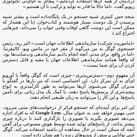
درک‌مان از همه آن‌ها استفاده کرده‌ایم.» پیچای به ا‌م‌آی‌تی تکنولوژی
ریویو گفت. «اما حالا ما قادر به تولید و ترکیب با آن هستیم.»
نتیجه حس کمتری شبیه جستجو در یک پایگاه‌داده است و بیشتر شبیه
پرسیدن از یک دوست بسیار هوشمند و کتاب‌خوان. (با این هشدار که
ممکن است این دوست گاهی اوقات وقتی جواب را نمی‌داند، چیزهایی
اختراع کند.)
«[ماموریت شرکت] سازماندهی اطلاعات جهان است،» الیز رید، رئیس
جستجوی گوگل به من می‌گوید از مقر خود در مانتین ویو، کالیفرنیا.
«اما در واقع، برای مدتی آنچه انجام دادیم سازماندهی وب‌سایت‌ها بود.
که واقعاً همانند سازماندهی اطلاعات جهان یا مفید و قابل دسترس
کردن آن برای شما نیست.»
آن مفهوم دوم—دسترس‌پذیری—چیزی است که گوگل واقعاً با آورویو
ای‌آی به آن تمرکز دارد. این احساسی است که من بارها در گفتگو با
مدیران گوگل می‌شنوم: آن‌ها می‌توانند به طور کارآمدتری به انواع
پیچیده‌تری از پرسش‌ها پاسخ دهند، با کمک یک مدل زبانی برای تأمین
پاسخ‌ها. و این کار را می‌توانند به زبان طبیعی انجام دهند.
این امر برای آینده‌ای که جستجو فراتر از درخواست‌های متنی می‌رود،
حتی مهم‌تر خواهد شد. به عنوان مثال،
Google Lens
که به افراد اجازه
می‌دهد تصویری بگیرند یا تصویری را بارگذاری کنند تا درباره چیزی
بیشتر بدانند، از پاسخ‌های تولید شده توسط هوش مصنوعی برای گفتن
آنچه که ممکن است در حال مشاهده آن باشید استفاده می‌کند. گوگل
حتی توانایی پرسش از ویدیوهای زنده را هم نشان داده است.