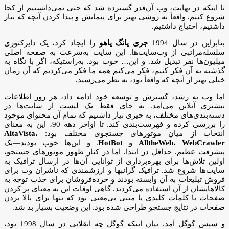
تا اینکه در نهایت، وب آن‌قدر گسترده شد که حتی نمی‌دانستیم از کجا
شروع کنیم. واقعاً به روشی بهتر برای پیمایش و پیدا کردن آنچه که نیاز
داشتیم، احتیاج داشتیم.
بنابراین در سال 1994
جری یانگ
یاهو
را ایجاد کرد، یک دایرکتوری
سلسله‌مراتبی از وب‌سایت‌ها. این سایت به‌سرعت به صفحه اصلی
میلیون‌ها نفر تبدیل شد. و این… خوب بود. به‌راستیکه، اگر با نگاه به
گذشته به آن فکر کنیم، فکر می‌کنم همه‌ ما فکر می‌کردیم که آن زمان
خیلی بهتر از آنچه که واقعاً بود، به نظر می‌رسید.
اما وب به رشد، گسترش و توسعه خود ادامه داد، هر روز اطلاعات
بیشتری آنلاین می‌آمد. به جای فقط یک لیست از سایت‌ها در
دسته‌بندی‌های مختلف، به چیزی نیاز داشتیم که تمام آن محتوای موجود
را بررسی کرده و فهرست‌بندی کند. تا اواخر دهه 90، این به معنای
انتخاب از میان موتورهای جستجوی مختلف بود:
،
AltaVista
WebCrawler
،
AlltheWeb
و
HotBot
. و این‌ها خوب بودند—یک
پیشرفت عظیم. حداقل در ابتدا. اما در کنار ظهور موتورهای جستجو،
اولین تلاش‌ها برای بهره‌برداری از توانایی آن‌ها در ارسال ترافیک به
سایت‌ها شروع شد. ترافیک گرانبها و ارزشمندی که ناشران وب برای
فروش تبلیغات به آن وابسته بودند و خرده‌فروشان برای جذب توجه به
کالاهایشان از آن استفاده می‌کردند. گاهی اوقات این به معنای پر کردن
صفحات با کلمات کلیدی یا متنی بی‌معنی بود که تنها برای بالا بردن
صفحات در نتایج جستجو طراحی شده بود. این وضعیت بسیار بد شد.
و سپس گوگل آمد. بیان اینکه گوگل چه انقلابی در سال 1998 بود،