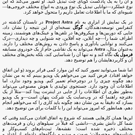
و آن را به یک پادکست گویای چت تبدیل کنید. او تصور می‌کند که این
نوع عملکرد—توانایی تبدیل یک نوع ورودی به انواع مختلف خروجی‌ها—
شیوه‌ای که ما با اطلاعات تعامل داریم را متحول خواهد کرد.
در یک نمایش از ابزاری به نام
Project Astra
در تابستان گذشته در
کنفرانس توسعه‌دهندگان،
گوگل
نسخه‌ای از این نتیجه را نشان داد،
جایی که دوربین‌ها و میکروفن‌ها در تلفن‌ها و عینک‌های هوشمند، زمینه
اطراف شما را—چه آنلاین، چه آفلاین، چه شنوایی و چه دیداری—درک
می‌کنند و توانایی یادآوری و پاسخ دادن به روش‌های مختلف را دارند.
به‌عنوان مثال،
Astra
می‌تواند به یک نقاشی خام از یک خودروی مسابقه
فرمول یک
نگاه کند و نه تنها آن را شناسایی کند، بلکه بخش‌های مختلف
آن و کاربردهایشان را هم توضیح دهد.
اما شما می‌توانید تصور کنید که این موارد کمی فراتر بروند (و این اتفاق
خواهد افتاد). فرض کنید من می‌خواهم یک ویدیو ببینم که به من نشان
دهد چگونه چیزی را در دوچرخه‌ام تعمیر کنم. ویدیو وجود ندارد، اما
اطلاعات آن وجود دارد. جستجوی تولیدی با هوش مصنوعی می‌تواند
به‌طور نظری آن اطلاعات را از جایی در اینترنت پیدا کند—مثلاً از یک
دفترچه راهنما که در وب‌سایت یک شرکت پنهان است—و یک ویدیو
بسازد که دقیقاً به من نشان دهد چگونه باید کاری را که می‌خواهم انجام
دهم، همانطور که امروز می‌تواند این را با کلمات برای من توضیح دهد.
این‌ها همان کارهایی هستند که شروع به اتفاق افتادن می‌کنند وقتی که
شما کل دانش بشری—دانشی که قبلاً در سیلوهای زبان و فرمت‌های
مختلف ذخیره شده است؛ نقشه‌ها، ثبت‌نام‌های کسب‌وکار و
شناسه‌های محصولات؛ صوت و ویدیو و پایگاه‌های داده‌ای از اعداد و