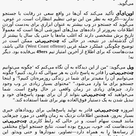
می‌گوید.
اوپن‌ای‌آی
تأکید می‌کند که آن‌ها در واقع سعی در رقابت با جستجو
ندارند—اگرچه به نظر من این نوعی تنظیم انتظارات است. در عوض،
می‌گوید که جستجو در وب بیشتر به عنوان ابزاری برای به‌دست آوردن
اطلاعات به‌روزتر از داده‌های مدل‌های آموزشی آن‌ها است که معمولاً
تاریخ برش مشخصی دارند که اغلب ماه‌ها یا حتی یک سال یا بیشتر از
آن گذشته‌اند. در نتیجه، در حالی که
چت‌جی‌پی‌تی
ممکن است در
توضیح چگونگی عملکرد حمله غربی (West Coast offense) عالی باشد،
مدت‌هاست که برای اطلاع از آخرین امتیاز تیم
49ers
بی‌فایده بود. دیگر
نه!
ویل
می‌گوید: “من از این دیدگاه به آن نگاه می‌کنم که ‘چگونه می‌توانیم
چت‌جی‌پی‌تی
را قادر به پاسخ دادن به هر سوالی که دارید، کنیم؟ چگونه
می‌توانیم آن را مفیدتر برای شما در زندگی روزمره‌تان کنیم؟’ و اینجا
جستجو برای ما وارد می‌شود.” “محتوای بسیار زیادی در وب وجود
دارد. چیزهای زیادی در زمان واقعی در حال وقوع است. شما
می‌خواهید که
چت‌جی‌پی‌تی
بتواند از آن برای بهبود پاسخ‌های خود و
تبدیل شدن به یک دستیار فوق‌العاده بهتر برای شما استفاده کند.”
امروزه
چت‌جی‌پی‌تی
قادر به تولید پاسخ‌هایی برای رویدادهای خبری
بسیار به‌روز، همچنین اطلاعات نزدیک به زمان واقعی در مورد چیزهایی
مانند قیمت سهام است. و در حالی که رابط کاربری
چت‌جی‌پی‌تی
مدت‌هاست که، خوب، بی‌روح بوده است، نتایج جستجو انواع مختلفی
از رسانه‌ها را به همراه دارد—تصاویر، نمودارها و حتی ویدئو. این