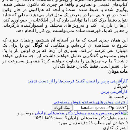
کتاب‌های قدیمی و تصاویر و واقعاً هر چیزی که تاکنون منتشر شده،
پیگیری شده یا ضبط شده است؛ و آنچه که هم‌اکنون در حال وقوع
است، در هر جایی—را در معرض یک مدل قرار می‌دهید. مدلی که شاید
نتواند دقیقاً درک کند، اما توانایی دارد که این اطلاعات را جمع‌آوری کند،
آن‌ها را بازآرایی کند و به‌روش‌های مختلف و امیدوارکننده بازگرداند.
راه‌هایی که یک فهرست ساده نمی‌توانست این کار را انجام دهد.
این همان چیزی است که ما در آستانه آن هستیم، و همان چیزی که
شروع به مشاهده آن کرده‌ایم. و هنگامی که
گوگل
این را برای یک
میلیارد نفر عرضه می‌کند، بسیاری از آن‌ها که برای اولین بار با یک
هوش مصنوعی گفتگویی تعامل خواهند داشت، این چه معنایی خواهد
داشت؟ ما چه چیزهایی را متفاوت خواهیم کرد؟ همه‌چیز به‌سرعت در
حال تغییر است. فقط نگه‌دار، فقط نگه‌دار.
مات هونان
کارآفرینی پرس را نصب کنید؛ فرصت‌ها را از دست ندهید
خبرنگار
کارآفرینی پرس
برچسب ها
اینترنت
موتورهای جستجو
هوش مصنوعی
لینک کوتاه
موسس و
ارسال
مدیرمسئول: دکتر محمدعلی نژادیان
6 اسفند 1403 16:51
ایمیل
0
خواندن این مطلب 23 دقیقه زمان میبرد
اشتراک گذاری