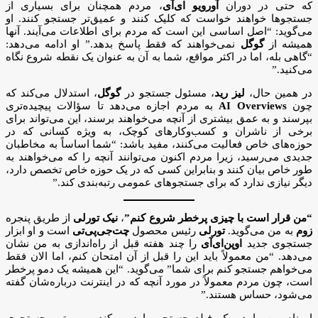
که حتی در دوران
آورویو ای‌آی
، مردم همچنان برای بسیاری از
جستجوها خواهند خواست که کلیک کنند و عمیق‌تر جستجو کنند. او
می‌گوید: “اصل اساسی این است که مردم برای اطلاعات می‌آیند. آنها
همیشه از
گوگل
نمی‌خواهند که فقط پاسخ بدهد.” او ادامه می‌دهد:
“گاهی بله، اما در اکثر مواقع، شما به آن به عنوان یک نقطه شروع نگاه
می‌کنید.”
در همین حال،
لیز رید
، مسئول جستجو در
گوگل
، استدلال می‌کند که
چون
AI Overviews
به مردم اجازه می‌دهد تا سؤالات پیچیده‌تری
بپرسند و به عمق بیشتری از آنچه می‌خواهند برسند، این می‌تواند برای
برخی از ناشران و کسب‌وکارهای کوچک، به ویژه کسانی که در
حوزه‌های خاص فعالیت می‌کنند، مفید باشد: “شما اساساً به مخاطبان
جدیدی می‌رسید، زیرا مردم اکنون می‌توانند آنچه را که می‌خواهند به
طور خاص بیان کنند و بنابراین کسی که در یک حوزه خاص تخصص دارد،
دیگر نیازی ندارد که برای جستجوهای عمومی رتبه‌بندی کند.”
“من قرار است با چیزی پرخطر شروع کنم”
،
نیک تورلی
از طریق پنجره
زوم
به من می‌گوید.
تورلی
رئیس محصول
چت‌جی‌پی‌تی
است و او ابزار
جستجوی جدید
اوپن‌ای‌آی
را چند هفته قبل از راه‌اندازی به من نشان
می‌دهد. “من معمولاً باید این را قبل از آن امتحان کنم، اما الان فقط
می‌خواهم جستجو کنم برای شما” می‌گوید. “این همیشه یک دمو پرخطر
است، چون مردم معمولاً در مورد آنچه که در اینترنت درباره‌شان گفته
می‌شود، حساس هستند.”
او نام من را در یک فیلد جستجو وارد می‌کند، و موتور جستجوی