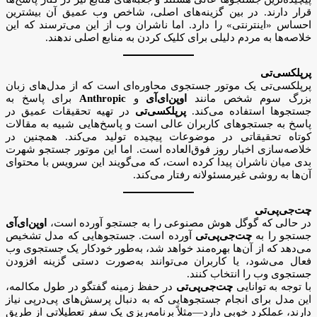
قرار دارند. در بین گزینه‌های اصلی، شاخص وب عمیق آن بیشترین
احساس «اینترنتی» را دارد. اما ناشران وب از این می‌ترسند که این
خلاصه‌ها به مردم دلیلی برای کلیک کردن به منابع اصلی ندهند.
پرپلکسی‌تی
پرپلکسی‌تی یک موتور جستجوی محاوره‌ای است که از مدل‌های زبان
بزرگ سوم شخص مانند
اوپن‌ای‌آی
و
Anthropic
برای پاسخ به
جستجوها استفاده می‌کند.
پرپلکسی‌تی
در تهیه تحقیقات عمیق در
پاسخ به جستجوهای کاربران عالی است و پاسخ‌هایی شبیه به مقالات
کوتاه تحقیقاتی در موضوعات پیچیده تولید می‌کند. همچنین در
خلاصه‌سازی اخبار روز فوق‌العاده است. اما این موتور جستجو شهرت
بدی میان ناشران پیدا کرده است، که می‌گویند این سرویس با محتوای
آن‌ها به روشی غیرمسئولانه رفتار می‌کند.
چت‌جی‌پی‌تی
در حالی که گوگل هوش مصنوعی را به جستجو آورده است،
اوپن‌ای‌آی
جستجو را به
چت‌جی‌پی‌تی
آورده است. جستجوهایی که مدل تشخیص
می‌دهد که از آن‌ها بهره‌مند خواهد شد، به‌طور خودکار یک جستجوی وب
فعال می‌شود، یا کاربران می‌توانند به‌صورت دستی گزینه افزودن
جستجوی وب را انتخاب کنند.
با توجه به توانایی
چت‌جی‌پی‌تی
در حفظ زمینه گفتگو در طول مکالمه،
این مدل برای انجام جستجوهایی که به دنبال پرسش‌های پی‌درپی نیاز
دارند، عملکرد خوبی دارد—مثلاً برنامه‌ریزی یک سفر تعطیلاتی از طریق