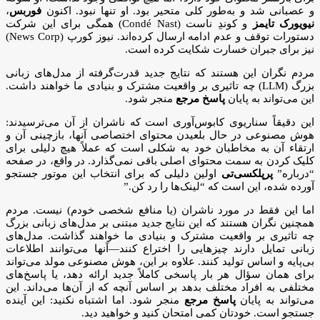
و عصبانی شد و به‌طور کلی متحیر بود. او تنها نبود. اکنون
فوربس
،
نیویورک تایمز
و کوندِ ناست (Condé Nast) همگی برای این شرکت
دستورات توقف و عدم ادامه ارسال کرده‌اند. نیوز کورپ (News Corp)
نیز برای جبران خسارت شکایت کرده است.
مردم نگران این هستند که نتایج جدید قدرت‌گرفته از مدل‌های زبانی
بزرگ (LLM) چه تاثیری بر واقعیت مشترک و بنیادی ما خواهند داشت.
این می‌تواند به پایان
پاسخ مرجع
منجر شود.
این دقیقاً سناریوی کابوس‌آوری است که ناشران از آن می‌ترسیدند:
هوش مصنوعی در حال بلعیدن محتوای اختصاصی آنها، بازچینی آن و
ارتقاء آن به مخاطبان خود به شکلی است که عملاً هیچ دلیلی برای
کلیک کردن به سمت محتوای اصلی باقی نمی‌گذارد. در واقع، در صفحه
“درباره”
پرپلکسی‌تی
اولین دلیلی که برای انتخاب این موتور جستجو
آورده شده، این است که “لینک‌ها را رد کن.”
اما این فقط در مورد ناشران (یا منافع شخصی خودم) نیست. مردم
همچنین نگران هستند که این نتایج جدید مبتنی بر مدل‌های زبانی بزرگ
چه تاثیری بر واقعیت مشترک و بنیادی ما خواهند گذاشت. مدل‌های
زبانی تمایل دارند چیزهایی را اختراع کنند—آنها می‌توانند اطلاعات
بی‌پایه و اساس تولید کنند. علاوه بر این، هوش مصنوعی مولد می‌تواند
برای همان سؤال هر بار پاسخی کاملاً جدید ارائه دهد، یا پاسخ‌های
مختلفی به افراد مختلف بدهد بر اساس آنچه که از آن‌ها می‌داند. این
می‌تواند به پایان
پاسخ مرجع
منجر شود. اما اشتباه نکنید: این آینده
جستجو است. خودتان کمی امتحان کنید و خواهید دید.