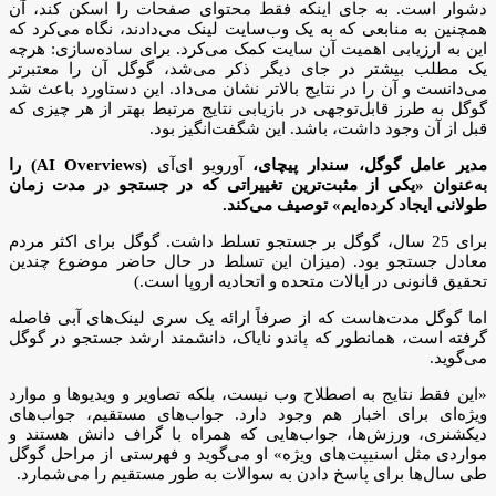
دشوار است. به جای اینکه فقط محتوای صفحات را اسکن کند، آن
همچنین به منابعی که به یک وب‌سایت لینک می‌دادند، نگاه می‌کرد که
این به ارزیابی اهمیت آن سایت کمک می‌کرد. برای ساده‌سازی: هرچه
یک مطلب بیشتر در جای دیگر ذکر می‌شد، گوگل آن را معتبرتر
می‌دانست و آن را در نتایج بالاتر نشان می‌داد. این دستاورد باعث شد
گوگل به طرز قابل‌توجهی در بازیابی نتایج مرتبط بهتر از هر چیزی که
قبل از آن وجود داشت، باشد. این شگفت‌انگیز بود.
مدیر عامل گوگل، سندار پیچای،
آورویو ای‌آی
(AI Overviews) را
به‌عنوان «یکی از مثبت‌ترین تغییراتی که در جستجو در مدت زمان
طولانی ایجاد کرده‌ایم» توصیف می‌کند.
برای 25 سال، گوگل بر جستجو تسلط داشت. گوگل برای اکثر مردم
معادل جستجو بود. (میزان این تسلط در حال حاضر موضوع چندین
تحقیق قانونی در ایالات متحده و اتحادیه اروپا است.)
اما گوگل مدت‌هاست که از صرفاً ارائه یک سری لینک‌های آبی فاصله
گرفته است، همانطور که پاندو نایاک، دانشمند ارشد جستجو در گوگل
می‌گوید.
«این فقط نتایج به اصطلاح وب نیست، بلکه تصاویر و ویدیوها و موارد
ویژه‌ای برای اخبار هم وجود دارد. جواب‌های مستقیم، جواب‌های
دیکشنری، ورزش‌ها، جواب‌هایی که همراه با گراف دانش هستند و
مواردی مثل اسنیپت‌های ویژه» او می‌گوید و فهرستی از مراحل گوگل
طی سال‌ها برای پاسخ دادن به سوالات به طور مستقیم را می‌شمارد.