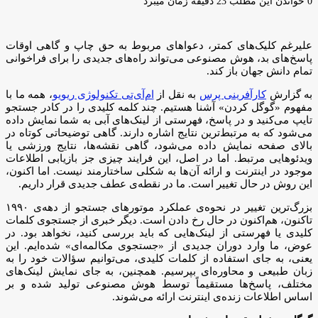
ایمیل
0
خواندن این مطلب 23 دقیقه زمان میبرد
علیرغم کلیک‌های کمتر، دعواهای مربوط به حق چاپ و گاهی اوقات
پاسخ‌های بد، هوش مصنوعی می‌تواند راه‌های جدیدی را برای فراخوانی
تمام دانش جهان باز کند.
به گزارش
کارآفرینی پرس
به نقل از
ام‌آی‌تی تکنولوژی ریویو
، همه ما با
مفهوم «گوگل کردن» آشنا هستیم. چند کلمه کلیدی را در کادر جستجو
تایپ می‌کنید و در پاسخ، فهرستی از لینک‌های آبی به شما نمایش داده
می‌شود که به مرتبط‌ترین نتایج اشاره دارند. گاهی توضیحاتی کوتاه در
بالای صفحه نمایش داده می‌شود، گاهی نقشه‌ها، نتایج ورزشی یا
ویدئوهایی مرتبط. اما در اصل، این فرایند چیزی جز بازیابی اطلاعات
موجود در اینترنت و ارائه آن‌ها به شکلی ساختارمند نیست. اما اکنون،
این روش در حال تغییر است. ما در نقطه‌ی عطف جدیدی قرار داریم.
بزرگ‌ترین تغییر در نحوه‌ی عملکرد موتورهای جستجو از دهه‌ی ۱۹۹۰
تاکنون، هم‌اکنون در حال رخ دادن است. دیگر خبری از جستجوی کلمات
کلیدی یا فهرستی از لینک‌هایی که باید بررسی کنید، نخواهد بود. در
عوض، ما وارد دوران جدیدی از «جستجوی مکالمه‌ای» شده‌ایم. این
یعنی، به جای استفاده از کلمات کلیدی، می‌توانیم سؤالات خود را به
زبان طبیعی و محاوره‌ای بپرسیم. همچنین، به جای نمایش لینک‌های
مختلف، پاسخ‌ها مستقیماً توسط هوش مصنوعی تولید شده و بر
اساس اطلاعات زنده‌ی اینترنت ارائه می‌شوند.