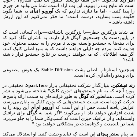
است که نتایج وب را ببینید. این وب آزاد است. شما می‌توانید هر چیزی
را پیدا کنید.» «اما ما نیازی نداریم که یک
آورویو ای‌آی
به شما بگوید
چگونه بمب بسازید، درست است؟ ما فکر نمی‌کنیم که این ارزش
داشته باشد.»
اما شاید بزرگترین خطر—یا بزرگترین ناشناخته—برای کسانی است که
در پایین‌دست یک جستجوی گوگل قرار دارند. به ناشران نگاه کنید که
برای دهه‌ها به جستجو وابسته بودند تا مردم را به سمت محتوای خود
هدایت کنند. مردم چه دلیلی خواهند داشت که به منبع اصلی کلیک کنند،
اگر همه اطلاعاتی که می‌خواهند درست در نتایج جستجو قرار داشته
باشد؟
همچنین: استارتاپ اصلی پشت Stable Diffusion یک هوش مصنوعی
برای ویدئو راه‌اندازی کرده است.
رند فیشکین
، بنیان‌گذار شرکت تحقیقاتی بازار
SparkToro
، تحقیقی در
مورد آنچه که به نام جستجوهای “بدون کلیک” شناخته می‌شود منتشر
کرده است. همانطور که
گوگل
به طور فزاینده‌ای به سمت ارائه پاسخ‌ها
حرکت کرده است، نسبت جستجوهایی که بدون کلیک به پایان می‌رسد،
افزایش یافته است. حس او این است که
آورویو ای‌آی
این روند را به
شدت افزایش خواهد داد. او می‌گوید: “اگر شما به
گوگل
برای ترافیک
وابسته‌اید، و آن ترافیک چیزی است که کسب‌وکار شما را به جلو می‌برد،
شما در بلندمدت و کوتاه‌مدت در مشکلاتی خواهید بود.”
اما پیام
سندر پیچای
این است که نباید وحشت کنید. او استدلال می‌کند