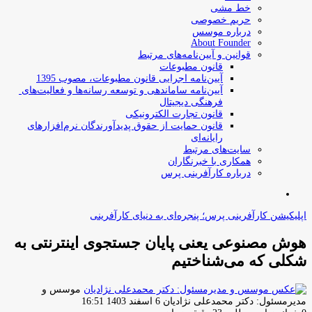
خط مشی
حریم خصوصی
درباره موسس
About Founder
قوانین و آیین‌نامه‌های مرتبط
‌قانون مطبوعات
آیین‌نامه اجرایی قانون مطبوعات، مصوب 1395
آیین‌نامه سامان­دهی و توسعه رسانه­‌ها و فعالیت‌­های
فرهنگی دیجیتال
قانون تجارت الکترونیکی
قانون حمایت از حقوق پدیدآورندگان نرم‌افزارهای
رایانه‌ای
سایت‌های مرتبط
همکاری با خبرنگاران
درباره کارآفرینی پرس
جستجو
برای
اپلیکیشن کارآفرینی پرس؛ پنجره‌ای به دنیای کارآفرینی
هوش مصنوعی یعنی پایان جستجوی اینترنتی به
شکلی که می‌شناختیم
موسس و
ارسال
مدیرمسئول: دکتر محمدعلی نژادیان
6 اسفند 1403 16:51