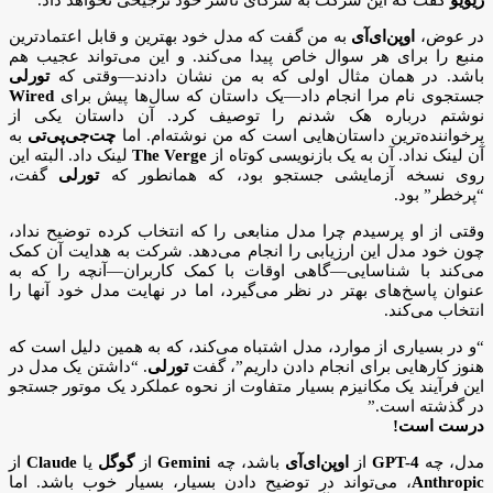
در عوض،
اوپن‌ای‌آی
به من گفت که مدل خود بهترین و قابل اعتمادترین
منبع را برای هر سوال خاص پیدا می‌کند. و این می‌تواند عجیب هم
باشد. در همان مثال اولی که به من نشان دادند—وقتی که
تورلی
جستجوی نام مرا انجام داد—یک داستان که سال‌ها پیش برای
Wired
نوشتم درباره هک شدنم را توصیف کرد. آن داستان یکی از
پرخواننده‌ترین داستان‌هایی است که من نوشته‌ام. اما
چت‌جی‌پی‌تی
به
آن لینک نداد. آن به یک بازنویسی کوتاه از
The Verge
لینک داد. البته این
روی نسخه آزمایشی جستجو بود، که همانطور که
تورلی
گفت،
“پرخطر” بود.
وقتی از او پرسیدم چرا مدل منابعی را که انتخاب کرده توضیح نداد،
چون خود مدل این ارزیابی را انجام می‌دهد. شرکت به هدایت آن کمک
می‌کند با شناسایی—گاهی اوقات با کمک کاربران—آنچه را که به
عنوان پاسخ‌های بهتر در نظر می‌گیرد، اما در نهایت مدل خود آنها را
انتخاب می‌کند.
“و در بسیاری از موارد، مدل اشتباه می‌کند، که به همین دلیل است که
هنوز کارهایی برای انجام دادن داریم”، گفت
تورلی
. “داشتن یک مدل در
این فرآیند یک مکانیزم بسیار متفاوت از نحوه عملکرد یک موتور جستجو
در گذشته است.”
درست است!
مدل، چه
GPT-4
از
اوپن‌ای‌آی
باشد، چه
Gemini
از
گوگل
یا
Claude
از
Anthropic
، می‌تواند در توضیح دادن بسیار، بسیار خوب باشد. اما