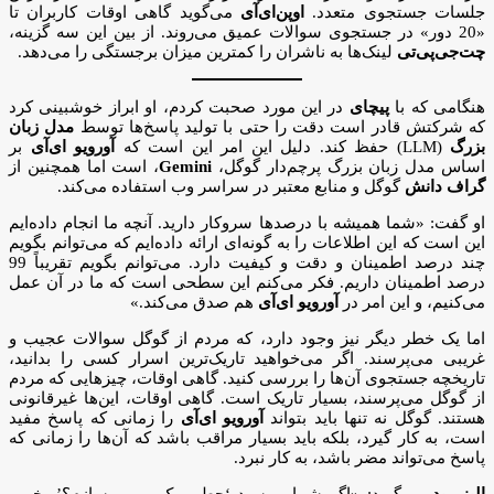
جلسات جستجوی متعدد.
اوپن‌ای‌آی
می‌گوید گاهی اوقات کاربران تا
«20 دور» در جستجوی سوالات عمیق می‌روند. از بین این سه گزینه،
چت‌جی‌پی‌تی
لینک‌ها به ناشران را کمترین میزان برجستگی را می‌دهد.
هنگامی که با
پیچای
در این مورد صحبت کردم، او ابراز خوشبینی کرد
که شرکتش قادر است دقت را حتی با تولید پاسخ‌ها توسط
مدل زبان
بزرگ
(LLM) حفظ کند. دلیل این امر این است که
آورویو ای‌آی
بر
اساس مدل زبان بزرگ پرچم‌دار گوگل،
Gemini
، است اما همچنین از
گراف دانش
گوگل و منابع معتبر در سراسر وب استفاده می‌کند.
او گفت: «شما همیشه با درصدها سروکار دارید. آنچه ما انجام داده‌ایم
این است که این اطلاعات را به گونه‌ای ارائه داده‌ایم که می‌توانم بگویم
چند درصد اطمینان و دقت و کیفیت دارد. می‌توانم بگویم تقریباً 99
درصد اطمینان داریم. فکر می‌کنم این سطحی است که ما در آن عمل
می‌کنیم، و این امر در
آورویو ای‌آی
هم صدق می‌کند.»
اما یک خطر دیگر نیز وجود دارد، که مردم از گوگل سوالات عجیب و
غریبی می‌پرسند. اگر می‌خواهید تاریک‌ترین اسرار کسی را بدانید،
تاریخچه جستجوی آن‌ها را بررسی کنید. گاهی اوقات، چیزهایی که مردم
از گوگل می‌پرسند، بسیار تاریک است. گاهی اوقات، این‌ها غیرقانونی
هستند. گوگل نه تنها باید بتواند
آورویو ای‌آی
را زمانی که پاسخ مفید
است، به کار گیرد، بلکه باید بسیار مراقب باشد که آن‌ها را زمانی که
پاسخ می‌تواند مضر باشد، به کار نبرد.
الیز رید
می‌گوید: «اگر شما بپرسید ‘چطور یک بمب بسازم؟’، خوب