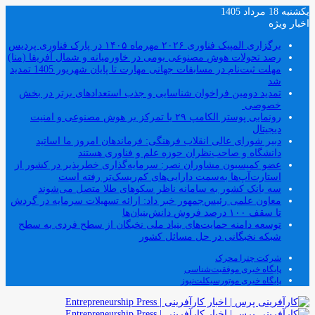
یکشنبه 18 مرداد 1405
اخبار ویژه
برگزاری المپیک فناوری ۲۰۲۶ مهرماه ۱۴۰۵ در پارک فناوری پردیس
رصد تحولات هوش مصنوعی بومی در خاورمیانه و شمال آفریقا (منا)
مهلت ثبت‌نام در مسابقات جهانی مهارت تا پایان شهریور 1405 تمدید
شد
تمدید دومین فراخوان شناسایی و جذب استعدادهای برتر در بخش
خصوصی
رونمایی پوستر الکامپ ۲۹ با تمرکز بر هوش مصنوعی و امنیت
دیجیتال
دبیر شورای عالی انقلاب فرهنگی: فرماندهان امروز ما اساتید
دانشگاه و صاحب‌نظران حوزه علم و فناوری هستند
عضو کمیسیون مشاوران نصر: سرمایه‌گذاری خطرپذیر در کشور از
استارت‌آپ‌ها به‌سمت دارایی‌های کم‌ریسک‌تر رفته است
سه بانک کشور به سامانه ناظر سکوهای طلا متصل می‌شوند
معاون علمی رئیس‌جمهور خبر داد: ارائه تسهیلات سرمایه در گردش
تا سقف ۱۰۰ درصد فروش دانش‌بنیان‌ها
توسعه دامنه حمایت‌های بنیاد ملی نخبگان از سطح فردی به سطح
شبکه نخبگانی در حل مسائل کشور
شرکت چترا محرک
پایگاه خبری موفقیت‌شناسی
پایگاه خبری موتورسیکلت‌نیوز