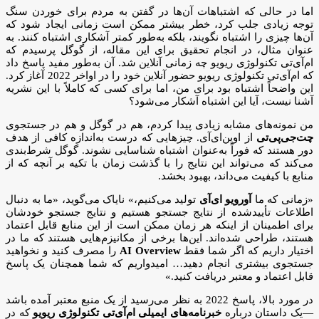
اما در حالی که اشتباهات آن‌ها در گفتن به مردم برای خوردن سنگ
توجه زیادی جلب کرد، خطر بیشتر ممکن است زمانی ایجاد شود که
آن‌ها چیزی را اشتباه نگویند، بلکه به‌طور کمتر آشکاری اشتباه کنند. به
عنوان مثال، در انجام تحقیق برای این مقاله، از گوگل پرسیدم که
ا‌م‌آی‌تی تکنولوژی ریویو چه زمانی آنلاین شد. آن به‌طور مفید پاسخ داد
که ا‌م‌آی‌تی تکنولوژی ریویو حضور آنلاین خود را در اواخر 2022 آغاز کرد.
این واضحاً اشتباه بود برای من، اما برای کسی که کاملاً با این نشریه
آشنا نیست، آیا این اشتباه آشکار می‌شود؟
من نمونه‌های مشابه زیادی پیدا کردم، هم در گوگل و هم در جستجوی
چت‌جی‌پی‌تی
از اوپن‌ای‌آی. چیزهایی که درست به‌اندازه کافی از هدف
دور هستند که فوراً به‌عنوان اشتباه شناسایی نشوند. گوگل شرط‌بندی
می‌کند که می‌تواند این نتایج را با گذشت زمان با تکیه بر آنچه که از
منابع با کیفیت می‌داند، بهبود بخشد.
«زمانی که ما
آورویو ای‌آی
تولید می‌کنیم،» نایاک می‌گوید، «ما به دنبال
اطلاعات تأیید‌شده از نتایج جستجو هستیم و نتایج جستجو خودشان
برای اطمینان از اینکه هر زمان ممکن است از این منابع قابل اعتماد
هستند، طراحی شده‌اند. این‌ها برخی از مکانیزم‌هایی هستند که ما در
اختیار داریم که اگر شما فقط
AI Overview
را مصرف کنید و نخواهید
جستجوی بیشتری انجام دهید… امیدواریم که شما همچنان یک پاسخ
قابل اعتماد و معتبر دریافت کنید.»
در مورد بالا، پاسخ 2022 به نظر می‌رسید از یک منبع معتبر آمده باشد
—یک داستان درباره
خبرنامه‌های ایمیلی ا‌م‌آی‌تی تکنولوژی ریویو
که در