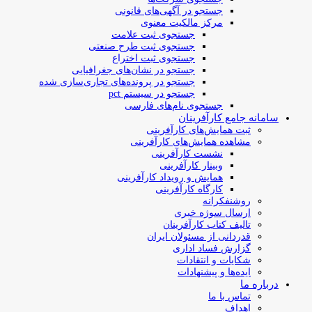
جستجو در آگهی‌های قانونی
مرکز مالکیت معنوی
جستجوی ثبت علامت
جستجوی ثبت طرح صنعتی
جستجوی ثبت اختراع
جستجو در نشان‌های جغرافیایی
جستجو در پرونده‌های تجاری‌سازی شده
جستجو در سیستم pct
جستجوی نام‌های فارسی
سامانه جامع کارآفرینان
ثبت همایش‌های کارآفرینی
مشاهده همایش‌های کارآفرینی
نشست کارآفرینی
وبینار کارآفرینی
همایش و رویداد کارآفرینی
کارگاه کارآفرینی
روشنفکرانه
ارسال سوژه‌ خبری
تالیف کتاب کارآفرینان
قدردانی از مسئولان ایران
گزارش فساد اداری
شکایات و انتقادات
ایده‌ها و پیشنهادات
درباره ما
تماس با ما
اهداف