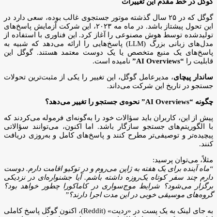
گوگل در خط مقدم این تغییرات
گوگل که در ۲۵ سال گذشته موتور جستجوی غالب بوده، سعی دارد در
این تحول پیشتاز باشد. در ماه مه ۲۰۲۳، این شرکت آزمایش پاسخ‌های
تولیدشده توسط هوش مصنوعی را آغاز کرد. این فناوری با استفاده از
مدل‌های زبانی بزرگ (LLM) پاسخ‌هایی را ارائه می‌دهد که شبیه به
پاسخ‌های یک منبع متخصص یا یک دوست معتمد هستند. گوگل این
قابلیت را
“AI Overviews”
نامیده است.
ساندار پیچای
، مدیرعامل گوگل، این تغییر را یکی از مثبت‌ترین تحولات
جستجو در تاریخ این شرکت می‌داند.
چگونه “AI Overviews” نحوه‌ی جستجو را تغییر می‌دهد؟
پیش از این، کاربران باید سؤالات خود را به‌گونه‌ای فرموله می‌کردند که
با الگوریتم‌های جستجو سازگار باشد. اما اکنون، می‌توانند سؤالاتی
پیچیده‌تر و توصیفی‌تر مطرح کنند و پاسخ‌های کامل و به‌روزی دریافت
کنند.
مثلاً، می‌توان پرسید:
“ماه آینده برای یک هفته به ژاپن می‌روم و در توکیو اقامت دارم. دوست
دارم چند سفر کوتاه یک‌روزه داشته باشم. آیا جشنواره‌ای در نزدیکی
برگزار می‌شود؟ شرایط موج‌سواری در کاماکورا چطور خواهد بود؟
گروه‌های موسیقی خوبی در این مدت اجرا دارند؟”
به جای لینک به یک پست در «ردیت» (Reddit)، اکنون گوگل پاسخ کاملی