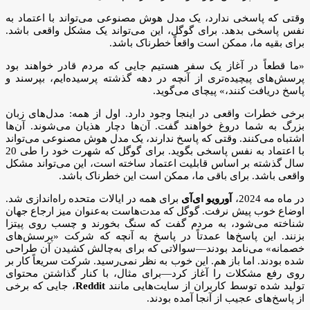
وقتی که پاسخی ندارد، یک مدل هوش مصنوعی می‌تواند با اعتماد به
نفس پاسخی بدهد. برای گوگل، این می‌تواند یک مشکل واقعی باشد.
برای بقیه ما، ممکن است واقعاً خطرناک باشد.
«ما قطعاً در آغاز یک سفر هستیم جایی که مردم قادر خواهند بود
پرسش‌های پیچیده‌تری از آنچه در دهه گذشته پرسیده‌ایم، بپرسند و
پاسخ دریافت کنند،» پیچای می‌گوید.
برخی خطرات واقعی در اینجا وجود دارد. اول از همه: مدل‌های زبان
بزرگ به شما دروغ خواهند گفت. آن‌ها دچار هذیان می‌شوند. آن‌ها
اشتباه می‌کنند. وقتی که پاسخ ندارند، یک مدل هوش مصنوعی می‌تواند
با اعتماد به نفس پاسخی بگوید. برای گوگل که شهرت خود را طی 20
سال گذشته بر اساس قابلیت اعتماد ساخته است، این می‌تواند مشکل
واقعی باشد. برای باقی ما، ممکن است این خطرناک باشد.
در ماه مه 2024،
آورویو ای‌آی
برای همه در ایالات متحده راه‌اندازی شد.
اوضاع خوب پیش نرفت. گوگل که مدت‌هاست به‌عنوان میز ارجاع جهان
شناخته می‌شود، به مردم گفت که سنگ بخورند و چسب روی پیتزا
بزنند. این پاسخ‌ها عمدتاً در پاسخ به آنچه که شرکت «پرسش‌های
خصمانه» می‌نامد بودند—سوالاتی که برای به‌چالش کشیدن آن طراحی
شده بودند. اما باز هم. این خوب به نظر نمی‌رسید. شرکت سریعاً کار بر
روی رفع مشکلات را آغاز کرد—برای مثال، با کنار گذاشتن محتوای
تولید شده توسط کاربران از سایت‌هایی مانند
Reddit
، جایی که برخی
از پاسخ‌های عجیب از آنجا آمده بودند.