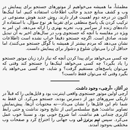
مطمئناً، ما همیشه می‌خواهیم از موتورهای جستجو برای پیمایش در
وب و کشف منابع جدید و جالب اطلاعات استفاده کنیم. اما لینک‌ها
اکنون در درجه دوم اهمیت قرار دارند. روش جدید هوش مصنوعی در
ترکیب کردن یک پاسخ منطقی برای تقریباً هر نوع سؤال، با استفاده از
داده‌های زنده از سراسر وب، تجربه بهتری را ارائه می‌دهد. این امر به
ویژه در مقایسه با آنچه که جستجوی وب در سال‌های اخیر به آن تبدیل
شده، صادق است. اگرچه جستجو دقیقاً خراب نشده است (اطلاعات
نشان می‌دهد که مردم بیشتر از همیشه با گوگل جستجو می‌کنند)، اما
حداقل آن را می‌توان شلوغ و دشوار برای پیمایش دانست.
چه کسی می‌خواهد برای پیدا کردن آنچه که نیاز دارد زبان موتور جستجو
را یاد بگیرد؟ چه کسی می‌خواهد لینک‌ها را جستجو کند وقتی که
می‌توان پاسخ‌های مستقیم گرفت؟ و شاید، چه کسی می‌خواهد یاد
بگیرد وقتی که می‌توان فقط دانست؟
در آغاز، «آرچی» وجود داشت.
آرچی اولین موتور جستجوی واقعی اینترنت بود و فایل‌هایی را که قبلاً در
تاریکی سرورهای دور از دسترس بودند، جستجو می‌کرد. آن فقط به
شما نام این فایل‌ها را نشان می‌داد—نه محتویات آن‌ها. پیش‌نمایش
تصاویر نداشت؛ هیچ سلسله‌مراتبی از نتایج وجود نداشت و حتی رابط
کاربری چندانی هم نداشت. اما شروع خوبی بود. و نسبتاً خوب عمل
می‌کرد. سپس
تیم برنرز-لی
وب جهانی را اختراع کرد و صفحات وب
مختلفی به‌وجود آمدند.