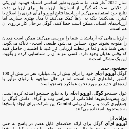
سال 2022 آغاز شد. اما ماشین به‌طور اساسی اشتباه فهمید. این یکی
از دلایلی است که گوگل از انسان‌ها—ارزیاب‌ها—برای ارزیابی دقت
نتایج خود استفاده می‌کند. ارزیاب‌ها نتایج آورویو ای‌آی فردی را اصلاح یا
کنترل نمی‌کنند؛ بلکه به آن‌ها کمک می‌کنند تا مدل بهتری بسازند. اما
ارزیاب‌های انسانی ممکن است خطا کنند. گوگل در حال کار بر روی آن
هم است.
«ارزیاب‌هایی که آزمایشات شما را بررسی می‌کنند ممکن است هذیان
را متوجه نشوند چون احساس می‌شود طبیعی است،» نایاک می‌گوید.
«پس شما باید واقعاً در تنظیم ارزیابی کار کنید تا اطمینان حاصل کنید
که وقتی هذیان وجود دارد، کسی بتواند آن را شناسایی کرده و بگوید،
این یک مشکل است.»
جستجوی جدید
گوگل
آورویو ای‌آی
خود را برای بیش از یک میلیارد نفر در بیش از 100
کشور راه‌اندازی کرده است، اما در حال مواجهه با رقبای نوآور با
ایده‌های جدید در مورد نحوه عملکرد جستجو است.
غول جستجو
گوگل
،
آورویو ای‌آی
را به نتایج جستجو اضافه کرده است.
این پیش‌نمایش‌ها اطلاعاتی از سراسر وب و گراف دانش گوگل را
جمع‌آوری کرده و از مدل زبانی
Gemini
این شرکت برای ایجاد پاسخ‌ها
به جستجوها استفاده می‌کنند.
مزایای آن
آورویو ای‌آی
گوگل برای ارائه خلاصه‌ای قابل هضم در پاسخ به حتی
پیچیده‌ترین جستجوها عالی هستند و جعبه‌های منابع نیز در کنار پاسخ‌ها