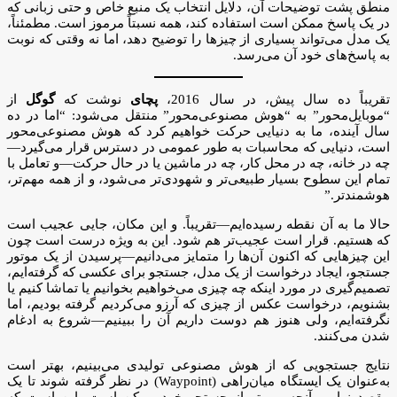
منطق پشت توضیحات آن، دلایل انتخاب یک منبع خاص و حتی زبانی که
در یک پاسخ ممکن است استفاده کند، همه نسبتاً مرموز است. مطمئناً،
یک مدل می‌تواند بسیاری از چیزها را توضیح دهد، اما نه وقتی که نوبت
به پاسخ‌های خود آن می‌رسد.
تقریباً ده سال پیش، در سال 2016،
پچای
نوشت که
گوگل
از
“موبایل‌محور” به “هوش مصنوعی‌محور” منتقل می‌شود: “اما در ده
سال آینده، ما به دنیایی حرکت خواهیم کرد که هوش مصنوعی‌محور
است، دنیایی که محاسبات به طور عمومی در دسترس قرار می‌گیرد—
چه در خانه، چه در محل کار، چه در ماشین یا در حال حرکت—و تعامل با
تمام این سطوح بسیار طبیعی‌تر و شهودی‌تر می‌شود، و از همه مهم‌تر،
هوشمندتر.”
حالا ما به آن نقطه رسیده‌ایم—تقریباً. و این مکان، جایی عجیب است
که هستیم. قرار است عجیب‌تر هم شود. این به ویژه درست است چون
این چیزهایی که اکنون آن‌ها را متمایز می‌دانیم—پرسیدن از یک موتور
جستجو، ایجاد درخواست از یک مدل، جستجو برای عکسی که گرفته‌ایم،
تصمیم‌گیری در مورد اینکه چه چیزی می‌خواهیم بخوانیم یا تماشا کنیم یا
بشنویم، درخواست عکس از چیزی که آرزو می‌کردیم گرفته بودیم، اما
نگرفته‌ایم، ولی هنوز هم دوست داریم آن را ببینیم—شروع به ادغام
شدن می‌کنند.
نتایج جستجویی که از هوش مصنوعی تولیدی می‌بینیم، بهتر است
به‌عنوان یک ایستگاه میان‌راهی (Waypoint) در نظر گرفته شوند تا یک
مقصد نهایی. آنچه مهم‌تر از جستجو خود ممکن است، این است که