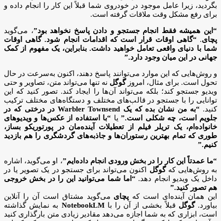
بگردید، زیرا عامل موجود در خودروی شما قبلاً این کار را انجام داده و
برای رفع مشکل وقت ملاقات گرفته است.
“این همیشه فقط انجام جستجو و دادن پاسخ نخواهد بود”
، می‌گوید
پچای
.
“گاهی اوقات قرار است که اقدامات انجام شود. گاهی اوقات
شما با دنیای واقعی تعامل خواهید داشت. بنابراین، یک مفهوم از کمک
جهانی در این میان وجود دارد.”
و روش‌هایی که این موارد می‌توانند پاسخ دهند، اکنون به‌سرعت در حال
تحول است. برای مثال، امروز
گوگل
نه تنها می‌تواند متن، تصاویر و حتی
ویدیو جستجو کند؛ بلکه می‌تواند آن‌ها را ایجاد کند. تصور کنید که این
توانایی را با جستجو در قالب‌های مختلف و دستگاه‌های مختلف ترکیب
کنید.
“به من نشان بده که یک
Warbler Townsend
در درختی که در
جلویم است، چه شکلی است.”
یا
“با استفاده از عکس‌ها و ویدیوهای
خانواده‌ام، یک تریلر فیلم از تعطیلات آینده‌مان در
پورتوریکو
بساز،
طوری که تمام بهترین رستوران‌ها و جاذبه‌های گردشگری را هم بازدید
کنیم.”
“ما عمدتاً این کار را در بخش ورودی انجام داده‌ایم”
، او می‌گوید، اشاره
به روش‌هایی که
گوگل
اکنون می‌تواند برای جستجو در یک تصویر یا در
داخل یک ویدیو انجام دهد.
“اما شما می‌توانید این را در بخش خروجی
هم تصور کنید.”
این همان آینده‌ای است که
پچای
می‌گوید مشتاق است آن را آنلاین
بیاورد.
گوگل
قبلاً بخشی از آن را با
NotebookLM
به نمایش گذاشته
است، ابزاری که به شما اجازه می‌دهد مقادیر زیادی متن بارگذاری کنید