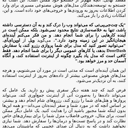
جستجو به توسعه‌دهندگان مدل‌های هوش مصنوعی مسیری برای وارد
کردن اطلاعات به‌روز به ورودی‌ها و خروجی‌های خود داده است. و این،
امکانات زیادی را باز می‌کند.
“یک
چت‌جی‌پی‌تی
که می‌تواند وب را درک کند و به آن دسترسی داشته
باشد، تنها به خلاصه‌سازی نتایج محدود نمی‌شود. بلکه ممکن است در
آینده کارهایی را برای شما انجام دهد. و من فکر می‌کنم آینده‌ای
هیجان‌انگیز در این زمینه وجود دارد.”
، می‌گوید
ویل
از
اوپن‌ای‌آی
.
“می‌توانید تصور کنید که مدل برای شما پروازی رزرو کند، یا سفارش
DoorDash
بدهد، یا کارهای عمومی دیگر را برای شما انجام دهد. فقط
کافی است که مدل یاد بگیرد چگونه از اینترنت استفاده کند، و آنگاه
آسمان حد و مرز خواهد بود.”
این همان آینده‌ای است که مدتی است در مورد آن می‌شنویم، و هرچه
مدل‌های هوش مصنوعی بیشتر از داده‌های به‌روز از اینترنت استفاده
کنند، به آن نزدیک‌تر می‌شود.
فرض کنید که چند هفته دیگر سفری پیش رو دارید. یک عامل که
می‌تواند داده‌ها را به‌صورت آنی از اینترنت جمع‌آوری کند، می‌تواند
پروازها و هتل‌های شما را رزرو کند، رزروهای شام انجام دهد و بیشتر،
بر اساس آنچه که در مورد شما و سفر آینده‌تان می‌داند—و همه این‌ها
بدون اینکه شما مجبور باشید آن را هدایت کنید. یک عامل دیگر ممکن
است، برای مثال، خروجی فاضلاب منزل شما را برای بیماری‌های خاص
نظارت کند و در پاسخ تست‌ها و درمان‌ها را سفارش دهد. شما نیازی
نخواهید داشت که به دنبال آن صدای عجیبی که ماشینتان می‌دهد