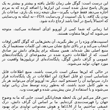
این درست است: گوگل طی زمان تکامل یافته و بیشتر و بیشتر به یک
پورتال پاسخ تبدیل شده است. این ابزارها را اضافه کرده که به مردم
اجازه می‌دهد فقط جواب بگیرند—مثل نتیجه زنده یک بازی، ساعات باز
بودن یک کافه، یا یک اسنیپت از وب‌سایت FDA—نه اینکه به وب‌سایتی
که احتمالاً پاسخ در آنجا باشد ارجاع داده شود.
اما زمانی که شما کمی از آورویو ای‌آی استفاده می‌کنید، متوجه
می‌شوید که این‌ها متفاوت هستند.
اسنیپت‌های ویژه را در نظر بگیرید، آن بخش‌هایی که گوگل گاهی اوقات
انتخاب می‌کند و در بالای نتایج نشان می‌دهد. این کلمات مستقیماً از یک
منبع اصلی نقل شده‌اند. همین مسئله برای پنل‌های دانش نیز صادق
است، که از اطلاعات ذخیره شده در مجموعه‌ای از پایگاه‌داده‌های
عمومی و گراف دانش گوگل، پایگاه‌داده‌ای از تریلیون‌ها واقعیت در
مورد جهان، تولید می‌شوند.
در حالی که این‌ها ممکن است نادرست باشند، منبع اطلاعات قابل
شناسایی است (و قابل اصلاح). این اطلاعات در یک پایگاه‌داده قرار
دارد. می‌توانید آن را جستجو کنید. دیگر نه: آورویو ای‌آی می‌توانند هر بار
به طور کامل جدید باشند، که به‌طور زنده توسط مدل زبانی تولید
می‌شوند و با استفاده از متن پیش‌بینی شده و فهرست وب.
«من فکر می‌کنم این یک لحظه هیجان‌انگیز است، جایی که ما به وضوح
جهان را فهرست‌بندی کرده‌ایم. ما بر اساس آن گراف دانش، درک
عمیقی ساختیم. ما از LLM‌ها و هوش مصنوعی تولیدی برای بهبود