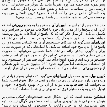
پیش‌نمونه چند جمله می‌آورد، تقریباً مانند یک بیوگرافی سخنران. آن به
درستی من را شناسایی می‌کند و نقش فعلی من را ذکر می‌کند. حتی
یک داستان خاص از من را که احتمالاً معروف‌ترین داستان من بود،
برجسته می‌کند. به طور خلاصه، این پاسخ درست است. پوف!
چند هفته پس از تماس ما،
اوپن‌ای‌آی
جستجو را به
چت‌جی‌پی‌تی
اضافه
کرد، که پاسخ‌ها را از مدل زبان خود با اطلاعات موجود در سراسر وب
تکمیل می‌کند. اگر مدل فکر کند که یک پاسخ از اطلاعات به‌روز بهره‌مند
خواهد شد، به طور خودکار یک جستجو در وب انجام می‌دهد (و
اوپن‌ای‌آی
نمی‌گوید که شرکای جستجوی آن‌ها چه کسانی هستند) و این
پاسخ‌ها را به پاسخ خود اضافه می‌کند، با لینک‌هایی که در صورت تمایل
برای یادگیری بیشتر ارائه می‌دهد. شما همچنین می‌توانید به صورت
دستی تنظیم کنید تا در صورتی که این کار به طور خودکار انجام نشد،
جستجو در وب انجام شود.
اوپن‌ای‌آی
نمی‌گوید چند نفر از جستجوی وب
آن استفاده می‌کنند، اما می‌گوید حدود 250 میلیون نفر به طور هفتگی
از
چت‌جی‌پی‌تی
استفاده می‌کنند، که همه آنها در معرض آن قرار دارند.
کیوین ویل
، مدیر محصول
اوپن‌ای‌آی
می‌گوید: “محتوای بسیار زیادی در
وب وجود دارد. چیزهای زیادی در زمان واقعی در حال وقوع است. شما
می‌خواهید که
چت‌جی‌پی‌تی
بتواند از آن برای بهبود پاسخ‌های خود و
تبدیل شدن به یک دستیار فوق‌العاده بهتر برای شما استفاده کند.”
فیشکین
معتقد است که این اشکال جدید جستجوهای کمکی مبتنی بر
هوش مصنوعی هنوز تهدیدی برای سلطه جستجوی
گوگل
نیست. “به
نظر نمی‌رسد که در حال رقابت با جستجوی کلاسیک وب باشد”