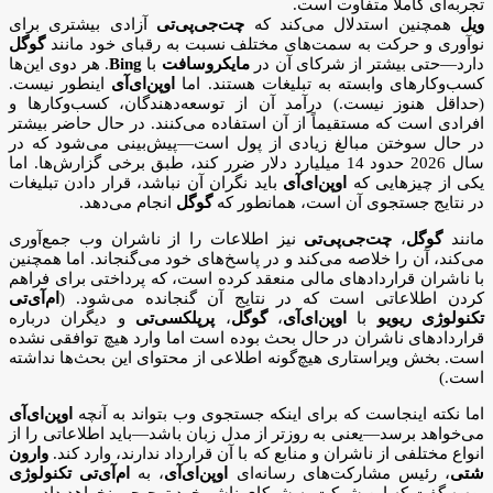
تجربه‌ای کاملاً متفاوت است.
ویل
همچنین استدلال می‌کند که
چت‌جی‌پی‌تی
آزادی بیشتری برای
نوآوری و حرکت به سمت‌های مختلف نسبت به رقبای خود مانند
گوگل
دارد—حتی بیشتر از شرکای آن در
مایکروسافت
با
Bing
. هر دوی این‌ها
کسب‌وکارهای وابسته به تبلیغات هستند. اما
اوپن‌ای‌آی
اینطور نیست.
(حداقل هنوز نیست.) درآمد آن از توسعه‌دهندگان، کسب‌وکارها و
افرادی است که مستقیماً از آن استفاده می‌کنند. در حال حاضر بیشتر
در حال سوختن مبالغ زیادی از پول است—پیش‌بینی می‌شود که در
سال 2026 حدود 14 میلیارد دلار ضرر کند، طبق برخی گزارش‌ها. اما
یکی از چیزهایی که
اوپن‌ای‌آی
باید نگران آن نباشد، قرار دادن تبلیغات
در نتایج جستجوی آن است، همانطور که
گوگل
انجام می‌دهد.
مانند
گوگل
،
چت‌جی‌پی‌تی
نیز اطلاعات را از ناشران وب جمع‌آوری
می‌کند، آن را خلاصه می‌کند و در پاسخ‌های خود می‌گنجاند. اما همچنین
با ناشران قراردادهای مالی منعقد کرده است، که پرداختی برای فراهم
کردن اطلاعاتی است که در نتایج آن گنجانده می‌شود. (
ا‌م‌آی‌تی
تکنولوژی ریویو
با
اوپن‌ای‌آی
،
گوگل
،
پرپلکسی‌تی
و دیگران درباره
قراردادهای ناشران در حال بحث بوده است اما وارد هیچ توافقی نشده
است. بخش ویراستاری هیچ‌گونه اطلاعی از محتوای این بحث‌ها نداشته
است.)
اما نکته اینجاست که برای اینکه جستجوی وب بتواند به آنچه
اوپن‌ای‌آی
می‌خواهد برسد—یعنی به روزتر از مدل زبان باشد—باید اطلاعاتی را از
انواع مختلفی از ناشران و منابع که با آن قرارداد ندارند، وارد کند.
وارون
شتی
، رئیس مشارکت‌های رسانه‌ای
اوپن‌ای‌آی
، به
ا‌م‌آی‌تی تکنولوژی
ریویو
گفت که این شرکت به شرکای ناشر خود ترجیحی نخواهد داد.