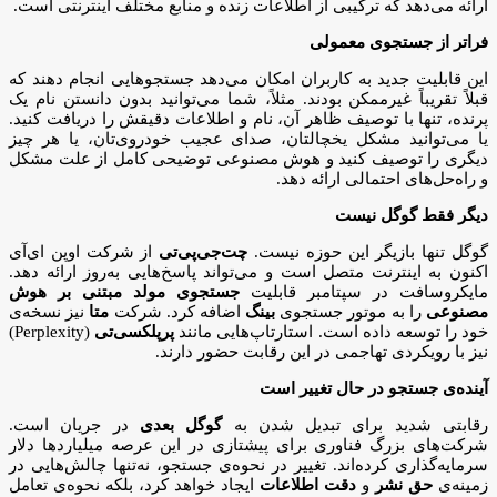
ارائه می‌دهد که ترکیبی از اطلاعات زنده و منابع مختلف اینترنتی است.
فراتر از جستجوی معمولی
این قابلیت جدید به کاربران امکان می‌دهد جستجوهایی انجام دهند که
قبلاً تقریباً غیرممکن بودند. مثلاً، شما می‌توانید بدون دانستن نام یک
پرنده، تنها با توصیف ظاهر آن، نام و اطلاعات دقیقش را دریافت کنید.
یا می‌توانید مشکل یخچالتان، صدای عجیب خودروی‌تان، یا هر چیز
دیگری را توصیف کنید و هوش مصنوعی توضیحی کامل از علت مشکل
و راه‌حل‌های احتمالی ارائه دهد.
دیگر فقط گوگل نیست
گوگل تنها بازیگر این حوزه نیست.
چت‌جی‌پی‌تی
از شرکت اوپن ا‌ی‌آی
اکنون به اینترنت متصل است و می‌تواند پاسخ‌هایی به‌روز ارائه دهد.
مایکروسافت در سپتامبر قابلیت
جستجوی مولد مبتنی بر هوش
مصنوعی
را به موتور جستجوی
بینگ
اضافه کرد. شرکت
متا
نیز نسخه‌ی
خود را توسعه داده است. استارتاپ‌هایی مانند
پرپلکسی‌تی
(Perplexity)
نیز با رویکردی تهاجمی در این رقابت حضور دارند.
آینده‌ی جستجو در حال تغییر است
رقابتی شدید برای تبدیل شدن به
گوگل بعدی
در جریان است.
شرکت‌های بزرگ فناوری برای پیشتازی در این عرصه میلیاردها دلار
سرمایه‌گذاری کرده‌اند. تغییر در نحوه‌ی جستجو، نه‌تنها چالش‌هایی در
زمینه‌ی
حق نشر
و
دقت اطلاعات
ایجاد خواهد کرد، بلکه نحوه‌ی تعامل