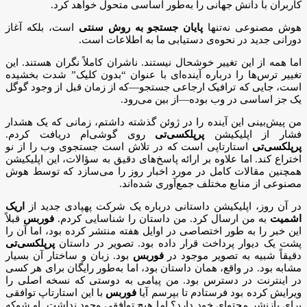
کاربران با دانش جهانی را به‌طور اساسی متحول خواهد کرد.
هوش مصنوعی نه‌تنها
پایان جستجو به روش سنتی
است، بلکه آغاز
دورانی جدید در نحوه‌ی دستیابی ما به اطلاعات است.
اما همه از این تغییر خوشحال نیستند. ناشران کاملاً نگران هستند. این
تغییر ترس‌ها را درباره آینده‌ای با عنوان “بدون کلیک” شدت بخشیده
است، جایی که ترافیک ارجاعی جستجو—که از زمان قبل از وجود گوگل
یک جز اساسی در وب بوده—از بین می‌رود.
من پیش‌بینی این آینده را در ژوئن گذشته داشتم، زمانی که یک هشدار
فشار از اپلیکیشن
پرپلکسی‌تی
روی گوشی‌ام دریافت کردم.
پرپلکسی‌تی
استارتاپی است که در تلاش است جستجوی وب را از نو
اختراع کند. اما علاوه بر ارائه پاسخ‌های دقیق به سؤالات، این اپلیکیشن
همچنین مقالات کامل در مورد اخبار روز را می‌سازد که توسط هوش
مصنوعی از منابع مختلف جمع‌آوری شده‌اند.
در آن روز، اپلیکیشن داستانی درباره یک شرکت پهپادی جدید از
اریک
اشمیت
به من ارسال کرد. من داستان را شناسایی کردم.
فوربس
قبلاً
این خبر را به طور اختصاصی در اوایل هفته منتشر کرده بود، اما آن را
پشت یک دیوار پرداخت قرار داده بود. تصویر در داستان
پرپلکسی‌تی
دقیقاً شبیه به تصویر موجود در
فوربس
بود. زبان و ساختار آن بسیار
مشابه بود. در واقع، همان داستان بود، اما به‌طور رایگان برای هر کسی
در اینترنت در دسترس بود. من پیامی به دوستی که نسخه اصلی را
ویرایش کرده بود فرستادم تا بپرسم آیا
فوربس
با این استارتاپ توافقی
برای بازنشر محتوای خود دارد؟ اما هیچ توافقی وجود نداشت. او شوکه