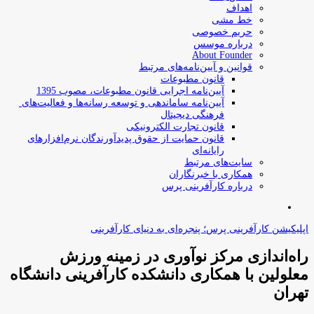
اهداف
خط مشی
حریم خصوصی
درباره موسس
About Founder
قوانین و آیین‌نامه‌های مرتبط
‌قانون مطبوعات
آیین‌نامه اجرایی قانون مطبوعات، مصوب 1395
آیین‌نامه سامان­دهی و توسعه رسانه­‌ها و فعالیت‌­های
فرهنگی دیجیتال
قانون تجارت الکترونیکی
قانون حمایت از حقوق پدیدآورندگان نرم‌افزارهای
رایانه‌ای
سایت‌های مرتبط
همکاری با خبرنگاران
درباره کارآفرینی پرس
جستجو
برای
اپلیکیشن کارآفرینی پرس؛ پنجره‌ای به دنیای کارآفرینی
راه‌اندازی مرکز نوآوری در زمینه ورزش
معلولین با همکاری دانشکده کارآفرینی دانشگاه
تهران