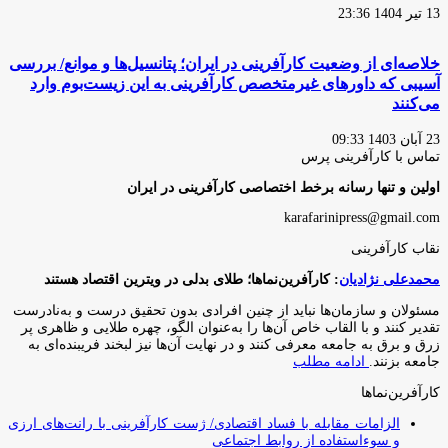
13 تیر 1404 23:36
خلاصه‌ای از وضعیت کارآفرینی در ایران؛ پتانسیل‌ها و موانع/ بررسی
آسیبی که داورهای غیرمتخصص کارآفرینی به این زیست‌بوم وارد
می‌کنند
23 آبان 1403 09:33
تماس با کارآفرینی پرس
اولین و تنها رسانه برخط اختصاصی کارآفرینی در ایران
karafarinipress@gmail.com
نقاب کارآفرینی
محمدعلی نژادیان
: کارآفرین‌نماها؛ طلای بدلی در ویترین اقتصاد هستند
مسئولان و سازمان‌ها نباید از چنین افرادی بدون تحقیق درست و به‌نادرست
تقدیر کنند و با القاب خاص آ‌ن‌ها را به‌عنوان الگو، چهره طلایی و ظاهری پر
زرق و برق به جامعه معرفی کنند و در نهایت آن‌ها نیز لبخند فریبنده‌ای به
جامعه بزنند.
ادامه مطلب
کارآفرین‌نماها
الزامات مقابله با فساد اقتصادی/ ژست کارآفرینی با رانت‌های ارزی
و سوءاستفاده از روابط اجتماعی