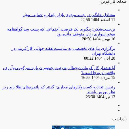
صدای کارآفرین
مشاغل خانگی در جست‌وجوی بازار پایدار و حمایت مؤثر
11 اسفند 1404 22:56
بن‌بست‌شکن؛ پیگیری یک فرصت اجتماعی که پشت سد گواهینامه
موتورسواری زنان متوقف مانده بود
16 بهمن 1404 20:50
برگزاری پنل‌های تخصصی به مناسبت هفته جهانی کارآفرینی در
دانشگاه تهران
28 آبان 1404 08:22
آیا هشدار کارآفرینان دیجیتال به رئیس‌جمهور درباره سرکوب نوآوری،
واقعی و به‌جا است؟
15 مرداد 1404 16:38
‏رئیس اتحادیه کسب‌وکارهای مجازی: گفتند که پلتفرم‌های طلا باید زیر
نظر بورس باشند
12 تیر 1404 23:38
صفحه
صفحه
قبلی
بعدی
یادداشت