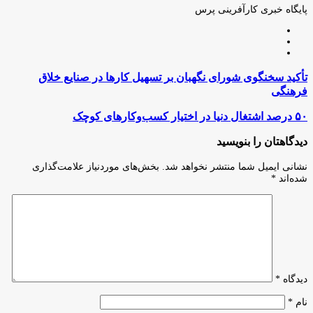
ایمیل
پایگاه خبری کارآفرینی پرس
وبسایت
لینکدین
اینستاگرام
تأکید
تأکید سخنگوی شورای نگهبان بر تسهیل‌ کارها در صنایع خلاق
سخنگوی
فرهنگی
شورای
نگهبان
۵۰
۵۰ درصد اشتغال دنیا در اختیار کسب‌وکارهای کوچک
بر
درصد
تسهیل‌
اشتغال
دیدگاهتان را بنویسید
کارها
دنیا
در
در
نشانی ایمیل شما منتشر نخواهد شد.
بخش‌های موردنیاز علامت‌گذاری
صنایع
اختیار
شده‌اند
*
خلاق
کسب‌وکارهای
فرهنگی
کوچک
دیدگاه
*
نام
*