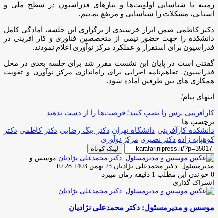
زمینه با شناسایی اولویت‌ها و نیازهای فدراسیون در سطح ملی و
استانی، مشکلات را شناسایی و مرتفع نماییم.
دکتر کاظمی ضمن ابراز خرسندی از برگزاری این جلسه، آمادگی کامل
دانشکده را جهت حضور تیمی از متخصصین فناوری و کار آفرینی در
فدراسيون برای استقرار و عملکرد مرکز نوآوری اعلام نمودند.
گفتنی است در پایان این نشست مقرر شد برای جلسه بعدی در محل
فدراسیون، تفاهم‌نامه اجرایی برای راه‌اندازی مرکز نوآوری و تقویت
همکاری های بین طرفین آماده شود.
انتهای پیام/
کارآفرینی پرس را نصب کنید؛ فرصت‌ها را از دست ندهید
برچسب ها
دانشکده کارآفرینی
دانشگاه تهران
دکتر بیگ رضایی
دکتر کاظمی
دکتر
کوهپایه زاده
دکتر نصیری
مرکز نوآوری
لینک کوتاه
موسس و
ارسال
مدیرمسئول: دکتر محمدعلی نژادیان
23 بهمن 1403 10:28
ایمیل
0
خواندن این مطلب 1 دقیقه زمان میبرد
اشتراک گذاری
چاپ
فیس
توئیتر
واتس
تلگرام
لینکدین
اشتراک
(X)
آپ
بوک
گذاری
موسس و مدیرمسئول: دکتر محمدعلی نژادیان
از
طریق