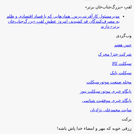
لقبِ «بزرگ‌جناب‌خان برتر»
مدیرمسئول کارآفرینی‌پرس: همان‌هایی که با فساد اقتصادی و ظلم
به مصرف‌کنندگان قد کشیدند، امروز عطشِ لقبِ «بزرگ‌جناب‌خان
برتر» دارند
وب‌گردی
حس هفتم
شرکت چترا محرک
سیکلت کالا
سیکلت بانک
مجله صنعت موتورسیکلت
پایگاه خبری موتورسیکلت نیوز
پایگاه خبری موفقیت شناسی
سایت محمدعلی نژادیان
برکت
رزقی خوبه كه مهر و امضاء خدا پاش باشه!