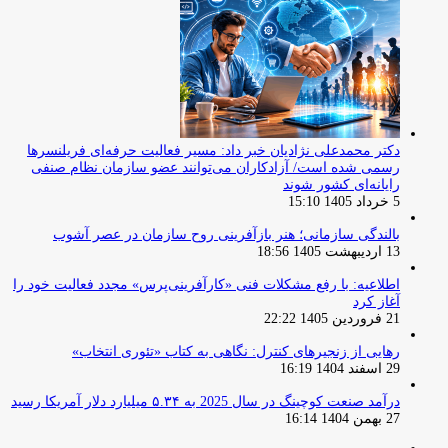
دکتر محمدعلی نژادیان خبر داد: مسیر فعالیت حرفه‌ای فریلنسرها
رسمی شده است/ آزادکاران می‌توانند عضو سازمان نظام صنفی
رایانه‌ای کشور شوند
5 خرداد 1405 15:10
بالندگی سازمانی؛ هنر بازآفرینی روح سازمان در عصر آشوب
13 اردیبهشت 1405 18:56
اطلاعیه: با رفع مشکلات فنی «کارآفرینی‌پرس» مجدد فعالیت خود را
آغاز کرد
21 فروردین 1405 22:22
رهایی از زنجیرهای کنترل: نگاهی به کتاب «تئوری انتخاب»
29 اسفند 1404 16:19
درآمد صنعت کوچینگ در سال 2025 به ۵.۳۴ میلیارد دلار آمریکا رسید
27 بهمن 1404 16:14