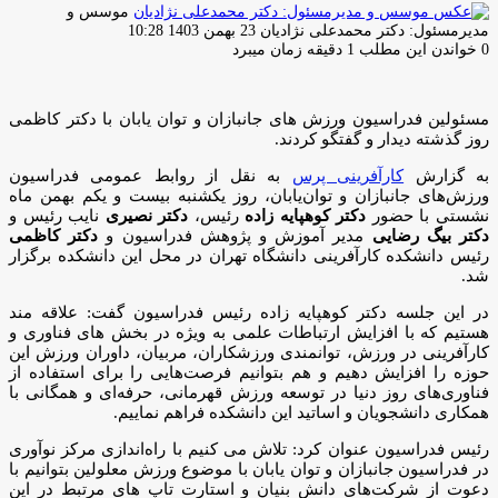
موسس و
ارسال
مدیرمسئول: دکتر محمدعلی نژادیان
23 بهمن 1403 10:28
ایمیل
0
خواندن این مطلب 1 دقیقه زمان میبرد
مسئولین فدراسیون ورزش های جانبازان و توان یابان با دکتر کاظمی
روز گذشته دیدار و گفتگو کردند.
به گزارش
کارآفرینی پرس
به نقل از روابط عمومی فدراسیون
ورزش‌های جانبازان و توان‌یابان، روز یکشنبه بیست و یکم بهمن ماه
نشستی با حضور
دکتر کوهپایه زاده
رئیس،
دکتر نصیری
نایب رئیس و
دکتر بیگ رضایی
مدیر آموزش و پژوهش فدراسیون و
دکتر کاظمی
رئیس دانشکده کارآفرینی دانشگاه تهران در محل این دانشکده برگزار
شد.
در این جلسه دکتر کوهپایه زاده رئیس فدراسیون گفت: علاقه مند
هستیم که با افزایش ارتباطات علمی به ویژه در بخش های فناوری و
کارآفرینی در ورزش، توانمندی ورزشکاران، مربیان، داوران ورزش این
حوزه را افزایش دهیم و هم بتوانیم فرصت‌هایی را برای استفاده از
فناوری‌های روز دنیا در توسعه ورزش قهرمانی، حرفه‌ای و همگانی با
همکاری دانشجویان و اساتید این دانشکده فراهم نماییم.
رئیس فدراسیون عنوان کرد: تلاش می کنیم با راه‌اندازی مرکز نوآوری
در فدراسیون جانبازان و توان یابان با موضوع ورزش معلولین بتوانیم با
دعوت از شرکت‌های دانش بنیان و استارت تاپ های مرتبط در این