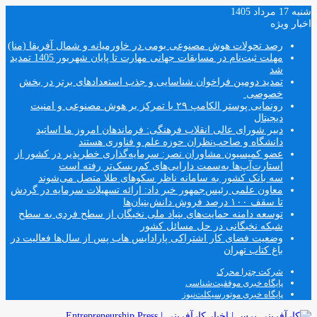
شنبه 17 مرداد 1405
اخبار ویژه
رصد تحولات هوش مصنوعی بومی در خاورمیانه و شمال آفریقا (منا)
مهلت ثبت‌نام در مسابقات جهانی مهارت تا پایان شهریور 1405 تمدید
شد
تمدید دومین فراخوان شناسایی و جذب استعدادهای برتر در بخش
خصوصی
رونمایی پوستر الکامپ ۲۹ با تمرکز بر هوش مصنوعی و امنیت
دیجیتال
دبیر شورای عالی انقلاب فرهنگی: فرماندهان امروز ما اساتید
دانشگاه و صاحب‌نظران حوزه علم و فناوری هستند
عضو کمیسیون مشاوران نصر: سرمایه‌گذاری خطرپذیر در کشور از
استارت‌آپ‌ها به‌سمت دارایی‌های کم‌ریسک‌تر رفته است
سه بانک کشور به سامانه ناظر سکوهای طلا متصل می‌شوند
معاون علمی رئیس‌جمهور خبر داد: ارائه تسهیلات سرمایه در گردش
تا سقف ۱۰۰ درصد فروش دانش‌بنیان‌ها
توسعه دامنه حمایت‌های بنیاد ملی نخبگان از سطح فردی به سطح
شبکه نخبگانی در حل مسائل کشور
وضعیت فضای کار اشتراکی پارادایس هاب پس از سال‌ها فعالیت در
باغ کتاب تهران
شرکت چترا محرک
پایگاه خبری موفقیت‌شناسی
پایگاه خبری موتورسیکلت‌نیوز