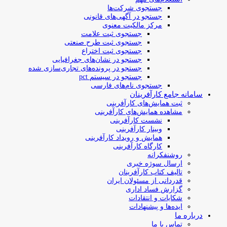
جستجوی شرکت‌ها
جستجو در آگهی‌های قانونی
مرکز مالکیت معنوی
جستجوی ثبت علامت
جستجوی ثبت طرح صنعتی
جستجوی ثبت اختراع
جستجو در نشان‌های جغرافیایی
جستجو در پرونده‌های تجاری‌سازی شده
جستجو در سیستم pct
جستجوی نام‌های فارسی
سامانه جامع کارآفرینان
ثبت همایش‌های کارآفرینی
مشاهده همایش‌های کارآفرینی
نشست کارآفرینی
وبینار کارآفرینی
همایش و رویداد کارآفرینی
کارگاه کارآفرینی
روشنفکرانه
ارسال سوژه‌ خبری
تالیف کتاب کارآفرینان
قدردانی از مسئولان ایران
گزارش فساد اداری
شکایات و انتقادات
ایده‌ها و پیشنهادات
درباره ما
تماس با ما