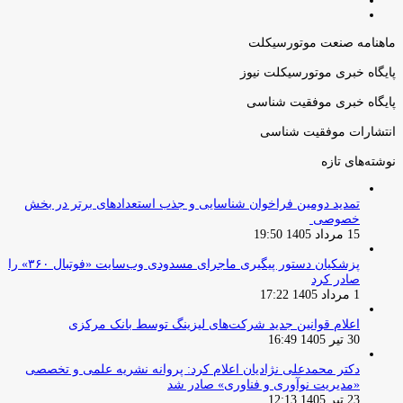
صفحه
صفحه
قبلی
بعدی
ماهنامه صنعت موتورسیکلت
پایگاه خبری موتورسیکلت نیوز
پایگاه خبری موفقیت شناسی
انتشارات موفقیت شناسی
نوشته‌های تازه
تمدید دومین فراخوان شناسایی و جذب استعدادهای برتر در بخش
خصوصی
15 مرداد 1405 19:50
پزشکیان دستور پیگیری ماجرای مسدودی وب‌سایت «فوتبال ۳۶۰» را
صادر کرد
1 مرداد 1405 17:22
اعلام قوانین جدید شرکت‌های لیزینگ توسط بانک مرکزی
30 تیر 1405 16:49
دکتر محمدعلی نژادیان اعلام کرد: پروانه نشریه علمی و تخصصی
«مدیریت نوآوری و فناوری» صادر شد
23 تیر 1405 12:13