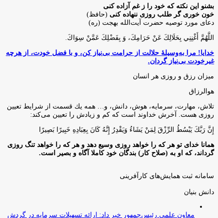
بشنو این نکته که خود را ز غم آزاده کنی
خون خوری گر طلب روزی ننهاده کنی
(حافظ)
دعای مورد توصیه حضرت آیت‌الله بهجت (ره)
اللَّهُمَّ أَغْنِنِي بِحَلَالِكَ عَنْ حَرَامِكَ، وَ بِفَضْلِكَ عَمَّنْ سِوَاكَ‏.
خدایا! مرا به‌وسیلۀ حلالت از حرامت بی‌نیاز کن، و با فضل خودت، از هرچه
غیرخودت بی‌نیاز گردان.
میزان رزق و روزی هر انسان
هوالرزاق
تلاش، مهارت، سرمايه، هوش، دانش، و… همه يك قسمت از شرايط تعيين
روزى هست. آخرش خداوند است كه كم و زيادش را تعيين مى‌كند:
إِنَّ رَبَّكَ يَبْسُطُ الرِّزْقَ لِمَنْ يَشَاءُ وَيَقْدِرُ إِنَّهُ كَانَ بِعِبَادِهِ خَبِيرًا بَصِيرًا
همانا خدای تو هر که را خواهد روزی وسیع دهد و هر که را خواهد تنگ روزی
گرداند، که او به (صلاح کار) بندگان خود کاملا آگاه و بصیر است.
سامانه ثبت همایش‌های کارآفرینی
دانش‌ بنیان‌
معاون علمی رئیس‌جمهور خبر داد: ارائه تسهیلات سرمایه در گردش