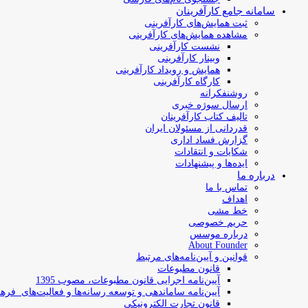
سامانه جامع کارآفرینان
ثبت همایش‌های کارآفرینی
مشاهده همایش‌های کارآفرینی
نشست کارآفرینی
وبینار کارآفرینی
همایش و رویداد کارآفرینی
کارگاه کارآفرینی
روشنفکرانه
ارسال سوژه‌ خبری
تالیف کتاب کارآفرینان
قدردانی از مسئولان ایران
گزارش فساد اداری
شکایات و انتقادات
ایده‌ها و پیشنهادات
درباره ما
تماس با ما
اهداف
خط مشی
حریم خصوصی
درباره موسس
About Founder
قوانین و آیین‌نامه‌های مرتبط
‌قانون مطبوعات
آیین‌نامه اجرایی قانون مطبوعات، مصوب 1395
آیین‌نامه سامان­دهی و توسعه رسانه­‌ها و فعالیت‌­های فره
قانون تجارت الکترونیکی