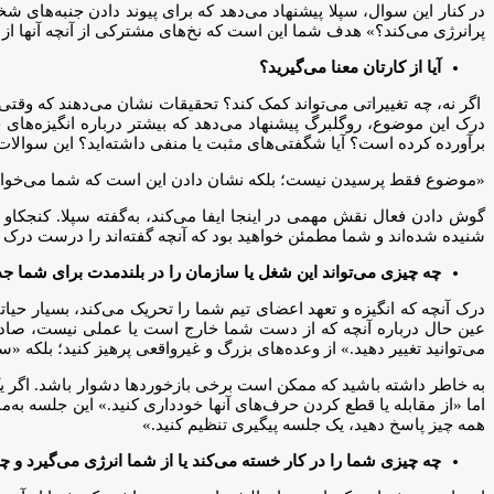
در کنار این سوال، سپلا پیشنهاد می‌دهد که برای پیوند دادن جنبه‌های ش
پرانرژی می‌کند؟» هدف شما این است که نخ‌های مشترکی از آنچه آنها از آن 
آیا از کارتان معنا می‌گیرید؟
اگر نه، چه تغییراتی می‌تواند کمک کند؟ تحقیقات نشان می‌دهند که وقت
درک این موضوع، روگلبرگ پیشنهاد می‌دهد که بیشتر درباره انگیزه‌های ح
برآورده کرده است؟ آیا شگفتی‌های مثبت یا منفی داشته‌اید؟ این سوالات
«موضوع فقط پرسیدن نیست؛ بلکه نشان دادن این است که شما می‌خواهید از
گوش دادن فعال نقش مهمی در اینجا ایفا می‌کند، به‌گفته سپلا. کنجکاو
شنیده شده‌اند و شما مطمئن خواهید بود که آنچه گفته‌اند را درست درک کر
چه چیزی می‌تواند این شغل یا سازمان را در بلندمدت برای شما جذا
درک آنچه که انگیزه و تعهد اعضای تیم شما را تحریک می‌کند، بسیار حیاتی
عین حال درباره آنچه که از دست شما خارج است یا عملی نیست، صادقانه 
می‌توانید تغییر دهید.» از وعده‌های بزرگ و غیرواقعی پرهیز کنید؛ بلکه «سعی
به خاطر داشته باشید که ممکن است برخی بازخوردها دشوار باشد. اگر یک
اما «از مقابله یا قطع کردن حرف‌های آنها خودداری کنید.» این جلسه به‌
همه چیز پاسخ دهید، یک جلسه پیگیری تنظیم کنید.»
چه چیزی شما را در کار خسته می‌کند یا از شما انرژی می‌گیرد و چ