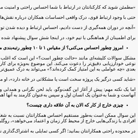
«مطمئن شوید که کارکنانتان در ارتباط با شما احساس راحتی و امنیت می‌کن
حتی با وجود ارتباط قوی، درک واقعی احساسات همکاران درباره نقش‌ها، کا
«آنچه در دوران همه‌گیری از دست دادیم، احساس ارتباط و دیده شدن تو
برای اطمینان از هماهنگی با تیم خود، در اینجا شش سوال پیشنهاد شده
امروز چطور احساس می‌کنی؟ از مقیاس
۱
تا
۱۰
چطور رتبه‌بندی م
مشکل سوالات کلیشه‌ای مانند «حالت چطور است؟» این است که اغلب ب
نوعی خودارزیابی دقیق‌تر را دعوت می‌کند. این موضوع به‌ویژه برای کار
بعدی «چه عواملی به این امتیاز کمک کرده‌اند؟» می‌تواند به درک عمیق‌تر
«شاید کسی درگیر یک پروژه سخت است یا مشکلاتی در خانه دارد»، او می‌گ
اما یک نکته مهم: پیش از آغاز این گفت‌وگو، باید لحن نگرانی و همدلی و
آنهاست و شما به‌عنوان یک انسان اول و سپس به‌عنوان کارمند به آنها اه
چیزی خارج از کار که الان به آن علاقه داری چیست؟
این سوال ممکن است به‌طور مستقیم احساس همکارانتان نسبت به شغلشان
افرادی با زندگی‌هایی خارج از محیط کار زمان و اعتماد می‌خواهد»، روگل
در محدوده راحتی همکارانتان بمانید؛ اگر کسی تمایلی به اشتراک‌گذاری ند