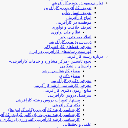
تعاریف مهم در حوزه کارآفرینی
تعریف کارآفرینی و کارآفرین
تعریف استارت‌آپ
انواع کارآفرینان
موفقیت در کارآفرینی
تعریف خلاقیت و نوآوری
نظام ملی نوآوری
انقلاب صنعتی پنجم
درباره روز ملی کارآفرینی
معرفی فضاهای کار اشتراکی
فهرست رسانه‌های کارآفرینی در ایران
درباره رشته کارآفرینی
نحوه تاسیس «مرکز مشاوره و خدمات کارآفرینی»
واحدهای دانشگاهی
مقطع کارشناسی ارشد
مقطع دکتری
معرفی دکتری کارآفرینی
معرفی کارشناسی ارشد کارآفرینی
منابع آزمون دکتری کارآفرینی
سرفصل دروس کارآفرینی
پیشنهاد تغییرات دروس رشته کارآفرینی
دکتری کارآفرینی
کارشناسی ارشد کارآفرینی (کلیه گرایش‌ها)
کارشناسی ارشد مدیریت بازرگانی گرایش کارآفر
کارشناسی ارشد کارآفرینی کشاورزی (بازنگری ش
علمی و تحقیقاتی