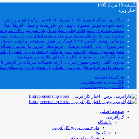
یکشنبه 18 مرداد 1405
اخبار ویژه
برگزاری المپیک فناوری ۲۰۲۶ مهرماه ۱۴۰۵ در پارک فناوری پردیس
رصد تحولات هوش مصنوعی بومی در خاورمیانه و شمال آفریقا (منا)
مهلت ثبت‌نام در مسابقات جهانی مهارت تا پایان شهریور 1405 تمدید شد
تمدید دومین فراخوان شناسایی و جذب استعدادهای برتر در بخش خ
رونمایی پوستر الکامپ ۲۹ با تمرکز بر هوش مصنوعی و امنیت دیجیتال
دبیر شورای عالی انقلاب فرهنگی: فرماندهان امروز ما اساتید دانشگا
عضو کمیسیون مشاوران نصر: سرمایه‌گذاری خطرپذیر در کشور از استار
سه بانک کشور به سامانه ناظر سکوهای طلا متصل می‌شوند
معاون علمی رئیس‌جمهور خبر داد: ارائه تسهیلات سرمایه در گردش تا سقف ۱۰۰ درصد فروش دانش‌
توسعه دامنه حمایت‌های بنیاد ملی نخبگان از سطح فردی به سطح شب
شرکت چترا محرک
پایگاه خبری موفقیت‌شناسی
پایگاه خبری موتورسیکلت‌نیوز
صفحه اصلی
کارآفرینی
دانشگاه
طرح ملی ترویج کارآفرینی
شرکت‌ها
شرکت‌های خلاق