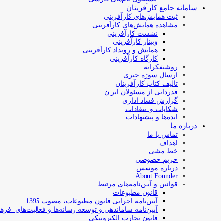
سامانه جامع کارآفرینان
ثبت همایش‌های کارآفرینی
مشاهده همایش‌های کارآفرینی
نشست کارآفرینی
وبینار کارآفرینی
همایش و رویداد کارآفرینی
کارگاه کارآفرینی
روشنفکرانه
ارسال سوژه‌ خبری
تالیف کتاب کارآفرینان
قدردانی از مسئولان ایران
گزارش فساد اداری
شکایات و انتقادات
ایده‌ها و پیشنهادات
درباره ما
تماس با ما
اهداف
خط مشی
حریم خصوصی
درباره موسس
About Founder
قوانین و آیین‌نامه‌های مرتبط
‌قانون مطبوعات
آیین‌نامه اجرایی قانون مطبوعات، مصوب 1395
آیین‌نامه سامان­دهی و توسعه رسانه­‌ها و فعالیت‌­های فره
قانون تجارت الکترونیکی