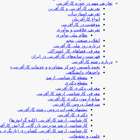
تعاریف مهم در حوزه کارآفرینی
تعریف کارآفرینی و کارآفرین
تعریف استارت‌آپ
انواع کارآفرینان
موفقیت در کارآفرینی
تعریف خلاقیت و نوآوری
نظام ملی نوآوری
انقلاب صنعتی پنجم
درباره روز ملی کارآفرینی
معرفی فضاهای کار اشتراکی
فهرست رسانه‌های کارآفرینی در ایران
درباره رشته کارآفرینی
نحوه تاسیس «مرکز مشاوره و خدمات کارآفرینی»
واحدهای دانشگاهی
مقطع کارشناسی ارشد
مقطع دکتری
معرفی دکتری کارآفرینی
معرفی کارشناسی ارشد کارآفرینی
منابع آزمون دکتری کارآفرینی
سرفصل دروس کارآفرینی
پیشنهاد تغییرات دروس رشته کارآفرینی
دکتری کارآفرینی
کارشناسی ارشد کارآفرینی (کلیه گرایش‌ها)
کارشناسی ارشد مدیریت بازرگانی گرایش کارآفر
کارشناسی ارشد کارآفرینی کشاورزی (بازنگری ش
علمی و تحقیقاتی