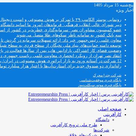
پنج‌شنبه 15 مرداد 1405
اخبار ویژه
رونمایی پوستر الکامپ ۲۹ با تمرکز بر هوش مصنوعی و امنیت دیجیتال
دبیر شورای عالی انقلاب فرهنگی: فرماندهان امروز ما اساتید دانشگا
عضو کمیسیون مشاوران نصر: سرمایه‌گذاری خطرپذیر در کشور از استار
سه بانک کشور به سامانه ناظر سکوهای طلا متصل می‌شوند
معاون علمی رئیس‌جمهور خبر داد: ارائه تسهیلات سرمایه در گردش تا سقف ۱۰۰ درصد فروش دانش‌
توسعه دامنه حمایت‌های بنیاد ملی نخبگان از سطح فردی به سطح شب
وضعیت فضای کار اشتراکی پارادایس هاب پس از سال‌ها فعالیت در باغ
انتقاد نصر تهران از رویکرد انحصاری معاونت علمی ریاست جمهوری
12 شرکت در آستانه ورود به بازار اپراتوری هوش مصنوعی در ایران/ بخش خصوصی وارد فصل جدید اقتصاد دیجیتال می‌شود
راه‌اندازی دو صندوق جدید برای استارت‌آپ‌ها با اعتبار هزار میلیارد توما
شرکت چترا محرک
پایگاه خبری موفقیت‌شناسی
پایگاه خبری موتورسیکلت‌نیوز
صفحه اصلی
کارآفرینی
دانشگاه
طرح ملی ترویج کارآفرینی
شرکت‌ها
شرکت‌های خلاق