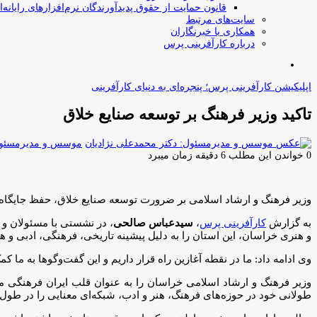
قانون حمایت از حقوق پدیدآورندگان نرم‌افزارهای رایانه‌ا
سایت‌های مرتبط
همکاری با خبرنگاران
درباره کارآفرینی پرس
جستجو
برای
اپلیکیشن کارآفرینی پرس؛ پنجره‌ای به دنیای کارآفرینی
تاکید وزیر فرهنگ بر توسعه صنایع خلاق ‌
موسس و مدیرمسئول:
0
خواندن این مطلب 6 دقیقه زمان میبرد
وزیر فرهنگ و ارشاد اسلامی بر ضرورت توسعه صنایع خلاق، حفظ جایگاه اد
به گزارش
کارآفرینی پرس
،
سیدعباس صالحی
، در نشستی با مسئولان و 
و هنری خراسان، این استان را به دلیل پیشینه تاریخی، فرهنگی، ادبی و 
وی ادامه داد: ما در نقطه آغازین راه قرار داریم و این گفت‌وگوها به ما 
وزیر فرهنگ و ارشاد اسلامی خراسان را به عنوان قلب ایران فرهنگی معر
طولانی خود در حوزه‌های فرهنگ، هنر و ادب، شبکه‌ای معنایی را در طول تا