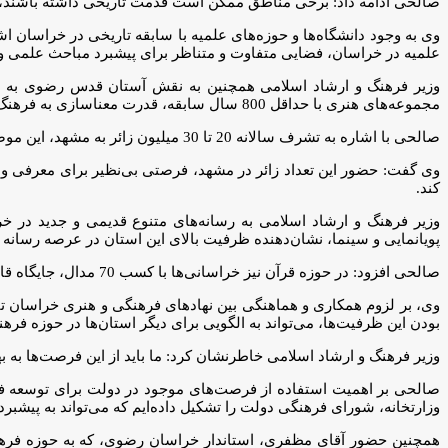
صالحی ادامه داد: برخی مناطق ممکن است قدمت تاریخی داشته باشند، اما 
وی به وجود دانشگاه‌ها و حوزه‌های علمیه با سابقه تاریخی در خراسان
علمیه در خراسان، فضایی متفاوت و متناظر برای پیشبرد مباحث علمی و
مجموعه‌های هنری با حداقل 800 سال سابقه، قدرت معناسازی به فرهنگ و هنر خراسان بخشیده است. این نهاد نه تنها از نظر تاریخی، بلکه از نظر فرهنگی و هنری نیز تأثیرگذار بوده است.
صالحی با اشاره به تشرف سالانه 20 تا 30 میلیون زائر به مشهد، این موضوع را فرصتی استثنایی برای توسعه حوزه‌های فرهنگی، هنری و رسانه‌ای دانست.
وی گفت: حضور این تعداد زائر در مشهد، فرصتی بی‌نظیر برای معرفی و ت
کند.
پویانمایی و سینما، نشان‌دهنده ظرفیت بالای این استان در عرصه رسانه 
صالحی افزود: در حوزه قرآن نیز خراسانی‌ها با کسب 70 مدال، جایگاه قابل توجهی در سطح کشور داشته‌اند. این موفقیت‌ها نشان‌دهنده ظرفیت‌های بالای این استان در زمینه‌های مختلف فرهنگی است.
وی، بر لزوم همکاری و هماهنگی بین نهادهای فرهنگی و هنری خراسان تأکی
بودن این ظرفیت‌ها، می‌تواند به الگویی برای دیگر استان‌ها در حوزه فرهن
وزیر فرهنگ و ارشاد اسلامی خاطرنشان کرد: ما باید از این فرصت‌ها به ب
صالحی بر اهمیت استفاده از فرصت‌های موجود در دولت برای توسعه فرهن
وزارتخانه، شورای فرهنگی دولت را تشکیل داده‌ایم که می‌تواند به پیشب
همچنین حضور آقای مظفری، استاندار خراسان رضوی، که به حوزه فرهنگ 