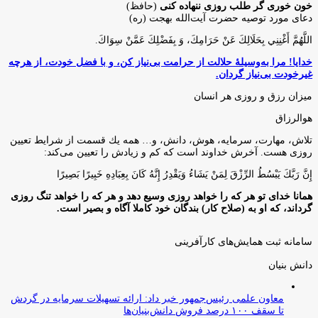
خون خوری گر طلب روزی ننهاده کنی
(حافظ)
دعای مورد توصیه حضرت آیت‌الله بهجت (ره)
اللَّهُمَّ أَغْنِنِي بِحَلَالِكَ عَنْ حَرَامِكَ، وَ بِفَضْلِكَ عَمَّنْ سِوَاكَ‏.
خدایا! مرا به‌وسیلۀ حلالت از حرامت بی‌نیاز کن، و با فضل خودت، از هرچه
غیرخودت بی‌نیاز گردان.
میزان رزق و روزی هر انسان
هوالرزاق
تلاش، مهارت، سرمايه، هوش، دانش، و… همه يك قسمت از شرايط تعيين
روزى هست. آخرش خداوند است كه كم و زيادش را تعيين مى‌كند:
إِنَّ رَبَّكَ يَبْسُطُ الرِّزْقَ لِمَنْ يَشَاءُ وَيَقْدِرُ إِنَّهُ كَانَ بِعِبَادِهِ خَبِيرًا بَصِيرًا
همانا خدای تو هر که را خواهد روزی وسیع دهد و هر که را خواهد تنگ روزی
گرداند، که او به (صلاح کار) بندگان خود کاملا آگاه و بصیر است.
سامانه ثبت همایش‌های کارآفرینی
دانش‌ بنیان‌
معاون علمی رئیس‌جمهور خبر داد: ارائه تسهیلات سرمایه در گردش
تا سقف ۱۰۰ درصد فروش دانش‌بنیان‌ها