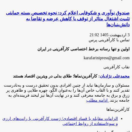
صندوق نوآوری و شکوفایی اعلام کرد: نحوه تخصیص بسته حمایتی
تثبیت اشتغال متاثر از توقف یا کاهش عرضه و تقاضا به
دانش‌بنیان‌ها
3 اردیبهشت 1405 21:02
تماس با کارآفرینی پرس
اولین و تنها رسانه برخط اختصاصی کارآفرینی در ایران
karafarinipress@gmail.com
نقاب کارآفرینی
محمدعلی نژادیان
: کارآفرین‌نماها؛ طلای بدلی در ویترین اقتصاد هستند
مسئولان و سازمان‌ها نباید از چنین افرادی بدون تحقیق درست و به‌نادرست
تقدیر کنند و با القاب خاص آ‌ن‌ها را به‌عنوان الگو، چهره طلایی و ظاهری پر
زرق و برق به جامعه معرفی کنند و در نهایت آن‌ها نیز لبخند فریبنده‌ای به
جامعه بزنند.
ادامه مطلب
کارآفرین‌نماها
الزامات مقابله با فساد اقتصادی/ ژست کارآفرینی با رانت‌های ارزی
و سوءاستفاده از روابط اجتماعی