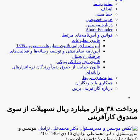
تماس با ما
اهداف
خط مشی
حریم خصوصی
درباره موسس
About Founder
قوانین و آیین‌نامه‌های مرتبط
‌قانون مطبوعات
آیین‌نامه اجرایی قانون مطبوعات، مصوب 1395
آیین‌نامه سامان­دهی و توسعه رسانه­‌ها و فعالیت‌­های
فرهنگی دیجیتال
قانون تجارت الکترونیکی
قانون حمایت از حقوق پدیدآورندگان نرم‌افزارهای
رایانه‌ای
سایت‌های مرتبط
همکاری با خبرنگاران
درباره کارآفرینی پرس
جستجو
برای
پرداخت ۳۸ هزار میلیارد ریال تسهیلات از سوی
صندوق کارآفرینی
موسس و
ارسال
مدیرمسئول: دکتر محمدعلی نژادیان
16 دی 1403 23:02
ایمیل
0
خواندن این مطلب 3 دقیقه زمان میبرد