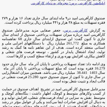
اپلیکیشن کارآفرینی پرس؛ پنجره‌ای به دنیای کارآفرینی
صندوق کارآفرینی امید در۹ ماه ابتدای سال جاری تعداد ۱۶ هزار و ۲۷۹
فقره تسهیلات به مبلغ ۳۸ هزار و۴۴۱ میلیارد ریال پرداخت کرده است.
به گزارش
کارآفرینی پرس
، جعفر صفایی مزید مدیرعامل صندوق
کارآفرینی امید درباره میزان تسهیلات پرداختی صندوق از ابتدای سال
جاری تا کنون گفت: این صندوق ازابتدای سال جاری 68 تفاهم­نامه
همکاری به مبلغ 261,772 میلیارد ریال با دستگاههای اجرایی ملی و
استانی منعقد کرده است. هدف از این تفاهم نامه ها کمک به رشد
تولید، ایجاد اشتغال پایدار در کشور ، توسعه فرصت های شغلی و
کاهش بیکاری، افزایش بهره وری و ارتقاء سطح کسب و کارها است.
وی ادامه داد: تعداد تسهیلات پرداختی تا پایان آذر ماه سال جاری حدود
16.279 فقره بوده است که مبلغ تسهیلات پرداختی تا پایان آذر­ ماه
سال 1403 38.441 میلیارد ریال می باشد. همچنین میزان اشتغال‌زایی
در سال جاری تا کنون از سوی صندوق حدود 25.280 فرصت شغلی در
قالب ایجاد و تثبیت شغل بوده است.
مدیرعامل صندوق کار آفرینی امید در تشریح اهداف صندوق در حمایت
از کسب وکارهای متوسط و کوچک، اظهار داشت : بنگاه‌های کوچک و
متوسط نقش به سزایی در ایجاد فرصت‌های شغلی، افزایش تولید و و
به دنبال آن افزایش صادرات ایفا می‌کنند و یکی از عوامل مؤثر در رشد
و شکوفایی اقتصاد هستند. از این رودر کشورهای مختلف توجه ویژه‌ای