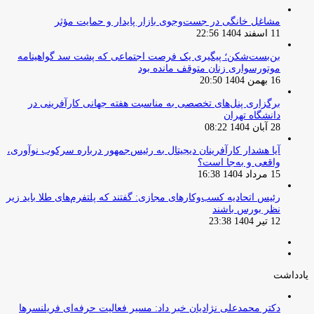
مشاغل خانگی در جست‌وجوی بازار پایدار و حمایت مؤثر
11 اسفند 1404 22:56
بن‌بست‌شکن؛ پیگیری یک فرصت اجتماعی که پشت سد گواهینامه
موتورسواری زنان متوقف مانده بود
16 بهمن 1404 20:50
برگزاری پنل‌های تخصصی به مناسبت هفته جهانی کارآفرینی در
دانشگاه تهران
28 آبان 1404 08:22
آیا هشدار کارآفرینان دیجیتال به رئیس‌جمهور درباره سرکوب نوآوری،
واقعی و به‌جا است؟
15 مرداد 1404 16:38
‏رئیس اتحادیه کسب‌وکارهای مجازی: گفتند که پلتفرم‌های طلا باید زیر
نظر بورس باشند
12 تیر 1404 23:38
صفحه
صفحه
قبلی
بعدی
یادداشت
دکتر محمدعلی نژادیان خبر داد: مسیر فعالیت حرفه‌ای فریلنسرها