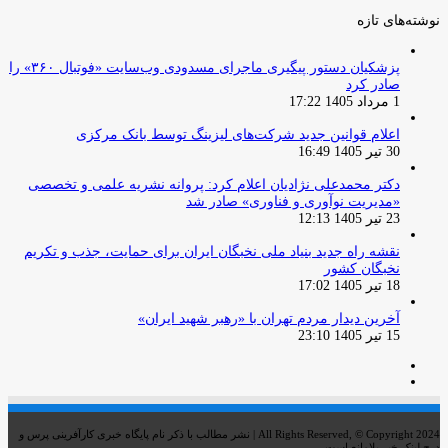
نوشته‌های تازه
پزشکیان دستور پیگیری ماجرای مسدودی وب‌سایت «فوتبال ۳۶۰» را
صادر کرد
1 مرداد 1405 17:22
اعلام قوانین جدید شرکت‌های لیزینگ توسط بانک مرکزی
30 تیر 1405 16:49
دکتر محمدعلی نژادیان اعلام کرد: پروانه نشریه علمی و تخصصی
«مدیریت نوآوری و فناوری» صادر شد
23 تیر 1405 12:13
نقشه راه جدید بنیاد ملی نخبگان ایران برای حمایت، جذب و تکریم
نخبگان کشور
18 تیر 1405 17:02
آخرین دیدار مردم تهران با «رهبر شهید ایران»
15 تیر 1405 23:10
صفحه
صفحه
قبلی
بعدی
All Rights Reserved, © Copyright 2024 | نشر مطالب با ذکر نام پایگاه خبری کارآفرینی پرس و
درج لینک خبر بلامانع است.