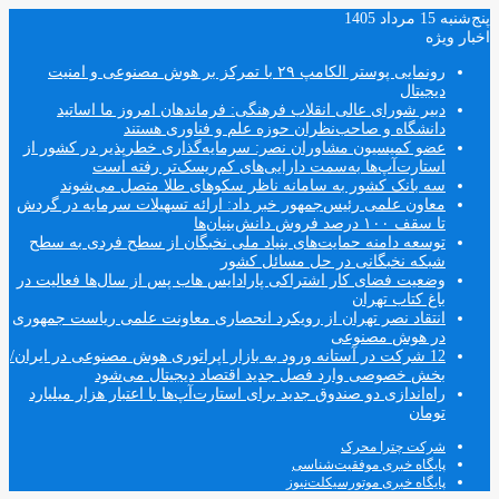
پنج‌شنبه 15 مرداد 1405
اخبار ویژه
رونمایی پوستر الکامپ ۲۹ با تمرکز بر هوش مصنوعی و امنیت
دیجیتال
دبیر شورای عالی انقلاب فرهنگی: فرماندهان امروز ما اساتید
دانشگاه و صاحب‌نظران حوزه علم و فناوری هستند
عضو کمیسیون مشاوران نصر: سرمایه‌گذاری خطرپذیر در کشور از
استارت‌آپ‌ها به‌سمت دارایی‌های کم‌ریسک‌تر رفته است
سه بانک کشور به سامانه ناظر سکوهای طلا متصل می‌شوند
معاون علمی رئیس‌جمهور خبر داد: ارائه تسهیلات سرمایه در گردش
تا سقف ۱۰۰ درصد فروش دانش‌بنیان‌ها
توسعه دامنه حمایت‌های بنیاد ملی نخبگان از سطح فردی به سطح
شبکه نخبگانی در حل مسائل کشور
وضعیت فضای کار اشتراکی پارادایس هاب پس از سال‌ها فعالیت در
باغ کتاب تهران
انتقاد نصر تهران از رویکرد انحصاری معاونت علمی ریاست جمهوری
در هوش مصنوعی
12 شرکت در آستانه ورود به بازار اپراتوری هوش مصنوعی در ایران/
بخش خصوصی وارد فصل جدید اقتصاد دیجیتال می‌شود
راه‌اندازی دو صندوق جدید برای استارت‌آپ‌ها با اعتبار هزار میلیارد
تومان
شرکت چترا محرک
پایگاه خبری موفقیت‌شناسی
پایگاه خبری موتورسیکلت‌نیوز