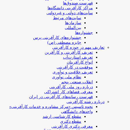
فهرست صندوق‌ها
مراکز کارآفرینی دانشگاه‌ها
سایت‌های دولتی و غیردولتی
سایت‌های مرتبط
سازمان‌ها
بین‌المللی
جشنواره‌ها
جشنواره‌های کارآفرینی‌ پرس
جایزه مصطفی (ص)
تعاریف مهم در حوزه کارآفرینی
تعریف کارآفرینی و کارآفرین
تعریف استارت‌آپ
انواع کارآفرینان
موفقیت در کارآفرینی
تعریف خلاقیت و نوآوری
نظام ملی نوآوری
انقلاب صنعتی پنجم
درباره روز ملی کارآفرینی
معرفی فضاهای کار اشتراکی
فهرست رسانه‌های کارآفرینی در ایران
درباره رشته کارآفرینی
نحوه تاسیس «مرکز مشاوره و خدمات کارآفرینی»
واحدهای دانشگاهی
مقطع کارشناسی ارشد
مقطع دکتری
معرفی دکتری کارآفرینی