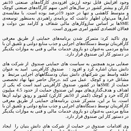
وجود افزایش قابل توجه ارزش افزوده‌ی کارگاه‌های صنعتی 10نفر
کارکن و بیشتر کشور در سال‌های اخیر، سهم کارگاه‌های صنعتی کوچک
و متوسط کاهشی و تنها در حدود 19درصد بوده است. با مقایسه‌ی
آمارها می‌توان اظهار داشت که برنامه‌ی راهبردی به‌منظور توسعه‌ی
SMEها بر اساس سازوکارهای مالی شفاف و کارامد بین دولت و
فعالان اقتصادی کشور امری ضروری است.
وی تاکید کرد: متمرکز شدن برنامه‌های حمایتی از طریق معرفی
کارآفرینان توسط دستگاه‌های اجرایی و جذب منابع دولتی و تلفیق آن با
منابع مردمی به‌عنوان دو بازوی خدمات مالی و فنی به موازات یکدیگر
در دستور کار این صندوق قرار دارد.
صفایی مزید همچنین به سیاست های حمایتی صندوق از شرکت های
دانش بنیان اشاره کرد و افزود : صندوق کارآفرینی امید به عنوان
حلقه واسط بین شرکتهای دانش بنیان ودستگاههای اجرایی مرتبط و
مشاغل خرد و کوچک عمل می کند .درحال حاضر تنها نهاد تخصصی
حمایت از SMEها در کشور، صندوق کارآفرینی امید است که یکی از
اهداف و هدف‌گذاری‌های مهم این صندوق حمایت از حدود 4.5 میلیون
کارگاه خرد و کوچک (کمتر از 50نفر کارکن) کشور و رونق تولید آن‌ها
است. بنا بر این، متمرکز شدن برنامه‌های حمایتی از طریق معرفی
کارآفرینان توسط دستگاه‌های اجرایی و جذب منابع دولتی و تلفیق آن با
منابع مردمی به‌عنوان دو بازوی خدمات مالی و فنی به موازات یکدیگر
در دستور کار این صندوق قرار دارد.
وی اقدامات صندوق در حمایت از شرکت های دانش بنیان را ایجاد