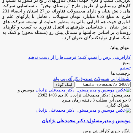
بازاریابی کسب و کاری جهت انتقال فناوریهای رایج در کشور به کسب و
کارهای روستایی از طریق طرح “روستای نوفن” ، شناسایی شرکت
های دانش بنیان و دارای محصولات فناورانه در 27 استان و احصاء 231
طرح به مبلغ 655 میلیارد تومان تسهیلات ، تعامل با پارکهای علم و
فناوری جهت هم افزایی مالی به منظور حمایت از توسعه شرکت های
دانش بنیان ، شناسایی ظرفیت­های انتقال فناوری به کسب و کارهای
روستای بر اساس چالش­ها و مسائل پیش رو (مسئله محور) و کمک به
شبکه­ سازی تولیدکنندگان عنوان کرد .
انتهای پیام/
کارآفرینی پرس را نصب کنید؛ فرصت‌ها را از دست ندهید
منبع
تسنیم
برچسب ها
اشتغالزایی
تسهیلات
صندوق کارآفرینی
وام
لینک کوتاه
موسس و
ارسال
مدیرمسئول: دکتر محمدعلی نژادیان
16 دی 1403 23:02
ایمیل
0
خواندن این مطلب 3 دقیقه زمان میبرد
اشتراک گذاری
چاپ
فیس
توئیتر
واتس
تلگرام
لینکدین
اشتراک
(X)
آپ
بوک
گذاری
موسس و مدیرمسئول: دکتر محمدعلی نژادیان
از
طریق
ایمیل
پایگاه خبری کارآفرینی پرس