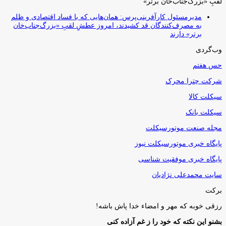
لقبِ «بزرگ‌جناب‌خان برتر»
مدیرمسئول کارآفرینی‌پرس: همان‌هایی که با فساد اقتصادی و ظلم
به مصرف‌کنندگان قد کشیدند، امروز عطشِ لقبِ «بزرگ‌جناب‌خان
برتر» دارند
وب‌گردی
حس هفتم
شرکت چترا محرک
سیکلت کالا
سیکلت بانک
مجله صنعت موتورسیکلت
پایگاه خبری موتورسیکلت نیوز
پایگاه خبری موفقیت شناسی
سایت محمدعلی نژادیان
برکت
رزقی خوبه كه مهر و امضاء خدا پاش باشه!
بشنو این نکته که خود را ز غم آزاده کنی