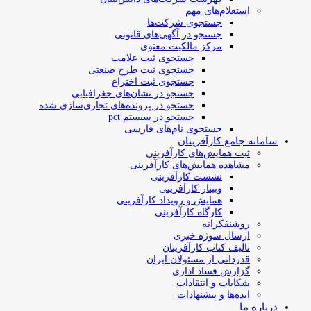
استعلام‌های مهم
جستجوی شرکت‌ها
جستجو در آگهی‌های قانونی
مرکز مالکیت معنوی
جستجوی ثبت علامت
جستجوی ثبت طرح صنعتی
جستجوی ثبت اختراع
جستجو در نشان‌های جغرافیایی
جستجو در پرونده‌های تجاری‌سازی شده
جستجو در سیستم pct
جستجوی نام‌های فارسی
سامانه جامع کارآفرینان
ثبت همایش‌های کارآفرینی
مشاهده همایش‌های کارآفرینی
نشست کارآفرینی
وبینار کارآفرینی
همایش و رویداد کارآفرینی
کارگاه کارآفرینی
روشنفکرانه
ارسال سوژه‌ خبری
تالیف کتاب کارآفرینان
قدردانی از مسئولان ایران
گزارش فساد اداری
شکایات و انتقادات
ایده‌ها و پیشنهادات
درباره ما