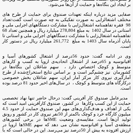
بر ایجاد این بنگاه‌ها و حمایت از آن‌ها می‌شود.
صفایی مزید درباره اینکه تعهدات صندوق برای حمایت از طرح­ های
مختلف اشتغال­زایی به صورت تفکیکی به چه صورت است گفت:تعداد
98 فقره تفاهم­نامه اشتغال‌زایی با مشارکت دستگاههای اجرایی ملی و
استانی در سال 1402 به مبلغ 278,804 میلیارد ریال و همچنین تعداد 68
تفاهم­نامه اشتغال‌زایی با مشارکت دستگاههای اجرایی ملی و استانی تا
پایان آذرماه سال 1403 به مبلغ 261,772 میلیارد ریال در دستور کار
است.
وی در ادامه گفت: حدود 56درصد از اشتغال کشورهای آسیا و
اقیانوسیه و 65درصد از اشتغال اتحادیه‌ی اروپا به کسب و کارهای
متوسط و کوچک اختصاص دارد ، سهم شاغلان این بنگاه‌ها در
کشورمان نیز چشم‌گیر است و بر اساس نتایج استخراج‌شده از طرح
آمارگیری نیروی کار مرکز آمار ایران، سهم شاغلان بخش خصوصی
درکارگاه‌ های متوسط و کوچک ، در سال‌های اخیر حدود 81 درصد بوده
است.
مدیرعامل صندوق کار آفرینی گفت: درحال حاضر تنها نهاد تخصصی
حمایت از این کسب وکارها در کشور، صندوق کارآفرینی امید است که
یکی از اهداف و هدف‌گذاری‌های مهم این صندوق حمایت از حدود 4.5
میلیون کارگاه خرد و کوچک باکمتر از 50نفر نیروی کار در کشور و رونق
تولید آن‌ها است. مقایسه‌ی وضعیت SMEها در برخی کشورهای
منطقه‌ی آسیا و اقیانوسیه نشان می دهد که سهم SMEها اروپا در
ارزش افزوده به بیش از 50درصد نیز می‌رسد. این در حالی است که با