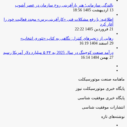
بالندگی سازمانی؛ هنر بازآفرینی روح سازمان در عصر آشوب
13 اردیبهشت 1405 18:56
اطلاعیه: با رفع مشکلات فنی «کارآفرینی‌پرس» مجدد فعالیت خود را
آغاز کرد
21 فروردین 1405 22:22
رهایی از زنجیرهای کنترل: نگاهی به کتاب «تئوری انتخاب»
29 اسفند 1404 16:19
درآمد صنعت کوچینگ در سال 2025 به ۵.۳۴ میلیارد دلار آمریکا رسید
27 بهمن 1404 16:14
صفحه
صفحه
قبلی
بعدی
ماهنامه صنعت موتورسیکلت
پایگاه خبری موتورسیکلت نیوز
پایگاه خبری موفقیت شناسی
انتشارات موفقیت شناسی
نوشته‌های تازه