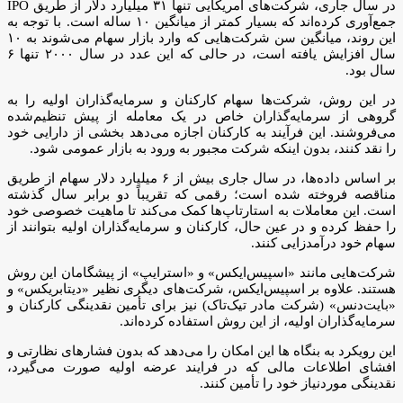
در سال جاری، شرکت‌های آمریکایی تنها ۳۱ میلیارد دلار از طریق IPO
جمع‌آوری کرده‌اند که بسیار کمتر از میانگین ۱۰ ساله است. با توجه به
این روند، میانگین سن شرکت‌هایی که وارد بازار سهام می‌شوند به ۱۰
سال افزایش یافته است، در حالی که این عدد در سال ۲۰۰۰ تنها ۶
سال بود.
در این روش، شرکت‌ها سهام کارکنان و سرمایه‌گذاران اولیه را به
گروهی از سرمایه‌گذاران خاص در یک معامله از پیش تنظیم‌شده
می‌فروشند. این فرآیند به کارکنان اجازه می‌دهد بخشی از دارایی خود
را نقد کنند، بدون اینکه شرکت مجبور به ورود به بازار عمومی شود.
بر اساس داده‌ها، در سال جاری بیش از ۶ میلیارد دلار سهام از طریق
مناقصه فروخته شده است؛ رقمی که تقریباً دو برابر سال گذشته
است. این معاملات به استارتاپ‌ها کمک می‌کند تا ماهیت خصوصی خود
را حفظ کرده و در عین حال، کارکنان و سرمایه‌گذاران اولیه بتوانند از
سهام خود درآمدزایی کنند.
شرکت‌هایی مانند «اسپیس‌ایکس» و «استرایپ» از پیشگامان این روش
هستند. علاوه بر اسپیس‌ایکس، شرکت‌های دیگری نظیر «دیتابریکس» و
«بایت‌دنس» (شرکت مادر تیک‌تاک) نیز برای تأمین نقدینگی کارکنان و
سرمایه‌گذاران اولیه، از این روش استفاده کرده‌اند.
این رویکرد به بنگاه ها این امکان را می‌دهد که بدون فشارهای نظارتی و
افشای اطلاعات مالی که در فرایند عرضه اولیه صورت می‌گیرد،
نقدینگی موردنیاز خود را تأمین کنند.