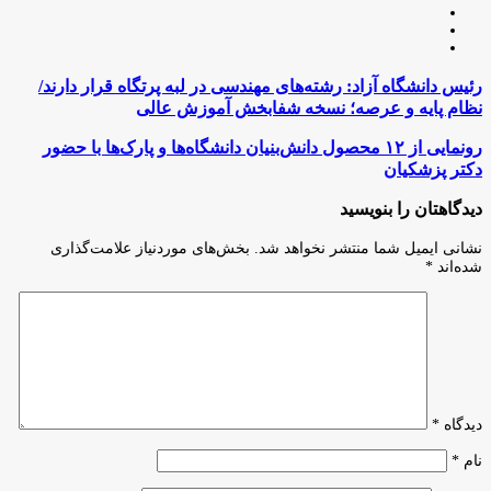
وبسایت
لینکدین
اینستاگرام
رئیس
رئیس دانشگاه آزاد: رشته‌های مهندسی در لبه پرتگاه قرار دارند/
دانشگاه
نظام پایه و عرصه؛ نسخه شفابخش آموزش عالی
آزاد:
رشته‌های
رونمایی
رونمایی از ۱۲ محصول دانش‌بنیان دانشگاه‌ها و پارک‌ها با حضور
مهندسی
از
دکتر پزشکیان
در
۱۲
لبه
محصول
دیدگاهتان را بنویسید
پرتگاه
دانش‌بنیان
قرار
دانشگاه‌ها
نشانی ایمیل شما منتشر نخواهد شد.
بخش‌های موردنیاز علامت‌گذاری
دارند/
و
شده‌اند
*
نظام
پارک‌ها
پایه
با
و
حضور
عرصه؛
دکتر
نسخه
پزشکیان
شفابخش
آموزش
عالی
دیدگاه
*
نام
*