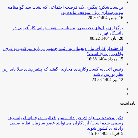
بن‌بست‌شکن؛ پیگیری یک فرصت اجتماعی که پشت سد گواهینامه
موتورسواری زنان متوقف مانده بود
16 بهمن 1404 20:50
برگزاری پنل‌های تخصصی به مناسبت هفته جهانی کارآفرینی در
دانشگاه تهران
28 آبان 1404 08:22
آیا هشدار کارآفرینان دیجیتال به رئیس‌جمهور درباره سرکوب نوآوری،
واقعی و به‌جا است؟
15 مرداد 1404 16:38
‏رئیس اتحادیه کسب‌وکارهای مجازی: گفتند که پلتفرم‌های طلا باید زیر
نظر بورس باشند
12 تیر 1404 23:38
صفحه
صفحه
قبلی
بعدی
یادداشت
دکتر محمدعلی نژادیان خبر داد: مسیر فعالیت حرفه‌ای فریلنسرها
رسمی شده است/ آزادکاران می‌توانند عضو سازمان نظام صنفی
رایانه‌ای کشور شوند
5 خرداد 1405 15:10