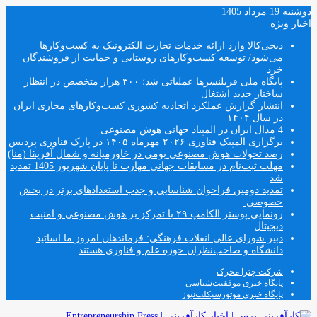
دوشنبه 19 مرداد 1405
اخبار ویژه
دیجی‌کالا وارد ارائه خدمات تجارت الکترونیک به کسب‌وکارها
می‌شود/ توسعه کسب‌وکارهای روستایی و حمایت از فروشندگان
خرد
پایگاه ملی فریلنسرها عملیاتی شد؛ ۳۰۰ هزار متخصص در انتظار
ساختار جدید اشتغال
انتشار گزارش عملکرد اتحادیه کشوری کسب‌وکارهای مجازی ایران
در سال ۱۴۰۴
4 مدال ایران در المپیاد جهانی هوش مصنوعی
برگزاری المپیک فناوری ۲۰۲۶ مهرماه ۱۴۰۵ در پارک فناوری پردیس
رصد تحولات هوش مصنوعی بومی در خاورمیانه و شمال آفریقا (منا)
مهلت ثبت‌نام در مسابقات جهانی مهارت تا پایان شهریور 1405 تمدید
شد
تمدید دومین فراخوان شناسایی و جذب استعدادهای برتر در بخش
خصوصی
رونمایی پوستر الکامپ ۲۹ با تمرکز بر هوش مصنوعی و امنیت
دیجیتال
دبیر شورای عالی انقلاب فرهنگی: فرماندهان امروز ما اساتید
دانشگاه و صاحب‌نظران حوزه علم و فناوری هستند
شرکت چترا محرک
پایگاه خبری موفقیت‌شناسی
پایگاه خبری موتورسیکلت‌نیوز