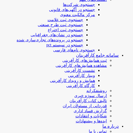
جستجوی شرکت‌ها
جستجو در آگهی‌های قانونی
مرکز مالکیت معنوی
جستجوی ثبت علامت
جستجوی ثبت طرح صنعتی
جستجوی ثبت اختراع
جستجو در نشان‌های جغرافیایی
جستجو در پرونده‌های تجاری‌سازی شده
جستجو در سیستم pct
جستجوی نام‌های فارسی
سامانه جامع کارآفرینان
ثبت همایش‌های کارآفرینی
مشاهده همایش‌های کارآفرینی
نشست کارآفرینی
وبینار کارآفرینی
همایش و رویداد کارآفرینی
کارگاه کارآفرینی
روشنفکرانه
ارسال سوژه‌ خبری
تالیف کتاب کارآفرینان
قدردانی از مسئولان ایران
گزارش فساد اداری
شکایات و انتقادات
ایده‌ها و پیشنهادات
درباره ما
تماس با ما