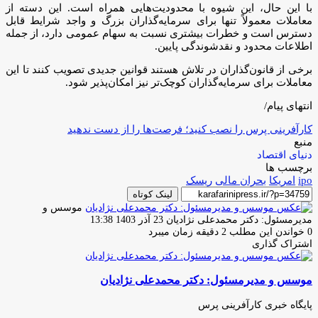
با این حال، این شیوه با محدودیت‌هایی همراه است. این دسته از
معاملات معمولاً تنها برای سرمایه‌گذاران بزرگ و واجد شرایط قابل
دسترس است و خطرات بیشتری نسبت به سهام عمومی دارد، از جمله
اطلاعات محدود و نقدشوندگی پایین.
برخی از قانون‌گذاران در تلاش‌ هستند قوانین جدیدی تصویب کنند تا این
معاملات برای سرمایه‌گذاران کوچک‌تر نیز امکان‌پذیر شود.
انتهای پیام/
کارآفرینی پرس را نصب کنید؛ فرصت‌ها را از دست ندهید
منبع
دنیای اقتصاد
برچسب ها
ipo
امریکا
بحران مالی
ریسک
لینک کوتاه
موسس و
ارسال
مدیرمسئول: دکتر محمدعلی نژادیان
23 آذر 1403 13:38
ایمیل
0
خواندن این مطلب 2 دقیقه زمان میبرد
اشتراک گذاری
چاپ
فیس
توئیتر
واتس
تلگرام
لینکدین
اشتراک
(X)
آپ
بوک
گذاری
موسس و مدیرمسئول: دکتر محمدعلی نژادیان
از
طریق
ایمیل
پایگاه خبری کارآفرینی پرس