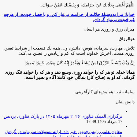
اللَّهُمَّ أَغْنِنِي بِحَلَالِكَ عَنْ حَرَامِكَ، وَ بِفَضْلِكَ عَمَّنْ سِوَاكَ‏.
خدایا! مرا به‌وسیلۀ حلالت از حرامت بی‌نیاز کن، و با فضل خودت، از هرچه
غیرخودت بی‌نیاز گردان.
میزان رزق و روزی هر انسان
هوالرزاق
تلاش، مهارت، سرمايه، هوش، دانش، و… همه يك قسمت از شرايط تعيين
روزى هست. آخرش خداوند است كه كم و زيادش را تعيين مى‌كند:
إِنَّ رَبَّكَ يَبْسُطُ الرِّزْقَ لِمَنْ يَشَاءُ وَيَقْدِرُ إِنَّهُ كَانَ بِعِبَادِهِ خَبِيرًا بَصِيرًا
همانا خدای تو هر که را خواهد روزی وسیع دهد و هر که را خواهد تنگ روزی
گرداند، که او به (صلاح کار) بندگان خود کاملا آگاه و بصیر است.
سامانه ثبت همایش‌های کارآفرینی
دانش‌ بنیان‌
برگزاری المپیک فناوری ۲۰۲۶ مهرماه ۱۴۰۵ در پارک فناوری پردیس
17 مرداد 1405 17:49
معاون علمی رئیس‌جمهور خبر داد: ارائه تسهیلات سرمایه در گردش
تا سقف ۱۰۰ درصد فروش دانش‌بنیان‌ها