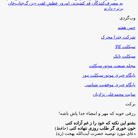
به مصرف‌کنندگان قد کشیدند، امروز عطشِ لقبِ «بزرگ‌جناب‌خان
برتر» دارند
وب‌گردی
حس هفتم
شرکت چترا محرک
سیکلت کالا
سیکلت بانک
مجله صنعت موتورسیکلت
پایگاه خبری موتورسیکلت نیوز
پایگاه خبری موفقیت شناسی
سایت محمدعلی نژادیان
برکت
رزقی خوبه كه مهر و امضاء خدا پاش باشه!
بشنو این نکته که خود را ز غم آزاده کنی
خون خوری گر طلب روزی ننهاده کنی
(حافظ)
دعای مورد توصیه حضرت آیت‌الله بهجت (ره)