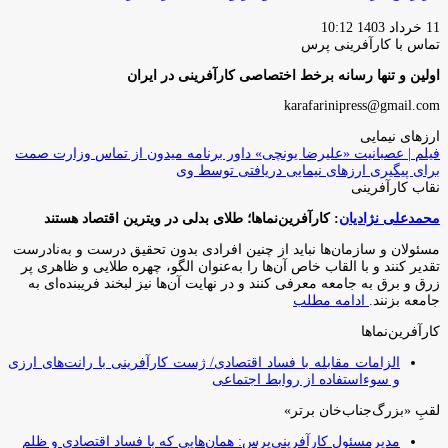
11 خرداد 1403 10:12
تماس با کارآفرینی پرس
اولین و تنها رسانه برخط اختصاصی کارآفرینی در ایران
karafarinipress@gmail.com
ارزهای نیمایی
فیلم | عصبانیت «علیرضا یونچی» داور برنامه میدون از تماس وزارت صمت
برای پیگیری ارزهای نیمایی دریافتی توسط وی
نقاب کارآفرینی
محمدعلی نژادیان
: کارآفرین‌نماها؛ طلای بدلی در ویترین اقتصاد هستند
مسئولان و سازمان‌ها نباید از چنین افرادی بدون تحقیق درست و به‌نادرست
تقدیر کنند و با القاب خاص آ‌ن‌ها را به‌عنوان الگو، چهره طلایی و ظاهری پر
زرق و برق به جامعه معرفی کنند و در نهایت آن‌ها نیز لبخند فریبنده‌ای به
جامعه بزنند.
ادامه مطلب
کارآفرین‌نماها
الزامات مقابله با فساد اقتصادی/ ژست کارآفرینی با رانت‌های ارزی
و سوءاستفاده از روابط اجتماعی
لقبِ «بزرگ‌جناب‌خان برتر»
مدیرمسئول کارآفرینی‌پرس: همان‌هایی که با فساد اقتصادی و ظلم