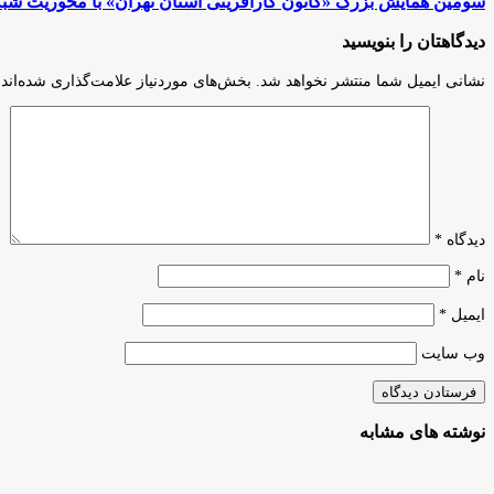
سومین همایش بزرگ «کانون کارآفرینی استان تهران» با محوریت شبک
جذب
همایش
سرمایه
بزرگ
دیدگاهتان را بنویسید
در
«کانون
دانشگاه
کارآفرینی
نشانی ایمیل شما منتشر نخواهد شد.
بخش‌های موردنیاز علامت‌گذاری شده‌اند
امیرکبیر
استان
تهران»
با
محوریت
شبکه‌سازی
برگزار
شد
دیدگاه
*
نام
*
ایمیل
*
وب‌ سایت
نوشته های مشابه