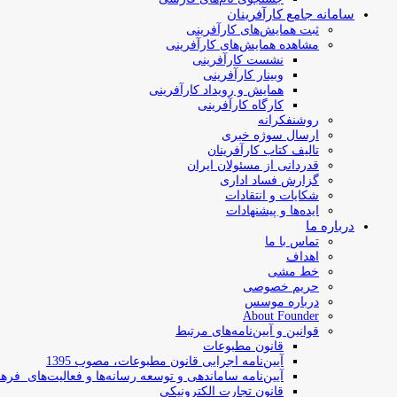
سامانه جامع کارآفرینان
ثبت همایش‌های کارآفرینی
مشاهده همایش‌های کارآفرینی
نشست کارآفرینی
وبینار کارآفرینی
همایش و رویداد کارآفرینی
کارگاه کارآفرینی
روشنفکرانه
ارسال سوژه‌ خبری
تالیف کتاب کارآفرینان
قدردانی از مسئولان ایران
گزارش فساد اداری
شکایات و انتقادات
ایده‌ها و پیشنهادات
درباره ما
تماس با ما
اهداف
خط مشی
حریم خصوصی
درباره موسس
About Founder
قوانین و آیین‌نامه‌های مرتبط
‌قانون مطبوعات
آیین‌نامه اجرایی قانون مطبوعات، مصوب 1395
آیین‌نامه سامان­دهی و توسعه رسانه­‌ها و فعالیت‌­های فره
قانون تجارت الکترونیکی