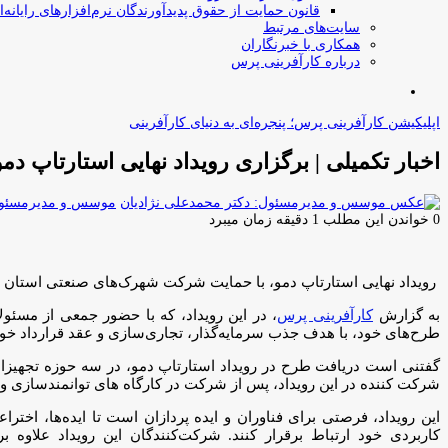
قانون حمایت از حقوق پدیدآورندگان نرم‌افزارهای رایانه‌ا
سایت‌های مرتبط
همکاری با خبرنگاران
درباره کارآفرینی پرس
جستجو
برای
اپلیکیشن کارآفرینی پرس؛ پنجره‌ای به دنیای کارآفرینی
اخبار تکمیلی | برگزاری رویداد نهایی استارتاپ
موسس و مدیرمسئول:
0
خواندن این مطلب 1 دقیقه زمان میبرد
رویداد نهایی استارتاپ دمو، با حمایت شرکت شهرک‌های صنعتی استان تهران و همکاری دانشگاه صنعتی امیرکبیر، روز شن
به گزارش
کارآفرینی پرس
، در این رویداد، که با حضور جمعی از مسئولان
طرح‌های خود، با هدف جذب سرمایه‌گذار، تجاری‌سازی و عقد قرارداد خوا
شرکت کننده در این رویداد، پس از شرکت در کارگاه های توانمندسازی و منتورینگ، در مرحله نیمه
این رویداد، فرصتی برای فناوران و ایده پردازان است تا ایده‌ها، اخترا
کاربردی خود ارتباط برقرار کنند. شرکت‌کنندگان این رویداد علاو