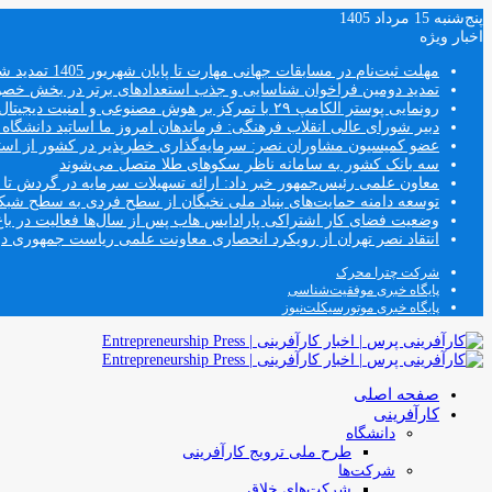
پنج‌شنبه 15 مرداد 1405
اخبار ویژه
مهلت ثبت‌نام در مسابقات جهانی مهارت تا پایان شهریور 1405 تمدید شد
تمدید دومین فراخوان شناسایی و جذب استعدادهای برتر در بخش خ
رونمایی پوستر الکامپ ۲۹ با تمرکز بر هوش مصنوعی و امنیت دیجیتال
دبیر شورای عالی انقلاب فرهنگی: فرماندهان امروز ما اساتید دانشگا
عضو کمیسیون مشاوران نصر: سرمایه‌گذاری خطرپذیر در کشور از استار
سه بانک کشور به سامانه ناظر سکوهای طلا متصل می‌شوند
معاون علمی رئیس‌جمهور خبر داد: ارائه تسهیلات سرمایه در گردش تا سقف ۱۰۰ درصد فروش دانش‌
توسعه دامنه حمایت‌های بنیاد ملی نخبگان از سطح فردی به سطح شب
وضعیت فضای کار اشتراکی پارادایس هاب پس از سال‌ها فعالیت در باغ
انتقاد نصر تهران از رویکرد انحصاری معاونت علمی ریاست جمهوری
شرکت چترا محرک
پایگاه خبری موفقیت‌شناسی
پایگاه خبری موتورسیکلت‌نیوز
صفحه اصلی
کارآفرینی
دانشگاه
طرح ملی ترویج کارآفرینی
شرکت‌ها
شرکت‌های خلاق