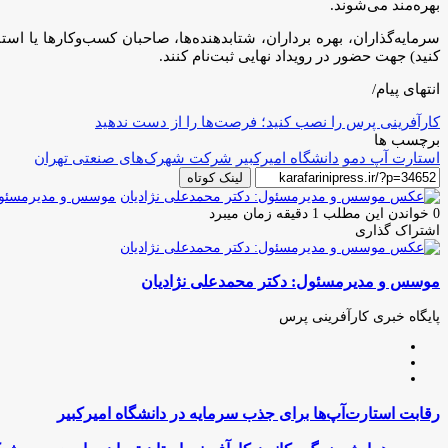
بهره‌مند می‌شوند.
سرمایه‌گذاران، بهره برداران، شتابدهنده‌ها، صاحبان کسب‌و‌کارها یا استا
کنید) جهت حضور در رویداد نهایی ثبت‌نام کنند.
انتهای پیام/
کارآفرینی پرس را نصب کنید؛ فرصت‌ها را از دست ندهید
برچسب ها
استارت آپ دمو
دانشگاه امیرکبیر
شرکت شهرک‌های صنعتی تهران
لینک کوتاه
موسس و مدیرمسئول:
0
خواندن این مطلب 1 دقیقه زمان میبرد
اشتراک گذاری
چاپ
فیس
توئیتر
واتس
تلگرام
لینکدین
اشتراک
(X)
آپ
بوک
گذاری
موسس و مدیرمسئول: دکتر محمدعلی نژادیان
از
طریق
ایمیل
پایگاه خبری کارآفرینی پرس
وبسایت
لینکدین
اینستاگرام
رقابت
رقابت استارت‌آپ‌ها برای جذب سرمایه در دانشگاه امیرکبیر
استارت‌آپ‌ها
برای
سومین