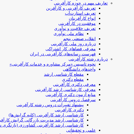
تعاریف مهم در حوزه کارآفرینی
تعریف کارآفرینی و کارآفرین
تعریف استارت‌آپ
انواع کارآفرینان
موفقیت در کارآفرینی
تعریف خلاقیت و نوآوری
نظام ملی نوآوری
انقلاب صنعتی پنجم
درباره روز ملی کارآفرینی
معرفی فضاهای کار اشتراکی
فهرست رسانه‌های کارآفرینی در ایران
درباره رشته کارآفرینی
نحوه تاسیس «مرکز مشاوره و خدمات کارآفرینی»
واحدهای دانشگاهی
مقطع کارشناسی ارشد
مقطع دکتری
معرفی دکتری کارآفرینی
معرفی کارشناسی ارشد کارآفرینی
منابع آزمون دکتری کارآفرینی
سرفصل دروس کارآفرینی
پیشنهاد تغییرات دروس رشته کارآفرینی
دکتری کارآفرینی
کارشناسی ارشد کارآفرینی (کلیه گرایش‌ها)
کارشناسی ارشد مدیریت بازرگانی گرایش کارآفر
کارشناسی ارشد کارآفرینی کشاورزی (بازنگری ش
علمی و تحقیقاتی