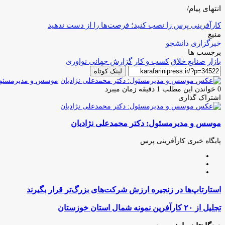
انتهای پیام/
کارآفرینی پرس را نصب کنید؛ فرصت‌ها را از دست ندهید
منبع
خبرگزاری دانشجو
برچسب ها
بازار
صنایع خلاق
کسب و کار
گزارش جهانی نواوری
لینک کوتاه
موسس و مدیرمسئول:
0
خواندن این مطلب 1 دقیقه زمان میبرد
اشتراک گذاری
چاپ
فیس
توئیتر
واتس
تلگرام
لینکدین
اشتراک
(X)
آپ
بوک
گذاری
موسس و مدیرمسئول: دکتر محمدعلی نژادیان
از
طریق
ایمیل
پایگاه خبری کارآفرینی پرس
وبسایت
لینکدین
اینستاگرام
استارتاپ‌ها
استارتاپ‌ها در زنجیره ارزش شرکت‌های بزرگ‌تر قرار بگیرند
در
زنجیره
تجلیل
تجلیل از ۲۰ کارآفرین نمونه شمال استان خوزستان
ارزش
از
شرکت‌های
۲۰