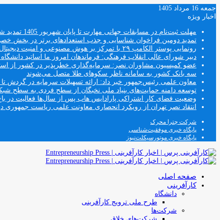
جمعه 16 مرداد 1405
اخبار ویژه
مهلت ثبت‌نام در مسابقات جهانی مهارت تا پایان شهریور 1405 تمدید شد
تمدید دومین فراخوان شناسایی و جذب استعدادهای برتر در بخش خ
رونمایی پوستر الکامپ ۲۹ با تمرکز بر هوش مصنوعی و امنیت دیجیتال
دبیر شورای عالی انقلاب فرهنگی: فرماندهان امروز ما اساتید دانشگا
عضو کمیسیون مشاوران نصر: سرمایه‌گذاری خطرپذیر در کشور از استار
سه بانک کشور به سامانه ناظر سکوهای طلا متصل می‌شوند
معاون علمی رئیس‌جمهور خبر داد: ارائه تسهیلات سرمایه در گردش تا سقف ۱۰۰ درصد فروش دانش‌
توسعه دامنه حمایت‌های بنیاد ملی نخبگان از سطح فردی به سطح شب
وضعیت فضای کار اشتراکی پارادایس هاب پس از سال‌ها فعالیت در باغ
انتقاد نصر تهران از رویکرد انحصاری معاونت علمی ریاست جمهوری
شرکت چترا محرک
پایگاه خبری موفقیت‌شناسی
پایگاه خبری موتورسیکلت‌نیوز
صفحه اصلی
کارآفرینی
دانشگاه
طرح ملی ترویج کارآفرینی
شرکت‌ها
شرکت‌های خلاق