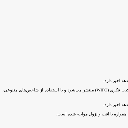
، گزارش جهانی نوآوری یا GII گزارشی معتبر در زمینهٔ نوآوری کشورها است که هر سال از طرف سازمان جهانی مالکیت فکری (WIPO) منتشر می‌شود و با استفاده از شاخص‌های متنوعی،