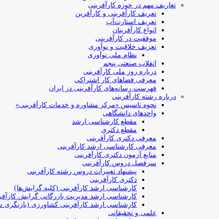
تعاریف مهم در حوزه کارآفرینی
تعریف کارآفرینی و کارآفرین
تعریف استارت‌آپ
انواع کارآفرینان
موفقیت در کارآفرینی
تعریف خلاقیت و نوآوری
نظام ملی نوآوری
انقلاب صنعتی پنجم
درباره روز ملی کارآفرینی
معرفی فضاهای کار اشتراکی
فهرست رسانه‌های کارآفرینی در ایران
درباره رشته کارآفرینی
نحوه تاسیس «مرکز مشاوره و خدمات کارآفرینی»
واحدهای دانشگاهی
مقطع کارشناسی ارشد
مقطع دکتری
معرفی دکتری کارآفرینی
معرفی کارشناسی ارشد کارآفرینی
منابع آزمون دکتری کارآفرینی
سرفصل دروس کارآفرینی
پیشنهاد تغییرات دروس رشته کارآفرینی
دکتری کارآفرینی
کارشناسی ارشد کارآفرینی (کلیه گرایش‌ها)
کارشناسی ارشد مدیریت بازرگانی گرایش کارآفر
کارشناسی ارشد کارآفرینی کشاورزی (بازنگری ش
علمی و تحقیقاتی