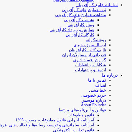
سامانه جامع کارآفرینان
ثبت همایش‌های کارآفرینی
مشاهده همایش‌های کارآفرینی
نشست کارآفرینی
وبینار کارآفرینی
همایش و رویداد کارآفرینی
کارگاه کارآفرینی
روشنفکرانه
ارسال سوژه‌ خبری
تالیف کتاب کارآفرینان
قدردانی از مسئولان ایران
گزارش فساد اداری
شکایات و انتقادات
ایده‌ها و پیشنهادات
درباره ما
تماس با ما
اهداف
خط مشی
حریم خصوصی
درباره موسس
About Founder
قوانین و آیین‌نامه‌های مرتبط
‌قانون مطبوعات
آیین‌نامه اجرایی قانون مطبوعات، مصوب 1395
آیین‌نامه سامان­دهی و توسعه رسانه­‌ها و فعالیت‌­های فره
قانون تجارت الکترونیکی