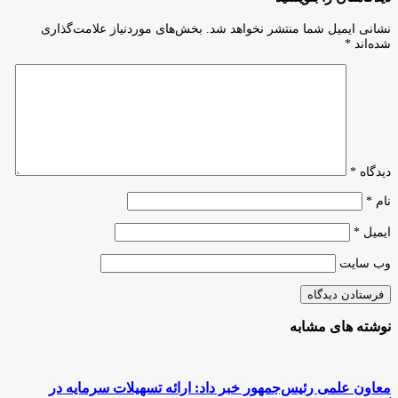
به
کارآفرینی
صدا
سلامت»
نشانی ایمیل شما منتشر نخواهد شد.
بخش‌های موردنیاز علامت‌گذاری
درآمده
با
شده‌اند
*
است
هدف
ایجاد
ارتباط
میان
صنعت
و
دانشگاه
دیدگاه
*
نام
*
ایمیل
*
وب‌ سایت
نوشته های مشابه
معاون علمی رئیس‌جمهور خبر داد: ارائه تسهیلات سرمایه در