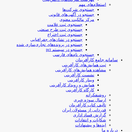
استعلام‌های مهم
جستجوی شرکت‌ها
جستجو در آگهی‌های قانونی
مرکز مالکیت معنوی
جستجوی ثبت علامت
جستجوی ثبت طرح صنعتی
جستجوی ثبت اختراع
جستجو در نشان‌های جغرافیایی
جستجو در پرونده‌های تجاری‌سازی شده
جستجو در سیستم pct
جستجوی نام‌های فارسی
سامانه جامع کارآفرینان
ثبت همایش‌های کارآفرینی
مشاهده همایش‌های کارآفرینی
نشست کارآفرینی
وبینار کارآفرینی
همایش و رویداد کارآفرینی
کارگاه کارآفرینی
روشنفکرانه
ارسال سوژه‌ خبری
تالیف کتاب کارآفرینان
قدردانی از مسئولان ایران
گزارش فساد اداری
شکایات و انتقادات
ایده‌ها و پیشنهادات
درباره ما