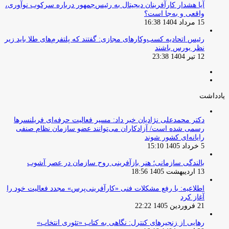
آیا هشدار کارآفرینان دیجیتال به رئیس‌جمهور درباره سرکوب نوآوری،
واقعی و به‌جا است؟
15 مرداد 1404 16:38
‏رئیس اتحادیه کسب‌وکارهای مجازی: گفتند که پلتفرم‌های طلا باید زیر
نظر بورس باشند
12 تیر 1404 23:38
صفحه
صفحه
قبلی
بعدی
یادداشت
دکتر محمدعلی نژادیان خبر داد: مسیر فعالیت حرفه‌ای فریلنسرها
رسمی شده است/ آزادکاران می‌توانند عضو سازمان نظام صنفی
رایانه‌ای کشور شوند
5 خرداد 1405 15:10
بالندگی سازمانی؛ هنر بازآفرینی روح سازمان در عصر آشوب
13 اردیبهشت 1405 18:56
اطلاعیه: با رفع مشکلات فنی «کارآفرینی‌پرس» مجدد فعالیت خود را
آغاز کرد
21 فروردین 1405 22:22
رهایی از زنجیرهای کنترل: نگاهی به کتاب «تئوری انتخاب»