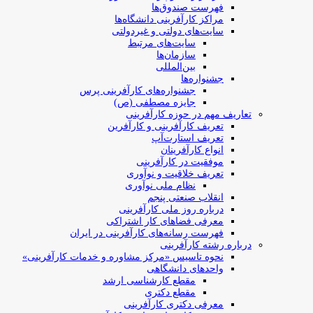
فهرست صندوق‌ها
مراکز کارآفرینی دانشگاه‌ها
سایت‌های دولتی و غیردولتی
سایت‌های مرتبط
سازمان‌ها
بین‌المللی
جشنواره‌ها
جشنواره‌های کارآفرینی‌ پرس
جایزه مصطفی (ص)
تعاریف مهم در حوزه کارآفرینی
تعریف کارآفرینی و کارآفرین
تعریف استارت‌آپ
انواع کارآفرینان
موفقیت در کارآفرینی
تعریف خلاقیت و نوآوری
نظام ملی نوآوری
انقلاب صنعتی پنجم
درباره روز ملی کارآفرینی
معرفی فضاهای کار اشتراکی
فهرست رسانه‌های کارآفرینی در ایران
درباره رشته کارآفرینی
نحوه تاسیس «مرکز مشاوره و خدمات کارآفرینی»
واحدهای دانشگاهی
مقطع کارشناسی ارشد
مقطع دکتری
معرفی دکتری کارآفرینی