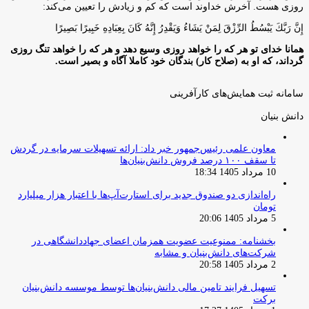
روزى هست. آخرش خداوند است كه كم و زيادش را تعيين مى‌كند:
إِنَّ رَبَّكَ يَبْسُطُ الرِّزْقَ لِمَنْ يَشَاءُ وَيَقْدِرُ إِنَّهُ كَانَ بِعِبَادِهِ خَبِيرًا بَصِيرًا
همانا خدای تو هر که را خواهد روزی وسیع دهد و هر که را خواهد تنگ روزی
گرداند، که او به (صلاح کار) بندگان خود کاملا آگاه و بصیر است.
سامانه ثبت همایش‌های کارآفرینی
دانش‌ بنیان‌
معاون علمی رئیس‌جمهور خبر داد: ارائه تسهیلات سرمایه در گردش
تا سقف ۱۰۰ درصد فروش دانش‌بنیان‌ها
10 مرداد 1405 18:34
راه‌اندازی دو صندوق جدید برای استارت‌آپ‌ها با اعتبار هزار میلیارد
تومان
5 مرداد 1405 20:06
بخشنامه: ممنوعیت عضویت همزمان اعضای جهاددانشگاهی در
شرکت‌های دانش‌بنیان و مشابه
2 مرداد 1405 20:58
تسهیل فرایند تامین مالی دانش‌بنیان‌ها توسط موسسه دانش‌بنیان
برکت