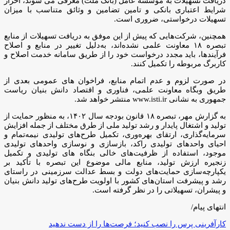
دریافت تسهیلات به موسسه عامل (بانک ملت) معرفی می ‎شوند، احراز
شرایط اعتباری بانکی و تامین تضامین و وثائق متناسب با میزان
تسهیلات درخواستی، ضروری است.
همچنین، شرکت‌هایی که پیش از این موفق به دریافت تسهیلات از منابع
تبصره ۱۸ معاونت علمی نشده‌اند، به‌دلیل تغییر در منابع و اصلاح
فرآیندها، باید مجدد درخواست خود را از طریق سامانه خدمت اصلاح و
کاربرگ مربوطه را تکمیل کنند.
در صورت لزوم و عدم اتمام منابع، فراخوان‎ های عمومی بعدی از
طریق وبگاه معاونت علمی، فناوری و اقتصاد دانش ‏بنیان ریاست
به گزارش مهر، تبصره ۱۸ قانون بودجه سال ۱۴۰۲، به منظور حمایت از
تولید و اشتغال پایدار و رشد تولید ملی از طرق مختلف از جمله افزایش
سرمایه‌گذاری، ارتقای بهره‌وری، تکمیل طرح‌های تولیدی نیمه‌تمام و
احیای واحدهای تولیدی راکد، بازسازی و نوسازی واحدهای تولیدی
موجود، استفاده از ظرفیت‌های خالی بنگاه های تولیدی و تکمیل
زنجیره ارزش تولید، منابع مالی موضوع این تبصره با تأکید بر
یکپارچه‌سازی حمایت‌های دولت و بسط عدالت سرزمینی در راستای
رشد و پیشرفت استان‌های کشور با اولویت طرح‌های تولید دانش بنیان
و پیشران، تسهیلاتی را در نظر گرفته است.
انتهای پیام/
کارآفرینی پرس را نصب کنید؛ فرصت‌ها را از دست ندهید