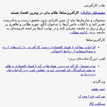
نقاب کارآفرینی
محمدعلی نژادیان
: کارآفرین‌نماها؛ طلای بدلی در ویترین اقتصاد هستند
مسئولان و سازمان‌ها نباید از چنین افرادی بدون تحقیق درست و به‌نادرست
تقدیر کنند و با القاب خاص آ‌ن‌ها را به‌عنوان الگو، چهره طلایی و ظاهری پر
زرق و برق به جامعه معرفی کنند و در نهایت آن‌ها نیز لبخند فریبنده‌ای به
جامعه بزنند.
ادامه مطلب
کارآفرین‌نماها
الزامات مقابله با فساد اقتصادی/ ژست کارآفرینی با رانت‌های ارزی
و سوءاستفاده از روابط اجتماعی
لقبِ «بزرگ‌جناب‌خان برتر»
مدیرمسئول کارآفرینی‌پرس: همان‌هایی که با فساد اقتصادی و ظلم
به مصرف‌کنندگان قد کشیدند، امروز عطشِ لقبِ «بزرگ‌جناب‌خان
برتر» دارند
وب‌گردی
حس هفتم
شرکت چترا محرک
سیکلت کالا