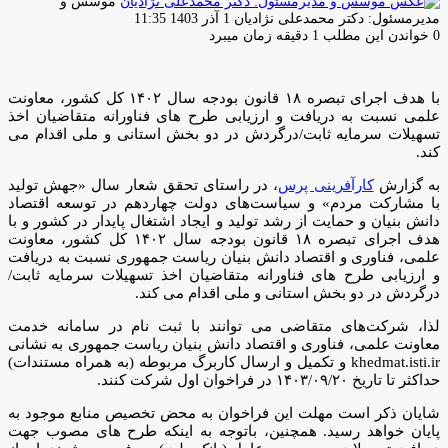
موسس و
ارسال
مدیرمسئول: دکتر محمدعلی نژادیان
1 آذر 1403 11:35
ایمیل
0
خواندن این مطلب 1 دقیقه زمان میبرد
با هدف اجرای ‌تبصره ۱۸ قانون بودجه سال ۱۴۰۲ کل کشور، معاونت
علمی نسبت به دریافت و ارزیابی طرح‎ های فناورانه متقاضیان اخذ
تسهیلات سرمایه ثابت/درگردش در دو بخش استانی و ملی اقدام می
کند.
به گزارش
کارآفرینی پرس
، در راستای تحقق شعار سال «جهش تولید
با مشارکت مردم» و سیاست‌های دولت چهاردهم در توسعه اقتصاد
دانش ‎بنیان و حمایت از رشد تولید و ایجاد اشتغال پایدار در کشور و با
هدف اجرای ‌تبصره ۱۸ قانون بودجه سال ۱۴۰۲ کل کشور، معاونت
علمی، فناوری و اقتصاد دانش‎ بنیان ریاست جمهوری نسبت به دریافت
و ارزیابی طرح‎ های فناورانه متقاضیان اخذ تسهیلات سرمایه ثابت/
درگردش در دو بخش استانی و ملی اقدام می کند.
لذا، شرکت‎‌های متقاضی می‏ توانند با ثبت‎ نام در سامانه خدمت
معاونت علمی، فناوری و اقتصاد دانش ‏بنیان ریاست‏ جمهوری به نشانی
khedmat.isti.ir و تکمیل و ارسال کاربرگ مربوطه (به همراه مستندات)
حداکثر تا تاریخ ۱۴۰۳/۰۹/۲۰ در فراخوان اول شرکت کنند.
شایان ذکر است مهلت این فراخوان به محض تخصیص منابع موجود به
پایان خواهد رسید. همچنین، باتوجه‌ به اینکه طرح ‎های مصوب جهت