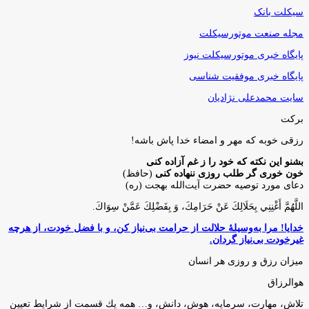
سیکلت بانک
مجله صنعت موتورسیکلت
پایگاه خبری موتورسیکلت نیوز
پایگاه خبری موفقیت شناسی
سایت محمدعلی نژادیان
برکت
رزقی خوبه كه مهر و امضاء خدا پاش باشه!
بشنو این نکته که خود را ز غم آزاده کنی
خون خوری گر طلب روزی ننهاده کنی
(حافظ)
دعای مورد توصیه حضرت آیت‌الله بهجت (ره)
اللَّهُمَّ أَغْنِنِي بِحَلَالِكَ عَنْ حَرَامِكَ، وَ بِفَضْلِكَ عَمَّنْ سِوَاكَ‏.
خدایا! مرا به‌وسیلۀ حلالت از حرامت بی‌نیاز کن، و با فضل خودت، از هرچه
غیرخودت بی‌نیاز گردان.
میزان رزق و روزی هر انسان
هوالرزاق
تلاش، مهارت، سرمايه، هوش، دانش، و… همه يك قسمت از شرايط تعيين