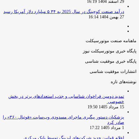
29 اسفند 1404 16:19
درآمد صنعت کوچینگ در سال 2025 به ۵.۳۴ میلیارد دلار آمریکا رسید
27 بهمن 1404 16:14
صفحه
صفحه
قبلی
بعدی
ماهنامه صنعت موتورسیکلت
پایگاه خبری موتورسیکلت نیوز
پایگاه خبری موفقیت شناسی
انتشارات موفقیت شناسی
نوشته‌های تازه
تمدید دومین فراخوان شناسایی و جذب استعدادهای برتر در بخش
خصوصی
15 مرداد 1405 19:50
پزشکیان دستور پیگیری ماجرای مسدودی وب‌سایت «فوتبال ۳۶۰» را
صادر کرد
1 مرداد 1405 17:22
اعلام قوانین جدید شرکت‌های لیزینگ توسط بانک مرکزی