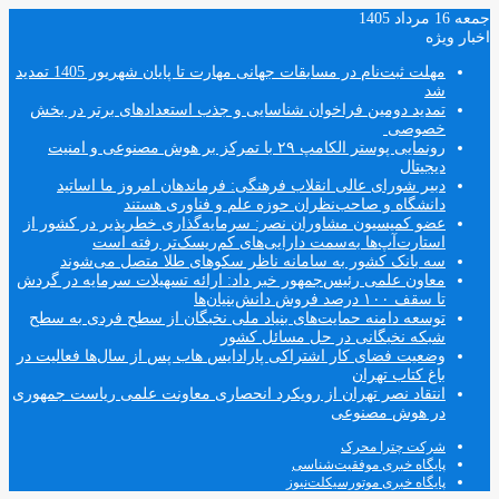
جمعه 16 مرداد 1405
اخبار ویژه
مهلت ثبت‌نام در مسابقات جهانی مهارت تا پایان شهریور 1405 تمدید
شد
تمدید دومین فراخوان شناسایی و جذب استعدادهای برتر در بخش
خصوصی
رونمایی پوستر الکامپ ۲۹ با تمرکز بر هوش مصنوعی و امنیت
دیجیتال
دبیر شورای عالی انقلاب فرهنگی: فرماندهان امروز ما اساتید
دانشگاه و صاحب‌نظران حوزه علم و فناوری هستند
عضو کمیسیون مشاوران نصر: سرمایه‌گذاری خطرپذیر در کشور از
استارت‌آپ‌ها به‌سمت دارایی‌های کم‌ریسک‌تر رفته است
سه بانک کشور به سامانه ناظر سکوهای طلا متصل می‌شوند
معاون علمی رئیس‌جمهور خبر داد: ارائه تسهیلات سرمایه در گردش
تا سقف ۱۰۰ درصد فروش دانش‌بنیان‌ها
توسعه دامنه حمایت‌های بنیاد ملی نخبگان از سطح فردی به سطح
شبکه نخبگانی در حل مسائل کشور
وضعیت فضای کار اشتراکی پارادایس هاب پس از سال‌ها فعالیت در
باغ کتاب تهران
انتقاد نصر تهران از رویکرد انحصاری معاونت علمی ریاست جمهوری
در هوش مصنوعی
شرکت چترا محرک
پایگاه خبری موفقیت‌شناسی
پایگاه خبری موتورسیکلت‌نیوز