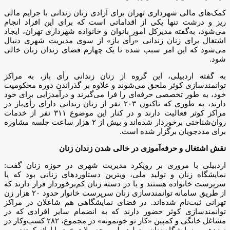
کمک‌های مالی شهرداری تهران برای آزادی زنان زندانی با جرایم مالی
ریز و درشت تنها یکی از اقداماتی است که برای این افراد انجام
می‌شود، به‌گفته مدیرکل امور بانوان و خانواده شهرداری تهران، ایجاد
اشتغال برای زنان زندانی «رأی‌ باز» از سوی مدیریت شهری دنبال
می‌شود که این امر سبب شده تا یک چهارم فضای زندان‌ زنان خالی
شود.
به گفته اردبیلی، این گروه از زنان زندانی رأی باز، به مراکز
توانمندسازی کوثر ملحق می‌شوند و علاوه بر گذراندن دوره محکومیت
خود، به طور تخصصی حرفه‌ای را فرا می‌گیرند و درآمدزایی برای خود
دارند، به طوری که تاکنون ۲۰۳ نفر از زنان زندانی دارای رأی‌باز در
مراکز کوثر فعالیت دارند و در کنار این موضوع ۳۱۱ نفر از خدمات
روان‌شناختی برخوردار شده‌اند و بیش از ۲ هزار ساعت جلسه مشاوره
برای مددجویان برگزار شده است.
نقش اشتغال و حرفه‌آموزی در خالی شدن زندان زنان
اردبیلی با مروری بر رویکرد مدیریت شهری در حوزه زنان گفت:
نمایشگاه زنان و تولید ملی، ویترین دستاوردهای زنانی بود که یا
سرپرست خانواده هستند و یا در دسته زنان کم‌برخوردار قرار دارند که
از طریق سامانه توانمندسازی زنان سرپرست خانوار حدود ۲۰ هزار زن
تهرانی ثبت‌نام شده‌اند. در فضای نمایشگاهی هم شاغلان در مراکز
توانمندسازی کوثر حضور دارند که به انضمام سایر افرادی که در
مشاغل خانگی و کمپین «کار تو خونمونه» در مجموع، ۲۸۲ کسب‌وکار در
نوزدهمین نمایشگاه زنان و تولید ملی محصولات خود را ارائه کردند.