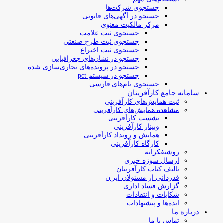
جستجوی شرکت‌ها
جستجو در آگهی‌های قانونی
مرکز مالکیت معنوی
جستجوی ثبت علامت
جستجوی ثبت طرح صنعتی
جستجوی ثبت اختراع
جستجو در نشان‌های جغرافیایی
جستجو در پرونده‌های تجاری‌سازی شده
جستجو در سیستم pct
جستجوی نام‌های فارسی
سامانه جامع کارآفرینان
ثبت همایش‌های کارآفرینی
مشاهده همایش‌های کارآفرینی
نشست کارآفرینی
وبینار کارآفرینی
همایش و رویداد کارآفرینی
کارگاه کارآفرینی
روشنفکرانه
ارسال سوژه‌ خبری
تالیف کتاب کارآفرینان
قدردانی از مسئولان ایران
گزارش فساد اداری
شکایات و انتقادات
ایده‌ها و پیشنهادات
درباره ما
تماس با ما