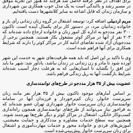
برای اهداف‌ در نظر گرفته حاصل شد هرچند که هنوز این تجربه موفق
در مسیر رشد و بالندگی است به یک مدل خوب همکاری بین شهرداری
و سازمان زندان که قابل اشاعه به سایر کلانشهرها دست یافته‌ایم.
مریم اردبیلی
اضافه کرد: توسعه اشتغال در گروه زنان زندانی رأی باز و
خانواده زندانیان مرد، در دستور کار برای یکسال آینده است. تاکنون
۳۰۰ نفر مددجو به اداره کل امور زنان و خانواده ارجاع داده شده‌اند که
۲۰۳ نفر از آنها در مراکز کوثر مشغول بکار هستند. همچنین برخی از
مددجویان آزاد شده تقاضای ادامه کار در مراکز کوثر را دارند که شرایط
همکاری برای آنها فراهم شده است.
وی با تاکید بر این اصل که باید همه ظرفیت‌های شهر به خدمت این شهر
آورده شود تا مادر و زن زندانی در زندان نباشد، یادآور شد: شهر ما باید
این افق را بگشاید تا انسان‌هایی که به هرعلت دچار آسیب شده‌اند
شرایط بازگشت آنها به ریل زندگی فراهم باشد.
عضویت بیش از ۳۵ هزار مددجو در طرح‌های توانمندسازی
بر اساس آمارهای موجود تاکنون بیش از ۳۵ هزار نفر مانند زنان
سرپرست خانوار، زنان کم‌برخوردار و فرزندان آنها در سامانه
توانمندسازی زنان سرپرست خانوار شهرداری تهران عضو شده‌اند که
به فراخور نیاز می‌توانند از طرح‌های توانمندسازی همچون راه‌اندازی
کسب‌وکار خانگی، اشتغال در مراکز کوثر و دیگر طرح‌ها بهره‌مند شوند.
همچنین سه سطح خدمات مشاوره و مددکاری و حمایت معیشتی،
آموزش‌های فردی و خانواده محور و خدمات مهارت‌آموزی و اشتغال
برای زنان سرپرست خانوار پیش‌بینی‌شده است.