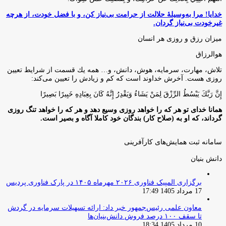
خدایا! مرا به‌وسیلۀ حلالت از حرامت بی‌نیاز کن، و با فضل خودت، از هرچه
غیرخودت بی‌نیاز گردان.
میزان رزق و روزی هر انسان
هوالرزاق
تلاش، مهارت، سرمايه، هوش، دانش، و… همه يك قسمت از شرايط تعيين
روزى هست. آخرش خداوند است كه كم و زيادش را تعيين مى‌كند:
إِنَّ رَبَّكَ يَبْسُطُ الرِّزْقَ لِمَنْ يَشَاءُ وَيَقْدِرُ إِنَّهُ كَانَ بِعِبَادِهِ خَبِيرًا بَصِيرًا
همانا خدای تو هر که را خواهد روزی وسیع دهد و هر که را خواهد تنگ روزی
گرداند، که او به (صلاح کار) بندگان خود کاملا آگاه و بصیر است.
سامانه ثبت همایش‌های کارآفرینی
دانش‌ بنیان‌
برگزاری المپیک فناوری ۲۰۲۶ مهرماه ۱۴۰۵ در پارک فناوری پردیس
17 مرداد 1405 17:49
معاون علمی رئیس‌جمهور خبر داد: ارائه تسهیلات سرمایه در گردش
تا سقف ۱۰۰ درصد فروش دانش‌بنیان‌ها
10 مرداد 1405 18:34