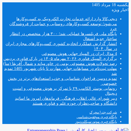
یکشنبه 18 مرداد 1405
اخبار ویژه
دیجی‌کالا وارد ارائه خدمات تجارت الکترونیک به کسب‌وکارها
می‌شود/ توسعه کسب‌وکارهای روستایی و حمایت از فروشندگان
خرد
پایگاه ملی فریلنسرها عملیاتی شد؛ ۳۰۰ هزار متخصص در انتظار
ساختار جدید اشتغال
انتشار گزارش عملکرد اتحادیه کشوری کسب‌وکارهای مجازی ایران
در سال ۱۴۰۴
4 مدال ایران در المپیاد جهانی هوش مصنوعی
برگزاری المپیک فناوری ۲۰۲۶ مهرماه ۱۴۰۵ در پارک فناوری پردیس
رصد تحولات هوش مصنوعی بومی در خاورمیانه و شمال آفریقا (منا)
مهلت ثبت‌نام در مسابقات جهانی مهارت تا پایان شهریور 1405 تمدید
شد
تمدید دومین فراخوان شناسایی و جذب استعدادهای برتر در بخش
خصوصی
رونمایی پوستر الکامپ ۲۹ با تمرکز بر هوش مصنوعی و امنیت
دیجیتال
دبیر شورای عالی انقلاب فرهنگی: فرماندهان امروز ما اساتید
دانشگاه و صاحب‌نظران حوزه علم و فناوری هستند
شرکت چترا محرک
پایگاه خبری موفقیت‌شناسی
پایگاه خبری موتورسیکلت‌نیوز