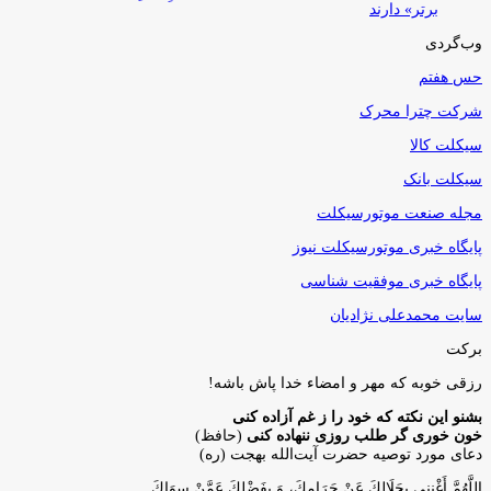
برتر» دارند
وب‌گردی
حس هفتم
شرکت چترا محرک
سیکلت کالا
سیکلت بانک
مجله صنعت موتورسیکلت
پایگاه خبری موتورسیکلت نیوز
پایگاه خبری موفقیت شناسی
سایت محمدعلی نژادیان
برکت
رزقی خوبه كه مهر و امضاء خدا پاش باشه!
بشنو این نکته که خود را ز غم آزاده کنی
خون خوری گر طلب روزی ننهاده کنی
(حافظ)
دعای مورد توصیه حضرت آیت‌الله بهجت (ره)
اللَّهُمَّ أَغْنِنِي بِحَلَالِكَ عَنْ حَرَامِكَ، وَ بِفَضْلِكَ عَمَّنْ سِوَاكَ‏.