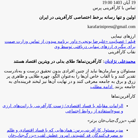
19 آبان 1403 19:00
تماس با کارآفرینی پرس
اولین و تنها رسانه برخط اختصاصی کارآفرینی در ایران
karafarinipress@gmail.com
ارزهای نیمایی
فیلم | عصبانیت «علیرضا یونچی» داور برنامه میدون از تماس وزارت صمت
برای پیگیری ارزهای نیمایی دریافتی توسط وی
نقاب کارآفرینی
محمدعلی نژادیان
: کارآفرین‌نماها؛ طلای بدلی در ویترین اقتصاد هستند
مسئولان و سازمان‌ها نباید از چنین افرادی بدون تحقیق درست و به‌نادرست
تقدیر کنند و با القاب خاص آ‌ن‌ها را به‌عنوان الگو، چهره طلایی و ظاهری پر
زرق و برق به جامعه معرفی کنند و در نهایت آن‌ها نیز لبخند فریبنده‌ای به
جامعه بزنند.
ادامه مطلب
کارآفرین‌نماها
الزامات مقابله با فساد اقتصادی/ ژست کارآفرینی با رانت‌های ارزی
و سوءاستفاده از روابط اجتماعی
لقبِ «بزرگ‌جناب‌خان برتر»
مدیرمسئول کارآفرینی‌پرس: همان‌هایی که با فساد اقتصادی و ظلم
به مصرف‌کنندگان قد کشیدند، امروز عطشِ لقبِ «بزرگ‌جناب‌خان