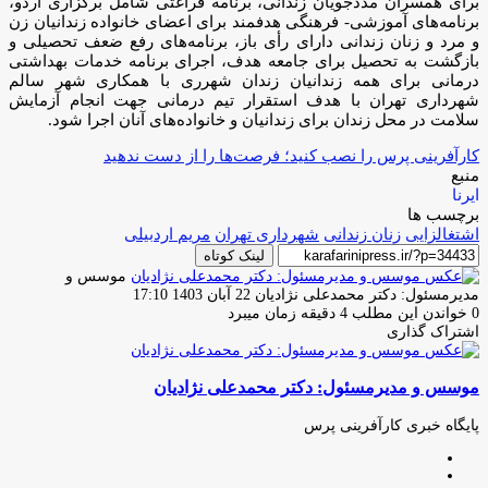
برای همسران مددجویان زندانی، برنامه فراغتی شامل برگزاری اردو،
برنامه‌های آموزشی- فرهنگی هدفمند برای اعضای خانواده زندانیان زن
و مرد و زنان زندانی دارای رأی باز، برنامه‌های رفع ضعف تحصیلی و
بازگشت به تحصیل برای جامعه هدف، اجرای برنامه خدمات بهداشتی
درمانی برای همه زندانیان زندان شهرری با همکاری شهر سالم
شهرداری تهران با هدف استقرار تیم درمانی جهت انجام آزمایش
سلامت در محل زندان برای زندانیان و خانواده‌های آنان اجرا شود.
کارآفرینی پرس را نصب کنید؛ فرصت‌ها را از دست ندهید
منبع
ایرنا
برچسب ها
اشتغالزایی
زنان زندانی
شهرداری تهران
مریم اردبیلی
لینک کوتاه
موسس و
ارسال
مدیرمسئول: دکتر محمدعلی نژادیان
22 آبان 1403 17:10
ایمیل
0
خواندن این مطلب 4 دقیقه زمان میبرد
اشتراک گذاری
چاپ
فیس
توئیتر
واتس
تلگرام
لینکدین
اشتراک
(X)
آپ
بوک
گذاری
موسس و مدیرمسئول: دکتر محمدعلی نژادیان
از
طریق
ایمیل
پایگاه خبری کارآفرینی پرس
وبسایت
لینکدین