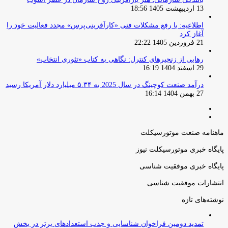
13 اردیبهشت 1405 18:56
اطلاعیه: با رفع مشکلات فنی «کارآفرینی‌پرس» مجدد فعالیت خود را
آغاز کرد
21 فروردین 1405 22:22
رهایی از زنجیرهای کنترل: نگاهی به کتاب «تئوری انتخاب»
29 اسفند 1404 16:19
درآمد صنعت کوچینگ در سال 2025 به ۵.۳۴ میلیارد دلار آمریکا رسید
27 بهمن 1404 16:14
صفحه
صفحه
قبلی
بعدی
ماهنامه صنعت موتورسیکلت
پایگاه خبری موتورسیکلت نیوز
پایگاه خبری موفقیت شناسی
انتشارات موفقیت شناسی
نوشته‌های تازه
تمدید دومین فراخوان شناسایی و جذب استعدادهای برتر در بخش