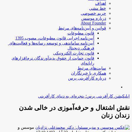
اهداف
خط مشی
حریم خصوصی
درباره موسس
About Founder
قوانین و آیین‌نامه‌های مرتبط
‌قانون مطبوعات
آیین‌نامه اجرایی قانون مطبوعات، مصوب 1395
آیین‌نامه سامان­دهی و توسعه رسانه­‌ها و فعالیت‌­های
فرهنگی دیجیتال
قانون تجارت الکترونیکی
قانون حمایت از حقوق پدیدآورندگان نرم‌افزارهای
رایانه‌ای
سایت‌های مرتبط
همکاری با خبرنگاران
درباره کارآفرینی پرس
جستجو
برای
اپلیکیشن کارآفرینی پرس؛ پنجره‌ای به دنیای کارآفرینی
نقش اشتغال و حرفه‌آموزی در خالی شدن
زندان زنان
موسس و