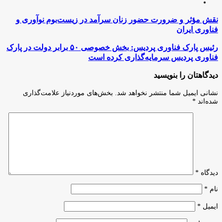
اینستاگرام
نقش
نقش مؤثر و ضرورت حضور زنان سرآمد در زیست‌بوم نوآوری و
مؤثر
فناوری ایران
و
ضرورت
رئیس
رئیس پارک فناوری پردیس: بخش خصوصی ۵۰ برابر دولت در پارک
حضور
پارک
فناوری پردیس سرمایه‌گذاری کرده است
زنان
فناوری
سرآمد
پردیس:
دیدگاهتان را بنویسید
در
بخش
زیست‌بوم
خصوصی
نشانی ایمیل شما منتشر نخواهد شد.
بخش‌های موردنیاز علامت‌گذاری
نوآوری
۵۰
شده‌اند
*
و
برابر
فناوری
دولت
ایران
در
پارک
فناوری
پردیس
سرمایه‌گذاری
کرده
دیدگاه
*
است
نام
*
ایمیل
*