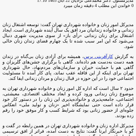
ارسال
مدیرمسئول: دکتر محمدعلی نژادیان
22 آبان 1403 17:10
ایمیل
0
خواندن این مطلب 4 دقیقه زمان میبرد
مدیرکل امور زنان و خانواده شهرداری تهران گفت: توسعه اشتغال زنان
زندانی و خانواده زندانیان مرد افق یک سال آینده شهرداری است. ایجاد
اشتغال برای زنان زندانی «رأی‌ باز» از سوی مدیریت شهری دنبال
می‌شود که این امر سبب شده تا یک چهارم فضای زندان‌ زنان خالی
شود.
به گزارش
کارآفرینی پرس
، همیشه برای آزادی زنان بی‌گناه در زندان
همه دست به‌دست هم داده‌اند، گاهی با برگزاری جشن‌های گلریزان و
گاهی هم با حمایت خیران و سازمان‌های مردم‌نهاد، حال شهرداری
تهران برای اینکه از این قافله عقب نماند، پای کار آمده تا مسئولیت
اجتماعی خود را در این حوزه در قبال زندان و مردان زندانی ایفا کند.
حدود ۲ سال است که اداره کل امور زنان و خانواده شهرداری تهران به
موضوع زنان زندانی ورود کرده و ابعاد مختلف اقتصادی، معیشتی،
اجتماعی، جامعه‌پذیری و خانواده‌پذیری این زنان را در دستور کار خود
قرار داده است حتی نمایشگاه اخیر «زنان و تولید ملی» انعکاس
جلوه‌ای از حضور زنانی بود که شرایط کسب و کار موفق خود را رقم
زده بودند.
مدیرکل اداره زنان و خانواده شهرداری تهران در همین رابطه در گفت و
گو با خبرنگار ایرنا گفت: نتایج به دست آمده، فراتر از افق ترسیمی