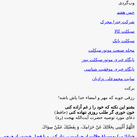
وب‌گردی
حس هفتم
شرکت چترا محرک
سیکلت کالا
سیکلت بانک
مجله صنعت موتورسیکلت
پایگاه خبری موتورسیکلت نیوز
پایگاه خبری موفقیت شناسی
سایت محمدعلی نژادیان
برکت
رزقی خوبه كه مهر و امضاء خدا پاش باشه!
بشنو این نکته که خود را ز غم آزاده کنی
خون خوری گر طلب روزی ننهاده کنی
(حافظ)
دعای مورد توصیه حضرت آیت‌الله بهجت (ره)
اللَّهُمَّ أَغْنِنِي بِحَلَالِكَ عَنْ حَرَامِكَ، وَ بِفَضْلِكَ عَمَّنْ سِوَاكَ‏.
خدایا! مرا به‌وسیلۀ حلالت از حرامت بی‌نیاز کن، و با فضل خودت، از هرچه