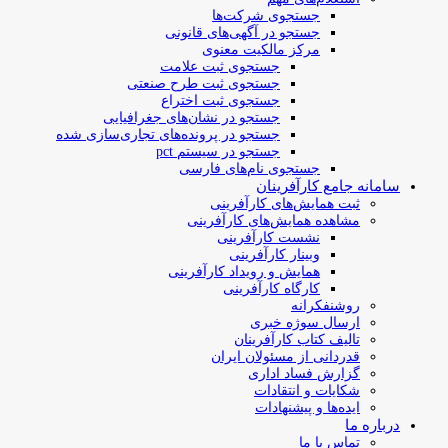
جستجوی شرکت‌ها
جستجو در آگهی‌های قانونی
مرکز مالکیت معنوی
جستجوی ثبت علامت
جستجوی ثبت طرح صنعتی
جستجوی ثبت اختراع
جستجو در نشان‌های جغرافیایی
جستجو در پرونده‌های تجاری‌سازی شده
جستجو در سیستم pct
جستجوی نام‌های فارسی
سامانه جامع کارآفرینان
ثبت همایش‌های کارآفرینی
مشاهده همایش‌های کارآفرینی
نشست کارآفرینی
وبینار کارآفرینی
همایش و رویداد کارآفرینی
کارگاه کارآفرینی
روشنفکرانه
ارسال سوژه‌ خبری
تالیف کتاب کارآفرینان
قدردانی از مسئولان ایران
گزارش فساد اداری
شکایات و انتقادات
ایده‌ها و پیشنهادات
درباره ما
تماس با ما