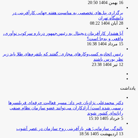
16 بهمن 1404 20:50
برگزاری پنل‌های تخصصی به مناسبت هفته جهانی کارآفرینی در
دانشگاه تهران
28 آبان 1404 08:22
آیا هشدار کارآفرینان دیجیتال به رئیس‌جمهور درباره سرکوب نوآوری،
واقعی و به‌جا است؟
15 مرداد 1404 16:38
‏رئیس اتحادیه کسب‌وکارهای مجازی: گفتند که پلتفرم‌های طلا باید زیر
نظر بورس باشند
12 تیر 1404 23:38
صفحه
صفحه
قبلی
بعدی
یادداشت
دکتر محمدعلی نژادیان خبر داد: مسیر فعالیت حرفه‌ای فریلنسرها
رسمی شده است/ آزادکاران می‌توانند عضو سازمان نظام صنفی
رایانه‌ای کشور شوند
5 خرداد 1405 15:10
بالندگی سازمانی؛ هنر بازآفرینی روح سازمان در عصر آشوب
13 اردیبهشت 1405 18:56