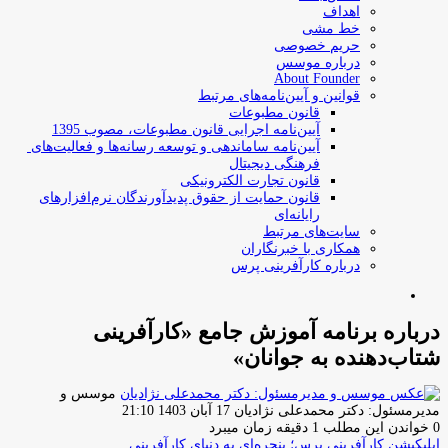
اهداف
خط مشی
حریم خصوصی
درباره موسس
About Founder
قوانین و آیین‌نامه‌های مرتبط
‌قانون مطبوعات
آیین‌نامه اجرایی قانون مطبوعات، مصوب 1395
آیین‌نامه سامان­دهی و توسعه رسانه­‌ها و فعالیت‌­های
فرهنگی دیجیتال
قانون تجارت الکترونیکی
قانون حمایت از حقوق پدیدآورندگان نرم‌افزارهای
رایانه‌ای
سایت‌های مرتبط
همکاری با خبرنگاران
درباره کارآفرینی پرس
جستجو
برای
درباره برنامه آموزش جامع «کارآفرینی
شتاب‌دهنده به جوانان»
موسس و
ارسال
مدیرمسئول: دکتر محمدعلی نژادیان
17 آبان 1403 21:10
ایمیل
0
خواندن این مطلب 1 دقیقه زمان میبرد
اپلیکیشن کارآفرینی پرس؛ پنجره‌ای به دنیای کارآفرینی