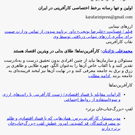
اولین و تنها رسانه برخط اختصاصی کارآفرینی در ایران
karafarinipress@gmail.com
ارزهای نیمایی
فیلم | عصبانیت «علیرضا یونچی» داور برنامه میدون از تماس وزارت صمت
برای پیگیری ارزهای نیمایی دریافتی توسط وی
نقاب کارآفرینی
محمدعلی نژادیان
: کارآفرین‌نماها؛ طلای بدلی در ویترین اقتصاد هستند
مسئولان و سازمان‌ها نباید از چنین افرادی بدون تحقیق درست و به‌نادرست
تقدیر کنند و با القاب خاص آ‌ن‌ها را به‌عنوان الگو، چهره طلایی و ظاهری پر
زرق و برق به جامعه معرفی کنند و در نهایت آن‌ها نیز لبخند فریبنده‌ای به
جامعه بزنند.
ادامه مطلب
کارآفرین‌نماها
الزامات مقابله با فساد اقتصادی/ ژست کارآفرینی با رانت‌های ارزی
و سوءاستفاده از روابط اجتماعی
لقبِ «بزرگ‌جناب‌خان برتر»
مدیرمسئول کارآفرینی‌پرس: همان‌هایی که با فساد اقتصادی و ظلم
به مصرف‌کنندگان قد کشیدند، امروز عطشِ لقبِ «بزرگ‌جناب‌خان
برتر» دارند