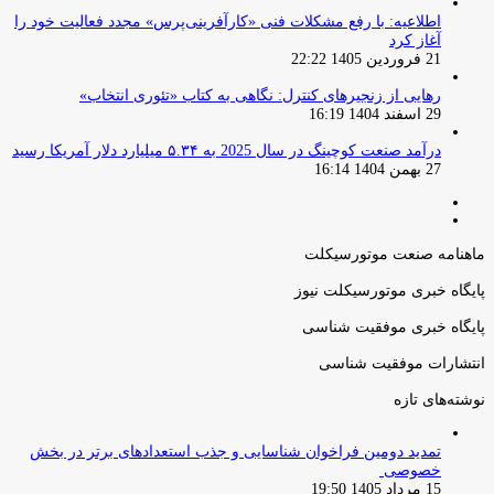
اطلاعیه: با رفع مشکلات فنی «کارآفرینی‌پرس» مجدد فعالیت خود را
آغاز کرد
21 فروردین 1405 22:22
رهایی از زنجیرهای کنترل: نگاهی به کتاب «تئوری انتخاب»
29 اسفند 1404 16:19
درآمد صنعت کوچینگ در سال 2025 به ۵.۳۴ میلیارد دلار آمریکا رسید
27 بهمن 1404 16:14
صفحه
صفحه
قبلی
بعدی
ماهنامه صنعت موتورسیکلت
پایگاه خبری موتورسیکلت نیوز
پایگاه خبری موفقیت شناسی
انتشارات موفقیت شناسی
نوشته‌های تازه
تمدید دومین فراخوان شناسایی و جذب استعدادهای برتر در بخش
خصوصی
15 مرداد 1405 19:50