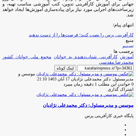
جهانی برای آموزش کارآفرینی تدوین، کتب آموزشی مناسب تهیه، و
زیرساخت‌های اجرایی مورد نیاز برای پیاده‌سازی آموزش‌ها ایجاد خواهد
شد.
انتهای پیام/
کارآفرینی پرس را نصب کنید؛ فرصت‌ها را از دست ندهید
منبع
تسنیم
برچسب ها
آموزش
کارآفرینی شتاب‌دهنده به جوانان
مجمع ملی جوانان کشور
محمدرضا مقدسی
لینک کوتاه
موسس و
ارسال
مدیرمسئول: دکتر محمدعلی نژادیان
17 آبان 1403 21:10
ایمیل
0
خواندن این مطلب 1 دقیقه زمان میبرد
اشتراک گذاری
چاپ
فیس
توئیتر
واتس
تلگرام
لینکدین
اشتراک
(X)
آپ
بوک
گذاری
موسس و مدیرمسئول: دکتر محمدعلی نژادیان
از
طریق
ایمیل
پایگاه خبری کارآفرینی پرس
وبسایت
لینکدین
اینستاگرام