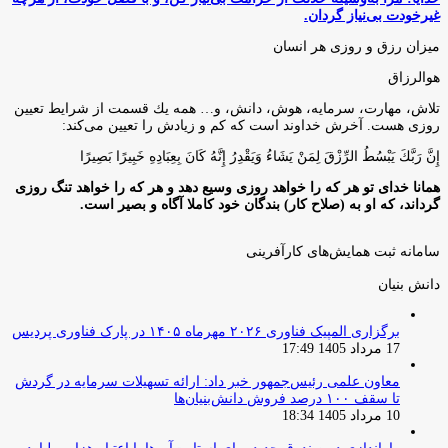
غیرخودت بی‌نیاز گردان.
میزان رزق و روزی هر انسان
هوالرزاق
تلاش، مهارت، سرمايه، هوش، دانش، و… همه يك قسمت از شرايط تعيين
روزى هست. آخرش خداوند است كه كم و زيادش را تعيين مى‌كند:
إِنَّ رَبَّكَ يَبْسُطُ الرِّزْقَ لِمَنْ يَشَاءُ وَيَقْدِرُ إِنَّهُ كَانَ بِعِبَادِهِ خَبِيرًا بَصِيرًا
همانا خدای تو هر که را خواهد روزی وسیع دهد و هر که را خواهد تنگ روزی
گرداند، که او به (صلاح کار) بندگان خود کاملا آگاه و بصیر است.
سامانه ثبت همایش‌های کارآفرینی
دانش‌ بنیان‌
برگزاری المپیک فناوری ۲۰۲۶ مهرماه ۱۴۰۵ در پارک فناوری پردیس
17 مرداد 1405 17:49
معاون علمی رئیس‌جمهور خبر داد: ارائه تسهیلات سرمایه در گردش
تا سقف ۱۰۰ درصد فروش دانش‌بنیان‌ها
10 مرداد 1405 18:34