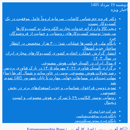
دوشنبه 19 مرداد 1405
اخبار ویژه
دکتر فریده حق‌شناس کاشانی: سرمایه لزوماً عامل‌ موفقیت در یک
کسب‌و‌کار نیست
دیجی‌کالا وارد ارائه خدمات تجارت الکترونیک به کسب‌وکارها
می‌شود/ توسعه کسب‌وکارهای روستایی و حمایت از فروشندگان
خرد
پایگاه ملی فریلنسرها عملیاتی شد؛ ۳۰۰ هزار متخصص در انتظار
ساختار جدید اشتغال
انتشار گزارش عملکرد اتحادیه کشوری کسب‌وکارهای مجازی ایران
در سال ۱۴۰۴
4 مدال ایران در المپیاد جهانی هوش مصنوعی
برگزاری المپیک فناوری ۲۰۲۶ مهرماه ۱۴۰۵ در پارک فناوری پردیس
رصد تحولات هوش مصنوعی بومی در خاورمیانه و شمال آفریقا (منا)
مهلت ثبت‌نام در مسابقات جهانی مهارت تا پایان شهریور 1405 تمدید
شد
تمدید دومین فراخوان شناسایی و جذب استعدادهای برتر در بخش
خصوصی
رونمایی پوستر الکامپ ۲۹ با تمرکز بر هوش مصنوعی و امنیت
دیجیتال
شرکت چترا محرک
پایگاه خبری موفقیت‌شناسی
پایگاه خبری موتورسیکلت‌نیوز