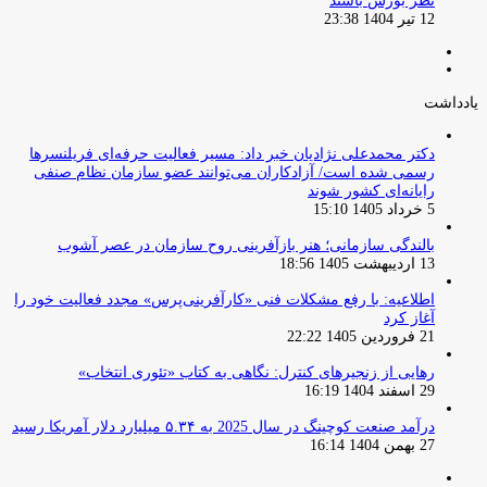
نظر بورس باشند
12 تیر 1404 23:38
صفحه
صفحه
قبلی
بعدی
یادداشت
دکتر محمدعلی نژادیان خبر داد: مسیر فعالیت حرفه‌ای فریلنسرها
رسمی شده است/ آزادکاران می‌توانند عضو سازمان نظام صنفی
رایانه‌ای کشور شوند
5 خرداد 1405 15:10
بالندگی سازمانی؛ هنر بازآفرینی روح سازمان در عصر آشوب
13 اردیبهشت 1405 18:56
اطلاعیه: با رفع مشکلات فنی «کارآفرینی‌پرس» مجدد فعالیت خود را
آغاز کرد
21 فروردین 1405 22:22
رهایی از زنجیرهای کنترل: نگاهی به کتاب «تئوری انتخاب»
29 اسفند 1404 16:19
درآمد صنعت کوچینگ در سال 2025 به ۵.۳۴ میلیارد دلار آمریکا رسید
27 بهمن 1404 16:14
صفحه