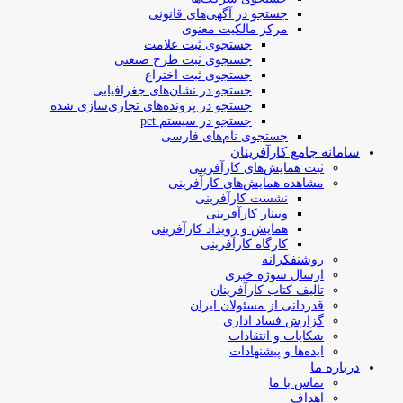
جستجو در آگهی‌های قانونی
مرکز مالکیت معنوی
جستجوی ثبت علامت
جستجوی ثبت طرح صنعتی
جستجوی ثبت اختراع
جستجو در نشان‌های جغرافیایی
جستجو در پرونده‌های تجاری‌سازی شده
جستجو در سیستم pct
جستجوی نام‌های فارسی
سامانه جامع کارآفرینان
ثبت همایش‌های کارآفرینی
مشاهده همایش‌های کارآفرینی
نشست کارآفرینی
وبینار کارآفرینی
همایش و رویداد کارآفرینی
کارگاه کارآفرینی
روشنفکرانه
ارسال سوژه‌ خبری
تالیف کتاب کارآفرینان
قدردانی از مسئولان ایران
گزارش فساد اداری
شکایات و انتقادات
ایده‌ها و پیشنهادات
درباره ما
تماس با ما
اهداف