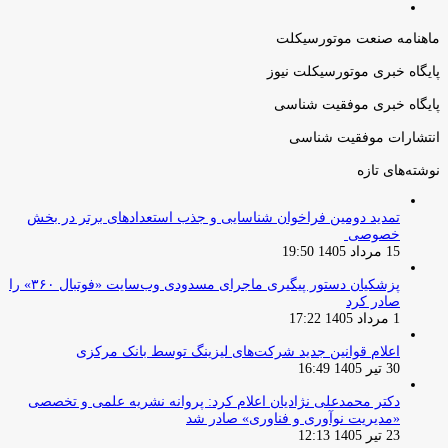
صفحه
قبلی
بعدی
ماهنامه صنعت موتورسیکلت
پایگاه خبری موتورسیکلت نیوز
پایگاه خبری موفقیت شناسی
انتشارات موفقیت شناسی
نوشته‌های تازه
تمدید دومین فراخوان شناسایی و جذب استعدادهای برتر در بخش
خصوصی
15 مرداد 1405 19:50
پزشکیان دستور پیگیری ماجرای مسدودی وب‌سایت «فوتبال ۳۶۰» را
صادر کرد
1 مرداد 1405 17:22
اعلام قوانین جدید شرکت‌های لیزینگ توسط بانک مرکزی
30 تیر 1405 16:49
دکتر محمدعلی نژادیان اعلام کرد: پروانه نشریه علمی و تخصصی
«مدیریت نوآوری و فناوری» صادر شد
23 تیر 1405 12:13