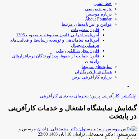
خط مشی
حریم خصوصی
درباره موسس
About Founder
قوانین و آیین‌نامه‌های مرتبط
‌قانون مطبوعات
آیین‌نامه اجرایی قانون مطبوعات، مصوب 1395
آیین‌نامه سامان­دهی و توسعه رسانه­‌ها و فعالیت‌­های
فرهنگی دیجیتال
قانون تجارت الکترونیکی
قانون حمایت از حقوق پدیدآورندگان نرم‌افزارهای
رایانه‌ای
سایت‌های مرتبط
همکاری با خبرنگاران
درباره کارآفرینی پرس
جستجو
برای
اپلیکیشن کارآفرینی پرس؛ پنجره‌ای به دنیای کارآفرینی
گشایش نمایشگاه اشتغال و خدمات کارآفرینی
در پایتخت
موسس و
ارسال
مدیرمسئول: دکتر محمدعلی نژادیان
10 آبان 1403 23:00