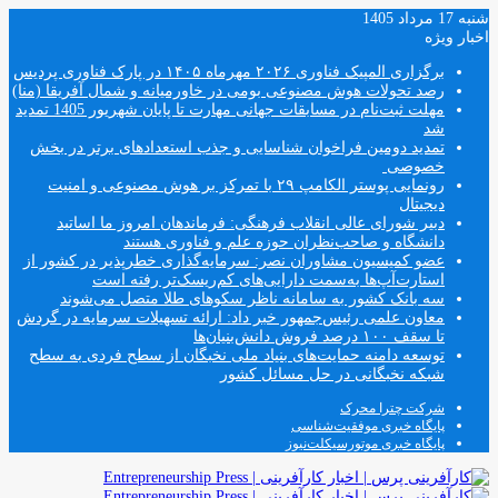
شنبه 17 مرداد 1405
اخبار ویژه
برگزاری المپیک فناوری ۲۰۲۶ مهرماه ۱۴۰۵ در پارک فناوری پردیس
رصد تحولات هوش مصنوعی بومی در خاورمیانه و شمال آفریقا (منا)
مهلت ثبت‌نام در مسابقات جهانی مهارت تا پایان شهریور 1405 تمدید
شد
تمدید دومین فراخوان شناسایی و جذب استعدادهای برتر در بخش
خصوصی
رونمایی پوستر الکامپ ۲۹ با تمرکز بر هوش مصنوعی و امنیت
دیجیتال
دبیر شورای عالی انقلاب فرهنگی: فرماندهان امروز ما اساتید
دانشگاه و صاحب‌نظران حوزه علم و فناوری هستند
عضو کمیسیون مشاوران نصر: سرمایه‌گذاری خطرپذیر در کشور از
استارت‌آپ‌ها به‌سمت دارایی‌های کم‌ریسک‌تر رفته است
سه بانک کشور به سامانه ناظر سکوهای طلا متصل می‌شوند
معاون علمی رئیس‌جمهور خبر داد: ارائه تسهیلات سرمایه در گردش
تا سقف ۱۰۰ درصد فروش دانش‌بنیان‌ها
توسعه دامنه حمایت‌های بنیاد ملی نخبگان از سطح فردی به سطح
شبکه نخبگانی در حل مسائل کشور
شرکت چترا محرک
پایگاه خبری موفقیت‌شناسی
پایگاه خبری موتورسیکلت‌نیوز