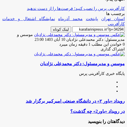
کارآفرینی پرس را نصب کنید؛ فرصت‌ها را از دست ندهید
برچسب ها
استان تهران
پایتخت
محمد آذرپناه
نمایشگاه اشتغال و خدمات
کارآفرینی
لینک کوتاه
موسس و
ارسال
مدیرمسئول: دکتر محمدعلی نژادیان
10 آبان 1403 23:00
ایمیل
0
خواندن این مطلب 1 دقیقه زمان میبرد
اشتراک گذاری
چاپ
فیس
توئیتر
واتس
تلگرام
لینکدین
اشتراک
(X)
آپ
بوک
گذاری
موسس و مدیرمسئول: دکتر محمدعلی نژادیان
از
طریق
ایمیل
پایگاه خبری کارآفرینی پرس
وبسایت
لینکدین
اینستاگرام
رویداد
رویداد «باور ۲» در دانشگاه صنعتی امیرکبیر برگزار شد
«باور
۲»
در
در رویداد «باور2» چه گذشت؟
در
رویداد
دانشگاه
«باور2»
دیدگاهتان را بنویسید
صنعتی
چه