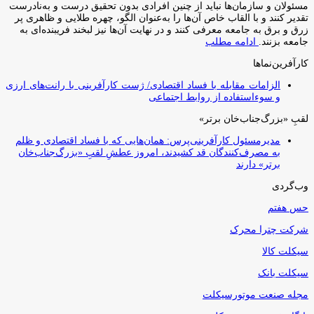
مسئولان و سازمان‌ها نباید از چنین افرادی بدون تحقیق درست و به‌نادرست
تقدیر کنند و با القاب خاص آ‌ن‌ها را به‌عنوان الگو، چهره طلایی و ظاهری پر
زرق و برق به جامعه معرفی کنند و در نهایت آن‌ها نیز لبخند فریبنده‌ای به
جامعه بزنند.
ادامه مطلب
کارآفرین‌نماها
الزامات مقابله با فساد اقتصادی/ ژست کارآفرینی با رانت‌های ارزی
و سوءاستفاده از روابط اجتماعی
لقبِ «بزرگ‌جناب‌خان برتر»
مدیرمسئول کارآفرینی‌پرس: همان‌هایی که با فساد اقتصادی و ظلم
به مصرف‌کنندگان قد کشیدند، امروز عطشِ لقبِ «بزرگ‌جناب‌خان
برتر» دارند
وب‌گردی
حس هفتم
شرکت چترا محرک
سیکلت کالا
سیکلت بانک
مجله صنعت موتورسیکلت