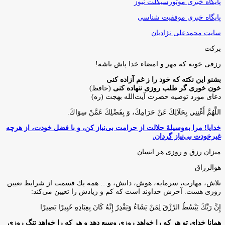
پایگاه خبری موتورسیکلت نیوز
پایگاه خبری موفقیت شناسی
سایت محمدعلی نژادیان
برکت
رزقی خوبه كه مهر و امضاء خدا پاش باشه!
بشنو این نکته که خود را ز غم آزاده کنی
خون خوری گر طلب روزی ننهاده کنی
(حافظ)
دعای مورد توصیه حضرت آیت‌الله بهجت (ره)
اللَّهُمَّ أَغْنِنِي بِحَلَالِكَ عَنْ حَرَامِكَ، وَ بِفَضْلِكَ عَمَّنْ سِوَاكَ‏.
خدایا! مرا به‌وسیلۀ حلالت از حرامت بی‌نیاز کن، و با فضل خودت، از هرچه
غیرخودت بی‌نیاز گردان.
میزان رزق و روزی هر انسان
هوالرزاق
تلاش، مهارت، سرمايه، هوش، دانش، و… همه يك قسمت از شرايط تعيين
روزى هست. آخرش خداوند است كه كم و زيادش را تعيين مى‌كند:
إِنَّ رَبَّكَ يَبْسُطُ الرِّزْقَ لِمَنْ يَشَاءُ وَيَقْدِرُ إِنَّهُ كَانَ بِعِبَادِهِ خَبِيرًا بَصِيرًا
همانا خدای تو هر که را خواهد روزی وسیع دهد و هر که را خواهد تنگ روزی