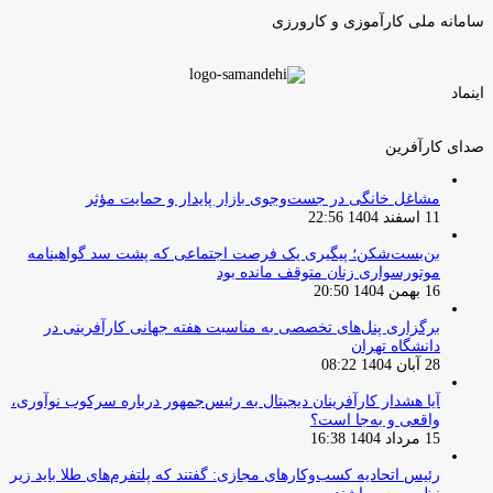
سامانه ملی کارآموزی و کارورزی
اینماد
صدای کارآفرین
مشاغل خانگی در جست‌وجوی بازار پایدار و حمایت مؤثر
11 اسفند 1404 22:56
بن‌بست‌شکن؛ پیگیری یک فرصت اجتماعی که پشت سد گواهینامه
موتورسواری زنان متوقف مانده بود
16 بهمن 1404 20:50
برگزاری پنل‌های تخصصی به مناسبت هفته جهانی کارآفرینی در
دانشگاه تهران
28 آبان 1404 08:22
آیا هشدار کارآفرینان دیجیتال به رئیس‌جمهور درباره سرکوب نوآوری،
واقعی و به‌جا است؟
15 مرداد 1404 16:38
‏رئیس اتحادیه کسب‌وکارهای مجازی: گفتند که پلتفرم‌های طلا باید زیر