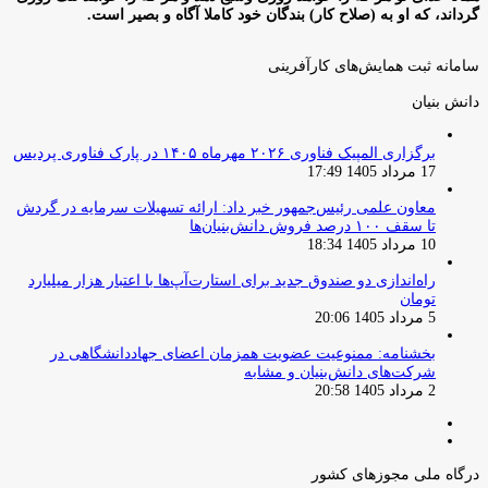
گرداند، که او به (صلاح کار) بندگان خود کاملا آگاه و بصیر است.
سامانه ثبت همایش‌های کارآفرینی
دانش‌ بنیان‌
برگزاری المپیک فناوری ۲۰۲۶ مهرماه ۱۴۰۵ در پارک فناوری پردیس
17 مرداد 1405 17:49
معاون علمی رئیس‌جمهور خبر داد: ارائه تسهیلات سرمایه در گردش
تا سقف ۱۰۰ درصد فروش دانش‌بنیان‌ها
10 مرداد 1405 18:34
راه‌اندازی دو صندوق جدید برای استارت‌آپ‌ها با اعتبار هزار میلیارد
تومان
5 مرداد 1405 20:06
بخشنامه: ممنوعیت عضویت همزمان اعضای جهاددانشگاهی در
شرکت‌های دانش‌بنیان و مشابه
2 مرداد 1405 20:58
صفحه
صفحه
قبلی
بعدی
درگاه ملی مجوزهای کشور