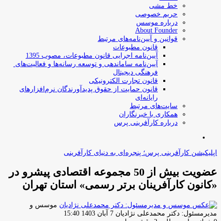
خط مشی
حریم خصوصی
درباره موسس
About Founder
قوانین و آیین‌نامه‌های مرتبط
‌قانون مطبوعات
آیین‌نامه اجرایی قانون مطبوعات، مصوب 1395
آیین‌نامه سامان­دهی و توسعه رسانه­‌ها و فعالیت‌­های
فرهنگی دیجیتال
قانون تجارت الکترونیکی
قانون حمایت از حقوق پدیدآورندگان نرم‌افزارهای
رایانه‌ای
سایت‌های مرتبط
همکاری با خبرنگاران
درباره کارآفرینی پرس
جستجو
برای
اپلیکیشن کارآفرینی پرس؛ پنجره‌ای به دنیای کارآفرینی
عضویت بیش از 50 مجموعه اقتصادی پیشرو در
«کانون کارآفرینان برتر رسمی» استان تهران
موسس و
ارسال
مدیرمسئول: دکتر محمدعلی نژادیان
7 آبان 1403 15:40