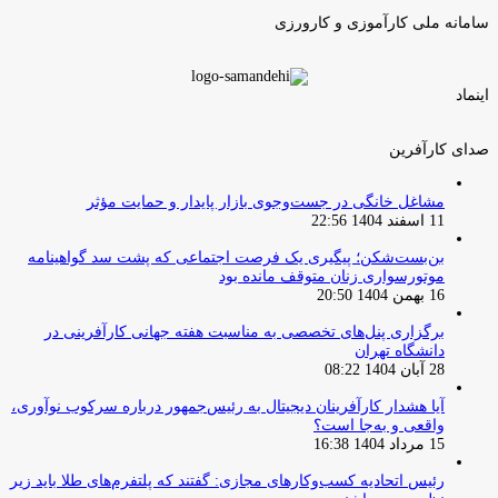
سامانه ملی کارآموزی و کارورزی
اینماد
صدای کارآفرین
مشاغل خانگی در جست‌وجوی بازار پایدار و حمایت مؤثر
11 اسفند 1404 22:56
بن‌بست‌شکن؛ پیگیری یک فرصت اجتماعی که پشت سد گواهینامه
موتورسواری زنان متوقف مانده بود
16 بهمن 1404 20:50
برگزاری پنل‌های تخصصی به مناسبت هفته جهانی کارآفرینی در
دانشگاه تهران
28 آبان 1404 08:22
آیا هشدار کارآفرینان دیجیتال به رئیس‌جمهور درباره سرکوب نوآوری،
واقعی و به‌جا است؟
15 مرداد 1404 16:38
‏رئیس اتحادیه کسب‌وکارهای مجازی: گفتند که پلتفرم‌های طلا باید زیر