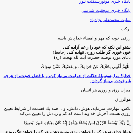
پایگاه خبری موتورسیکلت نیوز
پایگاه خبری موفقیت شناسی
سایت محمدعلی نژادیان
برکت
رزقی خوبه كه مهر و امضاء خدا پاش باشه!
بشنو این نکته که خود را ز غم آزاده کنی
خون خوری گر طلب روزی ننهاده کنی
(حافظ)
دعای مورد توصیه حضرت آیت‌الله بهجت (ره)
اللَّهُمَّ أَغْنِنِي بِحَلَالِكَ عَنْ حَرَامِكَ، وَ بِفَضْلِكَ عَمَّنْ سِوَاكَ‏.
خدایا! مرا به‌وسیلۀ حلالت از حرامت بی‌نیاز کن، و با فضل خودت، از هرچه
غیرخودت بی‌نیاز گردان.
میزان رزق و روزی هر انسان
هوالرزاق
تلاش، مهارت، سرمايه، هوش، دانش، و… همه يك قسمت از شرايط تعيين
روزى هست. آخرش خداوند است كه كم و زيادش را تعيين مى‌كند:
إِنَّ رَبَّكَ يَبْسُطُ الرِّزْقَ لِمَنْ يَشَاءُ وَيَقْدِرُ إِنَّهُ كَانَ بِعِبَادِهِ خَبِيرًا بَصِيرًا
همانا خدای تو هر که را خواهد روزی وسیع دهد و هر که را خواهد تنگ روزی