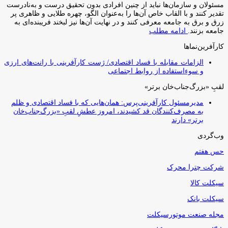
مسئولان و سازمان‌ها نباید از چنین افرادی بدون تحقیق درست و به‌نادرست
تقدیر کنند و با القاب خاص آ‌ن‌ها را به‌عنوان الگو، چهره طلایی و ظاهری پر
زرق و برق به جامعه معرفی کنند و در نهایت آن‌ها نیز لبخند فریبنده‌ای به
جامعه بزنند.
ادامه مطلب
کارآفرین‌نماها
الزامات مقابله با فساد اقتصادی/ ژست کارآفرینی با رانت‌های ارزی
و سوءاستفاده از روابط اجتماعی
لقبِ «بزرگ‌جناب‌خان برتر»
مدیرمسئول کارآفرینی‌پرس: همان‌هایی که با فساد اقتصادی و ظلم
به مصرف‌کنندگان قد کشیدند، امروز عطشِ لقبِ «بزرگ‌جناب‌خان
برتر» دارند
وب‌گردی
حس هفتم
شرکت چترا محرک
سیکلت کالا
سیکلت بانک
مجله صنعت موتورسیکلت