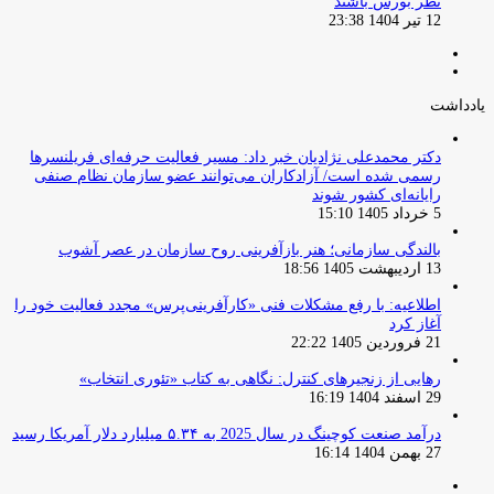
نظر بورس باشند
12 تیر 1404 23:38
صفحه
صفحه
قبلی
بعدی
یادداشت
دکتر محمدعلی نژادیان خبر داد: مسیر فعالیت حرفه‌ای فریلنسرها
رسمی شده است/ آزادکاران می‌توانند عضو سازمان نظام صنفی
رایانه‌ای کشور شوند
5 خرداد 1405 15:10
بالندگی سازمانی؛ هنر بازآفرینی روح سازمان در عصر آشوب
13 اردیبهشت 1405 18:56
اطلاعیه: با رفع مشکلات فنی «کارآفرینی‌پرس» مجدد فعالیت خود را
آغاز کرد
21 فروردین 1405 22:22
رهایی از زنجیرهای کنترل: نگاهی به کتاب «تئوری انتخاب»
29 اسفند 1404 16:19
درآمد صنعت کوچینگ در سال 2025 به ۵.۳۴ میلیارد دلار آمریکا رسید
27 بهمن 1404 16:14
صفحه