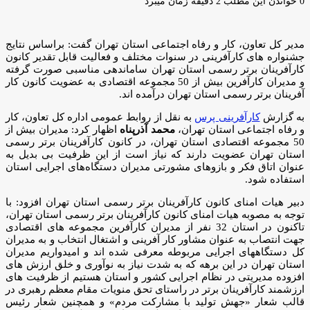
ایمیل
0
خواندن این مطلب 2 دقیقه زمان میبرد
مدیر کل تعاون، کار و رفاه اجتماعی استان تهران گفت: براساس نتايج
جشنواره های کارآفرینی در سنوات مختلف و فعالیت قابل تقدیر کانون
کارآفرینان برتر رسمی استان تهران ساماندهی مناسبی صورت گرفته
و مدیران کارآفرین بیش از 50 مجموعه اقتصادی به عضویت کانون کار
آفرینان برتر رسمی استان تهران درآمده اند.
به گزارش
کارآفرینی پرس
به نقل از روابط عمومی اداره کل تعاون، کار
و رفاه اجتماعی استان تهران،
محمد آذرپناه
اظهار کرد: مدیران بیش از
50 مجموعه اقتصادی استان تهران، در کانون کارآفرینان برتر رسمی
استان تهران عضویت دارند که نیاز است از این ظرفیت بی بدیل به
عنوان اتاق فکر و بازوهای مشورتی مدیران دستگاه‌های اجرایی استان
استفاده شود.
دبیر هیات امنای کانون کارآفرینان برتر رسمی استان تهران افزود: با
توجه به مصوبه هیات امنای کانون کارآفرینان برتر رسمی استان تهران،
تاکنون در استان 32 نفر از مدیران کارآفرین مجموعه های اقتصادی
جهت انتصاب به عنوان مشاور کار آفرینی و اشتغال انتخاب و به مدیران
کل دستگاههای اجرایی مربوطه معرفی شده اند و امیدواریم مدیران
استان تهران در این برهه که به شدت نیاز به نوآوری و خلق ارزش های
افزوده مدیریتی در نظام اجرایی کشور و استان هستیم از ظرفیت های
ارزشمند کارآفرینان برتر در راستای تحق منویات مقام معظم رهبری در
قالب شعار «جهش تولید با مشارکت مردم» و همچنین شعار رئیس