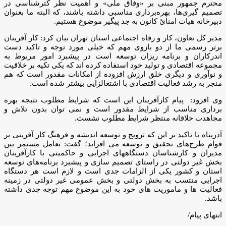
محترم جمهور مبنی بر «وفاق ملی» و اهمیت نظر کترشناسی در
تصمیم گیری‌ها، بهره‌برداری مناسبی داشته باشند، که البته ما بعنوان
دبیرخانه هیات امنائ کانون به جد پیگیر موضوع هستیم.
مدیر کل تعاون، کار و رفاه اجتماعی استان تهران بیان کرد: کار آفرینان
برتر رسمی ما از دو بازوی مهم که خیلی مورد توجه و تاکید دست
اندرکاران و برنامه ریزان توسعه است در پیشبرد امور مربوط به
مجموعه اقتصادی و تولید خود استفاده کرده اند که یکی تکیه بر خلاقیت
و نوآوری و دیگری خلق ارزش‌ افزوده از امکانات مقدور است که هم
منجر به رشد فعالیت اقتصادی با اشتغالزایی بیشتر شده است.
وی افزود: پیام کارآفرینان این است که شرایط مطلوب نتیجه بهره
برداری مناسب از شرایط مقدور است و نمی توان بدون تلاش و
مجاهدت خلاقانه منتظر شرایط مطلوب نشست.
آذرپناه با تاکید بر این که ترویج و توسعه اندیشه و فرهنگ کار آفرینی بر
قوام طرح‌های تحقیق و توسعه‌ می افزاید؛ گفت: تعامل مستمر بین
مدیران و کارشناسان دستگاههای اجرایی و حاکمیتی با کارآفرینان
بخش غیر دولتی در راستای تصمیم سازی و پیشبرد برنامه‌های توسعه
استان و کشور یکی از الزامات جدی است و لازم است هر دستگاه
اجرایی منتسب به بخش دولتی و بخش عمومی غیر دولتی در زمینه
فعالیت ها و ماموریت های خود به این موضوع مهم توجه جدی داشته
باشد.
انتهای پیام/