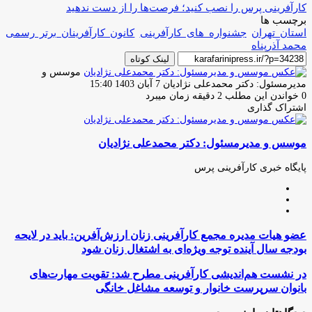
کارآفرینی پرس را نصب کنید؛ فرصت‌ها را از دست ندهید
برچسب ها
استان تهران
جشنواره های کارآفرینی
کانون کارآفرینان برتر رسمی
محمد آذرپناه
لینک کوتاه
موسس و
ارسال
مدیرمسئول: دکتر محمدعلی نژادیان
7 آبان 1403 15:40
ایمیل
0
خواندن این مطلب 2 دقیقه زمان میبرد
اشتراک گذاری
چاپ
فیس
توئیتر
واتس
تلگرام
لینکدین
اشتراک
(X)
آپ
بوک
گذاری
موسس و مدیرمسئول: دکتر محمدعلی نژادیان
از
طریق
ایمیل
پایگاه خبری کارآفرینی پرس
وبسایت
لینکدین
اینستاگرام
عضو
عضو هیات مدیره مجمع کارآفرینی زنان ارزش‌آفرین: باید در لایحه
هیات
بودجه سال آینده توجه ویژه‌ای به اشتغال زنان شود
مدیره
مجمع
در
در نشست هم‌اندیشی کارآفرینی مطرح شد: تقویت مهارت‌های
کارآفرینی
نشست
بانوان سرپرست خانوار و توسعه مشاغل خانگی
زنان
هم‌اندیشی
ارزش‌آفرین:
کارآفرینی