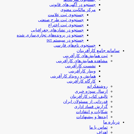
جستجو در آگهی‌های قانونی
مرکز مالکیت معنوی
جستجوی ثبت علامت
جستجوی ثبت طرح صنعتی
جستجوی ثبت اختراع
جستجو در نشان‌های جغرافیایی
جستجو در پرونده‌های تجاری‌سازی شده
جستجو در سیستم pct
جستجوی نام‌های فارسی
سامانه جامع کارآفرینان
ثبت همایش‌های کارآفرینی
مشاهده همایش‌های کارآفرینی
نشست کارآفرینی
وبینار کارآفرینی
همایش و رویداد کارآفرینی
کارگاه کارآفرینی
روشنفکرانه
ارسال سوژه‌ خبری
تالیف کتاب کارآفرینان
قدردانی از مسئولان ایران
گزارش فساد اداری
شکایات و انتقادات
ایده‌ها و پیشنهادات
درباره ما
تماس با ما
اهداف