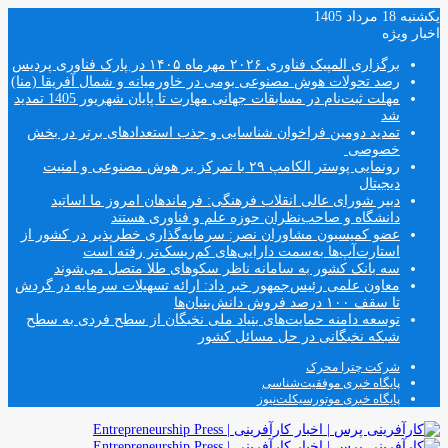
یکشنبه 18 مرداد 1405
اخبار ویژه
برگزاری المپیک فناوری ۲۰۲۶ مهرماه ۱۴۰۵ در پارک فناوری پردیس
رصد تحولات هوش مصنوعی بومی در خاورمیانه و شمال آفریقا (منا)
مهلت ثبت‌نام در مسابقات جهانی مهارت تا پایان شهریور 1405 تمدید
شد
تمدید دومین فراخوان شناسایی و جذب استعدادهای برتر در بخش
خصوصی
رونمایی پوستر الکامپ ۲۹ با تمرکز بر هوش مصنوعی و امنیت
دیجیتال
دبیر شورای عالی انقلاب فرهنگی: فرماندهان امروز ما اساتید
دانشگاه و صاحب‌نظران حوزه علم و فناوری هستند
عضو کمیسیون مشاوران نصر: سرمایه‌گذاری خطرپذیر در کشور از
استارت‌آپ‌ها به‌سمت دارایی‌های کم‌ریسک‌تر رفته است
سه بانک کشور به سامانه ناظر سکوهای طلا متصل می‌شوند
معاون علمی رئیس‌جمهور خبر داد: ارائه تسهیلات سرمایه در گردش
تا سقف ۱۰۰ درصد فروش دانش‌بنیان‌ها
توسعه دامنه حمایت‌های بنیاد ملی نخبگان از سطح فردی به سطح
شبکه نخبگانی در حل مسائل کشور
شرکت چترا محرک
پایگاه خبری موفقیت‌شناسی
پایگاه خبری موتورسیکلت‌نیوز