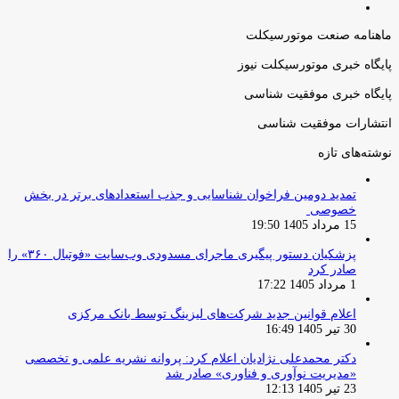
صفحه
قبلی
بعدی
ماهنامه صنعت موتورسیکلت
پایگاه خبری موتورسیکلت نیوز
پایگاه خبری موفقیت شناسی
انتشارات موفقیت شناسی
نوشته‌های تازه
تمدید دومین فراخوان شناسایی و جذب استعدادهای برتر در بخش
خصوصی
15 مرداد 1405 19:50
پزشکیان دستور پیگیری ماجرای مسدودی وب‌سایت «فوتبال ۳۶۰» را
صادر کرد
1 مرداد 1405 17:22
اعلام قوانین جدید شرکت‌های لیزینگ توسط بانک مرکزی
30 تیر 1405 16:49
دکتر محمدعلی نژادیان اعلام کرد: پروانه نشریه علمی و تخصصی
«مدیریت نوآوری و فناوری» صادر شد
23 تیر 1405 12:13