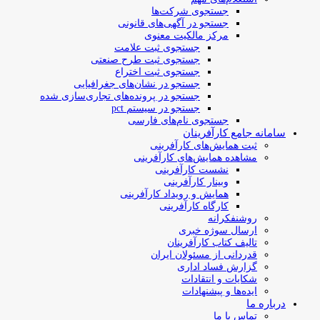
جستجوی شرکت‌ها
جستجو در آگهی‌های قانونی
مرکز مالکیت معنوی
جستجوی ثبت علامت
جستجوی ثبت طرح صنعتی
جستجوی ثبت اختراع
جستجو در نشان‌های جغرافیایی
جستجو در پرونده‌های تجاری‌سازی شده
جستجو در سیستم pct
جستجوی نام‌های فارسی
سامانه جامع کارآفرینان
ثبت همایش‌های کارآفرینی
مشاهده همایش‌های کارآفرینی
نشست کارآفرینی
وبینار کارآفرینی
همایش و رویداد کارآفرینی
کارگاه کارآفرینی
روشنفکرانه
ارسال سوژه‌ خبری
تالیف کتاب کارآفرینان
قدردانی از مسئولان ایران
گزارش فساد اداری
شکایات و انتقادات
ایده‌ها و پیشنهادات
درباره ما
تماس با ما