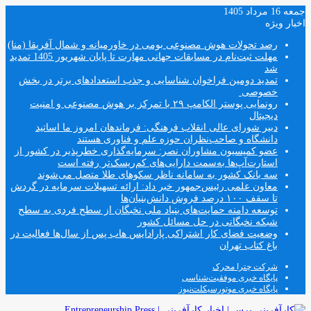
جمعه 16 مرداد 1405
اخبار ویژه
رصد تحولات هوش مصنوعی بومی در خاورمیانه و شمال آفریقا (منا)
مهلت ثبت‌نام در مسابقات جهانی مهارت تا پایان شهریور 1405 تمدید
شد
تمدید دومین فراخوان شناسایی و جذب استعدادهای برتر در بخش
خصوصی
رونمایی پوستر الکامپ ۲۹ با تمرکز بر هوش مصنوعی و امنیت
دیجیتال
دبیر شورای عالی انقلاب فرهنگی: فرماندهان امروز ما اساتید
دانشگاه و صاحب‌نظران حوزه علم و فناوری هستند
عضو کمیسیون مشاوران نصر: سرمایه‌گذاری خطرپذیر در کشور از
استارت‌آپ‌ها به‌سمت دارایی‌های کم‌ریسک‌تر رفته است
سه بانک کشور به سامانه ناظر سکوهای طلا متصل می‌شوند
معاون علمی رئیس‌جمهور خبر داد: ارائه تسهیلات سرمایه در گردش
تا سقف ۱۰۰ درصد فروش دانش‌بنیان‌ها
توسعه دامنه حمایت‌های بنیاد ملی نخبگان از سطح فردی به سطح
شبکه نخبگانی در حل مسائل کشور
وضعیت فضای کار اشتراکی پارادایس هاب پس از سال‌ها فعالیت در
باغ کتاب تهران
شرکت چترا محرک
پایگاه خبری موفقیت‌شناسی
پایگاه خبری موتورسیکلت‌نیوز