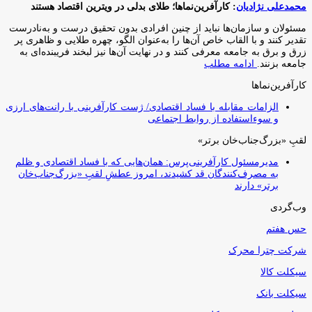
محمدعلی نژادیان
: کارآفرین‌نماها؛ طلای بدلی در ویترین اقتصاد هستند
مسئولان و سازمان‌ها نباید از چنین افرادی بدون تحقیق درست و به‌نادرست
تقدیر کنند و با القاب خاص آ‌ن‌ها را به‌عنوان الگو، چهره طلایی و ظاهری پر
زرق و برق به جامعه معرفی کنند و در نهایت آن‌ها نیز لبخند فریبنده‌ای به
جامعه بزنند.
ادامه مطلب
کارآفرین‌نماها
الزامات مقابله با فساد اقتصادی/ ژست کارآفرینی با رانت‌های ارزی
و سوءاستفاده از روابط اجتماعی
لقبِ «بزرگ‌جناب‌خان برتر»
مدیرمسئول کارآفرینی‌پرس: همان‌هایی که با فساد اقتصادی و ظلم
به مصرف‌کنندگان قد کشیدند، امروز عطشِ لقبِ «بزرگ‌جناب‌خان
برتر» دارند
وب‌گردی
حس هفتم
شرکت چترا محرک
سیکلت کالا
سیکلت بانک