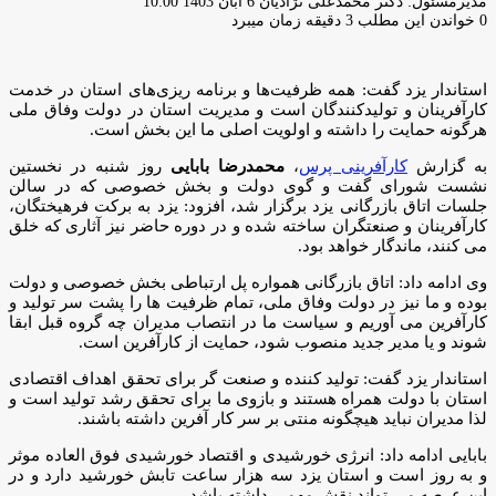
ارسال
مدیرمسئول: دکتر محمدعلی نژادیان
6 آبان 1403 10:00
ایمیل
0
خواندن این مطلب 3 دقیقه زمان میبرد
استاندار یزد گفت: همه ظرفیت‌ها و برنامه ریزی‌های استان در خدمت
کارآفرینان و تولیدکنندگان است و مدیریت استان در دولت وفاق ملی
هرگونه حمایت را داشته و اولویت اصلی ما این بخش است.
به گزارش
کارآفرینی پرس
،
محمدرضا بابایی
روز شنبه در نخستین
نشست شورای گفت و گوی دولت و بخش خصوصی که در سالن
جلسات اتاق بازرگانی یزد برگزار شد، افزود: یزد به برکت فرهیختگان،
کارآفرینان و صنعتگران ساخته شده و در دوره حاضر نیز آثاری که خلق
می کنند، ماندگار خواهد بود.
وی ادامه داد: اتاق بازرگانی همواره پل ارتباطی بخش خصوصی و دولت
بوده و ما نیز در دولت وفاق ملی، تمام ظرفیت ها را پشت سر تولید و
کارآفرین می آوریم و سیاست ما در انتصاب مدیران چه گروه قبل ابقا
شوند و یا مدیر جدید منصوب شود، حمایت از کارآفرین است.
استاندار یزد گفت: تولید کننده و صنعت گر برای تحقق اهداف اقتصادی
استان با دولت همراه هستند و بازوی ما برای تحقق رشد تولید است و
لذا مدیران نباید هیچگونه منتی بر سر کار آفرین داشته باشند.
بابایی ادامه داد: انرژی خورشیدی و اقتصاد خورشیدی فوق العاده موثر
و به روز است و استان یزد سه هزار ساعت تابش خورشید دارد و در
این عرصه می تواند نقش مهمی داشته باشد.