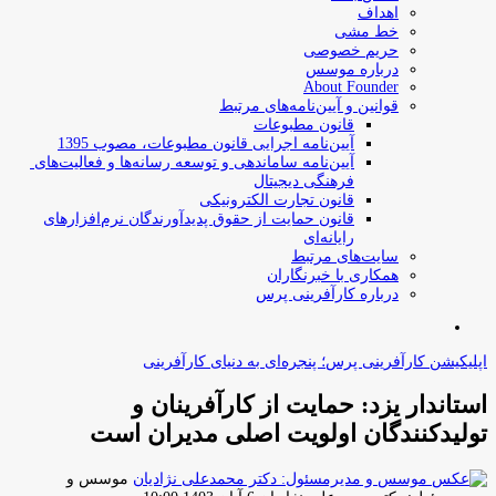
اهداف
خط مشی
حریم خصوصی
درباره موسس
About Founder
قوانین و آیین‌نامه‌های مرتبط
‌قانون مطبوعات
آیین‌نامه اجرایی قانون مطبوعات، مصوب 1395
آیین‌نامه سامان­دهی و توسعه رسانه­‌ها و فعالیت‌­های
فرهنگی دیجیتال
قانون تجارت الکترونیکی
قانون حمایت از حقوق پدیدآورندگان نرم‌افزارهای
رایانه‌ای
سایت‌های مرتبط
همکاری با خبرنگاران
درباره کارآفرینی پرس
جستجو
برای
اپلیکیشن کارآفرینی پرس؛ پنجره‌ای به دنیای کارآفرینی
استاندار یزد: حمایت از کارآفرینان و
تولیدکنندگان اولویت اصلی مدیران است
موسس و