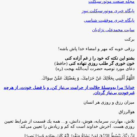
مجله صنعت موتورسیکلت
پایگاه خبری موتورسیکلت نیوز
پایگاه خبری موفقیت شناسی
سایت محمدعلی نژادیان
برکت
رزقی خوبه كه مهر و امضاء خدا پاش باشه!
بشنو این نکته که خود را ز غم آزاده کنی
خون خوری گر طلب روزی ننهاده کنی
(حافظ)
دعای مورد توصیه حضرت آیت‌الله بهجت (ره)
اللَّهُمَّ أَغْنِنِي بِحَلَالِكَ عَنْ حَرَامِكَ، وَ بِفَضْلِكَ عَمَّنْ سِوَاكَ‏.
خدایا! مرا به‌وسیلۀ حلالت از حرامت بی‌نیاز کن، و با فضل خودت، از هرچه
غیرخودت بی‌نیاز گردان.
میزان رزق و روزی هر انسان
هوالرزاق
تلاش، مهارت، سرمايه، هوش، دانش، و… همه يك قسمت از شرايط تعيين
روزى هست. آخرش خداوند است كه كم و زيادش را تعيين مى‌كند:
إِنَّ رَبَّكَ يَبْسُطُ الرِّزْقَ لِمَنْ يَشَاءُ وَيَقْدِرُ إِنَّهُ كَانَ بِعِبَادِهِ خَبِيرًا بَصِيرًا