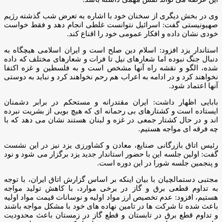
وی در بخش دیگری از سخنان خود با اشاره به تعرض شب گذشته رژیم
صهیونیستی گفت: اسرائیل نتوانست غلطی انجام دهد و فقط خواست
خودی نشان داده و افکار عمومی خود را اقناع کند.
استاندار یزد افزود: اسلام دین صلح است و ایران اسلامی هیچگاه به
دنبال جنگ نبوده اما شعارهای نیل تا فرات و شعارهای مختلف که داده
شده، الگو و نقشه راه آنها مشخص است و به فلسطین و غزه اکتفا
نخواهند کرد و در ادامه به اعراب هم رحم نخواهند کرد و نباید به دوستی
آنها اعتماد شود.
بابایی اظهار داشت: ایران مقتدرانه و مستحکم در برابر دشمنان
ایستاده است و کشتارهای بی رحمانه ای که هیچ بویی از بشریت نبرده
اند و در حال کشتار جمعی در غزه و لبنان هستند نشان می دهد که با
چه فرقه ای مواجه هستیم.
رئیس اتاق بازرگانی صنایع، معادن و کشاورزی یزد نیز در این نشست
گفت: اولین جلسه این با حضور استاندار جدید یزد برگزار می شود و نود
و پنجمین جلسه شورا در این دوره است.
مجتبی دستمالچیان با بیان اینکه بر اساس گزارش اتاق ایران، با توجه
به تداوم قطعی برق و گاز در برخی موارد، با کاهش تولید مواجه
هستیم، افزود: عدم تخصیص ارز مواد اولیه و نوسانات قیمت مواد اولیه
باعث شده تا شرکت ها در تامین نهاده های خود با مشکل مواجه باشند
و تداوم قطع برق در تابستان و قطع گاز در زمستان باعث محدودیت