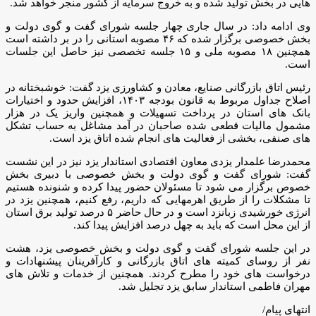
هایی در بخش تولید شده و به خروج سرمایه از کشور منجر خواهد شد.
وی ادامه داد: در سال جاری چهار جلسه شورای گفت و گوی دولت و
بخش خصوصی برگزار شده که ۴۶ مصوبه استانی را در بر داشته است
همچنین ۱۸ مصوبه ملی و ۱۵ جلسه تخصصی نیز حاصل این جلسات
است.
رئیس اتاق بازرگانی صنایع، معادن و کشاورزی یزد گفت: خوشبختانه در
اصلاح جداول مربوط به قانون بودجه ۱۴۰۳، افزایش حدود و اختیارات
بانک های استان در پرداخت تسهیلات و همچنین واریز یک در هزار
مشمول مالیات قطعی شده صاحبان در آمد مشاغل به حساب تشکل
های صنفی، بخشی از فعالیت های انجام شده اتاق یزد است.
محمدرضا علمدار یزدی معاون اقتصادی استاندار یزد نیز در این نشست
گفت: شورای گفت و گوی دولت و بخش خصوصی با دبیری بخش
خصوص برگزار می شود تا مسئولان حضور پیدا کرده و شنونده هستیم
تا مشکلات را از طریق اهرمهایی که داریم، رفع کنیم، همچنین یزد در
انرژی خورشیدی زبانزد است و در حال حاضر ۵ درصد تولید برق استان
از این محل است که باید به چهل درصد افزایش پیدا کند.
در این جلسه شورای گفت و گوی دولت و بخش خصوصی یزد، هشت
نفر از روسای کمیته های اتاق بازرگانی و کارآفرینان پیشنهادات و
درخواست های خود را مطرح کردند. همچنین از خدمات و تلاش های
مهران فاطمی استاندار سابق یزد تجلیل شد.
انتهای پیام/