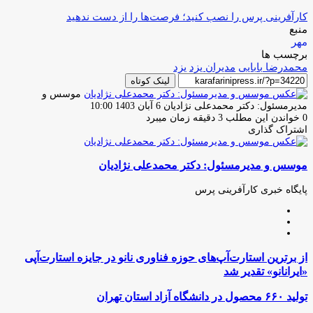
کارآفرینی پرس را نصب کنید؛ فرصت‌ها را از دست ندهید
منبع
مهر
برچسب ها
محمدرضا بابایی
مدیران یزد
یزد
لینک کوتاه
موسس و
ارسال
مدیرمسئول: دکتر محمدعلی نژادیان
6 آبان 1403 10:00
ایمیل
0
خواندن این مطلب 3 دقیقه زمان میبرد
اشتراک گذاری
چاپ
فیس
توئیتر
واتس
تلگرام
لینکدین
اشتراک
(X)
آپ
بوک
گذاری
موسس و مدیرمسئول: دکتر محمدعلی نژادیان
از
طریق
ایمیل
پایگاه خبری کارآفرینی پرس
وبسایت
لینکدین
اینستاگرام
از
از برترین استارت‌آپ‌های حوزه فناوری نانو در جایزه استارت‌آپی
برترین
«ایرانانو» تقدیر شد
استارت‌آپ‌های
حوزه
تولید
تولید ۶۶۰ محصول در دانشگاه آزاد استان تهران
فناوری
۶۶۰