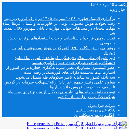
یکشنبه 18 مرداد 1405
اخبار ویژه
برگزاری المپیک فناوری ۲۰۲۶ مهرماه ۱۴۰۵ در پارک فناوری پردیس
رصد تحولات هوش مصنوعی بومی در خاورمیانه و شمال آفریقا (منا)
مهلت ثبت‌نام در مسابقات جهانی مهارت تا پایان شهریور 1405 تمدید
شد
تمدید دومین فراخوان شناسایی و جذب استعدادهای برتر در بخش
خصوصی
رونمایی پوستر الکامپ ۲۹ با تمرکز بر هوش مصنوعی و امنیت
دیجیتال
دبیر شورای عالی انقلاب فرهنگی: فرماندهان امروز ما اساتید
دانشگاه و صاحب‌نظران حوزه علم و فناوری هستند
عضو کمیسیون مشاوران نصر: سرمایه‌گذاری خطرپذیر در کشور از
استارت‌آپ‌ها به‌سمت دارایی‌های کم‌ریسک‌تر رفته است
سه بانک کشور به سامانه ناظر سکوهای طلا متصل می‌شوند
معاون علمی رئیس‌جمهور خبر داد: ارائه تسهیلات سرمایه در گردش
تا سقف ۱۰۰ درصد فروش دانش‌بنیان‌ها
توسعه دامنه حمایت‌های بنیاد ملی نخبگان از سطح فردی به سطح
شبکه نخبگانی در حل مسائل کشور
شرکت چترا محرک
پایگاه خبری موفقیت‌شناسی
پایگاه خبری موتورسیکلت‌نیوز