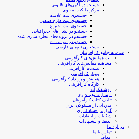
جستجو در آگهی‌های قانونی
مرکز مالکیت معنوی
جستجوی ثبت علامت
جستجوی ثبت طرح صنعتی
جستجوی ثبت اختراع
جستجو در نشان‌های جغرافیایی
جستجو در پرونده‌های تجاری‌سازی شده
جستجو در سیستم pct
جستجوی نام‌های فارسی
سامانه جامع کارآفرینان
ثبت همایش‌های کارآفرینی
مشاهده همایش‌های کارآفرینی
نشست کارآفرینی
وبینار کارآفرینی
همایش و رویداد کارآفرینی
کارگاه کارآفرینی
روشنفکرانه
ارسال سوژه‌ خبری
تالیف کتاب کارآفرینان
قدردانی از مسئولان ایران
گزارش فساد اداری
شکایات و انتقادات
ایده‌ها و پیشنهادات
درباره ما
تماس با ما
اهداف