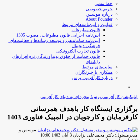
خط مشی
حریم خصوصی
درباره موسس
About Founder
قوانین و آیین‌نامه‌های مرتبط
‌قانون مطبوعات
آیین‌نامه اجرایی قانون مطبوعات، مصوب 1395
آیین‌نامه سامان­دهی و توسعه رسانه­‌ها و فعالیت‌­های
فرهنگی دیجیتال
قانون تجارت الکترونیکی
قانون حمایت از حقوق پدیدآورندگان نرم‌افزارهای
رایانه‌ای
سایت‌های مرتبط
همکاری با خبرنگاران
درباره کارآفرینی پرس
جستجو
برای
اپلیکیشن کارآفرینی پرس؛ پنجره‌ای به دنیای کارآفرینی
برگزاری ایستگاه کار باهدف همرسانی
کارفرمایان و کارجویان در المپیک فناوری 1403
موسس و
ارسال
مدیرمسئول: دکتر محمدعلی نژادیان
3 آبان 1403 10:00