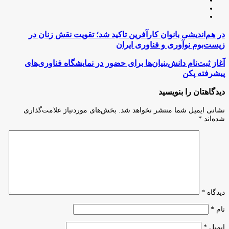
وبسایت
لینکدین
اینستاگرام
در
در هم‌اندیشی بانوان کارآفرین تاکید شد؛ تقویت نقش زنان در
هم‌اندیشی
زیست‌بوم نوآوری و فناوری ایران
بانوان
کارآفرین
آغاز
آغاز ثبت‌نام دانش‌بنیان‌ها برای حضور در نمایشگاه فناوری‌های
تاکید
ثبت‌نام
پیشرفته پکن
شد؛
دانش‌بنیان‌ها
تقویت
برای
دیدگاهتان را بنویسید
نقش
حضور
زنان
در
نشانی ایمیل شما منتشر نخواهد شد.
بخش‌های موردنیاز علامت‌گذاری
در
نمایشگاه
شده‌اند
*
زیست‌بوم
فناوری‌های
نوآوری
پیشرفته
و
پکن
فناوری
ایران
دیدگاه
*
نام
*
ایمیل
*