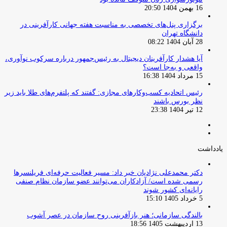
16 بهمن 1404 20:50
برگزاری پنل‌های تخصصی به مناسبت هفته جهانی کارآفرینی در
دانشگاه تهران
28 آبان 1404 08:22
آیا هشدار کارآفرینان دیجیتال به رئیس‌جمهور درباره سرکوب نوآوری،
واقعی و به‌جا است؟
15 مرداد 1404 16:38
‏رئیس اتحادیه کسب‌وکارهای مجازی: گفتند که پلتفرم‌های طلا باید زیر
نظر بورس باشند
12 تیر 1404 23:38
صفحه
صفحه
قبلی
بعدی
یادداشت
دکتر محمدعلی نژادیان خبر داد: مسیر فعالیت حرفه‌ای فریلنسرها
رسمی شده است/ آزادکاران می‌توانند عضو سازمان نظام صنفی
رایانه‌ای کشور شوند
5 خرداد 1405 15:10
بالندگی سازمانی؛ هنر بازآفرینی روح سازمان در عصر آشوب
13 اردیبهشت 1405 18:56