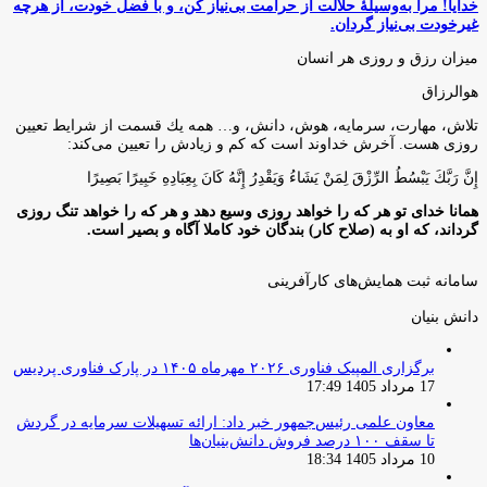
خدایا! مرا به‌وسیلۀ حلالت از حرامت بی‌نیاز کن، و با فضل خودت، از هرچه
غیرخودت بی‌نیاز گردان.
میزان رزق و روزی هر انسان
هوالرزاق
تلاش، مهارت، سرمايه، هوش، دانش، و… همه يك قسمت از شرايط تعيين
روزى هست. آخرش خداوند است كه كم و زيادش را تعيين مى‌كند:
إِنَّ رَبَّكَ يَبْسُطُ الرِّزْقَ لِمَنْ يَشَاءُ وَيَقْدِرُ إِنَّهُ كَانَ بِعِبَادِهِ خَبِيرًا بَصِيرًا
همانا خدای تو هر که را خواهد روزی وسیع دهد و هر که را خواهد تنگ روزی
گرداند، که او به (صلاح کار) بندگان خود کاملا آگاه و بصیر است.
سامانه ثبت همایش‌های کارآفرینی
دانش‌ بنیان‌
برگزاری المپیک فناوری ۲۰۲۶ مهرماه ۱۴۰۵ در پارک فناوری پردیس
17 مرداد 1405 17:49
معاون علمی رئیس‌جمهور خبر داد: ارائه تسهیلات سرمایه در گردش
تا سقف ۱۰۰ درصد فروش دانش‌بنیان‌ها
10 مرداد 1405 18:34