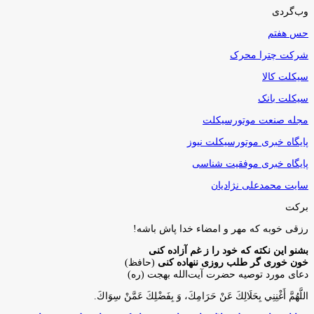
وب‌گردی
حس هفتم
شرکت چترا محرک
سیکلت کالا
سیکلت بانک
مجله صنعت موتورسیکلت
پایگاه خبری موتورسیکلت نیوز
پایگاه خبری موفقیت شناسی
سایت محمدعلی نژادیان
برکت
رزقی خوبه كه مهر و امضاء خدا پاش باشه!
بشنو این نکته که خود را ز غم آزاده کنی
خون خوری گر طلب روزی ننهاده کنی
(حافظ)
دعای مورد توصیه حضرت آیت‌الله بهجت (ره)
اللَّهُمَّ أَغْنِنِي بِحَلَالِكَ عَنْ حَرَامِكَ، وَ بِفَضْلِكَ عَمَّنْ سِوَاكَ‏.