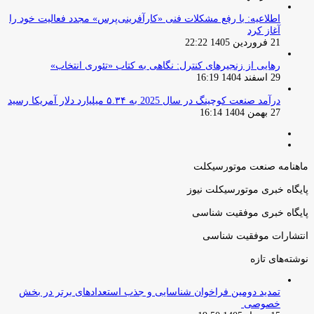
اطلاعیه: با رفع مشکلات فنی «کارآفرینی‌پرس» مجدد فعالیت خود را
آغاز کرد
21 فروردین 1405 22:22
رهایی از زنجیرهای کنترل: نگاهی به کتاب «تئوری انتخاب»
29 اسفند 1404 16:19
درآمد صنعت کوچینگ در سال 2025 به ۵.۳۴ میلیارد دلار آمریکا رسید
27 بهمن 1404 16:14
صفحه
صفحه
قبلی
بعدی
ماهنامه صنعت موتورسیکلت
پایگاه خبری موتورسیکلت نیوز
پایگاه خبری موفقیت شناسی
انتشارات موفقیت شناسی
نوشته‌های تازه
تمدید دومین فراخوان شناسایی و جذب استعدادهای برتر در بخش
خصوصی