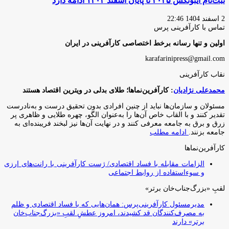
ثبت‌نام اینوتکس ۲۰۲۵ تا پایان اسفند ۱۴۰۴ ادامه دارد
2 اسفند 1404 22:46
تماس با کارآفرینی پرس
اولین و تنها رسانه برخط اختصاصی کارآفرینی در ایران
karafarinipress@gmail.com
نقاب کارآفرینی
محمدعلی نژادیان
: کارآفرین‌نماها؛ طلای بدلی در ویترین اقتصاد هستند
مسئولان و سازمان‌ها نباید از چنین افرادی بدون تحقیق درست و به‌نادرست
تقدیر کنند و با القاب خاص آ‌ن‌ها را به‌عنوان الگو، چهره طلایی و ظاهری پر
زرق و برق به جامعه معرفی کنند و در نهایت آن‌ها نیز لبخند فریبنده‌ای به
جامعه بزنند.
ادامه مطلب
کارآفرین‌نماها
الزامات مقابله با فساد اقتصادی/ ژست کارآفرینی با رانت‌های ارزی
و سوءاستفاده از روابط اجتماعی
لقبِ «بزرگ‌جناب‌خان برتر»
مدیرمسئول کارآفرینی‌پرس: همان‌هایی که با فساد اقتصادی و ظلم
به مصرف‌کنندگان قد کشیدند، امروز عطشِ لقبِ «بزرگ‌جناب‌خان
برتر» دارند