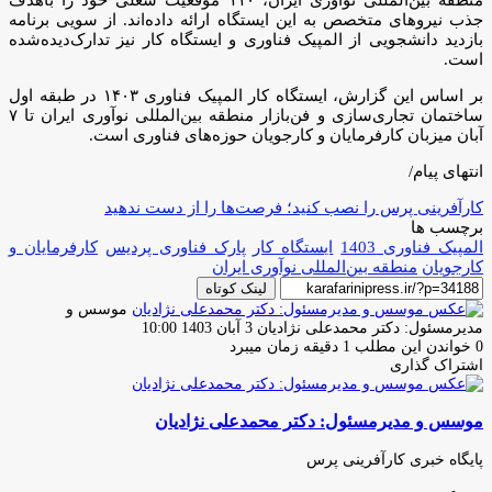
جذب نیروهای متخصص به این ایستگاه ارائه داده‌اند. از سویی برنامه
بازدید دانشجویی از المپیک فناوری و ایستگاه کار نیز تدارک‌دیده‌شده
است.
بر اساس این گزارش، ایستگاه کار المپیک فناوری ۱۴۰۳ در طبقه اول
ساختمان تجاری‌سازی و فن‌بازار منطقه بین‌المللی نوآوری ایران تا ۷
آبان میزبان کارفرمایان و کارجویان حوزه‌های فناوری است.
انتهای پیام/
کارآفرینی پرس را نصب کنید؛ فرصت‌ها را از دست ندهید
برچسب ها
المپیک فناوری 1403
ایستگاه کار
پارک فناوری پردیس
کارفرمایان و
کارجویان
منطقه بین‌المللی نوآوری ایران
لینک کوتاه
موسس و
ارسال
مدیرمسئول: دکتر محمدعلی نژادیان
3 آبان 1403 10:00
ایمیل
0
خواندن این مطلب 1 دقیقه زمان میبرد
اشتراک گذاری
چاپ
فیس
توئیتر
واتس
تلگرام
لینکدین
اشتراک
(X)
آپ
بوک
گذاری
موسس و مدیرمسئول: دکتر محمدعلی نژادیان
از
طریق
ایمیل
پایگاه خبری کارآفرینی پرس