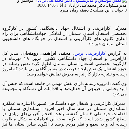
موسس و
ارسال
مدیرمسئول: دکتر محمدعلی نژادیان
1 آبان 1403 10:00
ایمیل
0
خواندن این مطلب 2 دقیقه زمان میبرد
مدیرکل کارآفرینی و اشتغال جهاد دانشگاهی کشور در کارگروه
تخصصی اشتغال استان سمنان از آمادگی جهاددانشگاهی برای راه
اندازی کانون های کارآفرینی و اشتغال در خوابگاه های دانشجویی
استان سمنان خبر داد.
به گزارش
کارآرفرینی پرس
،
مجتبی ابراهیمی رومنجان
، مدیر کل
کارآفرینی و اشتغال جهاد دانشگاهی کشور امروز، ۲۹ مهرماه در
کارگروه تخصصی اشتغال استان سمنان اظهار کرد: نقش رسانه در
حوزه اشتغال یک نقش ایجاد فرصت در مسیر آگاهی می باشد که امروز
رسانه و نشریه بازار کار نیز به معرض نمایش خواهد رسید.
وی گفت: امروزه رسانه دارای نقش مهمی در جامعه است که جنس آن
امید بخشی و خروجی آن فعالیت‌ها و اقدامات آن دستگاه و مجموعه
می‌شود.
مدیرکل کارآفرینی و اشتغال جهاد دانشگاهی کشور با اشاره به عملکرد
استانداری سمنان در سه سال اخیر افزود: استانداری سمنان با
اقدامات خود طی ۳ سال گذشته باعث افتخار آفرینی‌های زیادی در
سطح کشور شده است که لازم است این اقدامات به شکل مطلوب
رسانه ای و به سمع و نظر مردم برسد تا الگوی سایر استان ها نیز