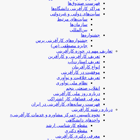
فهرست صندوق‌ها
مراکز کارآفرینی دانشگاه‌ها
سایت‌های دولتی و غیردولتی
سایت‌های مرتبط
سازمان‌ها
بین‌المللی
جشنواره‌ها
جشنواره‌های کارآفرینی‌ پرس
جایزه مصطفی (ص)
تعاریف مهم در حوزه کارآفرینی
تعریف کارآفرینی و کارآفرین
تعریف استارت‌آپ
انواع کارآفرینان
موفقیت در کارآفرینی
تعریف خلاقیت و نوآوری
نظام ملی نوآوری
انقلاب صنعتی پنجم
درباره روز ملی کارآفرینی
معرفی فضاهای کار اشتراکی
فهرست رسانه‌های کارآفرینی در ایران
درباره رشته کارآفرینی
نحوه تاسیس «مرکز مشاوره و خدمات کارآفرینی»
واحدهای دانشگاهی
مقطع کارشناسی ارشد
مقطع دکتری
معرفی دکتری کارآفرینی