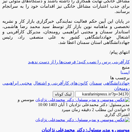
مشاغل خانگی نهایت همکاری را داشته باشند و دستگاه‌های متولی نیز
برای جذب اعتبارات مشاغل خانگی نیز اقدامات خود را به سرانجام
برسانند.
در پایان این آیین حکم فعالیت نمایندگی خبرگزاری بازار کار و نشریه
تخصصی و ماهنامه نوین بازار کار توسط سید محمد رضا هاشمی،
استاندار سمنان و مجتبی ابراهیمی رومنجان، مدیرکل کارآفرینی و
اشتغال جهاددانشگاهی کشور به علی منصفی راد، رئیس
جهاددانشگاهی استان سمنان اعطا شد.
انتهای پیام/
کارآفرینی پرس را نصب کنید؛ فرصت‌ها را از دست ندهید
منبع
ایسنا
برچسب ها
جهاددانشگاهی
سمنان
کانون‌های کارآفرینی و اشتغال
مجتبی ابراهیمی
رومنجان
لینک کوتاه
موسس و
ارسال
مدیرمسئول: دکتر محمدعلی نژادیان
1 آبان 1403 10:00
ایمیل
0
خواندن این مطلب 2 دقیقه زمان میبرد
اشتراک گذاری
چاپ
فیس
توئیتر
واتس
تلگرام
لینکدین
اشتراک
(X)
آپ
بوک
گذاری
موسس و مدیرمسئول: دکتر محمدعلی نژادیان
از