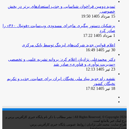
تمدید دومین فراخوان شناسایی و جذب استعدادهای برتر در بخش
خصوصی
15 مرداد 1405 19:50
پزشکیان دستور پیگیری ماجرای مسدودی وب‌سایت «فوتبال ۳۶۰» را
صادر کرد
1 مرداد 1405 17:22
اعلام قوانین جدید شرکت‌های لیزینگ توسط بانک مرکزی
30 تیر 1405 16:49
دکتر محمدعلی نژادیان اعلام کرد: پروانه نشریه علمی و تخصصی
«مدیریت نوآوری و فناوری» صادر شد
23 تیر 1405 12:13
نقشه راه جدید بنیاد ملی نخبگان ایران برای حمایت، جذب و تکریم
نخبگان کشور
18 تیر 1405 17:02
صفحه
صفحه
قبلی
بعدی
All Rights Reserved, © Copyright 2024 | نشر مطالب با ذکر نام پایگاه خبری کارآفرینی پرس و
درج لینک خبر بلامانع است.
طراح سایت: محمدعلی نژادیان | روابط عمومی پایگاه خبری کارآفرینی پرس:
karafarinipress@gmail.com