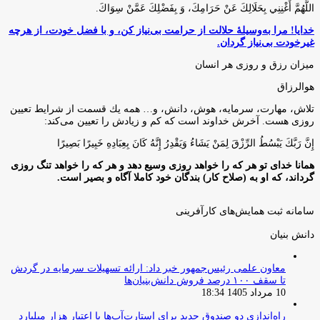
اللَّهُمَّ أَغْنِنِي بِحَلَالِكَ عَنْ حَرَامِكَ، وَ بِفَضْلِكَ عَمَّنْ سِوَاكَ‏.
خدایا! مرا به‌وسیلۀ حلالت از حرامت بی‌نیاز کن، و با فضل خودت، از هرچه
غیرخودت بی‌نیاز گردان.
میزان رزق و روزی هر انسان
هوالرزاق
تلاش، مهارت، سرمايه، هوش، دانش، و… همه يك قسمت از شرايط تعيين
روزى هست. آخرش خداوند است كه كم و زيادش را تعيين مى‌كند:
إِنَّ رَبَّكَ يَبْسُطُ الرِّزْقَ لِمَنْ يَشَاءُ وَيَقْدِرُ إِنَّهُ كَانَ بِعِبَادِهِ خَبِيرًا بَصِيرًا
همانا خدای تو هر که را خواهد روزی وسیع دهد و هر که را خواهد تنگ روزی
گرداند، که او به (صلاح کار) بندگان خود کاملا آگاه و بصیر است.
سامانه ثبت همایش‌های کارآفرینی
دانش‌ بنیان‌
معاون علمی رئیس‌جمهور خبر داد: ارائه تسهیلات سرمایه در گردش
تا سقف ۱۰۰ درصد فروش دانش‌بنیان‌ها
10 مرداد 1405 18:34
راه‌اندازی دو صندوق جدید برای استارت‌آپ‌ها با اعتبار هزار میلیارد