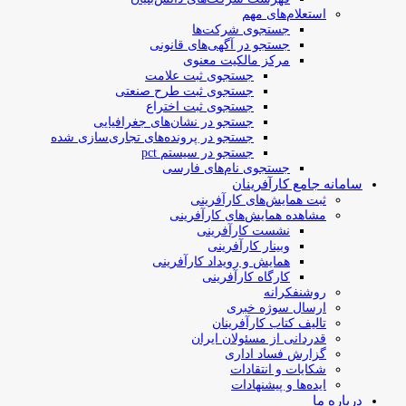
استعلام‌های مهم
جستجوی شرکت‌ها
جستجو در آگهی‌های قانونی
مرکز مالکیت معنوی
جستجوی ثبت علامت
جستجوی ثبت طرح صنعتی
جستجوی ثبت اختراع
جستجو در نشان‌های جغرافیایی
جستجو در پرونده‌های تجاری‌سازی شده
جستجو در سیستم pct
جستجوی نام‌های فارسی
سامانه جامع کارآفرینان
ثبت همایش‌های کارآفرینی
مشاهده همایش‌های کارآفرینی
نشست کارآفرینی
وبینار کارآفرینی
همایش و رویداد کارآفرینی
کارگاه کارآفرینی
روشنفکرانه
ارسال سوژه‌ خبری
تالیف کتاب کارآفرینان
قدردانی از مسئولان ایران
گزارش فساد اداری
شکایات و انتقادات
ایده‌ها و پیشنهادات
درباره ما