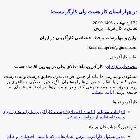
در چهار استان کار هست ولی کارگر نیست!
22 اردیبهشت 1403 20:09
تماس با کارآفرینی پرس
اولین و تنها رسانه برخط اختصاصی کارآفرینی در ایران
karafarinipress@gmail.com
نقاب کارآفرینی
محمدعلی نژادیان
: کارآفرین‌نماها؛ طلای بدلی در ویترین اقتصاد هستند
مسئولان و سازمان‌ها نباید از چنین افرادی بدون تحقیق درست و به‌نادرست
تقدیر کنند و با القاب خاص آ‌ن‌ها را به‌عنوان الگو، چهره طلایی و ظاهری پر
زرق و برق به جامعه معرفی کنند و در نهایت آن‌ها نیز لبخند فریبنده‌ای به
جامعه بزنند.
ادامه مطلب
کارآفرین‌نماها
الزامات مقابله با فساد اقتصادی/ ژست کارآفرینی با رانت‌های ارزی
و سوءاستفاده از روابط اجتماعی
لقبِ «بزرگ‌جناب‌خان برتر»
مدیرمسئول کارآفرینی‌پرس: همان‌هایی که با فساد اقتصادی و ظلم