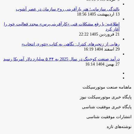
بالندگی سازمانی؛ هنر بازآفرینی روح سازمان در عصر آشوب
13 اردیبهشت 1405 18:56
اطلاعیه: با رفع مشکلات فنی «کارآفرینی‌پرس» مجدد فعالیت خود را
آغاز کرد
21 فروردین 1405 22:22
رهایی از زنجیرهای کنترل: نگاهی به کتاب «تئوری انتخاب»
29 اسفند 1404 16:19
درآمد صنعت کوچینگ در سال 2025 به ۵.۳۴ میلیارد دلار آمریکا رسید
27 بهمن 1404 16:14
صفحه
صفحه
قبلی
بعدی
ماهنامه صنعت موتورسیکلت
پایگاه خبری موتورسیکلت نیوز
پایگاه خبری موفقیت شناسی
انتشارات موفقیت شناسی
نوشته‌های تازه