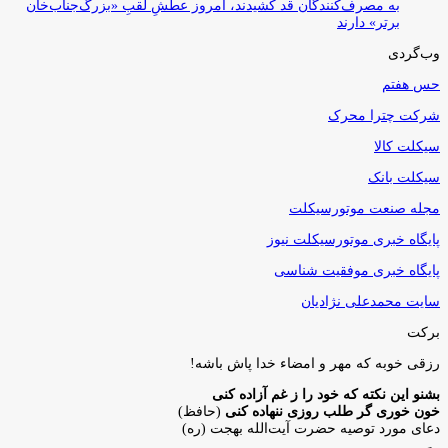
به مصرف‌کنندگان قد کشیدند، امروز عطشِ لقبِ «بزرگ‌جناب‌خان
برتر» دارند
وب‌گردی
حس هفتم
شرکت چترا محرک
سیکلت کالا
سیکلت بانک
مجله صنعت موتورسیکلت
پایگاه خبری موتورسیکلت نیوز
پایگاه خبری موفقیت شناسی
سایت محمدعلی نژادیان
برکت
رزقی خوبه كه مهر و امضاء خدا پاش باشه!
بشنو این نکته که خود را ز غم آزاده کنی
خون خوری گر طلب روزی ننهاده کنی
(حافظ)
دعای مورد توصیه حضرت آیت‌الله بهجت (ره)