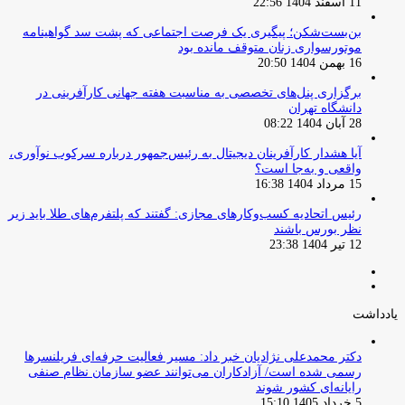
11 اسفند 1404 22:56
بن‌بست‌شکن؛ پیگیری یک فرصت اجتماعی که پشت سد گواهینامه
موتورسواری زنان متوقف مانده بود
16 بهمن 1404 20:50
برگزاری پنل‌های تخصصی به مناسبت هفته جهانی کارآفرینی در
دانشگاه تهران
28 آبان 1404 08:22
آیا هشدار کارآفرینان دیجیتال به رئیس‌جمهور درباره سرکوب نوآوری،
واقعی و به‌جا است؟
15 مرداد 1404 16:38
‏رئیس اتحادیه کسب‌وکارهای مجازی: گفتند که پلتفرم‌های طلا باید زیر
نظر بورس باشند
12 تیر 1404 23:38
صفحه
صفحه
قبلی
بعدی
یادداشت
دکتر محمدعلی نژادیان خبر داد: مسیر فعالیت حرفه‌ای فریلنسرها
رسمی شده است/ آزادکاران می‌توانند عضو سازمان نظام صنفی
رایانه‌ای کشور شوند
5 خرداد 1405 15:10