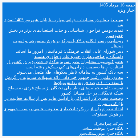
جمعه 16 مرداد 1405
اخبار ویژه
مهلت ثبت‌نام در مسابقات جهانی مهارت تا پایان شهریور 1405 تمدید
شد
تمدید دومین فراخوان شناسایی و جذب استعدادهای برتر در بخش
خصوصی
رونمایی پوستر الکامپ ۲۹ با تمرکز بر هوش مصنوعی و امنیت
دیجیتال
دبیر شورای عالی انقلاب فرهنگی: فرماندهان امروز ما اساتید
دانشگاه و صاحب‌نظران حوزه علم و فناوری هستند
عضو کمیسیون مشاوران نصر: سرمایه‌گذاری خطرپذیر در کشور از
استارت‌آپ‌ها به‌سمت دارایی‌های کم‌ریسک‌تر رفته است
سه بانک کشور به سامانه ناظر سکوهای طلا متصل می‌شوند
معاون علمی رئیس‌جمهور خبر داد: ارائه تسهیلات سرمایه در گردش
تا سقف ۱۰۰ درصد فروش دانش‌بنیان‌ها
توسعه دامنه حمایت‌های بنیاد ملی نخبگان از سطح فردی به سطح
شبکه نخبگانی در حل مسائل کشور
وضعیت فضای کار اشتراکی پارادایس هاب پس از سال‌ها فعالیت در
باغ کتاب تهران
انتقاد نصر تهران از رویکرد انحصاری معاونت علمی ریاست جمهوری
در هوش مصنوعی
شرکت چترا محرک
پایگاه خبری موفقیت‌شناسی
پایگاه خبری موتورسیکلت‌نیوز