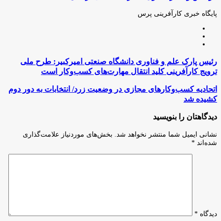
طریق
ایمیل
پایگاه خبری کارآفرینی پرس
وبسایت
لینکدین
اینستاگرام
رئیس
رئیس پارک علم و فناوری دانشگاه صنعتی امیرکبیر: طرح ملی
پارک
ترویج کارآفرینی کلید انتقال مهارت‌های کسب‌وکار است
علم
و
اتحادیه
اتحادیه کسب‌و‌کارهای مجازی در وضعیت زرد/ انتخابات به دور دوم
فناوری
کسب‌و‌کارهای
کشیده شد
دانشگاه
مجازی
صنعتی
در
دیدگاهتان را بنویسید
امیرکبیر:
وضعیت
طرح
زرد/
نشانی ایمیل شما منتشر نخواهد شد.
بخش‌های موردنیاز علامت‌گذاری
ملی
انتخابات
شده‌اند
*
ترویج
به
کارآفرینی
دور
کلید
دوم
انتقال
کشیده
مهارت‌های
شد
کسب‌وکار
است
دیدگاه
*