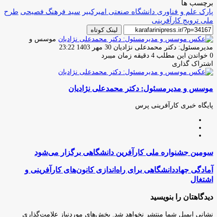
برچسب ها
پارک علم و فناوری دانشگاه صنعتی امیرکبیر
سید فرهنگ فصیحی
طرح
ملی ترویج کارآفرینی
لینک کوتاه
موسس و
ارسال
مدیرمسئول: دکتر محمدعلی نژادیان
30 مهر 1403 23:22
ایمیل
0
خواندن این مطلب 4 دقیقه زمان میبرد
اشتراک گذاری
چاپ
فیس
توئیتر
واتس
تلگرام
لینکدین
اشتراک
(X)
آپ
بوک
گذاری
موسس و مدیرمسئول: دکتر محمدعلی نژادیان
از
طریق
ایمیل
پایگاه خبری کارآفرینی پرس
وبسایت
لینکدین
اینستاگرام
سومین
سومین جشنواره ملی کارآفرین دانشگاهی برگزار می‌شود
جشنواره
ملی
آمادگی
آمادگی جهاددانشگاهی برای راه‌اندازی کانون‌های کارآفرینی و
کارآفرین
جهاددانشگاهی
اشتغال
دانشگاهی
برای
برگزار
راه‌اندازی
دیدگاهتان را بنویسید
می‌شود
کانون‌های
کارآفرینی
نشانی ایمیل شما منتشر نخواهد شد.
بخش‌های موردنیاز علامت‌گذاری