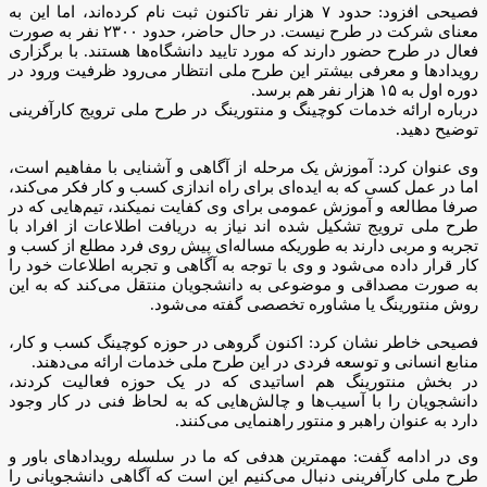
فصیحی افزود: حدود ۷ هزار نفر تاکنون ثبت نام کرده‌اند، اما این به
معنای شرکت در طرح نیست. در حال حاضر، حدود ۲۳۰۰ نفر به صورت
فعال در طرح حضور دارند که مورد تایید دانشگاه‌ها هستند. با برگزاری
رویداد‌ها و معرفی بیشتر این طرح ملی انتظار می‌رود ظرفیت ورود در
دوره اول به ۱۵ هزار نفر هم برسد.
درباره ارائه خدمات کوچینگ و منتورینگ در طرح ملی ترویج کارآفرینی
توضیح دهید.
وی عنوان کرد: آموزش یک مرحله از آگاهی و آشنایی با مفاهیم است،
اما در عمل کسی که به ایده‌ای برای راه اندازی کسب و کار فکر می‌کند،
صرفا مطالعه و آموزش عمومی برای وی کفایت نمیکند، تیم‌هایی که در
طرح ملی ترویج تشکیل شده اند نیاز به دریافت اطلاعات از افراد با
تجربه و مربی دارند به طوریکه مساله‌ای پیش روی فرد مطلع از کسب و
کار قرار داده می‌شود و وی با توجه به آگاهی و تجربه اطلاعات خود را
به صورت مصداقی و موضوعی به دانشجویان منتقل می‌کند که به این
روش منتورینگ یا مشاوره تخصصی گفته می‌شود.
فصیحی خاطر نشان کرد: اکنون گروهی در حوزه کوچینگ کسب و کار،
منابع انسانی و توسعه فردی در این طرح ملی خدمات ارائه می‌دهند.
در بخش منتورینگ هم اساتیدی که در یک حوزه فعالیت کردند،
دانشجویان را با آسیب‌ها و چالش‌هایی که به لحاظ فنی در کار وجود
دارد به عنوان راهبر و منتور راهنمایی می‌کنند.
وی در ادامه گفت: مهمترین هدفی که ما در سلسله رویداد‌های باور و
طرح ملی کارآفرینی دنبال می‌کنیم این است که آگاهی دانشجویانی را