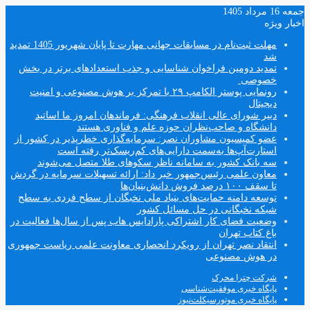
جمعه 16 مرداد 1405
اخبار ویژه
مهلت ثبت‌نام در مسابقات جهانی مهارت تا پایان شهریور 1405 تمدید
شد
تمدید دومین فراخوان شناسایی و جذب استعدادهای برتر در بخش
خصوصی
رونمایی پوستر الکامپ ۲۹ با تمرکز بر هوش مصنوعی و امنیت
دیجیتال
دبیر شورای عالی انقلاب فرهنگی: فرماندهان امروز ما اساتید
دانشگاه و صاحب‌نظران حوزه علم و فناوری هستند
عضو کمیسیون مشاوران نصر: سرمایه‌گذاری خطرپذیر در کشور از
استارت‌آپ‌ها به‌سمت دارایی‌های کم‌ریسک‌تر رفته است
سه بانک کشور به سامانه ناظر سکوهای طلا متصل می‌شوند
معاون علمی رئیس‌جمهور خبر داد: ارائه تسهیلات سرمایه در گردش
تا سقف ۱۰۰ درصد فروش دانش‌بنیان‌ها
توسعه دامنه حمایت‌های بنیاد ملی نخبگان از سطح فردی به سطح
شبکه نخبگانی در حل مسائل کشور
وضعیت فضای کار اشتراکی پارادایس هاب پس از سال‌ها فعالیت در
باغ کتاب تهران
انتقاد نصر تهران از رویکرد انحصاری معاونت علمی ریاست جمهوری
در هوش مصنوعی
شرکت چترا محرک
پایگاه خبری موفقیت‌شناسی
پایگاه خبری موتورسیکلت‌نیوز