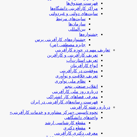
فهرست صندوق‌ها
مراکز کارآفرینی دانشگاه‌ها
سایت‌های دولتی و غیردولتی
سایت‌های مرتبط
سازمان‌ها
بین‌المللی
جشنواره‌ها
جشنواره‌های کارآفرینی‌ پرس
جایزه مصطفی (ص)
تعاریف مهم در حوزه کارآفرینی
تعریف کارآفرینی و کارآفرین
تعریف استارت‌آپ
انواع کارآفرینان
موفقیت در کارآفرینی
تعریف خلاقیت و نوآوری
نظام ملی نوآوری
انقلاب صنعتی پنجم
درباره روز ملی کارآفرینی
معرفی فضاهای کار اشتراکی
فهرست رسانه‌های کارآفرینی در ایران
درباره رشته کارآفرینی
نحوه تاسیس «مرکز مشاوره و خدمات کارآفرینی»
واحدهای دانشگاهی
مقطع کارشناسی ارشد
مقطع دکتری
معرفی دکتری کارآفرینی