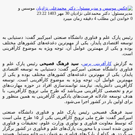
موسس و
ارسال
مدیرمسئول: دکتر محمدعلی نژادیان
30 مهر 1403 23:22
ایمیل
0
خواندن این مطلب 4 دقیقه زمان میبرد
رئیس پارک علم و فناوری دانشگاه صنعتی امیرکبیر گفت: دستیابی به
توسعه اقتصادی پایدار، یکی از مهم‌ترین دغدغه‌های کشور‌های مختلف
بوده و یکی از مهمترین عوامل آن، توجه ویژه به موضوع کارآفرینی
است.
به گزارش
کارآفرینی پرس
،
سید فرهنگ فصیحی
رئیس پارک علم و
فناوری دانشگاه صنعتی امیرکبیر گفت: دستیابی به توسعه اقتصادی
پایدار، یکی از مهم‌ترین دغدغه‌های کشور‌های مختلف بوده و یکی از
مهمترین عوامل آن، توجه ویژه به موضوع کارآفرینی است. توسعه
کارآفرینی دانش‌پایه، نیازمند توانمندسازی افراد در حوزه مهارت‌های
نرم و تخصصی کارآفرینی می‌باشد که طرح ملی ترویج کارآفرینی، با
هدف توسعه عادلانه فرصت‌های یادگیری کارآفرینی به همین منظور و
برای اولین بار در کشور اجرا می‌شود.
سید فرهنگ فصیحی رئیس پارک علم و فناوری دانشگاه صنعتی
امیرکبیر گفت: طرح ملی ترویج کارآفرینی یکی از ۱۵ طرح ملی است
که توسط معاونت فناوری و نوآوری وزارت علوم، تحقیقات و فناوری
تدوین شده است و با محوریت پارک‌های علم و فناوری در کشور برگزار
می‌گردد. هر کدام از پارک‌های فناوری به عنوان دبیرخانه مسئول هستند