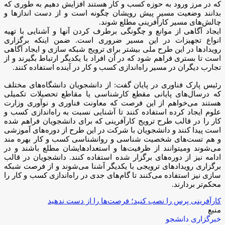
که در مرز ورود به حوزه کسب و کار هستند افزایش دهیم به طوری که
بدانند وضعیت مسیر پیش رویشان چگونه است و از دست انداز‌ها و
چالش‌های مسیر کارآفرینی مطلع شوند.
ایجاد آگاهی از موانع و چگونگی برطرف کردن آنها و آشنایی با تهیه
انواع تجهیزات در این مسیر ضروری است. ضمن اینکه برگزاری
رویداد‌ها در این طرح ملی بیشتر برای ترویج شبکه سازی و ایجاد آگاهی
است تا بستری فراهم شود که در آن افراد با یکدیگر ارتباط بگیرند و از
تجارب دیگران در مسیر راه‌اندازی کسب و کار در آینده استفاده کنند.
رئیس پارک فناوری در پایان گفت: از دانشجویان دانشگاه‌های مختلف
که درسال‌های پایانی مقطع کارشناسی یا مقاطع تحصیلات تکمیلی
هستند می‌خواهم از این فرصت که معاونت فناوری و نوآوری وزارت
علوم ایجاد کرده استفاده کنند تا آشنایی نسبت به راه‌اندازی کسب و
کار را در قالب طرح ترویج کارآفرینی که برای دانشجویان فراهم شده
است پیدا کنند و دانشجویان با شرکت در این طرح از دوره‌های آموزشی
و هم تست‌های شخصیت شناسی و روانشناسی کسب و کار بهره مند
می‌شوند ومیتوانند از ظرفیت‌ها و استعدادهایشان مطلع باشند و در
ادامه نیز از دوره‌های برگزار شده استفاده کنند. دانشجویان در قالب
برگزاری رویداد‌های ترویجی با یکدیگر آشنا می‌شوند و از فرصت شبکه
سازی نیز استفاده می‌کنند تا گام‌های جدی در راه‌اندازی کسب و کار را
محکم‌تر بردارند.
کارآفرینی پرس را نصب کنید؛ فرصت‌ها را از دست ندهید
منبع
خبرگزاری دانشجو