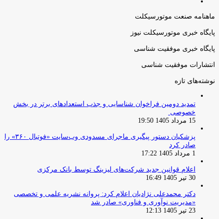
صفحه
قبلی
بعدی
ماهنامه صنعت موتورسیکلت
پایگاه خبری موتورسیکلت نیوز
پایگاه خبری موفقیت شناسی
انتشارات موفقیت شناسی
نوشته‌های تازه
تمدید دومین فراخوان شناسایی و جذب استعدادهای برتر در بخش
خصوصی
15 مرداد 1405 19:50
پزشکیان دستور پیگیری ماجرای مسدودی وب‌سایت «فوتبال ۳۶۰» را
صادر کرد
1 مرداد 1405 17:22
اعلام قوانین جدید شرکت‌های لیزینگ توسط بانک مرکزی
30 تیر 1405 16:49
دکتر محمدعلی نژادیان اعلام کرد: پروانه نشریه علمی و تخصصی
«مدیریت نوآوری و فناوری» صادر شد
23 تیر 1405 12:13