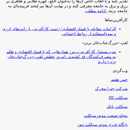
تقدیر کنند و با القاب خاص آ‌ن‌ها را به‌عنوان الگو، چهره طلایی و ظاهری پر
زرق و برق به جامعه معرفی کنند و در نهایت آن‌ها نیز لبخند فریبنده‌ای به
جامعه بزنند.
ادامه مطلب
کارآفرین‌نماها
الزامات مقابله با فساد اقتصادی/ ژست کارآفرینی با رانت‌های ارزی
و سوءاستفاده از روابط اجتماعی
لقبِ «بزرگ‌جناب‌خان برتر»
مدیرمسئول کارآفرینی‌پرس: همان‌هایی که با فساد اقتصادی و ظلم
به مصرف‌کنندگان قد کشیدند، امروز عطشِ لقبِ «بزرگ‌جناب‌خان
برتر» دارند
وب‌گردی
حس هفتم
شرکت چترا محرک
سیکلت کالا
سیکلت بانک
مجله صنعت موتورسیکلت
پایگاه خبری موتورسیکلت نیوز