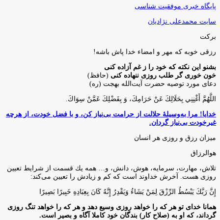
پایگاه خبری موفقیت شناسی
سایت محمدعلی نژادیان
برکت
رزقی خوبه كه مهر و امضاء خدا پاش باشه!
بشنو این نکته که خود را ز غم آزاده کنی
خون خوری گر طلب روزی ننهاده کنی
(حافظ)
دعای مورد توصیه حضرت آیت‌الله بهجت (ره)
اللَّهُمَّ أَغْنِنِي بِحَلَالِكَ عَنْ حَرَامِكَ، وَ بِفَضْلِكَ عَمَّنْ سِوَاكَ‏.
خدایا! مرا به‌وسیلۀ حلالت از حرامت بی‌نیاز کن، و با فضل خودت، از هرچه
غیرخودت بی‌نیاز گردان.
میزان رزق و روزی هر انسان
هوالرزاق
تلاش، مهارت، سرمايه، هوش، دانش، و… همه يك قسمت از شرايط تعيين
روزى هست. آخرش خداوند است كه كم و زيادش را تعيين مى‌كند:
إِنَّ رَبَّكَ يَبْسُطُ الرِّزْقَ لِمَنْ يَشَاءُ وَيَقْدِرُ إِنَّهُ كَانَ بِعِبَادِهِ خَبِيرًا بَصِيرًا
همانا خدای تو هر که را خواهد روزی وسیع دهد و هر که را خواهد تنگ روزی
گرداند، که او به (صلاح کار) بندگان خود کاملا آگاه و بصیر است.