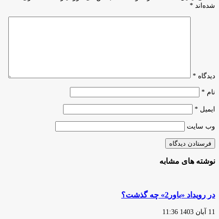
و
شده‌اند
*
اشتغال
دیدگاه
*
نام
*
ایمیل
*
وب‌ سایت
نوشته های مشابه
در رویداد «باور2» چه گذشت؟
11 آبان 1403 11:36