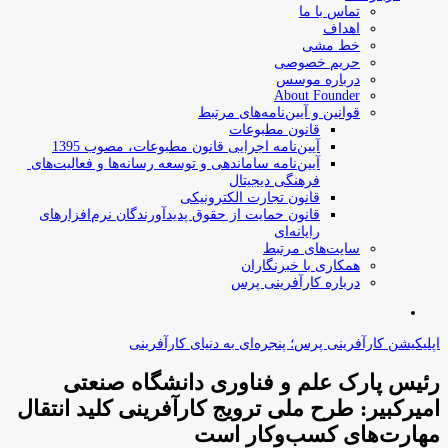
تماس با ما
اهداف
خط مشی
حریم خصوصی
درباره موسس
About Founder
قوانین و آیین‌نامه‌های مرتبط
‌قانون مطبوعات
آیین‌نامه اجرایی قانون مطبوعات، مصوب 1395
آیین‌نامه سامان­دهی و توسعه رسانه­‌ها و فعالیت‌­های
فرهنگی دیجیتال
قانون تجارت الکترونیکی
قانون حمایت از حقوق پدیدآورندگان نرم‌افزارهای
رایانه‌ای
سایت‌های مرتبط
همکاری با خبرنگاران
درباره کارآفرینی پرس
جستجو
برای
اپلیکیشن کارآفرینی پرس؛ پنجره‌ای به دنیای کارآفرینی
رئیس پارک علم و فناوری دانشگاه صنعتی
امیرکبیر: طرح ملی ترویج کارآفرینی کلید انتقال
مهارت‌های کسب‌وکار است