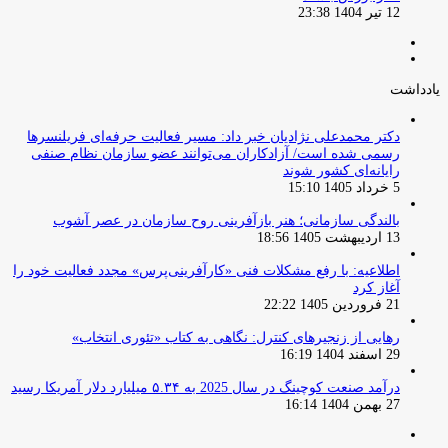
12 تیر 1404 23:38
صفحه
صفحه
قبلی
بعدی
یادداشت
دکتر محمدعلی نژادیان خبر داد: مسیر فعالیت حرفه‌ای فریلنسرها
رسمی شده است/ آزادکاران می‌توانند عضو سازمان نظام صنفی
رایانه‌ای کشور شوند
5 خرداد 1405 15:10
بالندگی سازمانی؛ هنر بازآفرینی روح سازمان در عصر آشوب
13 اردیبهشت 1405 18:56
اطلاعیه: با رفع مشکلات فنی «کارآفرینی‌پرس» مجدد فعالیت خود را
آغاز کرد
21 فروردین 1405 22:22
رهایی از زنجیرهای کنترل: نگاهی به کتاب «تئوری انتخاب»
29 اسفند 1404 16:19
درآمد صنعت کوچینگ در سال 2025 به ۵.۳۴ میلیارد دلار آمریکا رسید
27 بهمن 1404 16:14
صفحه