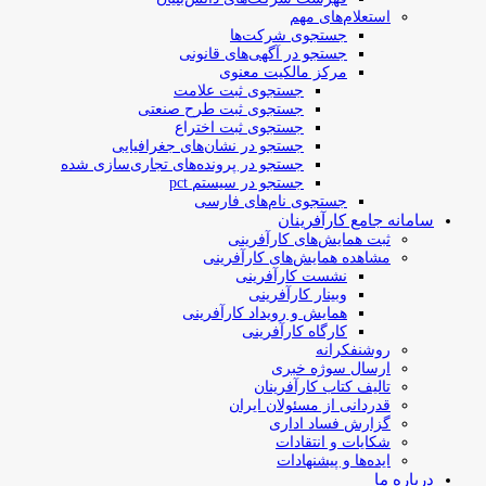
استعلام‌های مهم
جستجوی شرکت‌ها
جستجو در آگهی‌های قانونی
مرکز مالکیت معنوی
جستجوی ثبت علامت
جستجوی ثبت طرح صنعتی
جستجوی ثبت اختراع
جستجو در نشان‌های جغرافیایی
جستجو در پرونده‌های تجاری‌سازی شده
جستجو در سیستم pct
جستجوی نام‌های فارسی
سامانه جامع کارآفرینان
ثبت همایش‌های کارآفرینی
مشاهده همایش‌های کارآفرینی
نشست کارآفرینی
وبینار کارآفرینی
همایش و رویداد کارآفرینی
کارگاه کارآفرینی
روشنفکرانه
ارسال سوژه‌ خبری
تالیف کتاب کارآفرینان
قدردانی از مسئولان ایران
گزارش فساد اداری
شکایات و انتقادات
ایده‌ها و پیشنهادات
درباره ما