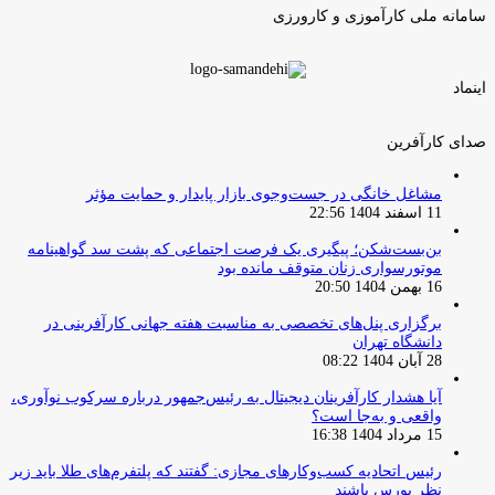
سامانه ملی کارآموزی و کارورزی
اینماد
صدای کارآفرین
مشاغل خانگی در جست‌وجوی بازار پایدار و حمایت مؤثر
11 اسفند 1404 22:56
بن‌بست‌شکن؛ پیگیری یک فرصت اجتماعی که پشت سد گواهینامه
موتورسواری زنان متوقف مانده بود
16 بهمن 1404 20:50
برگزاری پنل‌های تخصصی به مناسبت هفته جهانی کارآفرینی در
دانشگاه تهران
28 آبان 1404 08:22
آیا هشدار کارآفرینان دیجیتال به رئیس‌جمهور درباره سرکوب نوآوری،
واقعی و به‌جا است؟
15 مرداد 1404 16:38
‏رئیس اتحادیه کسب‌وکارهای مجازی: گفتند که پلتفرم‌های طلا باید زیر
نظر بورس باشند