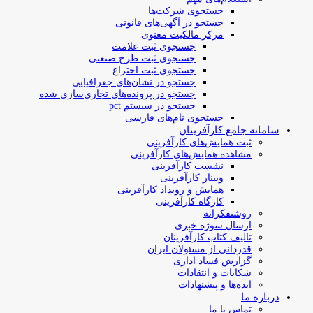
جستجوی شرکت‌ها
جستجو در آگهی‌های قانونی
مرکز مالکیت معنوی
جستجوی ثبت علامت
جستجوی ثبت طرح صنعتی
جستجوی ثبت اختراع
جستجو در نشان‌های جغرافیایی
جستجو در پرونده‌های تجاری‌سازی شده
جستجو در سیستم pct
جستجوی نام‌های فارسی
سامانه جامع کارآفرینان
ثبت همایش‌های کارآفرینی
مشاهده همایش‌های کارآفرینی
نشست کارآفرینی
وبینار کارآفرینی
همایش و رویداد کارآفرینی
کارگاه کارآفرینی
روشنفکرانه
ارسال سوژه‌ خبری
تالیف کتاب کارآفرینان
قدردانی از مسئولان ایران
گزارش فساد اداری
شکایات و انتقادات
ایده‌ها و پیشنهادات
درباره ما
تماس با ما