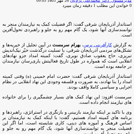
ارسال
مدیرمسئول: دکتر محمدعلی نژادیان
26 مهر 1403 09:05
ایمیل
0
خواندن این مطلب 1 دقیقه زمان میبرد
استاندار آذربایجان شرقی گفت: اگر فضیلت کمک به نیازمندان منجر به
توانمندسازی آنها شود، یک گام مهم رو به جلو و راهبردی تحول‌آفرین
است.
به گزارش
کارآفرینی پرس
،
بهرام سرمست
در آیین تجلیل از خیریه‌ها و
تشکل‌های مردمی آذربایجان شرقی، با تسلیت درگذشت خیّر نیک‌اندیش
تبریزی، حاج یعقوب صادق نوبری، گفت: کمیته امداد جزو نهادهای
انقلابی است که همواره در طول تاریخ فعالیتش یاری‌رسان نیازمندان
در جامعه بوده است.
استاندار آذربایجان شرقی گفت: حضرت امام خمینی (ه) وقتی کمیته
امداد را بنا نهادند، به ضرورت و فلسفه وجودی این نهاد انقلابی در نظام
اجرایی و سیاسی کاملا واقف بودند.
سرمست افزود: این نهاد کمک های بسیار چشمگیری را برای خانواده
های نیازمند انجام داده است.
وی با تاکید بر اینکه نیازمند بازبینی و بازنگری در استراتژی، راهبردها و
برنامه های کمیته امداد هستیم، گفت: با اینکه کمک به نیازمندان بر
اساس فرهنگ و آموزه های دینی، کاری شایسته است، اما اگر این
فضیلت منجر به توانمندسازی آنها شود، یک گام مهم رو به جلو و
راهبردی تحول آفرین است.