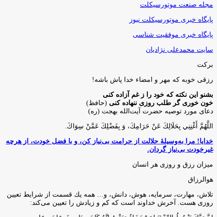
مجله صنعت موتورسیکلت
پایگاه خبری موتورسیکلت نیوز
پایگاه خبری موفقیت شناسی
سایت محمدعلی نژادیان
برکت
رزقی خوبه كه مهر و امضاء خدا پاش باشه!
بشنو این نکته که خود را ز غم آزاده کنی
خون خوری گر طلب روزی ننهاده کنی
(حافظ)
دعای مورد توصیه حضرت آیت‌الله بهجت (ره)
اللَّهُمَّ أَغْنِنِي بِحَلَالِكَ عَنْ حَرَامِكَ، وَ بِفَضْلِكَ عَمَّنْ سِوَاكَ‏.
خدایا! مرا به‌وسیلۀ حلالت از حرامت بی‌نیاز کن، و با فضل خودت، از هرچه
غیرخودت بی‌نیاز گردان.
میزان رزق و روزی هر انسان
هوالرزاق
تلاش، مهارت، سرمايه، هوش، دانش، و… همه يك قسمت از شرايط تعيين
روزى هست. آخرش خداوند است كه كم و زيادش را تعيين مى‌كند: