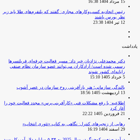
15 مرداد 1404 16:38
‏رئیس اتحادیه کسب‌وکارهای مجازی: گفتند که پلتفرم‌های طلا باید زیر
نظر بورس باشند
12 تیر 1404 23:38
صفحه
صفحه
قبلی
بعدی
یادداشت
دکتر محمدعلی نژادیان خبر داد: مسیر فعالیت حرفه‌ای فریلنسرها
رسمی شده است/ آزادکاران می‌توانند عضو سازمان نظام صنفی
رایانه‌ای کشور شوند
5 خرداد 1405 15:10
بالندگی سازمانی؛ هنر بازآفرینی روح سازمان در عصر آشوب
13 اردیبهشت 1405 18:56
اطلاعیه: با رفع مشکلات فنی «کارآفرینی‌پرس» مجدد فعالیت خود را
آغاز کرد
21 فروردین 1405 22:22
رهایی از زنجیرهای کنترل: نگاهی به کتاب «تئوری انتخاب»
29 اسفند 1404 16:19
درآمد صنعت کوچینگ در سال 2025 به ۵.۳۴ میلیارد دلار آمریکا رسید