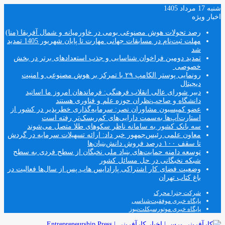
شنبه 17 مرداد 1405
اخبار ویژه
رصد تحولات هوش مصنوعی بومی در خاورمیانه و شمال آفریقا (منا)
مهلت ثبت‌نام در مسابقات جهانی مهارت تا پایان شهریور 1405 تمدید
شد
تمدید دومین فراخوان شناسایی و جذب استعدادهای برتر در بخش
خصوصی
رونمایی پوستر الکامپ ۲۹ با تمرکز بر هوش مصنوعی و امنیت
دیجیتال
دبیر شورای عالی انقلاب فرهنگی: فرماندهان امروز ما اساتید
دانشگاه و صاحب‌نظران حوزه علم و فناوری هستند
عضو کمیسیون مشاوران نصر: سرمایه‌گذاری خطرپذیر در کشور از
استارت‌آپ‌ها به‌سمت دارایی‌های کم‌ریسک‌تر رفته است
سه بانک کشور به سامانه ناظر سکوهای طلا متصل می‌شوند
معاون علمی رئیس‌جمهور خبر داد: ارائه تسهیلات سرمایه در گردش
تا سقف ۱۰۰ درصد فروش دانش‌بنیان‌ها
توسعه دامنه حمایت‌های بنیاد ملی نخبگان از سطح فردی به سطح
شبکه نخبگانی در حل مسائل کشور
وضعیت فضای کار اشتراکی پارادایس هاب پس از سال‌ها فعالیت در
باغ کتاب تهران
شرکت چترا محرک
پایگاه خبری موفقیت‌شناسی
پایگاه خبری موتورسیکلت‌نیوز