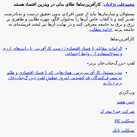
محمدعلی نژادیان
: کارآفرین‌نماها؛ طلای بدلی در ویترین اقتصاد هستند
مسئولان و سازمان‌ها نباید از چنین افرادی بدون تحقیق درست و به‌نادرست
تقدیر کنند و با القاب خاص آ‌ن‌ها را به‌عنوان الگو، چهره طلایی و ظاهری پر
زرق و برق به جامعه معرفی کنند و در نهایت آن‌ها نیز لبخند فریبنده‌ای به
جامعه بزنند.
ادامه مطلب
کارآفرین‌نماها
الزامات مقابله با فساد اقتصادی/ ژست کارآفرینی با رانت‌های ارزی
و سوءاستفاده از روابط اجتماعی
لقبِ «بزرگ‌جناب‌خان برتر»
مدیرمسئول کارآفرینی‌پرس: همان‌هایی که با فساد اقتصادی و ظلم
به مصرف‌کنندگان قد کشیدند، امروز عطشِ لقبِ «بزرگ‌جناب‌خان
برتر» دارند
وب‌گردی
حس هفتم
شرکت چترا محرک
سیکلت کالا
سیکلت بانک