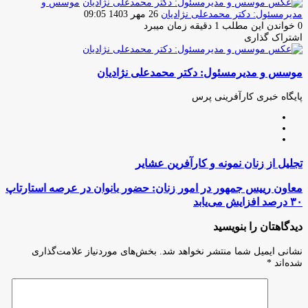
موسس و
ارسال
مدیرمسئول: دکتر محمدعلی نژادیان
26 مهر 1403 09:05
ایمیل
0
خواندن این مطلب 1 دقیقه زمان میبرد
اشتراک گذاری
چاپ
فیس
توئیتر
واتس
تلگرام
لینکدین
اشتراک
(X)
آپ
بوک
گذاری
موسس و مدیرمسئول: دکتر محمدعلی نژادیان
از
طریق
ایمیل
پایگاه خبری کارآفرینی پرس
وبسایت
لینکدین
اینستاگرام
تجلیل
تجلیل از زنان نمونه و کارآفرین عشایر
از
زنان
معاون
معاون رییس جمهور در امور زنان: حضور بانوان در عرصه استارتاپ
نمونه
رییس
۳۰ درصد افزایش می‌یابد
و
جمهور
کارآفرین
در
دیدگاهتان را بنویسید
عشایر
امور
زنان:
نشانی ایمیل شما منتشر نخواهد شد.
بخش‌های موردنیاز علامت‌گذاری
حضور
شده‌اند
*
بانوان
در
عرصه
استارتاپ