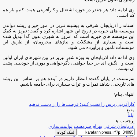
وی ادامه داد: هر چقدر در حوزه اشتغال و کارآفرینی همت کنیم باز هم
کم است.
استاندار آذربایجان شرقی به پیشینه تبریز در امور خیر و ریشه دواندن
موسسه های خیریه در تاریخ این شهر اشاره کرد و گفت: تبریز به کمک
این موسسه های خیریه است که امروز به شهری بدون گدا تبدیل شده
است و بسیاری از مشکلات و نیازهای محرومان، از طریق این
موسسات تامین و برآورده می شود.
وی ادامه داد: آذربایجان به ویژه شهر تبریز در بین شهرهای ایران اولین
است و انگیزه ای جز خدا خواهی، دگرخواهی و دوری از خودبینی پشت
آن نیست.
سرمست در پایان گفت: انتطار داریم در آینده هم بر اساس این ریشه
های تاریخی، شاهد ثمرات و اثرات بسیاری برای جامعه باشیم.
انتهای پیام/
کارآفرینی پرس را نصب کنید؛ فرصت‌ها را از دست ندهید
منبع
ایلنا
برچسب ها
آذربایجان شرقی
بهرام سرمست
توانمندسازی
لینک کوتاه