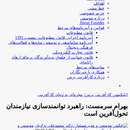
اهداف
خط مشی
حریم خصوصی
درباره موسس
About Founder
قوانین و آیین‌نامه‌های مرتبط
‌قانون مطبوعات
آیین‌نامه اجرایی قانون مطبوعات، مصوب 1395
آیین‌نامه سامان­دهی و توسعه رسانه­‌ها و فعالیت‌­های
فرهنگی دیجیتال
قانون تجارت الکترونیکی
قانون حمایت از حقوق پدیدآورندگان نرم‌افزارهای
رایانه‌ای
سایت‌های مرتبط
همکاری با خبرنگاران
درباره کارآفرینی پرس
جستجو
برای
اپلیکیشن کارآفرینی پرس؛ پنجره‌ای به دنیای کارآفرینی
بهرام سرمست: راهبرد توانمندسازی نیازمندان
تحول‌آفرین است
موسس و