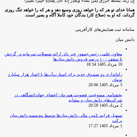
إِنَّ رَبَّكَ يَبْسُطُ الرِّزْقَ لِمَنْ يَشَاءُ وَيَقْدِرُ إِنَّهُ كَانَ بِعِبَادِهِ خَبِيرًا بَصِيرًا
همانا خدای تو هر که را خواهد روزی وسیع دهد و هر که را خواهد تنگ روزی
گرداند، که او به (صلاح کار) بندگان خود کاملا آگاه و بصیر است.
سامانه ثبت همایش‌های کارآفرینی
دانش‌ بنیان‌
معاون علمی رئیس‌جمهور خبر داد: ارائه تسهیلات سرمایه در گردش
تا سقف ۱۰۰ درصد فروش دانش‌بنیان‌ها
10 مرداد 1405 18:34
راه‌اندازی دو صندوق جدید برای استارت‌آپ‌ها با اعتبار هزار میلیارد
تومان
5 مرداد 1405 20:06
بخشنامه: ممنوعیت عضویت همزمان اعضای جهاددانشگاهی در
شرکت‌های دانش‌بنیان و مشابه
2 مرداد 1405 20:58
تسهیل فرایند تامین مالی دانش‌بنیان‌ها توسط موسسه دانش‌بنیان
برکت
1 مرداد 1405 17:27
صفحه