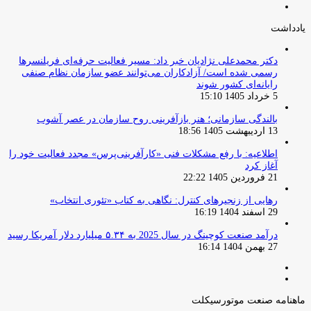
صفحه
قبلی
بعدی
یادداشت
دکتر محمدعلی نژادیان خبر داد: مسیر فعالیت حرفه‌ای فریلنسرها
رسمی شده است/ آزادکاران می‌توانند عضو سازمان نظام صنفی
رایانه‌ای کشور شوند
5 خرداد 1405 15:10
بالندگی سازمانی؛ هنر بازآفرینی روح سازمان در عصر آشوب
13 اردیبهشت 1405 18:56
اطلاعیه: با رفع مشکلات فنی «کارآفرینی‌پرس» مجدد فعالیت خود را
آغاز کرد
21 فروردین 1405 22:22
رهایی از زنجیرهای کنترل: نگاهی به کتاب «تئوری انتخاب»
29 اسفند 1404 16:19
درآمد صنعت کوچینگ در سال 2025 به ۵.۳۴ میلیارد دلار آمریکا رسید
27 بهمن 1404 16:14
صفحه
صفحه
قبلی
بعدی
ماهنامه صنعت موتورسیکلت