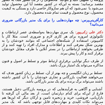
مقصد برسانید؛ بسته به این‌که در کشور مقصد آیا این محصول تولید
می‌شود یا نمی‌شود که آن هم‌ سازوکار خاصی دارد و بستگی‌ به کیفیت
محصول، نوع محصول و قیمت تمام شده محصول دارد.
کارآفرینی‌پرس: چه مهارت‌هایی را برای یک مدیر بازرگانی ضروری
می‌دانید؟
دکتر علی زکی‌پور:
یک سری مهارت‌ها به‌واسطه‌ی عصر ارتباطات و
تکنولوژی امروزه برای هر کاری لازم و ضروری است. مثلا کار با
کامپیوتر، استفاده از شبکه‌های اجتماعی که بتوانند خودشان را به
بهترین شکل معرفی کنند و اطلاعات و مدارک افراد را تهیه کنند و از
طرفی بخواهند ارتباطاتی را در بستر آنلاین با طرف مقابل خودشان
برقرار کنند و کار را پیش ببرند.
از طرف دیگر توانایی برقراری ارتباط موثر و تسلط بر اصول و فنون
مذاکره می‌تواند یک امتیاز بزرگ باشد.
تسلط بر زبان انگلیسی و چه بهتر از آن، تسلط بر زبان کشور هدف که
می‌خواهند فعالیت بازرگانی و تجاری خودشان را با آن کشور داشته
باشند می‌تواند برگ برنده برای یک مدیر بازرگانی باشد.
آشنایی و آگاهی به فرآیندهایی که در پروسه بازرگانی دخیل هستند،
فارغ از این‌که برای کدام دپارتمان است، از بعد مالی آن گرفته تا
بازاریابی، فروشی، خرید و زنجیره تامین و ارکان دیگر که این‌ها هم
می‌تواند نکات کلیدی و مهارت‌های قابل توجهی باشد که یک مدیر