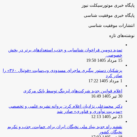
پایگاه خبری موتورسیکلت نیوز
پایگاه خبری موفقیت شناسی
انتشارات موفقیت شناسی
نوشته‌های تازه
تمدید دومین فراخوان شناسایی و جذب استعدادهای برتر در بخش
خصوصی
15 مرداد 1405 19:50
پزشکیان دستور پیگیری ماجرای مسدودی وب‌سایت «فوتبال ۳۶۰» را
صادر کرد
1 مرداد 1405 17:22
اعلام قوانین جدید شرکت‌های لیزینگ توسط بانک مرکزی
30 تیر 1405 16:49
دکتر محمدعلی نژادیان اعلام کرد: پروانه نشریه علمی و تخصصی
«مدیریت نوآوری و فناوری» صادر شد
23 تیر 1405 12:13
نقشه راه جدید بنیاد ملی نخبگان ایران برای حمایت، جذب و تکریم
نخبگان کشور