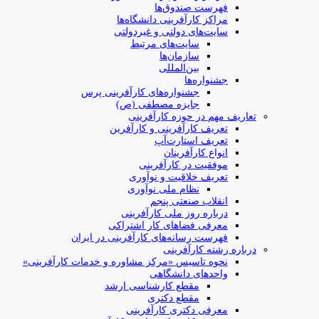
فهرست صندوق‌ها
مراکز کارآفرینی دانشگاه‌ها
سایت‌های دولتی و غیردولتی
سایت‌های مرتبط
سازمان‌ها
بین‌المللی
جشنواره‌ها
جشنواره‌های کارآفرینی‌ پرس
جایزه مصطفی (ص)
تعاریف مهم در حوزه کارآفرینی
تعریف کارآفرینی و کارآفرین
تعریف استارت‌آپ
انواع کارآفرینان
موفقیت در کارآفرینی
تعریف خلاقیت و نوآوری
نظام ملی نوآوری
انقلاب صنعتی پنجم
درباره روز ملی کارآفرینی
معرفی فضاهای کار اشتراکی
فهرست رسانه‌های کارآفرینی در ایران
درباره رشته کارآفرینی
نحوه تاسیس «مرکز مشاوره و خدمات کارآفرینی»
واحدهای دانشگاهی
مقطع کارشناسی ارشد
مقطع دکتری
معرفی دکتری کارآفرینی