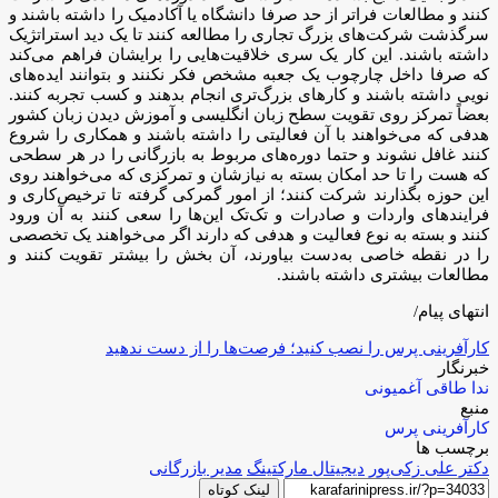
کنند و مطالعات فراتر از حد صرفا دانشگاه یا آکادمیک را داشته باشند و
سرگذشت شرکت‌های بزرگ تجاری را مطالعه‌ کنند تا یک دید استراتژیک
داشته باشند. این کار یک سری خلاقیت‌هایی را برایشان فراهم می‌کند
که صرفا داخل چارچوب یک جعبه مشخص فکر نکنند و بتوانند ایده‌های
نویی داشته باشند و کارهای بزرگ‌تری انجام بدهند و کسب تجربه کنند.
بعضاً تمرکز روی تقویت سطح زبان انگلیسی و آموزش دیدن زبان کشور
هدفی که می‌خواهند با آن فعالیتی را داشته باشند و همکاری را شروع
کنند غافل نشوند و حتما دوره‌های مربوط به بازرگانی را در هر سطحی
که هست را تا حد امکان بسته به نیازشان و تمرکزی که می‌خواهند روی
این حوزه بگذارند شرکت کنند؛ از امور گمرکی گرفته تا ترخیص‌کاری و
فرایندهای واردات و صادرات و تک‌تک این‌ها را سعی کنند به آن ورود
کنند و بسته به نوع فعالیت و هدفی که دارند اگر می‌خواهند یک تخصصی
را در نقطه خاصی به‌دست بیاورند، آن بخش را بیشتر تقویت کنند و
مطالعات بیشتری داشته باشند.
انتهای پیام/
کارآفرینی پرس را نصب کنید؛ فرصت‌ها را از دست ندهید
خبرنگار
ندا طاقی آغمیونی
منبع
کارآفرینی پرس
برچسب ها
دکتر علی زکی‌پور
دیجیتال مارکتینگ
مدیر بازرگانی
لینک کوتاه