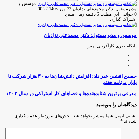
موسس و
ارسال
مدیرمسئول: دکتر محمدعلی نژادیان
22 مهر 1403 00:27
ایمیل
0
خواندن این مطلب 6 دقیقه زمان میبرد
اشتراک گذاری
چاپ
فیس
توئیتر
واتس
تلگرام
لینکدین
اشتراک
(X)
آپ
بوک
گذاری
موسس و مدیرمسئول: دکتر محمدعلی نژادیان
از
طریق
ایمیل
پایگاه خبری کارآفرینی پرس
وبسایت
لینکدین
اینستاگرام
حسین
حسین افشین خبر داد: افزایش دانش‌بنیان‌ها به ۳۰ هزار شرکت تا
افشین
پایان برنامه هفتم
خبر
داد:
معرفی
معرفی برترین شتابدهنده‌ها و فضاهای کار اشتراکی در سال ۱۴۰۲
افزایش
برترین
دانش‌بنیان‌ها
شتابدهنده‌ها
دیدگاهتان را بنویسید
به
و
۳۰
فضاهای
نشانی ایمیل شما منتشر نخواهد شد.
بخش‌های موردنیاز علامت‌گذاری
هزار
کار
شده‌اند
*
شرکت
اشتراکی
تا
در
پایان
سال
برنامه