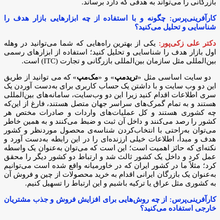
بازرگانی را می‌تواند به هدفی که دارد برساند.
کارآفرینی‌پرس: چگونه و با استفاده از چه ابزارهایی بازار هدف را
شناسایی و تحلیل می‌کنید؟
دکتر علی زکی‌پور:
یکی از بهترین راه‌هایی که شما می‌توانید در وهله
اول بازار هدف را شناسایی و تحلیل کنید؛ استفاده از ابزارهای رسمی
بین‌المللی مثل سازمان بین‌المللی بازرگانی و تجارت (ITC) است.
دو‌ سایت اساسی مثل «
تریدمپ
» و «
مک‌مپ
» که می توانید از طریق
این دو وب سایت و با داشتن یک حساب کاربری برای به‌دست آوردن یک
سری اطلاعات اقدام کنید زیرا این دو وب‌سایت، سامانه‌های بین‌المللی
هستند و به تمام گمرک‌های سراسر جهان متصل هستند، فارغ از این‌که
چه کشوری هستند و کل عملیات‌های واردات و صادرات مختص هر
کشور را رصد می‌کنند و داخل آن ثبت و ضبط می‌کنند و به همین خاطر
می‌توان به‌راحتی با انتخاب‌کردن شناسه‌ی محصول موردنظر و کشور
هدف و مبدأ، اطلاعات خیلی ارزنده‌ای را در این رابطه به‌دست آورد و
نکته‌ای که حائز اهمیت است؛ این است که می‌توان به‌عنوان یک واسطه
عمل کرد و داخل یک کشور ثالث شد و ارتباط دو کشور دیگر را محقق
کرد؛ مثلاً ما در کشور ایران که در خاورمیانه واقع شده است می‌توانیم
به‌عنوان یک بازرگان ایرانی اقدام به خرید محصولات از چین و فروش آن
به کشوری مثل عراق یا ترکیه باشیم و این ارتباط را تسهیل کنیم.
کارآفرینی‌پرس: از چه روش‌هایی برای افزایش فروش و جذب مشتریان
خارجی استفاده می‌کنید؟