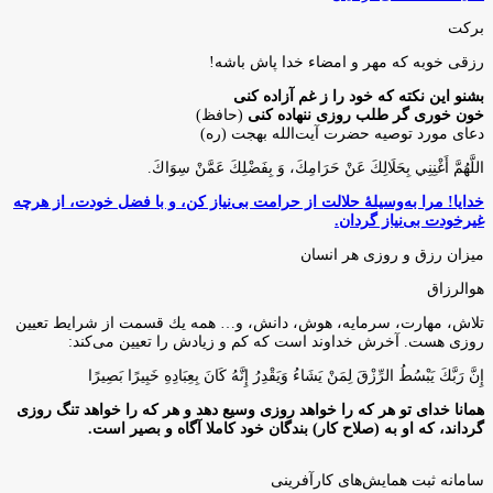
برکت
رزقی خوبه كه مهر و امضاء خدا پاش باشه!
بشنو این نکته که خود را ز غم آزاده کنی
خون خوری گر طلب روزی ننهاده کنی
(حافظ)
دعای مورد توصیه حضرت آیت‌الله بهجت (ره)
اللَّهُمَّ أَغْنِنِي بِحَلَالِكَ عَنْ حَرَامِكَ، وَ بِفَضْلِكَ عَمَّنْ سِوَاكَ‏.
خدایا! مرا به‌وسیلۀ حلالت از حرامت بی‌نیاز کن، و با فضل خودت، از هرچه
غیرخودت بی‌نیاز گردان.
میزان رزق و روزی هر انسان
هوالرزاق
تلاش، مهارت، سرمايه، هوش، دانش، و… همه يك قسمت از شرايط تعيين
روزى هست. آخرش خداوند است كه كم و زيادش را تعيين مى‌كند:
إِنَّ رَبَّكَ يَبْسُطُ الرِّزْقَ لِمَنْ يَشَاءُ وَيَقْدِرُ إِنَّهُ كَانَ بِعِبَادِهِ خَبِيرًا بَصِيرًا
همانا خدای تو هر که را خواهد روزی وسیع دهد و هر که را خواهد تنگ روزی
گرداند، که او به (صلاح کار) بندگان خود کاملا آگاه و بصیر است.
سامانه ثبت همایش‌های کارآفرینی