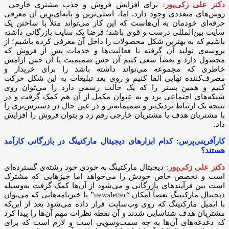
دکتر علی زکی‌پور:
برای افزایش فروش و جذب مشتری خارجی
روش‌های متعددی وجود دارد. اما، اصلی‌ترین و پایه‌ای‌ترین آن معرفی
حرفه‌ای خودمان به آن‌هاست که این کار می‌تواند مثلاً با ساختن یک
سایت بین‌المللی درست و قوی باشد؛ فرضا یک سایت بازرگانی داشته
باشیم که به بهترین شکل محصولات را داخل آن معرفی کرده باشیم؛ از
پروسه‌ی تولید آن گرفته تا فعالیت‌ها و خدمات پس از فروش که
محصول دارد و بعضاً سعی کنیم آن حس صمیمیت یا آن حس آرامش
خاطری که مجموعه می‌تواند داشته باشد را برای خریدار و
مصرف‌کننده نهایی القا کنیم و روی بعد تبلیغات به این شکل حرکت
کنیم و همین بستر را که یک حالت رسمی دارد را می‌توان روی
شبکه‌های اجتماعی برد و به عنوان مکمل از آن هم کمک گرفت و در
نتیجه یک ارتباط نزدیک‌تر و صمیمانه‌تر و در عین حال در دسترس‌تری را
با مشتریان هدف یا مشتریان خارجی رقم زد و بتوان فروش را افزایش
داد.
کارآفرینی‌پرس: کدام ابزارهای دیجیتال مارکتینگ در بازرگانی کارآمد
هستند؟
دکتر علی زکی‌پور:
دیجیتال مارکتینگ به خودی خود رشته‌‌ی گسترده‌ای
است و تخصص خاص خودش را می‌خواهد اما چیزهایی که مشترک
است بین فرآیندهای بازرگانی و می‌شود از آن‌ها کمک گرفت به‌وسیله
دیجیتال مارکتینگ بعضاً امکان “newsletter” یا خبرنامه‌هایی که می‌توان
با ایمیل مارکتینگ که روی وب‌سایت قرار داده می‌شود بعد از این‌که
مشتریان هدف شناسایی شدند و آن نقطه نظرات مهم آن‌ها را پیدا کرد
که دغدغه‌های آن‌ها به چه سمت‌وسویی است و لازم است که برای