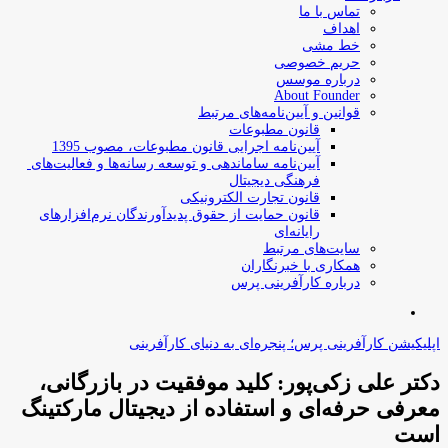
تماس با ما
اهداف
خط مشی
حریم خصوصی
درباره موسس
About Founder
قوانین و آیین‌نامه‌های مرتبط
‌قانون مطبوعات
آیین‌نامه اجرایی قانون مطبوعات، مصوب 1395
آیین‌نامه سامان­دهی و توسعه رسانه­‌ها و فعالیت‌­های
فرهنگی دیجیتال
قانون تجارت الکترونیکی
قانون حمایت از حقوق پدیدآورندگان نرم‌افزارهای
رایانه‌ای
سایت‌های مرتبط
همکاری با خبرنگاران
درباره کارآفرینی پرس
جستجو
برای
اپلیکیشن کارآفرینی پرس؛ پنجره‌ای به دنیای کارآفرینی
دکتر علی زکی‌پور: کلید موفقیت در بازرگانی،
معرفی حرفه‌ای و استفاده از دیجیتال مارکتینگ
است