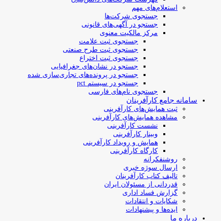
استعلام‌های مهم
جستجوی شرکت‌ها
جستجو در آگهی‌های قانونی
مرکز مالکیت معنوی
جستجوی ثبت علامت
جستجوی ثبت طرح صنعتی
جستجوی ثبت اختراع
جستجو در نشان‌های جغرافیایی
جستجو در پرونده‌های تجاری‌سازی شده
جستجو در سیستم pct
جستجوی نام‌های فارسی
سامانه جامع کارآفرینان
ثبت همایش‌های کارآفرینی
مشاهده همایش‌های کارآفرینی
نشست کارآفرینی
وبینار کارآفرینی
همایش و رویداد کارآفرینی
کارگاه کارآفرینی
روشنفکرانه
ارسال سوژه‌ خبری
تالیف کتاب کارآفرینان
قدردانی از مسئولان ایران
گزارش فساد اداری
شکایات و انتقادات
ایده‌ها و پیشنهادات
درباره ما