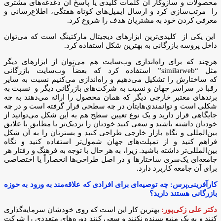
محصولات و سازوکار آن کلمات کلیدی یا پاسخ آن دغدغه‌های مشتری
را مرتب‌سازی کرد و ارسال ایمیل‌های کوتاه هفتگی، اطلاع‌رسانی و
معرفی کردن خود به مشتریان هدف را شروع کرد.
این یکی از کلیدی‌ترین ابزارهای دیجیتال مارکتینگ است که می‌توان
داخل پروسه بازرگانی به بهترین شکل استفاده کرد.
هرچند که برای راه‌اندازی وب‌سایت هم می‌توان از ابزارهای دیگر
مثل “similarweb” استفاده کرد که بعضاً وب‌سایت بازرگانی
که ساختارش را تشکیل می‌دهیم و راه‌اندازی می‌کنیم نسبت به سایر
رقبا در سراسر جهان و نسبت به شرکت‌های بازرگانی دیگر و نسبت به
برندهای معتبر خارجی دیگر که همان محصول را ارائه می‌دهند به چه
شکلی است و توانمندی‌هایتان در چه سطحی قرار گرفته است و در چه
جایگاهی قرار دارید و یک نوع تعیین سطح هم به این شکل می‌توانید از
خودتان داشته باشید و سعی کنید خودتان را نزدیک‌تر یا مطابق با علایق
بین‌المللی و نگاه بازار خارجی طراحی کنید و بسترتان را به آن شکل
فراهم کنید و از تمپلت‌های جهان شمول‌تر استفاده کنید و نگاه
بین‌المللی‌تر داشته باشید. زیرا، به هر حال با توجه به فرهنگ و رفتار هر
جامعه‌ای یک‌سری ساختارها و در اصل طراحی‌ها انحصاراً یا اختصاصی
برای آن جامعه کاربرد دارد.
کارآفرینی‌پرس: چه توصیه‌ای برای افرادی که علاقه‌مند به ورود به حوزه
بازرگانی هستند دارید؟
دکتر علی زکی‌پور:
بهترین کار این است که روی خودشان سرمایه‌گذاری
کنند و به یک منبع بسنده نکنند و سعی کنند دوره‌های متعددی را شرکت