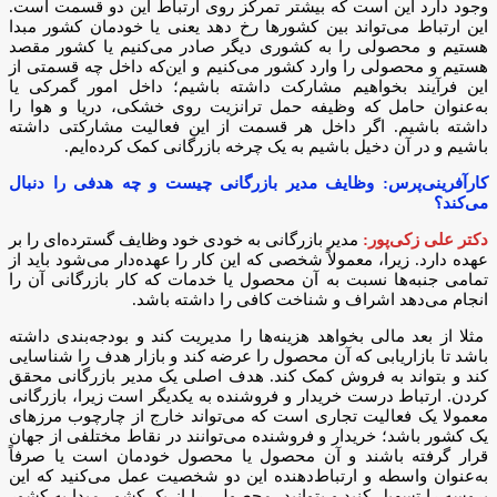
وجود دارد این است که بیشتر تمرکز روی ارتباط این دو قسمت است.
این ارتباط می‌تواند بین کشورها رخ دهد یعنی یا خودمان کشور مبدا
هستیم و محصولی را به کشوری دیگر صادر می‌کنیم یا کشور مقصد
هستیم و محصولی را وارد کشور می‌کنیم و این‌که داخل چه قسمتی از
این فرآیند بخواهیم مشارکت داشته باشیم؛ داخل امور گمرکی یا
به‌عنوان حامل که وظیفه حمل ترانزیت روی خشکی، دریا و هوا را
داشته باشیم. اگر داخل هر قسمت از این فعالیت مشارکتی داشته
باشیم و در آن دخیل باشیم به یک چرخه بازرگانی کمک کرده‌ایم.
کارآفرینی‌پرس: وظایف مدیر بازرگانی چیست و چه هدفی را دنبال
می‌کند؟
دکتر علی زکی‌پور:
مدیر بازرگانی به خودی خود وظایف گسترده‌ای را بر
عهده دارد. زیرا، معمولاً شخصی که این کار را عهده‌دار می‌شود باید از
تمامی جنبه‌ها نسبت به آن محصول یا خدمات که کار بازرگانی آن را
انجام می‌دهد اشراف و شناخت کافی را داشته باشد.
مثلا از بعد مالی بخواهد هزینه‌ها را مدیریت کند و بودجه‌بندی داشته
باشد تا بازاریابی که آن محصول را عرضه کند و بازار هدف را شناسایی
کند و بتواند به فروش کمک کند. هدف اصلی یک مدیر بازرگانی محقق
کردن. ارتباط درست خریدار و فروشنده به یکدیگر است زیرا، بازرگانی
معمولا یک فعالیت تجاری است که می‌تواند خارج از چارچوب مرزهای
یک کشور باشد؛ خریدار و فروشنده می‌توانند در نقاط مختلفی از جهان
قرار گرفته باشند و آن محصول یا محصول خودمان است یا صرفاً
به‌عنوان واسطه و ارتباط‌دهنده این دو شخصیت عمل می‌کنید که این
پروسه را تسهیل کنید و بتوانید محصولی را از یک کشور مبدا به کشور