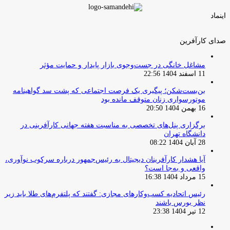
اینماد
صدای کارآفرین
مشاغل خانگی در جست‌وجوی بازار پایدار و حمایت مؤثر
11 اسفند 1404 22:56
بن‌بست‌شکن؛ پیگیری یک فرصت اجتماعی که پشت سد گواهینامه
موتورسواری زنان متوقف مانده بود
16 بهمن 1404 20:50
برگزاری پنل‌های تخصصی به مناسبت هفته جهانی کارآفرینی در
دانشگاه تهران
28 آبان 1404 08:22
آیا هشدار کارآفرینان دیجیتال به رئیس‌جمهور درباره سرکوب نوآوری،
واقعی و به‌جا است؟
15 مرداد 1404 16:38
‏رئیس اتحادیه کسب‌وکارهای مجازی: گفتند که پلتفرم‌های طلا باید زیر
نظر بورس باشند
12 تیر 1404 23:38
صفحه