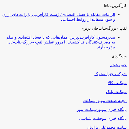
کارآفرین‌نماها
الزامات مقابله با فساد اقتصادی/ ژست کارآفرینی با رانت‌های ارزی
و سوءاستفاده از روابط اجتماعی
لقبِ «بزرگ‌جناب‌خان برتر»
مدیرمسئول کارآفرینی‌پرس: همان‌هایی که با فساد اقتصادی و ظلم
به مصرف‌کنندگان قد کشیدند، امروز عطشِ لقبِ «بزرگ‌جناب‌خان
برتر» دارند
وب‌گردی
حس هفتم
شرکت چترا محرک
سیکلت کالا
سیکلت بانک
مجله صنعت موتورسیکلت
پایگاه خبری موتورسیکلت نیوز
پایگاه خبری موفقیت شناسی
سایت محمدعلی نژادیان