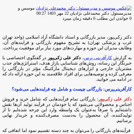
موسس و
ارسال
مدیرمسئول: دکتر محمدعلی نژادیان
22 مهر 1403 00:27
ایمیل
0
خواندن این مطلب 6 دقیقه زمان میبرد
دکتر زکی‌پور، مدیر بازرگانی و استاد دانشگاه آزاد اسلامی (واحد تهران
غرب و پزشکی تهران) به تشریح مفهوم بازرگانی و فرایندهای آن،
وظایف مدیران این حوزه و مهارت‌های مورد نیاز برای موفقیت پرداخت.
به گزارش
کارآفرینی پرس
،
دکتر علی زکی‌پور
در گفتگوی اختصاصی با
خبرنگار این رسانه، روش‌های شناسایی بازار هدف، استراتژی‌های جذب
مشتریان خارجی و ابزارهای دیجیتال مارکتینگ مؤثر در بازرگانی را
معرفی کرده و توصیه‌هایی برای افراد علاقه‌مند به این حوزه ارائه داد که
در ادامه می خوانید.
کارآفرینی‌پرس: بازرگانی چیست و شامل چه فرایندهایی می‌شود؟
دکتر علی زکی‌پور:
بازرگانی تمام فرآیندهایی که شامل خرید و فروش
اجناس و محصولاتی می‌شود که یا خودمان در فرآیند تولید آن‌ها نقش
داشته‌ایم یا صرفاً به‌عنوان یک واسطه وارد این چرخه شده‌ایم تا از
تولیدکننده، آن محصول را به‌دست مصرف‌کننده و خریدار نهایی
برسانیم.
فرآیندهای بازرگانی را می‌توان به چند دسته تقسیم نمود اما اتفاقی که