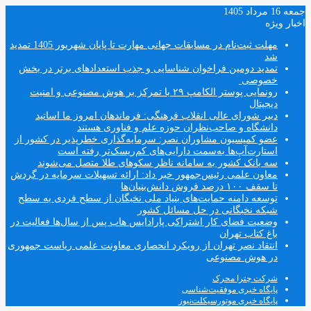
جمعه 16 مرداد 1405
اخبار ویژه
مهلت ثبت‌نام در مسابقات جهانی مهارت تا پایان شهریور 1405 تمدید
شد
تمدید دومین فراخوان شناسایی و جذب استعدادهای برتر در بخش
خصوصی
رونمایی پوستر الکامپ ۲۹ با تمرکز بر هوش مصنوعی و امنیت
دیجیتال
دبیر شورای عالی انقلاب فرهنگی: فرماندهان امروز ما اساتید
دانشگاه و صاحب‌نظران حوزه علم و فناوری هستند
عضو کمیسیون مشاوران نصر: سرمایه‌گذاری خطرپذیر در کشور از
استارت‌آپ‌ها به‌سمت دارایی‌های کم‌ریسک‌تر رفته است
سه بانک کشور به سامانه ناظر سکوهای طلا متصل می‌شوند
معاون علمی رئیس‌جمهور خبر داد: ارائه تسهیلات سرمایه در گردش
تا سقف ۱۰۰ درصد فروش دانش‌بنیان‌ها
توسعه دامنه حمایت‌های بنیاد ملی نخبگان از سطح فردی به سطح
شبکه نخبگانی در حل مسائل کشور
وضعیت فضای کار اشتراکی پارادایس هاب پس از سال‌ها فعالیت در
باغ کتاب تهران
انتقاد نصر تهران از رویکرد انحصاری معاونت علمی ریاست جمهوری
در هوش مصنوعی
شرکت چترا محرک
پایگاه خبری موفقیت‌شناسی
پایگاه خبری موتورسیکلت‌نیوز