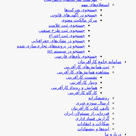
استعلام‌های مهم
جستجوی شرکت‌ها
جستجو در آگهی‌های قانونی
مرکز مالکیت معنوی
جستجوی ثبت علامت
جستجوی ثبت طرح صنعتی
جستجوی ثبت اختراع
جستجو در نشان‌های جغرافیایی
جستجو در پرونده‌های تجاری‌سازی شده
جستجو در سیستم pct
جستجوی نام‌های فارسی
سامانه جامع کارآفرینان
ثبت همایش‌های کارآفرینی
مشاهده همایش‌های کارآفرینی
نشست کارآفرینی
وبینار کارآفرینی
همایش و رویداد کارآفرینی
کارگاه کارآفرینی
روشنفکرانه
ارسال سوژه‌ خبری
تالیف کتاب کارآفرینان
قدردانی از مسئولان ایران
گزارش فساد اداری
شکایات و انتقادات
ایده‌ها و پیشنهادات
درباره ما