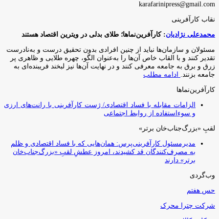
karafarinipress@gmail.com
نقاب کارآفرینی
محمدعلی نژادیان
: کارآفرین‌نماها؛ طلای بدلی در ویترین اقتصاد هستند
مسئولان و سازمان‌ها نباید از چنین افرادی بدون تحقیق درست و به‌نادرست
تقدیر کنند و با القاب خاص آ‌ن‌ها را به‌عنوان الگو، چهره طلایی و ظاهری پر
زرق و برق به جامعه معرفی کنند و در نهایت آن‌ها نیز لبخند فریبنده‌ای به
جامعه بزنند.
ادامه مطلب
کارآفرین‌نماها
الزامات مقابله با فساد اقتصادی/ ژست کارآفرینی با رانت‌های ارزی
و سوءاستفاده از روابط اجتماعی
لقبِ «بزرگ‌جناب‌خان برتر»
مدیرمسئول کارآفرینی‌پرس: همان‌هایی که با فساد اقتصادی و ظلم
به مصرف‌کنندگان قد کشیدند، امروز عطشِ لقبِ «بزرگ‌جناب‌خان
برتر» دارند
وب‌گردی
حس هفتم
شرکت چترا محرک