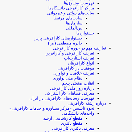
فهرست صندوق‌ها
مراکز کارآفرینی دانشگاه‌ها
سایت‌های دولتی و غیردولتی
سایت‌های مرتبط
سازمان‌ها
بین‌المللی
جشنواره‌ها
جشنواره‌های کارآفرینی‌ پرس
جایزه مصطفی (ص)
تعاریف مهم در حوزه کارآفرینی
تعریف کارآفرینی و کارآفرین
تعریف استارت‌آپ
انواع کارآفرینان
موفقیت در کارآفرینی
تعریف خلاقیت و نوآوری
نظام ملی نوآوری
انقلاب صنعتی پنجم
درباره روز ملی کارآفرینی
معرفی فضاهای کار اشتراکی
فهرست رسانه‌های کارآفرینی در ایران
درباره رشته کارآفرینی
نحوه تاسیس «مرکز مشاوره و خدمات کارآفرینی»
واحدهای دانشگاهی
مقطع کارشناسی ارشد
مقطع دکتری
معرفی دکتری کارآفرینی