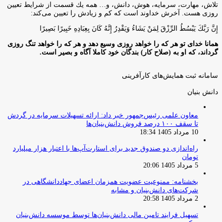
تلاش، مهارت، سرمايه، هوش، دانش، و… همه يك قسمت از شرايط تعيين
روزى هست. آخرش خداوند است كه كم و زيادش را تعيين مى‌كند:
إِنَّ رَبَّكَ يَبْسُطُ الرِّزْقَ لِمَنْ يَشَاءُ وَيَقْدِرُ إِنَّهُ كَانَ بِعِبَادِهِ خَبِيرًا بَصِيرًا
همانا خدای تو هر که را خواهد روزی وسیع دهد و هر که را خواهد تنگ روزی
گرداند، که او به (صلاح کار) بندگان خود کاملا آگاه و بصیر است.
سامانه ثبت همایش‌های کارآفرینی
دانش‌ بنیان‌
معاون علمی رئیس‌جمهور خبر داد: ارائه تسهیلات سرمایه در گردش
تا سقف ۱۰۰ درصد فروش دانش‌بنیان‌ها
10 مرداد 1405 18:34
راه‌اندازی دو صندوق جدید برای استارت‌آپ‌ها با اعتبار هزار میلیارد
تومان
5 مرداد 1405 20:06
بخشنامه: ممنوعیت عضویت همزمان اعضای جهاددانشگاهی در
شرکت‌های دانش‌بنیان و مشابه
2 مرداد 1405 20:58
تسهیل فرایند تامین مالی دانش‌بنیان‌ها توسط موسسه دانش‌بنیان