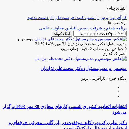
انتهای پیام/
کارآفرینی پرس را نصب کنید؛ فرصت‌ها را از دست ندهید
برچسب ها
برنامه هفتم پیشرفت
حسین افشین
معاونت علمی
لینک کوتاه
موسس و
ارسال
مدیرمسئول: دکتر محمدعلی نژادیان
21 مهر 1403 21:59
ایمیل
0
خواندن این مطلب 2 دقیقه زمان میبرد
اشتراک گذاری
چاپ
فیس
توئیتر
واتس
تلگرام
لینکدین
اشتراک
(X)
آپ
بوک
گذاری
موسس و مدیرمسئول: دکتر محمدعلی نژادیان
از
طریق
ایمیل
پایگاه خبری کارآفرینی پرس
وبسایت
لینکدین
اینستاگرام
انتخابات
انتخابات اتحادیه کشوری کسب‌وکارهای مجازی 30 مهر 1403 برگزار
اتحادیه
می‌شود
کشوری
کسب‌وکارهای
دکتر
دکتر علی زکی‌پور: کلید موفقیت در بازرگانی، معرفی حرفه‌ای و
مجازی
علی
استفاده از دیجیتال مارکتینگ است