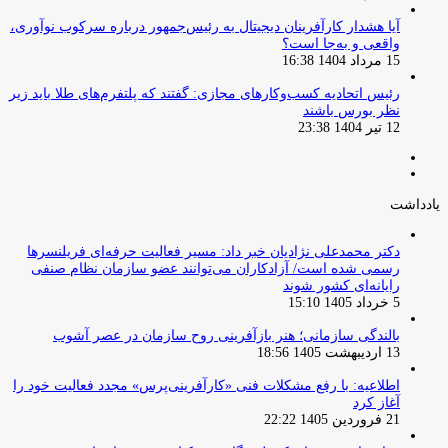
آیا هشدار کارآفرینان دیجیتال به رئیس‌جمهور درباره سرکوب نوآوری،
واقعی و به‌جا است؟
15 مرداد 1404 16:38
‏رئیس اتحادیه کسب‌وکارهای مجازی: گفتند که پلتفرم‌های طلا باید زیر
نظر بورس باشند
12 تیر 1404 23:38
صفحه
صفحه
قبلی
بعدی
یادداشت
دکتر محمدعلی نژادیان خبر داد: مسیر فعالیت حرفه‌ای فریلنسرها
رسمی شده است/ آزادکاران می‌توانند عضو سازمان نظام صنفی
رایانه‌ای کشور شوند
5 خرداد 1405 15:10
بالندگی سازمانی؛ هنر بازآفرینی روح سازمان در عصر آشوب
13 اردیبهشت 1405 18:56
اطلاعیه: با رفع مشکلات فنی «کارآفرینی‌پرس» مجدد فعالیت خود را
آغاز کرد
21 فروردین 1405 22:22