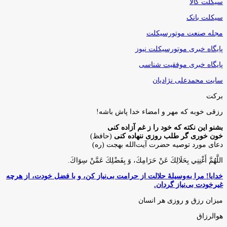
سیکلت کالا
سیکلت بانک
مجله صنعت موتورسیکلت
پایگاه خبری موتورسیکلت نیوز
پایگاه خبری موفقیت شناسی
سایت محمدعلی نژادیان
برکت
رزقی خوبه كه مهر و امضاء خدا پاش باشه!
بشنو این نکته که خود را ز غم آزاده کنی
خون خوری گر طلب روزی ننهاده کنی
(حافظ)
دعای مورد توصیه حضرت آیت‌الله بهجت (ره)
اللَّهُمَّ أَغْنِنِي بِحَلَالِكَ عَنْ حَرَامِكَ، وَ بِفَضْلِكَ عَمَّنْ سِوَاكَ‏.
خدایا! مرا به‌وسیلۀ حلالت از حرامت بی‌نیاز کن، و با فضل خودت، از هرچه
غیرخودت بی‌نیاز گردان.
میزان رزق و روزی هر انسان
هوالرزاق