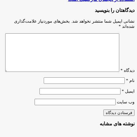
30
زکی‌پور:
مهر
کلید
دیدگاهتان را بنویسید
1403
موفقیت
برگزار
در
نشانی ایمیل شما منتشر نخواهد شد.
بخش‌های موردنیاز علامت‌گذاری
می‌شود
بازرگانی،
شده‌اند
*
معرفی
حرفه‌ای
و
استفاده
از
دیجیتال
مارکتینگ
است
دیدگاه
*
نام
*
ایمیل
*
وب‌ سایت
نوشته های مشابه