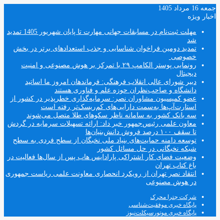
جمعه 16 مرداد 1405
اخبار ویژه
مهلت ثبت‌نام در مسابقات جهانی مهارت تا پایان شهریور 1405 تمدید
شد
تمدید دومین فراخوان شناسایی و جذب استعدادهای برتر در بخش
خصوصی
رونمایی پوستر الکامپ ۲۹ با تمرکز بر هوش مصنوعی و امنیت
دیجیتال
دبیر شورای عالی انقلاب فرهنگی: فرماندهان امروز ما اساتید
دانشگاه و صاحب‌نظران حوزه علم و فناوری هستند
عضو کمیسیون مشاوران نصر: سرمایه‌گذاری خطرپذیر در کشور از
استارت‌آپ‌ها به‌سمت دارایی‌های کم‌ریسک‌تر رفته است
سه بانک کشور به سامانه ناظر سکوهای طلا متصل می‌شوند
معاون علمی رئیس‌جمهور خبر داد: ارائه تسهیلات سرمایه در گردش
تا سقف ۱۰۰ درصد فروش دانش‌بنیان‌ها
توسعه دامنه حمایت‌های بنیاد ملی نخبگان از سطح فردی به سطح
شبکه نخبگانی در حل مسائل کشور
وضعیت فضای کار اشتراکی پارادایس هاب پس از سال‌ها فعالیت در
باغ کتاب تهران
انتقاد نصر تهران از رویکرد انحصاری معاونت علمی ریاست جمهوری
در هوش مصنوعی
شرکت چترا محرک
پایگاه خبری موفقیت‌شناسی
پایگاه خبری موتورسیکلت‌نیوز