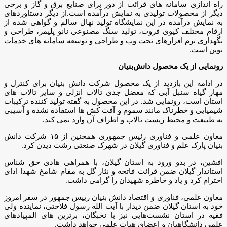
راه اندازی سامانه های قرائت از دور برای صنایع برق و گاز و برخی
دیگر از محصولات تولیدی به نمایش درآمده است.از دیگر دستاوردهای
به نمایش درآمده در این نمایشگاه تولید نهال سالم و گواهی شده از
ارقام مختلف کیوی فروت، تولید سنگ مصنوعی نانو پلیمر، طراحی و
نگهداری نرم افزارهای تحت وب و طراحی و توسعه سامانه های خدمات
نوین است.
رونمایی از یک محصول دانش‌بنیان
در ادامه این بازدید از یک محصول شرکت دانش بنیان برای کنترل و
مهار گیاه سنبل آبی که معضل جدی تالاب انزلی و سایر تالاب های
استان است، رونمایی شد. در این محصول به گفته تولید کننده ترکیبات
شیمیایی و خطرناک مانند سموم و آفت کش ها استفاده نشده و آسیبی
به طبیعت و محیط زیست تالاب و اطراف آن وارد نمی کند.
معاون علمی و فناوری رئیس جمهوری همچنین از ۱۵ شرکت دانش
بنیان پارک علم و فناوری گیلان در شهرک صنعتی رشت دیدن کرد.
افشین، در بدو ورود به استان گیلان، با همراهی هادی حق شناس
استاندار گیلان ضمن قرائت فاتحه و نثار گل به مقام شامخ شهدا ادای
احترام کرد و یاد و خاطره شهیدان را گرامی داشت.
معاون علمی، فناوری و اقتصاد دانش بنیان رییس جمهور در سفر امروز
خود به استان گیلان ضمن دیدار با آیت الله رسول فلاحتی، نماینده ولی
فقیه در استان نشست‌هایی نیز با نخبگان، برترین های المپیادهای
علمی دانشگاهیان و اعضای هیات علمی خواهد داشت.