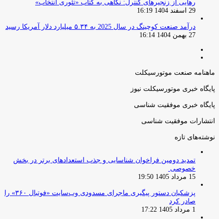
رهایی از زنجیرهای کنترل: نگاهی به کتاب «تئوری انتخاب»
29 اسفند 1404 16:19
درآمد صنعت کوچینگ در سال 2025 به ۵.۳۴ میلیارد دلار آمریکا رسید
27 بهمن 1404 16:14
صفحه
صفحه
قبلی
بعدی
ماهنامه صنعت موتورسیکلت
پایگاه خبری موتورسیکلت نیوز
پایگاه خبری موفقیت شناسی
انتشارات موفقیت شناسی
نوشته‌های تازه
تمدید دومین فراخوان شناسایی و جذب استعدادهای برتر در بخش
خصوصی
15 مرداد 1405 19:50
پزشکیان دستور پیگیری ماجرای مسدودی وب‌سایت «فوتبال ۳۶۰» را
صادر کرد
1 مرداد 1405 17:22