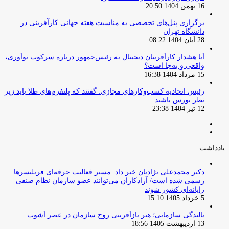
16 بهمن 1404 20:50
برگزاری پنل‌های تخصصی به مناسبت هفته جهانی کارآفرینی در
دانشگاه تهران
28 آبان 1404 08:22
آیا هشدار کارآفرینان دیجیتال به رئیس‌جمهور درباره سرکوب نوآوری،
واقعی و به‌جا است؟
15 مرداد 1404 16:38
‏رئیس اتحادیه کسب‌وکارهای مجازی: گفتند که پلتفرم‌های طلا باید زیر
نظر بورس باشند
12 تیر 1404 23:38
صفحه
صفحه
قبلی
بعدی
یادداشت
دکتر محمدعلی نژادیان خبر داد: مسیر فعالیت حرفه‌ای فریلنسرها
رسمی شده است/ آزادکاران می‌توانند عضو سازمان نظام صنفی
رایانه‌ای کشور شوند
5 خرداد 1405 15:10
بالندگی سازمانی؛ هنر بازآفرینی روح سازمان در عصر آشوب
13 اردیبهشت 1405 18:56