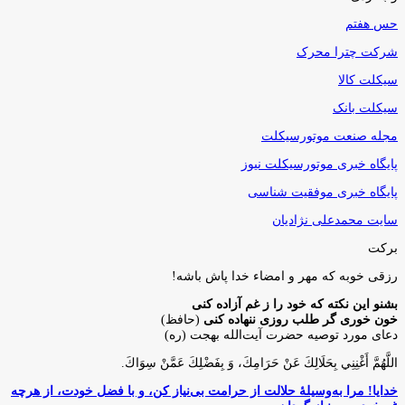
حس هفتم
شرکت چترا محرک
سیکلت کالا
سیکلت بانک
مجله صنعت موتورسیکلت
پایگاه خبری موتورسیکلت نیوز
پایگاه خبری موفقیت شناسی
سایت محمدعلی نژادیان
برکت
رزقی خوبه كه مهر و امضاء خدا پاش باشه!
بشنو این نکته که خود را ز غم آزاده کنی
خون خوری گر طلب روزی ننهاده کنی
(حافظ)
دعای مورد توصیه حضرت آیت‌الله بهجت (ره)
اللَّهُمَّ أَغْنِنِي بِحَلَالِكَ عَنْ حَرَامِكَ، وَ بِفَضْلِكَ عَمَّنْ سِوَاكَ‏.
خدایا! مرا به‌وسیلۀ حلالت از حرامت بی‌نیاز کن، و با فضل خودت، از هرچه