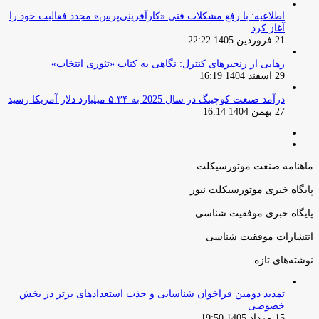
اطلاعیه: با رفع مشکلات فنی «کارآفرینی‌پرس» مجدد فعالیت خود را
آغاز کرد
21 فروردین 1405 22:22
رهایی از زنجیرهای کنترل: نگاهی به کتاب «تئوری انتخاب»
29 اسفند 1404 16:19
درآمد صنعت کوچینگ در سال 2025 به ۵.۳۴ میلیارد دلار آمریکا رسید
27 بهمن 1404 16:14
صفحه
صفحه
قبلی
بعدی
ماهنامه صنعت موتورسیکلت
پایگاه خبری موتورسیکلت نیوز
پایگاه خبری موفقیت شناسی
انتشارات موفقیت شناسی
نوشته‌های تازه
تمدید دومین فراخوان شناسایی و جذب استعدادهای برتر در بخش
خصوصی
15 مرداد 1405 19:50