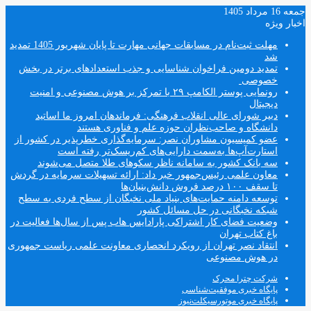
جمعه 16 مرداد 1405
اخبار ویژه
مهلت ثبت‌نام در مسابقات جهانی مهارت تا پایان شهریور 1405 تمدید
شد
تمدید دومین فراخوان شناسایی و جذب استعدادهای برتر در بخش
خصوصی
رونمایی پوستر الکامپ ۲۹ با تمرکز بر هوش مصنوعی و امنیت
دیجیتال
دبیر شورای عالی انقلاب فرهنگی: فرماندهان امروز ما اساتید
دانشگاه و صاحب‌نظران حوزه علم و فناوری هستند
عضو کمیسیون مشاوران نصر: سرمایه‌گذاری خطرپذیر در کشور از
استارت‌آپ‌ها به‌سمت دارایی‌های کم‌ریسک‌تر رفته است
سه بانک کشور به سامانه ناظر سکوهای طلا متصل می‌شوند
معاون علمی رئیس‌جمهور خبر داد: ارائه تسهیلات سرمایه در گردش
تا سقف ۱۰۰ درصد فروش دانش‌بنیان‌ها
توسعه دامنه حمایت‌های بنیاد ملی نخبگان از سطح فردی به سطح
شبکه نخبگانی در حل مسائل کشور
وضعیت فضای کار اشتراکی پارادایس هاب پس از سال‌ها فعالیت در
باغ کتاب تهران
انتقاد نصر تهران از رویکرد انحصاری معاونت علمی ریاست جمهوری
در هوش مصنوعی
شرکت چترا محرک
پایگاه خبری موفقیت‌شناسی
پایگاه خبری موتورسیکلت‌نیوز