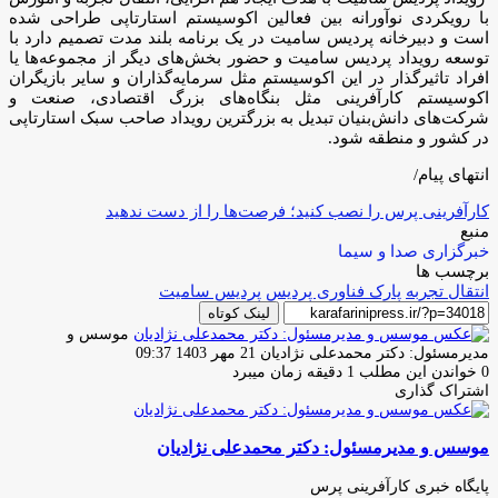
با رویکردی نوآورانه بین فعالین اکوسیستم استارتاپی طراحی شده
است و دبیرخانه پردیس سامیت در یک برنامه بلند مدت تصمیم دارد با
توسعه رویداد پردیس سامیت و حضور بخش‌های دیگر از مجموعه‌ها یا
افراد تاثیرگذار در این اکوسیستم مثل سرمایه‌گذاران و سایر بازیگران
اکوسیستم کارآفرینی مثل بنگاه‌های بزرگ اقتصادی، صنعت و
شرکت‌های دانش‌بنیان تبدیل به بزرگترین رویداد صاحب سبک استارتاپی
در کشور و منطقه شود.
انتهای پیام/
کارآفرینی پرس را نصب کنید؛ فرصت‌ها را از دست ندهید
منبع
خبرگزاری صدا و سیما
برچسب ها
انتقال تجربه
پارک فناوری پردیس
پردیس سامیت
لینک کوتاه
موسس و
ارسال
مدیرمسئول: دکتر محمدعلی نژادیان
21 مهر 1403 09:37
ایمیل
0
خواندن این مطلب 1 دقیقه زمان میبرد
اشتراک گذاری
چاپ
فیس
توئیتر
واتس
تلگرام
لینکدین
اشتراک
(X)
آپ
بوک
گذاری
موسس و مدیرمسئول: دکتر محمدعلی نژادیان
از
طریق
ایمیل
پایگاه خبری کارآفرینی پرس