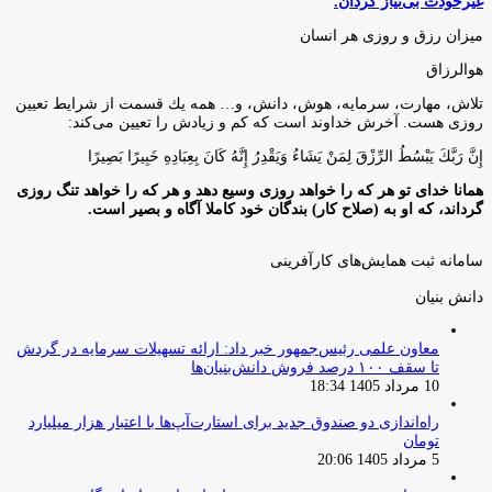
غیرخودت بی‌نیاز گردان.
میزان رزق و روزی هر انسان
هوالرزاق
تلاش، مهارت، سرمايه، هوش، دانش، و… همه يك قسمت از شرايط تعيين
روزى هست. آخرش خداوند است كه كم و زيادش را تعيين مى‌كند:
إِنَّ رَبَّكَ يَبْسُطُ الرِّزْقَ لِمَنْ يَشَاءُ وَيَقْدِرُ إِنَّهُ كَانَ بِعِبَادِهِ خَبِيرًا بَصِيرًا
همانا خدای تو هر که را خواهد روزی وسیع دهد و هر که را خواهد تنگ روزی
گرداند، که او به (صلاح کار) بندگان خود کاملا آگاه و بصیر است.
سامانه ثبت همایش‌های کارآفرینی
دانش‌ بنیان‌
معاون علمی رئیس‌جمهور خبر داد: ارائه تسهیلات سرمایه در گردش
تا سقف ۱۰۰ درصد فروش دانش‌بنیان‌ها
10 مرداد 1405 18:34
راه‌اندازی دو صندوق جدید برای استارت‌آپ‌ها با اعتبار هزار میلیارد
تومان
5 مرداد 1405 20:06