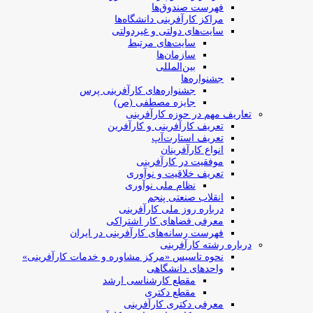
فهرست صندوق‌ها
مراکز کارآفرینی دانشگاه‌ها
سایت‌های دولتی و غیردولتی
سایت‌های مرتبط
سازمان‌ها
بین‌المللی
جشنواره‌ها
جشنواره‌های کارآفرینی‌ پرس
جایزه مصطفی (ص)
تعاریف مهم در حوزه کارآفرینی
تعریف کارآفرینی و کارآفرین
تعریف استارت‌آپ
انواع کارآفرینان
موفقیت در کارآفرینی
تعریف خلاقیت و نوآوری
نظام ملی نوآوری
انقلاب صنعتی پنجم
درباره روز ملی کارآفرینی
معرفی فضاهای کار اشتراکی
فهرست رسانه‌های کارآفرینی در ایران
درباره رشته کارآفرینی
نحوه تاسیس «مرکز مشاوره و خدمات کارآفرینی»
واحدهای دانشگاهی
مقطع کارشناسی ارشد
مقطع دکتری
معرفی دکتری کارآفرینی