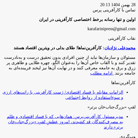
28 بهمن 1404 20:13
تماس با کارآفرینی پرس
اولین و تنها رسانه برخط اختصاصی کارآفرینی در ایران
karafarinipress@gmail.com
نقاب کارآفرینی
محمدعلی نژادیان
: کارآفرین‌نماها؛ طلای بدلی در ویترین اقتصاد هستند
مسئولان و سازمان‌ها نباید از چنین افرادی بدون تحقیق درست و به‌نادرست
تقدیر کنند و با القاب خاص آ‌ن‌ها را به‌عنوان الگو، چهره طلایی و ظاهری پر
زرق و برق به جامعه معرفی کنند و در نهایت آن‌ها نیز لبخند فریبنده‌ای به
جامعه بزنند.
ادامه مطلب
کارآفرین‌نماها
الزامات مقابله با فساد اقتصادی/ ژست کارآفرینی با رانت‌های ارزی
و سوءاستفاده از روابط اجتماعی
لقبِ «بزرگ‌جناب‌خان برتر»
مدیرمسئول کارآفرینی‌پرس: همان‌هایی که با فساد اقتصادی و ظلم
به مصرف‌کنندگان قد کشیدند، امروز عطشِ لقبِ «بزرگ‌جناب‌خان
برتر» دارند
وب‌گردی