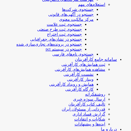
استعلام‌های مهم
جستجوی شرکت‌ها
جستجو در آگهی‌های قانونی
مرکز مالکیت معنوی
جستجوی ثبت علامت
جستجوی ثبت طرح صنعتی
جستجوی ثبت اختراع
جستجو در نشان‌های جغرافیایی
جستجو در پرونده‌های تجاری‌سازی شده
جستجو در سیستم pct
جستجوی نام‌های فارسی
سامانه جامع کارآفرینان
ثبت همایش‌های کارآفرینی
مشاهده همایش‌های کارآفرینی
نشست کارآفرینی
وبینار کارآفرینی
همایش و رویداد کارآفرینی
کارگاه کارآفرینی
روشنفکرانه
ارسال سوژه‌ خبری
تالیف کتاب کارآفرینان
قدردانی از مسئولان ایران
گزارش فساد اداری
شکایات و انتقادات
ایده‌ها و پیشنهادات
درباره ما