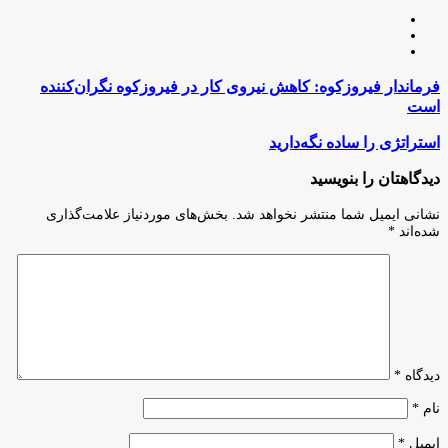
وبسایت
لینکدین
اینستاگرام
فرماندار
فرماندار فیروزکوه: کاهش نیروی کار در فیروزکوه نگران‌کننده
فیروزکوه:
است
کاهش
نیروی
استراتژی
استراتژی را ساده نگه‌دارید
کار
را
در
ساده
دیدگاهتان را بنویسید
فیروزکوه
نگه‌دارید
نگران‌کننده
نشانی ایمیل شما منتشر نخواهد شد.
بخش‌های موردنیاز علامت‌گذاری
است
شده‌اند
*
دیدگاه
*
نام
*
ایمیل
*