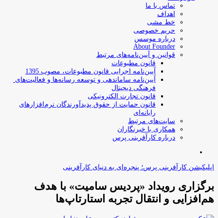
تماس با ما
اهداف
خط مشی
حریم خصوصی
درباره موسس
About Founder
قوانین و آیین‌نامه‌های مرتبط
‌قانون مطبوعات
آیین‌نامه اجرایی قانون مطبوعات، مصوب 1395
آیین‌نامه سامان­دهی و توسعه رسانه­‌ها و فعالیت‌­های
فرهنگی دیجیتال
قانون تجارت الکترونیکی
قانون حمایت از حقوق پدیدآورندگان نرم‌افزارهای
رایانه‌ای
سایت‌های مرتبط
همکاری با خبرنگاران
درباره کارآفرینی پرس
جستجو
برای
اپلیکیشن کارآفرینی پرس؛ پنجره‌ای به دنیای کارآفرینی
برگزاری رویداد «پردیس سامیت» با هدف
هم‌افزایی و انتقال تجربه استارتاپ‌ها