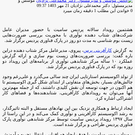
موسس و
ارسال
مدیرمسئول: دکتر محمدعلی نژادیان
21 مهر 1403 09:37
ایمیل
0
خواندن این مطلب 1 دقیقه زمان میبرد
هشتمین رویداد سالانه پردیس سامیت با حضور مدیران عامل
شرکت‌های شتاب دهنده نوآوری با محوریت بررسی ضرورت‌هایی
زیست بوم شناسی به مدت دو روز در پارک فناوری پردیس برگزار شد.
به گزارش
کارآفرینی پرس
، پیروی، مدیرعامل مرکز شتاب دهنده دراين
باره گفت: بررسی ضروریت‌های زیست بوم سازی و ارائه گزارش
عملکرد ۱۰ ساله مرکز شتابدهی نوآوری از برنامه‌های این رویداد دو
روزه بود که در پارک فناوری پردیس برگزار شد.
از تولد اکوسیستم استارتاپی ایران چند سالی می‌گذرد و علی‌رغم وجود
چالش‌های بسیار، بخش‌های متفاوتی از ابتدای شکل گیری اکوسیستم تا
هم اکنون در جهت توسعه آن نقش کلیدی داشتند، که از جمله مهم‌ترین
آنها می‌توان به رویداد‌های کارآفرینی، شتابدهنده‌ها و فضا‌های کار
اشتراکی اشاره کرد.
ایجاد ارتباط و همکاری نزدیک بین این نهاد‌های مستقل و البته تاثیرگذار،
به رشد اکوسیستم کارآفرینی و نوآوری کمک می‌کند و در این راستا از
سال ۱۳۹۷ رویداد پردیس سامیت توسط مرکز شتابدهی نوآوری پارک
فناوری پردیس طراحی و برگزار شده است.
رویداد پردیس سامیت با هدف ایجاد هم افزایی، انتقال تجربه و آموزش