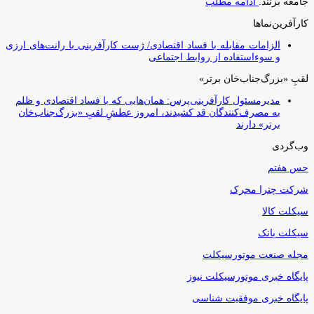
جامعه بزنند.
ادامه مطلب
کارآفرین‌نماها
الزامات مقابله با فساد اقتصادی/ ژست کارآفرینی با رانت‌های ارزی
و سوءاستفاده از روابط اجتماعی
لقبِ «بزرگ‌جناب‌خان برتر»
مدیرمسئول کارآفرینی‌پرس: همان‌هایی که با فساد اقتصادی و ظلم
به مصرف‌کنندگان قد کشیدند، امروز عطشِ لقبِ «بزرگ‌جناب‌خان
برتر» دارند
وب‌گردی
حس هفتم
شرکت چترا محرک
سیکلت کالا
سیکلت بانک
مجله صنعت موتورسیکلت
پایگاه خبری موتورسیکلت نیوز
پایگاه خبری موفقیت شناسی