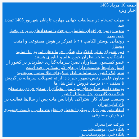
جمعه 16 مرداد 1405
اخبار ویژه
مهلت ثبت‌نام در مسابقات جهانی مهارت تا پایان شهریور 1405 تمدید
شد
تمدید دومین فراخوان شناسایی و جذب استعدادهای برتر در بخش
خصوصی
رونمایی پوستر الکامپ ۲۹ با تمرکز بر هوش مصنوعی و امنیت
دیجیتال
دبیر شورای عالی انقلاب فرهنگی: فرماندهان امروز ما اساتید
دانشگاه و صاحب‌نظران حوزه علم و فناوری هستند
عضو کمیسیون مشاوران نصر: سرمایه‌گذاری خطرپذیر در کشور از
استارت‌آپ‌ها به‌سمت دارایی‌های کم‌ریسک‌تر رفته است
سه بانک کشور به سامانه ناظر سکوهای طلا متصل می‌شوند
معاون علمی رئیس‌جمهور خبر داد: ارائه تسهیلات سرمایه در گردش
تا سقف ۱۰۰ درصد فروش دانش‌بنیان‌ها
توسعه دامنه حمایت‌های بنیاد ملی نخبگان از سطح فردی به سطح
شبکه نخبگانی در حل مسائل کشور
وضعیت فضای کار اشتراکی پارادایس هاب پس از سال‌ها فعالیت در
باغ کتاب تهران
انتقاد نصر تهران از رویکرد انحصاری معاونت علمی ریاست جمهوری
در هوش مصنوعی
شرکت چترا محرک
پایگاه خبری موفقیت‌شناسی
پایگاه خبری موتورسیکلت‌نیوز