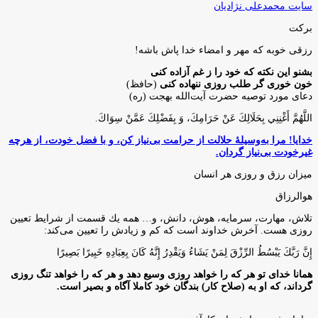
سایت محمدعلی نژادیان
برکت
رزقی خوبه كه مهر و امضاء خدا پاش باشه!
بشنو این نکته که خود را ز غم آزاده کنی
خون خوری گر طلب روزی ننهاده کنی
(حافظ)
دعای مورد توصیه حضرت آیت‌الله بهجت (ره)
اللَّهُمَّ أَغْنِنِي بِحَلَالِكَ عَنْ حَرَامِكَ، وَ بِفَضْلِكَ عَمَّنْ سِوَاكَ‏.
خدایا! مرا به‌وسیلۀ حلالت از حرامت بی‌نیاز کن، و با فضل خودت، از هرچه
غیرخودت بی‌نیاز گردان.
میزان رزق و روزی هر انسان
هوالرزاق
تلاش، مهارت، سرمايه، هوش، دانش، و… همه يك قسمت از شرايط تعيين
روزى هست. آخرش خداوند است كه كم و زيادش را تعيين مى‌كند:
إِنَّ رَبَّكَ يَبْسُطُ الرِّزْقَ لِمَنْ يَشَاءُ وَيَقْدِرُ إِنَّهُ كَانَ بِعِبَادِهِ خَبِيرًا بَصِيرًا
همانا خدای تو هر که را خواهد روزی وسیع دهد و هر که را خواهد تنگ روزی
گرداند، که او به (صلاح کار) بندگان خود کاملا آگاه و بصیر است.