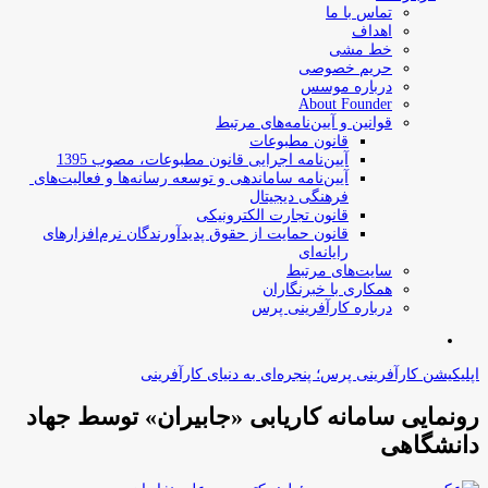
تماس با ما
اهداف
خط مشی
حریم خصوصی
درباره موسس
About Founder
قوانین و آیین‌نامه‌های مرتبط
‌قانون مطبوعات
آیین‌نامه اجرایی قانون مطبوعات، مصوب 1395
آیین‌نامه سامان­دهی و توسعه رسانه­‌ها و فعالیت‌­های
فرهنگی دیجیتال
قانون تجارت الکترونیکی
قانون حمایت از حقوق پدیدآورندگان نرم‌افزارهای
رایانه‌ای
سایت‌های مرتبط
همکاری با خبرنگاران
درباره کارآفرینی پرس
جستجو
برای
اپلیکیشن کارآفرینی پرس؛ پنجره‌ای به دنیای کارآفرینی
رونمایی سامانه کاریابی «جابیران» توسط جهاد
دانشگاهی