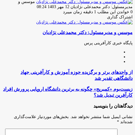
موسس و
ارسال
مدیرمسئول: دکتر محمدعلی نژادیان
12 مهر 1403 08:24
ایمیل
0
خواندن این مطلب 1 دقیقه زمان میبرد
اشتراک گذاری
چاپ
فیس
توئیتر
واتس
تلگرام
لینکدین
اشتراک
(X)
آپ
بوک
گذاری
موسس و مدیرمسئول: دکتر محمدعلی نژادیان
از
طریق
ایمیل
پایگاه خبری کارآفرینی پرس
وبسایت
لینکدین
اینستاگرام
از
از واحدهای برتر و برگزیده حوزه آموزش و کارآفرینی جهاد
واحدهای
دانشگاهی تقدیر شد
برتر
و
زیست‌بوم
زیست‌بوم «کمبریج» چگونه به برترین دانشگاه اروپایی پرورش افراد
برگزیده
«کمبریج»
کارآفرین تبدیل شد؟
حوزه
چگونه
آموزش
به
دیدگاهتان را بنویسید
و
برترین
کارآفرینی
دانشگاه
نشانی ایمیل شما منتشر نخواهد شد.
بخش‌های موردنیاز علامت‌گذاری
جهاد
اروپایی
شده‌اند
*
دانشگاهی
پرورش
تقدیر
افراد
شد
کارآفرین