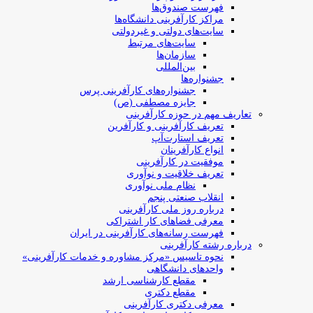
فهرست صندوق‌ها
مراکز کارآفرینی دانشگاه‌ها
سایت‌های دولتی و غیردولتی
سایت‌های مرتبط
سازمان‌ها
بین‌المللی
جشنواره‌ها
جشنواره‌های کارآفرینی‌ پرس
جایزه مصطفی (ص)
تعاریف مهم در حوزه کارآفرینی
تعریف کارآفرینی و کارآفرین
تعریف استارت‌آپ
انواع کارآفرینان
موفقیت در کارآفرینی
تعریف خلاقیت و نوآوری
نظام ملی نوآوری
انقلاب صنعتی پنجم
درباره روز ملی کارآفرینی
معرفی فضاهای کار اشتراکی
فهرست رسانه‌های کارآفرینی در ایران
درباره رشته کارآفرینی
نحوه تاسیس «مرکز مشاوره و خدمات کارآفرینی»
واحدهای دانشگاهی
مقطع کارشناسی ارشد
مقطع دکتری
معرفی دکتری کارآفرینی