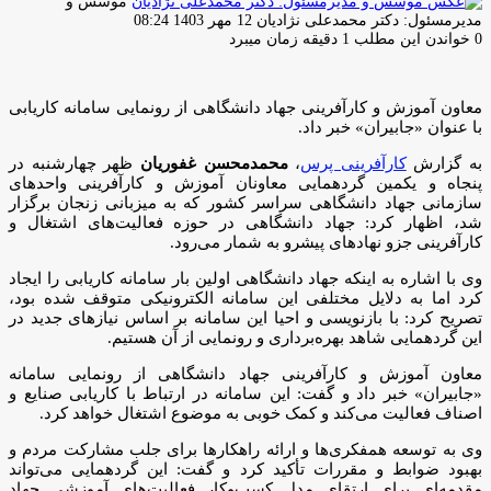
موسس و
ارسال
مدیرمسئول: دکتر محمدعلی نژادیان
12 مهر 1403 08:24
ایمیل
0
خواندن این مطلب 1 دقیقه زمان میبرد
معاون آموزش و کارآفرینی جهاد دانشگاهی از رونمایی سامانه کاریابی
با عنوان «جابیران» خبر داد.
به گزارش
کارآفرینی پرس
،
محمدمحسن غفوریان
ظهر چهارشنبه در
پنجاه و یکمین گردهمایی معاونان آموزش و کارآفرینی واحدهای
سازمانی جهاد دانشگاهی سراسر کشور که به میزبانی زنجان برگزار
شد، اظهار کرد: جهاد دانشگاهی در حوزه فعالیت‌های اشتغال و
کارآفرینی جزو نهادهای پیشرو به شمار می‌رود.
وی با اشاره به اینکه جهاد دانشگاهی اولین بار سامانه کاریابی را ایجاد
کرد اما به دلایل مختلفی این سامانه الکترونیکی متوقف شده بود،
تصریح کرد: با بازنویسی و احیا این سامانه بر اساس نیازهای جدید در
این گردهمایی شاهد بهره‌برداری و رونمایی از آن هستیم.
معاون آموزش و کارآفرینی جهاد دانشگاهی از رونمایی سامانه
«جابیران» خبر داد و گفت: این سامانه در ارتباط با کاریابی صنایع و
اصناف فعالیت می‌کند و کمک خوبی به موضوع اشتغال خواهد کرد.
وی به توسعه همفکری‌ها و ارائه راهکارها برای جلب مشارکت مردم و
بهبود ضوابط و مقررات تأکید کرد و گفت: این گردهمایی می‌تواند
مقدمه‌ای برای ارتقای مدل کسب‌وکار فعالیت‌های آموزشی جهاد