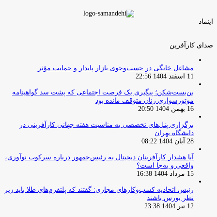
اینماد
صدای کارآفرین
مشاغل خانگی در جست‌وجوی بازار پایدار و حمایت مؤثر
11 اسفند 1404 22:56
بن‌بست‌شکن؛ پیگیری یک فرصت اجتماعی که پشت سد گواهینامه
موتورسواری زنان متوقف مانده بود
16 بهمن 1404 20:50
برگزاری پنل‌های تخصصی به مناسبت هفته جهانی کارآفرینی در
دانشگاه تهران
28 آبان 1404 08:22
آیا هشدار کارآفرینان دیجیتال به رئیس‌جمهور درباره سرکوب نوآوری،
واقعی و به‌جا است؟
15 مرداد 1404 16:38
‏رئیس اتحادیه کسب‌وکارهای مجازی: گفتند که پلتفرم‌های طلا باید زیر
نظر بورس باشند
12 تیر 1404 23:38