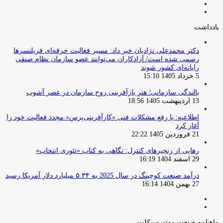
صفحه
صفحه
قبلی
بعدی
یادداشت
دکتر محمدعلی نژادیان خبر داد: مسیر فعالیت حرفه‌ای فریلنسرها
رسمی شده است/ آزادکاران می‌توانند عضو سازمان نظام صنفی
رایانه‌ای کشور شوند
5 خرداد 1405 15:10
بالندگی سازمانی؛ هنر بازآفرینی روح سازمان در عصر آشوب
13 اردیبهشت 1405 18:56
اطلاعیه: با رفع مشکلات فنی «کارآفرینی‌پرس» مجدد فعالیت خود را
آغاز کرد
21 فروردین 1405 22:22
رهایی از زنجیرهای کنترل: نگاهی به کتاب «تئوری انتخاب»
29 اسفند 1404 16:19
درآمد صنعت کوچینگ در سال 2025 به ۵.۳۴ میلیارد دلار آمریکا رسید
27 بهمن 1404 16:14
صفحه
صفحه
قبلی
بعدی
ماهنامه صنعت موتورسیکلت