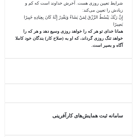
شرايط تعيين روزى هست. آخرش خداوند است كه كم و
زيادش را تعيين مى‌كند:
إِنَّ رَبَّكَ يَبْسُطُ الرِّزْقَ لِمَنْ يَشَاءُ وَيَقْدِرُ إِنَّهُ كَانَ بِعِبَادِهِ خَبِيرًا
بَصِيرًا
همانا خدای تو هر که را خواهد روزی وسیع دهد و هر که را
خواهد تنگ روزی گرداند، که او به (صلاح کار) بندگان خود کاملا
آگاه و بصیر است.
سامانه ثبت همایش‌های کارآفرینی