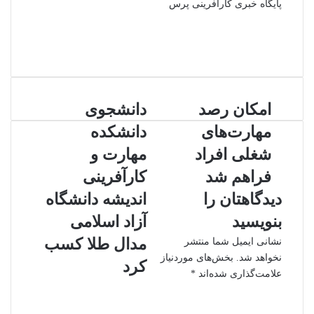
پایگاه خبری کارآفرینی پرس
وبسایت
لینکدین
اینستاگرام
امکان
دانشجوی
امکان رصد
دانشجوی
رصد
دانشکده
مهارت‌های
دانشکده
مهارت‌های
مهارت
شغلی
و
شغلی افراد
مهارت و
افراد
کارآفرینی
فراهم شد
کارآفرینی
فراهم
اندیشه
شد
دانشگاه
دیدگاهتان را
اندیشه دانشگاه
آزاد
بنویسید
آزاد اسلامی
اسلامی
مدال
مدال طلا کسب
نشانی ایمیل شما منتشر
طلا
نخواهد شد.
بخش‌های موردنیاز
کرد
کسب
علامت‌گذاری شده‌اند
*
کرد
د
ی