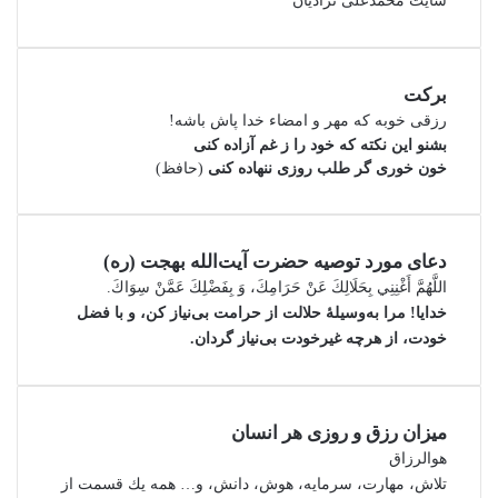
سایت محمدعلی نژادیان
برکت
رزقی خوبه كه مهر و امضاء خدا پاش باشه!
بشنو این نکته که خود را ز غم آزاده کنی
خون خوری گر طلب روزی ننهاده کنی
(حافظ)
دعای مورد توصیه حضرت آیت‌الله بهجت (ره)
اللَّهُمَّ أَغْنِنِي بِحَلَالِكَ عَنْ حَرَامِكَ، وَ بِفَضْلِكَ عَمَّنْ سِوَاكَ‏.
خدایا! مرا به‌وسیلۀ حلالت از حرامت بی‌نیاز کن، و با فضل
خودت، از هرچه غیرخودت بی‌نیاز گردان.
میزان رزق و روزی هر انسان
هوالرزاق
تلاش، مهارت، سرمايه، هوش، دانش، و… همه يك قسمت از