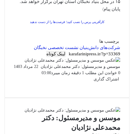
۱۵ در محل بنیاد نخبگان استان تهران برگزار خواهد شد.
پایان پیام/
کارآفرینی پرس را نصب کنید؛ فرصت‌ها را از دست ندهید
برچسب ها
شرکت‌های دانش‌بنیان
نشست تخصصی نخبگان
لینک کوتاه
ارسال
موسس و مدیرمسئول: دکتر محمدعلی نژادیان
22 مرداد 1403
ایمیل
0
خواندن این مطلب 1 دقیقه زمان میبرد
03:00
اشتراک گذاری
فیس
توئیتر
واتس
چاپ
لینکدین
تلگرام
اشتراک
(X)
بوک
آپ
گذاری
از
طریق
ایمیل
موسس و مدیرمسئول: دکتر
محمدعلی نژادیان