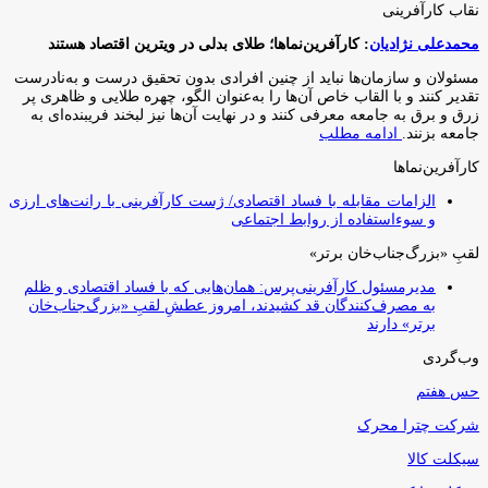
نقاب کارآفرینی
محمدعلی نژادیان
: کارآفرین‌نماها؛ طلای بدلی در ویترین اقتصاد هستند
مسئولان و سازمان‌ها نباید از چنین افرادی بدون تحقیق درست و به‌نادرست
تقدیر کنند و با القاب خاص آ‌ن‌ها را به‌عنوان الگو، چهره طلایی و ظاهری پر
زرق و برق به جامعه معرفی کنند و در نهایت آن‌ها نیز لبخند فریبنده‌ای به
جامعه بزنند.
ادامه مطلب
کارآفرین‌نماها
الزامات مقابله با فساد اقتصادی/ ژست کارآفرینی با رانت‌های ارزی
و سوءاستفاده از روابط اجتماعی
لقبِ «بزرگ‌جناب‌خان برتر»
مدیرمسئول کارآفرینی‌پرس: همان‌هایی که با فساد اقتصادی و ظلم
به مصرف‌کنندگان قد کشیدند، امروز عطشِ لقبِ «بزرگ‌جناب‌خان
برتر» دارند
وب‌گردی
حس هفتم
شرکت چترا محرک
سیکلت کالا