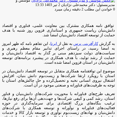
موسس و
ارسال
مدیرمسئول: دکتر محمدعلی نژادیان
2 تیر 1403 13:33
ایمیل
0
خواندن این مطلب 2 دقیقه زمان میبرد
توافق نامه همکاری مشترک بین معاونت علمی، فناوری و اقتصاد
دانش‌بنیان ریاست جمهوری و استانداری قزوین روز شنبه با هدف
حمایت از توسعه اقتصاد دانش‌بنیان امضا شد.
به گزارش
کارآفرینی پرس
به نقل از
ایرنا
، این تفاهم نامه که ظهر امروز
به امضا رسید، در راستای اجرای تدابیر مقام معظم رهبری و
سیاست‌های دولت سیزدهم مبنی بر گذار به اقتصاد دانش‌بنیان و
حمایت از رشد تولید، با هدف همکاری در پیشبرد برنامه‌های توسعه
دانش‌بنیان در استان قزوین امضا شده است.
موضوع این توافق‎نامه همکاری متقابل در توسعه اقتصاد دانش‌بنیان در
استان با رویکرد ارتقا شرکت‌ها و زیست‌بوم دانش بنیان، افزایش
اشتغال نیروی انسانی نخبه و تحصیل‌کرده و حل چالش‌های استان با
توجه به ظرفیت‌های فناورانه و صنعتی موجود در آن است.
تعریف طرح‌های فناورانه با محوریت شرکت‌های دانش‌بنیان و فناور
استان، رشد کمی و کیفی شرکت‌ها و جهت‌دهی آن‌ها برای رفع نیازها،
ترغیب بنگاه‌های بزرگ اقتصادی برای سرمایه‌گذاری در حوزه
فعالیت‌های فناورانه و نوآورانه و توسعه همکاری با شرکت‌های
دانش‌بنیان و نهادهای زیست‌بوم نوآوری و توسعه بازار کالا و خدمات