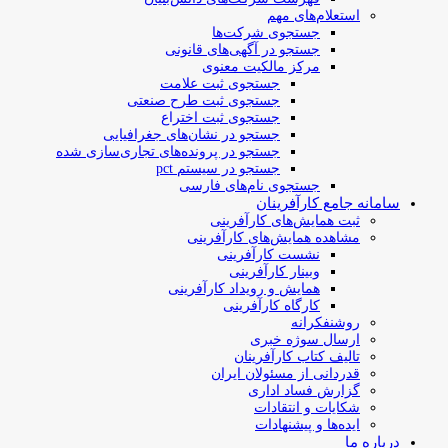
استعلام‌های مهم
جستجوی شرکت‌ها
جستجو در آگهی‌های قانونی
مرکز مالکیت معنوی
جستجوی ثبت علامت
جستجوی ثبت طرح صنعتی
جستجوی ثبت اختراع
جستجو در نشان‌های جغرافیایی
جستجو در پرونده‌های تجاری‌سازی شده
جستجو در سیستم pct
جستجوی نام‌های فارسی
سامانه جامع کارآفرینان
ثبت همایش‌های کارآفرینی
مشاهده همایش‌های کارآفرینی
نشست کارآفرینی
وبینار کارآفرینی
همایش و رویداد کارآفرینی
کارگاه کارآفرینی
روشنفکرانه
ارسال سوژه‌ خبری
تالیف کتاب کارآفرینان
قدردانی از مسئولان ایران
گزارش فساد اداری
شکایات و انتقادات
ایده‌ها و پیشنهادات
درباره ما