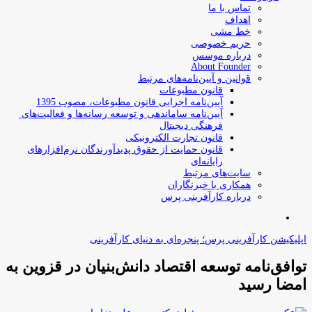
تماس با ما
اهداف
خط مشی
حریم خصوصی
درباره موسس
About Founder
قوانین و آیین‌نامه‌های مرتبط
‌قانون مطبوعات
آیین‌نامه اجرایی قانون مطبوعات، مصوب 1395
آیین‌نامه سامان­دهی و توسعه رسانه­‌ها و فعالیت‌­های
فرهنگی دیجیتال
قانون تجارت الکترونیکی
قانون حمایت از حقوق پدیدآورندگان نرم‌افزارهای
رایانه‌ای
سایت‌های مرتبط
همکاری با خبرنگاران
درباره کارآفرینی پرس
جستجو
برای
اپلیکیشن کارآفرینی پرس؛ پنجره‌ای به دنیای کارآفرینی
توافق‌نامه توسعه اقتصاد دانش‌بنیان در قزوین به
امضا رسید