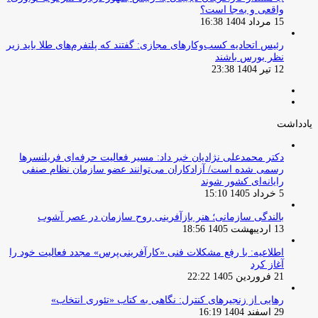
واقعی و به‌جا است؟
15 مرداد 1404 16:38
‏رئیس اتحادیه کسب‌وکارهای مجازی: گفتند که پلتفرم‌های طلا باید زیر
نظر بورس باشند
12 تیر 1404 23:38
صفحه
صفحه
قبلی
بعدی
یادداشت
دکتر محمدعلی نژادیان خبر داد: مسیر فعالیت حرفه‌ای فریلنسرها
رسمی شده است/ آزادکاران می‌توانند عضو سازمان نظام صنفی
رایانه‌ای کشور شوند
5 خرداد 1405 15:10
بالندگی سازمانی؛ هنر بازآفرینی روح سازمان در عصر آشوب
13 اردیبهشت 1405 18:56
اطلاعیه: با رفع مشکلات فنی «کارآفرینی‌پرس» مجدد فعالیت خود را
آغاز کرد
21 فروردین 1405 22:22
رهایی از زنجیرهای کنترل: نگاهی به کتاب «تئوری انتخاب»
29 اسفند 1404 16:19