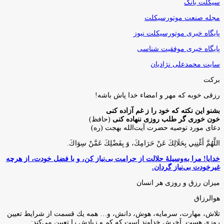
سیکلت بانک
مجله صنعت موتورسیکلت
پایگاه خبری موتورسیکلت نیوز
پایگاه خبری موفقیت شناسی
سایت محمدعلی نژادیان
برکت
رزقی خوبه كه مهر و امضاء خدا پاش باشه!
بشنو این نکته که خود را ز غم آزاده کنی
خون خوری گر طلب روزی ننهاده کنی
(حافظ)
دعای مورد توصیه حضرت آیت‌الله بهجت (ره)
اللَّهُمَّ أَغْنِنِي بِحَلَالِكَ عَنْ حَرَامِكَ، وَ بِفَضْلِكَ عَمَّنْ سِوَاكَ‏.
خدایا! مرا به‌وسیلۀ حلالت از حرامت بی‌نیاز کن، و با فضل خودت، از هرچه
غیرخودت بی‌نیاز گردان.
میزان رزق و روزی هر انسان
هوالرزاق
تلاش، مهارت، سرمايه، هوش، دانش، و… همه يك قسمت از شرايط تعيين
روزى هست. آخرش خداوند است كه كم و زيادش را تعيين مى‌كند: