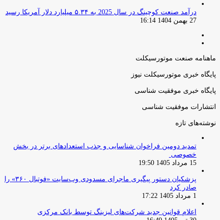
درآمد صنعت کوچینگ در سال 2025 به ۵.۳۴ میلیارد دلار آمریکا رسید
27 بهمن 1404 16:14
صفحه
صفحه
قبلی
بعدی
ماهنامه صنعت موتورسیکلت
پایگاه خبری موتورسیکلت نیوز
پایگاه خبری موفقیت شناسی
انتشارات موفقیت شناسی
نوشته‌های تازه
تمدید دومین فراخوان شناسایی و جذب استعدادهای برتر در بخش
خصوصی
15 مرداد 1405 19:50
پزشکیان دستور پیگیری ماجرای مسدودی وب‌سایت «فوتبال ۳۶۰» را
صادر کرد
1 مرداد 1405 17:22
اعلام قوانین جدید شرکت‌های لیزینگ توسط بانک مرکزی