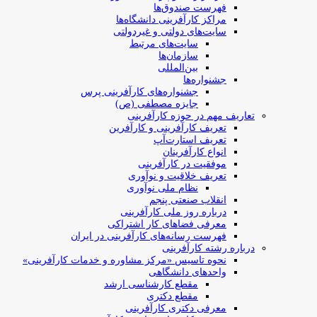
فهرست صندوق‌ها
مراکز کارآفرینی دانشگاه‌ها
سایت‌های دولتی و غیردولتی
سایت‌های مرتبط
سازمان‌ها
بین‌المللی
جشنواره‌ها
جشنواره‌های کارآفرینی‌ پرس
جایزه مصطفی (ص)
تعاریف مهم در حوزه کارآفرینی
تعریف کارآفرینی و کارآفرین
تعریف استارت‌آپ
انواع کارآفرینان
موفقیت در کارآفرینی
تعریف خلاقیت و نوآوری
نظام ملی نوآوری
انقلاب صنعتی پنجم
درباره روز ملی کارآفرینی
معرفی فضاهای کار اشتراکی
فهرست رسانه‌های کارآفرینی در ایران
درباره رشته کارآفرینی
نحوه تاسیس «مرکز مشاوره و خدمات کارآفرینی»
واحدهای دانشگاهی
مقطع کارشناسی ارشد
مقطع دکتری
معرفی دکتری کارآفرینی