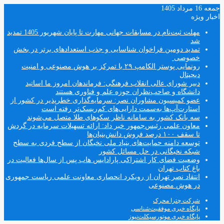
جمعه 16 مرداد 1405
اخبار ویژه
مهلت ثبت‌نام در مسابقات جهانی مهارت تا پایان شهریور 1405 تمدید
شد
تمدید دومین فراخوان شناسایی و جذب استعدادهای برتر در بخش
خصوصی
رونمایی پوستر الکامپ ۲۹ با تمرکز بر هوش مصنوعی و امنیت
دیجیتال
دبیر شورای عالی انقلاب فرهنگی: فرماندهان امروز ما اساتید
دانشگاه و صاحب‌نظران حوزه علم و فناوری هستند
عضو کمیسیون مشاوران نصر: سرمایه‌گذاری خطرپذیر در کشور از
استارت‌آپ‌ها به‌سمت دارایی‌های کم‌ریسک‌تر رفته است
سه بانک کشور به سامانه ناظر سکوهای طلا متصل می‌شوند
معاون علمی رئیس‌جمهور خبر داد: ارائه تسهیلات سرمایه در گردش
تا سقف ۱۰۰ درصد فروش دانش‌بنیان‌ها
توسعه دامنه حمایت‌های بنیاد ملی نخبگان از سطح فردی به سطح
شبکه نخبگانی در حل مسائل کشور
وضعیت فضای کار اشتراکی پارادایس هاب پس از سال‌ها فعالیت در
باغ کتاب تهران
انتقاد نصر تهران از رویکرد انحصاری معاونت علمی ریاست جمهوری
در هوش مصنوعی
شرکت چترا محرک
پایگاه خبری موفقیت‌شناسی
پایگاه خبری موتورسیکلت‌نیوز