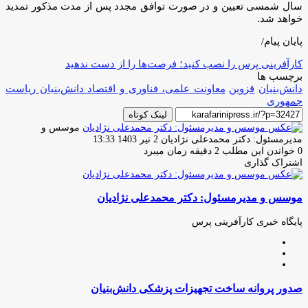
سال شمسی تعیین و در صورت توافق مجدد پس از مدت مذکور تمدید
خواهد شد.
پایان پیام/
کارآفرینی پرس را نصب کنید؛ فرصت‌ها را از دست ندهید
برچسب ها
دانش‌بنیان
قزوین
معاونت علمی، فناوری و اقتصاد دانش‌بنیان ریاست
جمهوری
لینک کوتاه
موسس و
ارسال
مدیرمسئول: دکتر محمدعلی نژادیان
2 تیر 1403 13:33
ایمیل
0
خواندن این مطلب 2 دقیقه زمان میبرد
اشتراک گذاری
چاپ
فیس
توئیتر
واتس
تلگرام
لینکدین
اشتراک
(X)
آپ
بوک
گذاری
موسس و مدیرمسئول: دکتر محمدعلی نژادیان
از
طریق
ایمیل
پایگاه خبری کارآفرینی پرس
وبسایت
لینکدین
اینستاگرام
صدور
صدور پروانه ساخت تجهیزات پزشکی دانش‌بنیان
پروانه