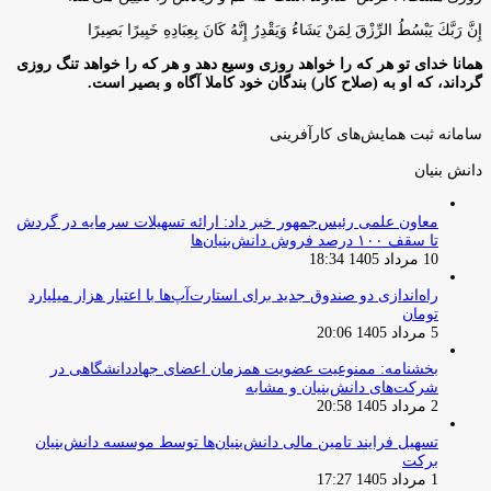
إِنَّ رَبَّكَ يَبْسُطُ الرِّزْقَ لِمَنْ يَشَاءُ وَيَقْدِرُ إِنَّهُ كَانَ بِعِبَادِهِ خَبِيرًا بَصِيرًا
همانا خدای تو هر که را خواهد روزی وسیع دهد و هر که را خواهد تنگ روزی
گرداند، که او به (صلاح کار) بندگان خود کاملا آگاه و بصیر است.
سامانه ثبت همایش‌های کارآفرینی
دانش‌ بنیان‌
معاون علمی رئیس‌جمهور خبر داد: ارائه تسهیلات سرمایه در گردش
تا سقف ۱۰۰ درصد فروش دانش‌بنیان‌ها
10 مرداد 1405 18:34
راه‌اندازی دو صندوق جدید برای استارت‌آپ‌ها با اعتبار هزار میلیارد
تومان
5 مرداد 1405 20:06
بخشنامه: ممنوعیت عضویت همزمان اعضای جهاددانشگاهی در
شرکت‌های دانش‌بنیان و مشابه
2 مرداد 1405 20:58
تسهیل فرایند تامین مالی دانش‌بنیان‌ها توسط موسسه دانش‌بنیان
برکت
1 مرداد 1405 17:27