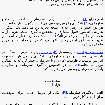
ارسال
مدیرمسئول: دکتر محمدعلی نژادیان
13 آبان 1402 10:40
ایمیل
0
خواندن این مطلب 3 دقیقه زمان میبرد
استیفنرابینز
[1]
، در کتاب «تئوری سازمان، ساختار و طرح
سازمانی»
[2]
یادگیری را چنین توصیف می‌کند: یادگیری عبارت است از
هر نوع تغییر در رفتار که در نتیجه تجربه رخ می‌دهد. یکی دیگر از
تعاریفی که مورد قبول بسیاری از محققین یادگیری است، تعریف ارائه
شده در دایره‌المعارف بریتانیکا
[3]
است: یادگیری عبارت است از
تغییرات نسبتا پایدار در رفتار بالقوه فرد که در اثر ممارست و تمرین
حاصل می‌شود.
محمدعلی نژادیان
مدیرمسئول
کارآفرینی پرس
و مدرس دانشگاه در
یادداشتی نوشت: در حوزه سازمانی، یادگیری را می‌توان به‌صورت
افزایش قابلیت یا ظرفیت (فردی و یا سازمانی) تعبیر کرد که به عملکرد
موثر می‌انجامد
[4]
. اما در خصوص یادگیری سازمانی و سازمان
یادگیرنده می‌توان به‌صورت زیر تعریف کرد:
محمدعلی
نژادیان
الف- یادگیری سازمانی
[5]
:
یکی از عوامل حیاتی برای موفقیت
سازمان‌های کارآفرین است.
یادگیری سازمانی یعنی اینکه در زمانی واحد روش‌های جدید و