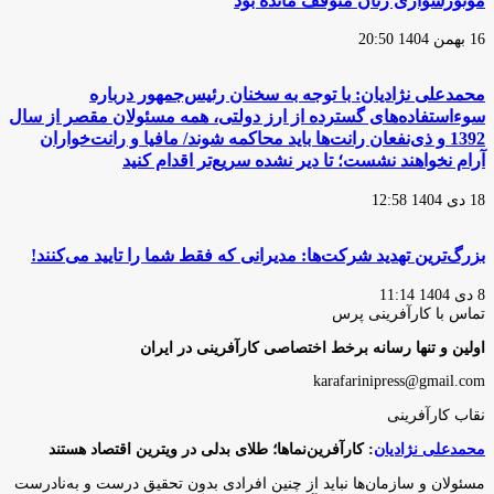
موتورسواری زنان متوقف مانده بود
16 بهمن 1404 20:50
محمدعلی نژادیان: با توجه به سخنان رئیس‌جمهور درباره
سوءاستفاده‌های گسترده از ارز دولتی، همه مسئولان مقصر از سال
1392 و ذی‌نفعان رانت‌ها باید محاکمه شوند/ مافیا و رانت‌خواران
آرام نخواهند نشست؛ تا دیر نشده سریع‌تر اقدام کنید
18 دی 1404 12:58
بزرگ‌ترین تهدید شرکت‌ها: مدیرانی که فقط شما را تایید می‌کنند!
8 دی 1404 11:14
تماس با کارآفرینی پرس
اولین و تنها رسانه برخط اختصاصی کارآفرینی در ایران
karafarinipress@gmail.com
نقاب کارآفرینی
محمدعلی نژادیان
: کارآفرین‌نماها؛ طلای بدلی در ویترین اقتصاد هستند
مسئولان و سازمان‌ها نباید از چنین افرادی بدون تحقیق درست و به‌نادرست