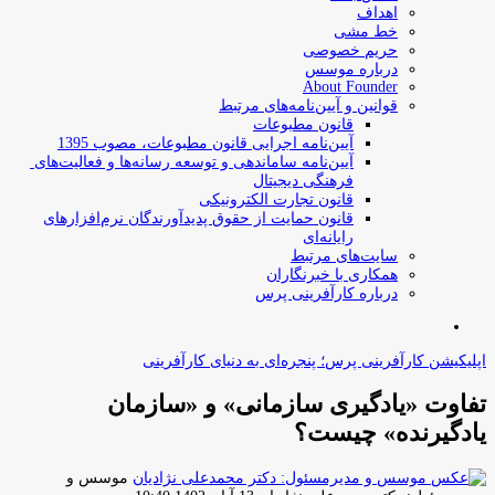
اهداف
خط مشی
حریم خصوصی
درباره موسس
About Founder
قوانین و آیین‌نامه‌های مرتبط
‌قانون مطبوعات
آیین‌نامه اجرایی قانون مطبوعات، مصوب 1395
آیین‌نامه سامان­دهی و توسعه رسانه­‌ها و فعالیت‌­های
فرهنگی دیجیتال
قانون تجارت الکترونیکی
قانون حمایت از حقوق پدیدآورندگان نرم‌افزارهای
رایانه‌ای
سایت‌های مرتبط
همکاری با خبرنگاران
درباره کارآفرینی پرس
جستجو
برای
اپلیکیشن کارآفرینی پرس؛ پنجره‌ای به دنیای کارآفرینی
تفاوت «یادگیری سازمانی» و «سازمان
یادگیرنده» چیست؟
موسس و