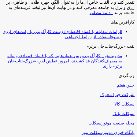
تقدیر کنند و با القاب خاص آ‌ن‌ها را به‌عنوان الگو، چهره طلایی و ظاهری پر
زرق و برق به جامعه معرفی کنند و در نهایت آن‌ها نیز لبخند فریبنده‌ای به
جامعه بزنند.
ادامه مطلب
کارآفرین‌نماها
الزامات مقابله با فساد اقتصادی/ ژست کارآفرینی با رانت‌های ارزی
و سوءاستفاده از روابط اجتماعی
لقبِ «بزرگ‌جناب‌خان برتر»
مدیرمسئول کارآفرینی‌پرس: همان‌هایی که با فساد اقتصادی و ظلم
به مصرف‌کنندگان قد کشیدند، امروز عطشِ لقبِ «بزرگ‌جناب‌خان
برتر» دارند
وب‌گردی
حس هفتم
شرکت چترا محرک
سیکلت کالا
سیکلت بانک
مجله صنعت موتورسیکلت
پایگاه خبری موتورسیکلت نیوز