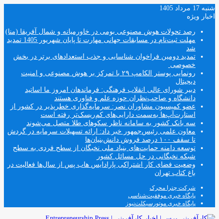
شنبه 17 مرداد 1405
اخبار ویژه
رصد تحولات هوش مصنوعی بومی در خاورمیانه و شمال آفریقا (منا)
مهلت ثبت‌نام در مسابقات جهانی مهارت تا پایان شهریور 1405 تمدید
شد
تمدید دومین فراخوان شناسایی و جذب استعدادهای برتر در بخش
خصوصی
رونمایی پوستر الکامپ ۲۹ با تمرکز بر هوش مصنوعی و امنیت
دیجیتال
دبیر شورای عالی انقلاب فرهنگی: فرماندهان امروز ما اساتید
دانشگاه و صاحب‌نظران حوزه علم و فناوری هستند
عضو کمیسیون مشاوران نصر: سرمایه‌گذاری خطرپذیر در کشور از
استارت‌آپ‌ها به‌سمت دارایی‌های کم‌ریسک‌تر رفته است
سه بانک کشور به سامانه ناظر سکوهای طلا متصل می‌شوند
معاون علمی رئیس‌جمهور خبر داد: ارائه تسهیلات سرمایه در گردش
تا سقف ۱۰۰ درصد فروش دانش‌بنیان‌ها
توسعه دامنه حمایت‌های بنیاد ملی نخبگان از سطح فردی به سطح
شبکه نخبگانی در حل مسائل کشور
وضعیت فضای کار اشتراکی پارادایس هاب پس از سال‌ها فعالیت در
باغ کتاب تهران
شرکت چترا محرک
پایگاه خبری موفقیت‌شناسی
پایگاه خبری موتورسیکلت‌نیوز