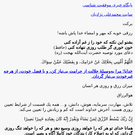
پایگاه خبری موفقیت شناسی
سایت محمدعلی نژادیان
برکت
رزقی خوبه كه مهر و امضاء خدا پاش باشه!
بشنو این نکته که خود را ز غم آزاده کنی
خون خوری گر طلب روزی ننهاده کنی
(حافظ)
دعای مورد توصیه حضرت آیت‌الله بهجت (ره)
اللَّهُمَّ أَغْنِنِي بِحَلَالِكَ عَنْ حَرَامِكَ، وَ بِفَضْلِكَ عَمَّنْ سِوَاكَ‏.
خدایا! مرا به‌وسیلۀ حلالت از حرامت بی‌نیاز کن، و با فضل خودت، از هرچه
غیرخودت بی‌نیاز گردان.
میزان رزق و روزی هر انسان
هوالرزاق
تلاش، مهارت، سرمايه، هوش، دانش، و… همه يك قسمت از شرايط تعيين
روزى هست. آخرش خداوند است كه كم و زيادش را تعيين مى‌كند:
إِنَّ رَبَّكَ يَبْسُطُ الرِّزْقَ لِمَنْ يَشَاءُ وَيَقْدِرُ إِنَّهُ كَانَ بِعِبَادِهِ خَبِيرًا بَصِيرًا
همانا خدای تو هر که را خواهد روزی وسیع دهد و هر که را خواهد تنگ روزی
گرداند، که او به (صلاح کار) بندگان خود کاملا آگاه و بصیر است.