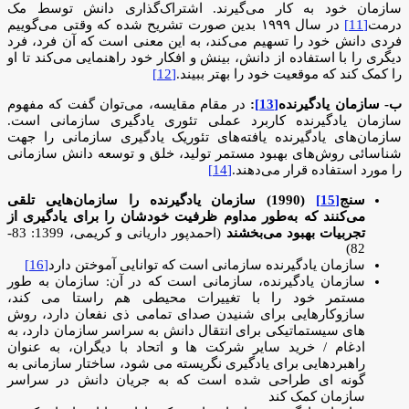
سازمان خود به کار می‌گیرند. اشتراک‌گذاری دانش توسط مک
درمت
[11]
در سال ۱۹۹۹ بدین صورت تشریح شده که وقتی می‌گوییم
فردی دانش خود را تسهیم می‌کند، به این معنی است که آن فرد، فرد
دیگری را با استفاده از دانش، بینش و افکار خود راهنمایی می‌کند تا او
را کمک کند که موقعیت خود را بهتر ببیند.
[12]
ب- سازمان یادگیرنده
[13]
:
در مقام مقایسه، می‌توان گفت که مفهوم
سازمان یادگیرنده کاربرد عملی تئوری یادگیری سازمانی است.
سازمان‌های یادگیرنده یافته‌های تئوریک یادگیری سازمانی را جهت
شناسائی روش‌های بهبود مستمر تولید، خلق و توسعه دانش سازمانی
را مورد استفاده قرار می‌دهند.
[14]
سنج
[15]
(1990)
سازمان یادگیرنده را سازمان‌هایی تلقی
می‌کنند که به‌طور مداوم ظرفیت خودشان را برای یادگیری از
تجربیات بهبود می‌بخشند
(احمدپور داریانی و کریمی، 1399: 83-
82)
سازمان یادگیرنده سازمانی است که توانایی آموختن دارد
[16]
سازمان یادگیرنده، سازمانی است که در آن: سازمان به طور
مستمر خود را با تغییرات محیطی هم راستا می کند،
سازوکارهایی برای شنیدن صدای تمامی ذی نفعان دارد، روش
های سیستماتیکی برای انتقال دانش به سراسر سازمان دارد، به
ادغام / خرید سایر شرکت ها و اتحاد با دیگران، به عنوان
راهبردهایی برای یادگیری نگریسته می شود، ساختار سازمانی به
گونه ای طراحی شده است که به جریان دانش در سراسر
سازمان کمک کند