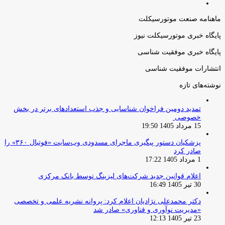
صفحه
قبلی
بعدی
ماهنامه صنعت موتورسیکلت
پایگاه خبری موتورسیکلت نیوز
پایگاه خبری موفقیت شناسی
انتشارات موفقیت شناسی
نوشته‌های تازه
تمدید دومین فراخوان شناسایی و جذب استعدادهای برتر در بخش
خصوصی
15 مرداد 1405 19:50
پزشکیان دستور پیگیری ماجرای مسدودی وب‌سایت «فوتبال ۳۶۰» را
صادر کرد
1 مرداد 1405 17:22
اعلام قوانین جدید شرکت‌های لیزینگ توسط بانک مرکزی
30 تیر 1405 16:49
دکتر محمدعلی نژادیان اعلام کرد: پروانه نشریه علمی و تخصصی
«مدیریت نوآوری و فناوری» صادر شد
23 تیر 1405 12:13