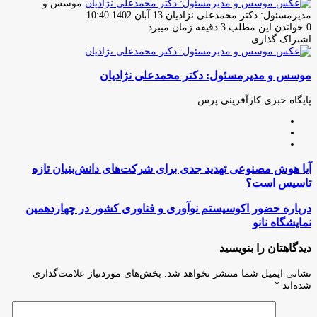
موسس و
ارسال
مدیرمسئول: دکتر محمدعلی نژادیان
13 آبان 1402 10:40
ایمیل
0
خواندن این مطلب 3 دقیقه زمان میبرد
اشتراک گذاری
چاپ
فیس
توئیتر
واتس
تلگرام
لینکدین
اشتراک
(X)
آپ
بوک
گذاری
موسس و مدیرمسئول: دکتر محمدعلی نژادیان
از
طریق
ایمیل
پایگاه خبری کارآفرینی پرس
وبسایت
لینکدین
اینستاگرام
آیا
آیا هوش مصنوعی تهدید جدی برای شرکت‌های دانش‌بنیان تازه
هوش
تاسیس است؟
مصنوعی
تهدید
درباره
درباره حضور اکوسیستم نوآوری و فناوری کشور در چهاردهمین
جدی
حضور
نمایشگاه نانو
برای
اکوسیستم
شرکت‌های
نوآوری
دیدگاهتان را بنویسید
دانش‌بنیان
و
تازه
فناوری
نشانی ایمیل شما منتشر نخواهد شد.
بخش‌های موردنیاز علامت‌گذاری
تاسیس
کشور
شده‌اند
*
است؟
در
چهاردهمین
نمایشگاه