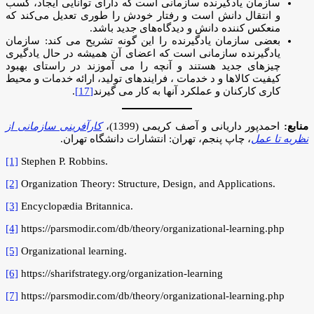
سازمان یادگیرنده سازمانی است که دارای توانایی ایجاد، کسب
و انتقال دانش است و رفتار خودش را طوری تعدیل می‌کند که
منعکس کننده دانش و دیدگاه‌های جدید باشد.
بعضی سازمان یادگیرنده را این گونه تشریح می کند: سازمان
یادگیرنده سازمانی است که اعضای آن همیشه در حال یادگیری
چیزهای جدید هستند و آنچه را می آموزند در راستای بهبود
کیفیت کالاها و د خدمات ، فرایندهای تولید، ارائه خدمات و محیط
کاری کارکنان و عملکرد آنها به کار می گیرند
[17]
.
منابع:
احمدپور داریانی و آصف کریمی (1399)،
کارآفرینی سازمانی از
نظریه تا عمل
، چاپ پنجم، تهران: انتشارات دانشگاه تهران.
[1]
Stephen P. Robbins.
[2]
Organization Theory: Structure, Design, and Applications.
[3]
Encyclopædia Britannica.
[4]
https://parsmodir.com/db/theory/organizational-learning.php
[5]
Organizational learning.
[6]
https://sharifstrategy.org/organization-learning
[7]
https://parsmodir.com/db/theory/organizational-learning.php