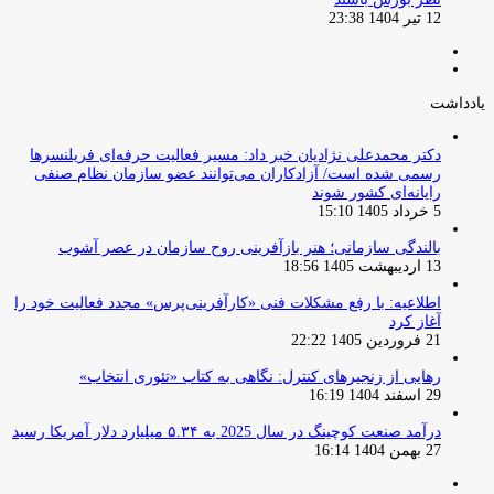
12 تیر 1404 23:38
صفحه
صفحه
قبلی
بعدی
یادداشت
دکتر محمدعلی نژادیان خبر داد: مسیر فعالیت حرفه‌ای فریلنسرها
رسمی شده است/ آزادکاران می‌توانند عضو سازمان نظام صنفی
رایانه‌ای کشور شوند
5 خرداد 1405 15:10
بالندگی سازمانی؛ هنر بازآفرینی روح سازمان در عصر آشوب
13 اردیبهشت 1405 18:56
اطلاعیه: با رفع مشکلات فنی «کارآفرینی‌پرس» مجدد فعالیت خود را
آغاز کرد
21 فروردین 1405 22:22
رهایی از زنجیرهای کنترل: نگاهی به کتاب «تئوری انتخاب»
29 اسفند 1404 16:19
درآمد صنعت کوچینگ در سال 2025 به ۵.۳۴ میلیارد دلار آمریکا رسید
27 بهمن 1404 16:14
صفحه