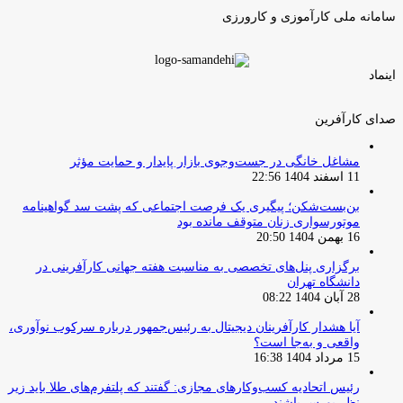
سامانه ملی کارآموزی و کارورزی
اینماد
صدای کارآفرین
مشاغل خانگی در جست‌وجوی بازار پایدار و حمایت مؤثر
11 اسفند 1404 22:56
بن‌بست‌شکن؛ پیگیری یک فرصت اجتماعی که پشت سد گواهینامه
موتورسواری زنان متوقف مانده بود
16 بهمن 1404 20:50
برگزاری پنل‌های تخصصی به مناسبت هفته جهانی کارآفرینی در
دانشگاه تهران
28 آبان 1404 08:22
آیا هشدار کارآفرینان دیجیتال به رئیس‌جمهور درباره سرکوب نوآوری،
واقعی و به‌جا است؟
15 مرداد 1404 16:38
‏رئیس اتحادیه کسب‌وکارهای مجازی: گفتند که پلتفرم‌های طلا باید زیر
نظر بورس باشند