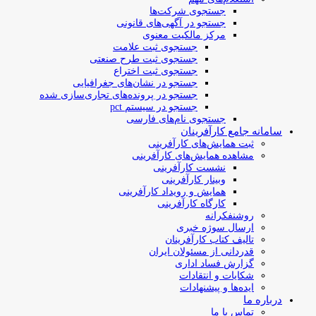
جستجوی شرکت‌ها
جستجو در آگهی‌های قانونی
مرکز مالکیت معنوی
جستجوی ثبت علامت
جستجوی ثبت طرح صنعتی
جستجوی ثبت اختراع
جستجو در نشان‌های جغرافیایی
جستجو در پرونده‌های تجاری‌سازی شده
جستجو در سیستم pct
جستجوی نام‌های فارسی
سامانه جامع کارآفرینان
ثبت همایش‌های کارآفرینی
مشاهده همایش‌های کارآفرینی
نشست کارآفرینی
وبینار کارآفرینی
همایش و رویداد کارآفرینی
کارگاه کارآفرینی
روشنفکرانه
ارسال سوژه‌ خبری
تالیف کتاب کارآفرینان
قدردانی از مسئولان ایران
گزارش فساد اداری
شکایات و انتقادات
ایده‌ها و پیشنهادات
درباره ما
تماس با ما