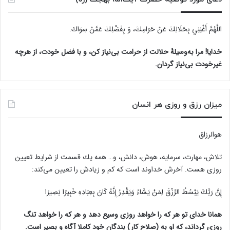
اللَّهُمَّ أَغْنِنِي بِحَلَالِكَ عَنْ حَرَامِكَ، وَ بِفَضْلِكَ عَمَّنْ سِوَاكَ‏.
خدایا! مرا به‌وسیلۀ حلالت از حرامت بی‌نیاز کن، و با فضل خودت، از هرچه
غیرخودت بی‌نیاز گردان.
میزان رزق و روزی هر انسان
هوالرزاق
تلاش، مهارت، سرمايه، هوش، دانش، و… همه يك قسمت از شرايط تعيين
روزى هست. آخرش خداوند است كه كم و زيادش را تعيين مى‌كند:
إِنَّ رَبَّكَ يَبْسُطُ الرِّزْقَ لِمَنْ يَشَاءُ وَيَقْدِرُ إِنَّهُ كَانَ بِعِبَادِهِ خَبِيرًا بَصِيرًا
همانا خدای تو هر که را خواهد روزی وسیع دهد و هر که را خواهد تنگ
روزی گرداند، که او به (صلاح کار) بندگان خود کاملا آگاه و بصیر است.