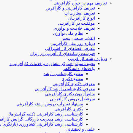
تعاریف مهم در حوزه کارآفرینی
تعریف کارآفرینی و کارآفرین
تعریف استارت‌آپ
انواع کارآفرینان
موفقیت در کارآفرینی
تعریف خلاقیت و نوآوری
نظام ملی نوآوری
انقلاب صنعتی پنجم
درباره روز ملی کارآفرینی
معرفی فضاهای کار اشتراکی
فهرست رسانه‌های کارآفرینی در ایران
درباره رشته کارآفرینی
نحوه تاسیس «مرکز مشاوره و خدمات کارآفرینی»
واحدهای دانشگاهی
مقطع کارشناسی ارشد
مقطع دکتری
معرفی دکتری کارآفرینی
معرفی کارشناسی ارشد کارآفرینی
منابع آزمون دکتری کارآفرینی
سرفصل دروس کارآفرینی
پیشنهاد تغییرات دروس رشته کارآفرینی
دکتری کارآفرینی
کارشناسی ارشد کارآفرینی (کلیه گرایش‌ها)
کارشناسی ارشد مدیریت بازرگانی گرایش کارآفر
کارشناسی ارشد کارآفرینی کشاورزی (بازنگری ش
علمی و تحقیقاتی