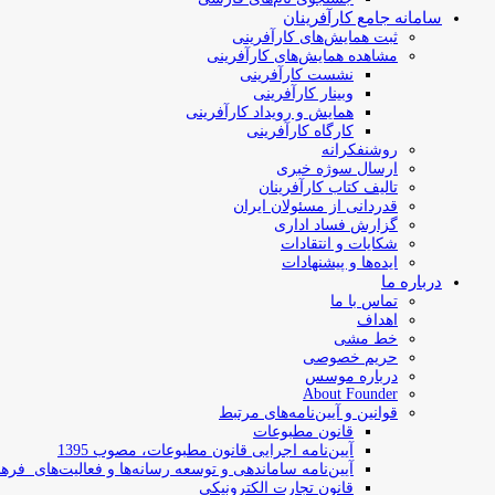
سامانه جامع کارآفرینان
ثبت همایش‌های کارآفرینی
مشاهده همایش‌های کارآفرینی
نشست کارآفرینی
وبینار کارآفرینی
همایش و رویداد کارآفرینی
کارگاه کارآفرینی
روشنفکرانه
ارسال سوژه‌ خبری
تالیف کتاب کارآفرینان
قدردانی از مسئولان ایران
گزارش فساد اداری
شکایات و انتقادات
ایده‌ها و پیشنهادات
درباره ما
تماس با ما
اهداف
خط مشی
حریم خصوصی
درباره موسس
About Founder
قوانین و آیین‌نامه‌های مرتبط
‌قانون مطبوعات
آیین‌نامه اجرایی قانون مطبوعات، مصوب 1395
آیین‌نامه سامان­دهی و توسعه رسانه­‌ها و فعالیت‌­های فره
قانون تجارت الکترونیکی