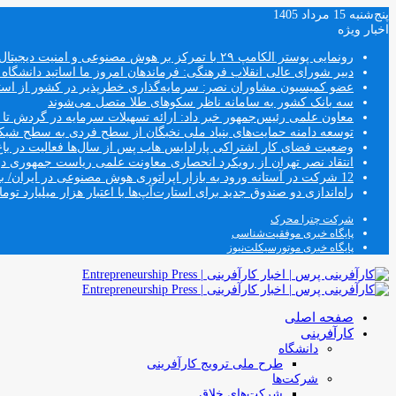
پنج‌شنبه 15 مرداد 1405
اخبار ویژه
رونمایی پوستر الکامپ ۲۹ با تمرکز بر هوش مصنوعی و امنیت دیجیتال
دبیر شورای عالی انقلاب فرهنگی: فرماندهان امروز ما اساتید دانشگا
عضو کمیسیون مشاوران نصر: سرمایه‌گذاری خطرپذیر در کشور از استار
سه بانک کشور به سامانه ناظر سکوهای طلا متصل می‌شوند
معاون علمی رئیس‌جمهور خبر داد: ارائه تسهیلات سرمایه در گردش تا سقف ۱۰۰ درصد فروش دانش‌
توسعه دامنه حمایت‌های بنیاد ملی نخبگان از سطح فردی به سطح شب
وضعیت فضای کار اشتراکی پارادایس هاب پس از سال‌ها فعالیت در باغ
انتقاد نصر تهران از رویکرد انحصاری معاونت علمی ریاست جمهوری
12 شرکت در آستانه ورود به بازار اپراتوری هوش مصنوعی در ایران/ بخش خصوصی وارد فصل جدید اقتصاد دیجیتال می‌شود
راه‌اندازی دو صندوق جدید برای استارت‌آپ‌ها با اعتبار هزار میلیارد توما
شرکت چترا محرک
پایگاه خبری موفقیت‌شناسی
پایگاه خبری موتورسیکلت‌نیوز
صفحه اصلی
کارآفرینی
دانشگاه
طرح ملی ترویج کارآفرینی
شرکت‌ها
شرکت‌های خلاق