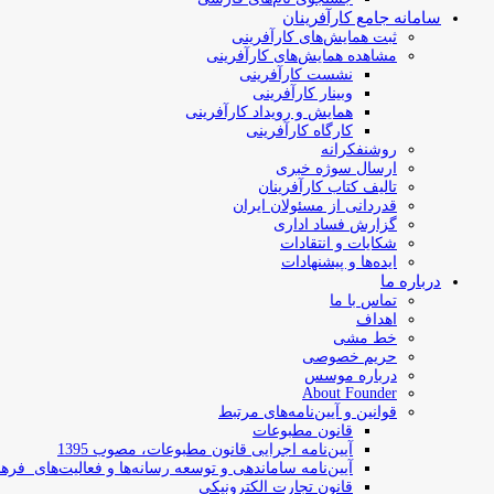
سامانه جامع کارآفرینان
ثبت همایش‌های کارآفرینی
مشاهده همایش‌های کارآفرینی
نشست کارآفرینی
وبینار کارآفرینی
همایش و رویداد کارآفرینی
کارگاه کارآفرینی
روشنفکرانه
ارسال سوژه‌ خبری
تالیف کتاب کارآفرینان
قدردانی از مسئولان ایران
گزارش فساد اداری
شکایات و انتقادات
ایده‌ها و پیشنهادات
درباره ما
تماس با ما
اهداف
خط مشی
حریم خصوصی
درباره موسس
About Founder
قوانین و آیین‌نامه‌های مرتبط
‌قانون مطبوعات
آیین‌نامه اجرایی قانون مطبوعات، مصوب 1395
آیین‌نامه سامان­دهی و توسعه رسانه­‌ها و فعالیت‌­های فره
قانون تجارت الکترونیکی