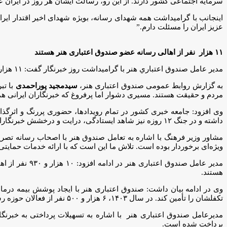
سرمایه اجتماعی کشور دارند. از این رو، رسالت ایشان هر روز در ایران عزی
اینجانب با گرامیداشت همه شهدای رسانه، بویژه شهدای اخیر اقتدار ایران
عزیز ایران را مسئلت دارم.”
۱۱ هزار نفر از اهالی رسانه عضو صندوق اعتباری هنر هستند
مدير عامل صندوق اعتباري هنر با گراميداشت روز خبرنگار گفت: ۱۱ هزار نفر از فعالان رسانه عضو صندوق هستند و از خدمات آن بهره مي‌برند.
به گزارش روابط عمومی صندوق اعتباری هنر،
سیدمجید پوراحمدی
مردم و حقیقت هستند. مسیری دشوار اما پرفروغ که خبرنگاران ایرانی هموار
وی افزود: جامعه خبری کشور در تمام رویدادها، حضوری پررنگ و اثرگذار 
داشته و در جنگ ۱۲ روزه نیز شاهد ایستادگی، درایت و درخشش خبرنگاران در جبهه آگاهی‌بخشی بودیم؛ آنان با شجاعت، پیام همبستگی مردم ایران را به جهان منعکس کردند.
مشاور وزیر فرهنگ با اشاره به تعامل صندوق هنر با اصحاب رسانه تصریح 
ویژه‌ای برخوردار بوده است. تلاش ما این است که با ارائه خدمات حمایتی،
هستند.
وی در ادامه بیان داشت: صندوق اعتباری هنر با ایجاد پوشش بیمه درما
تکفلشان را تأمین کند. در سال ۱۴۰۳، ۶ هزار و ۵۰۰ نفر از فعالان حوزه رسانه و افراد تحت تکفل، تحت پوشش بیمه درمان تکمیلی این صندوق قرار گرفتند.
پرداخت شده است.