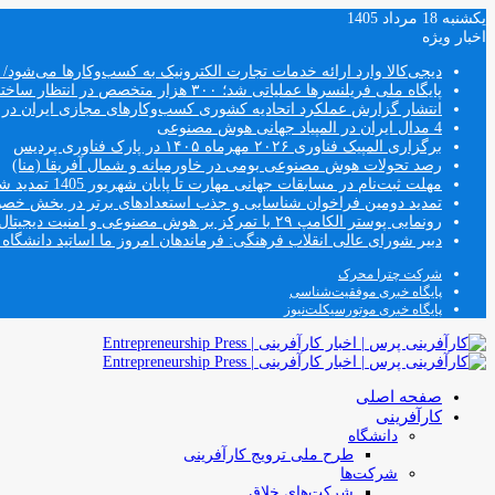
یکشنبه 18 مرداد 1405
اخبار ویژه
دیجی‌کالا وارد ارائه خدمات تجارت الکترونیک به کسب‌وکارها می‌شو
پایگاه ملی فریلنسرها عملیاتی شد؛ ۳۰۰ هزار متخصص در انتظار ساختار جدید اشتغال
انتشار گزارش عملکرد اتحادیه کشوری کسب‌وکارهای مجازی ایران در سال
4 مدال ایران در المپیاد جهانی هوش مصنوعی
برگزاری المپیک فناوری ۲۰۲۶ مهرماه ۱۴۰۵ در پارک فناوری پردیس
رصد تحولات هوش مصنوعی بومی در خاورمیانه و شمال آفریقا (منا)
مهلت ثبت‌نام در مسابقات جهانی مهارت تا پایان شهریور 1405 تمدید شد
تمدید دومین فراخوان شناسایی و جذب استعدادهای برتر در بخش خ
رونمایی پوستر الکامپ ۲۹ با تمرکز بر هوش مصنوعی و امنیت دیجیتال
دبیر شورای عالی انقلاب فرهنگی: فرماندهان امروز ما اساتید دانشگا
شرکت چترا محرک
پایگاه خبری موفقیت‌شناسی
پایگاه خبری موتورسیکلت‌نیوز
صفحه اصلی
کارآفرینی
دانشگاه
طرح ملی ترویج کارآفرینی
شرکت‌ها
شرکت‌های خلاق