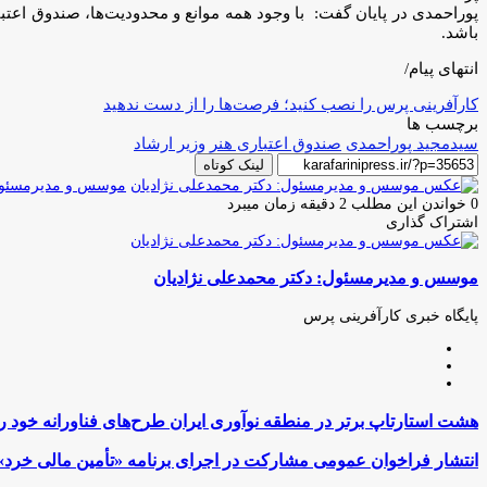
پوراحمدی در پایان گفت: با وجود همه موانع و محدودیت‌ها، صندوق اعتبا
باشد.
انتهای پیام/
کارآفرینی پرس را نصب کنید؛ فرصت‌ها را از دست ندهید
برچسب ها
سیدمجید پوراحمدی
صندوق اعتباری هنر
وزیر ارشاد
لینک کوتاه
موسس و مدیرمسئول:
0
خواندن این مطلب 2 دقیقه زمان میبرد
اشتراک گذاری
چاپ
فیس
توئیتر
واتس
تلگرام
لینکدین
اشتراک
(X)
آپ
بوک
گذاری
موسس و مدیرمسئول: دکتر محمدعلی نژادیان
از
طریق
ایمیل
پایگاه خبری کارآفرینی پرس
وبسایت
لینکدین
اینستاگرام
هشت
هشت استارتاپ برتر در منطقه نوآوری ایران طرح‌های فناورانه خود را ا
استارتاپ
برتر
انتشار
انتشار فراخوان عمومی مشارکت در اجرای برنامه «تأمین مالی خرد» 
در
فراخوان