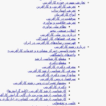
تعاریف مهم در حوزه کارآفرینی
تعریف کارآفرینی و کارآفرین
تعریف استارت‌آپ
انواع کارآفرینان
موفقیت در کارآفرینی
تعریف خلاقیت و نوآوری
نظام ملی نوآوری
انقلاب صنعتی پنجم
درباره روز ملی کارآفرینی
معرفی فضاهای کار اشتراکی
فهرست رسانه‌های کارآفرینی در ایران
درباره رشته کارآفرینی
نحوه تاسیس «مرکز مشاوره و خدمات کارآفرینی»
واحدهای دانشگاهی
مقطع کارشناسی ارشد
مقطع دکتری
معرفی دکتری کارآفرینی
معرفی کارشناسی ارشد کارآفرینی
منابع آزمون دکتری کارآفرینی
سرفصل دروس کارآفرینی
پیشنهاد تغییرات دروس رشته کارآفرینی
دکتری کارآفرینی
کارشناسی ارشد کارآفرینی (کلیه گرایش‌ها)
کارشناسی ارشد مدیریت بازرگانی گرایش کارآفر
کارشناسی ارشد کارآفرینی کشاورزی (بازنگری ش
علمی و تحقیقاتی