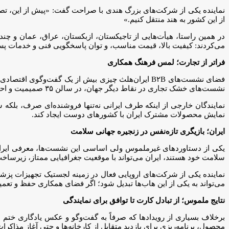
نماینده یکی از شرکت‌های بزرگ هندی با صراحت گفت: «پیش از این، تصور ما
از این کشور به هند منتقل کنیم.»
در همین راستا، هیأت‌هایی از تاجیکستان، ازبکستان، عراق، عمان و چن
می‌کردند: کیفیت بالا، قیمت مناسب، و توان پاسخگویی فنی و خدمات 
فراتر از تجارت؛ لمس فرهنگ همکاری
فضای نشست‌های B۲B ایران‌هلث چیزی بیش از یک گفت‌وگ
نشست‌های خشک تجاری در نقاط دیگر جهان، در سالن ۳۵ صمیمیت و احترام متقابل موج می‌زد.
نمایندگان خارجی از اینکه طرف ایرانی نه‌تنها فروشنده‌ای صرف، بلکه
نمایش محصولات مشترک ایران با کشورهای دوست ایجاد کند.
ایران؛ بازیگری تازه‌نفس در زنجیره جهانی سلامت
یکی از دستاوردهای غیرملموس ولی اساسی این نشست‌ها، معرفی ایران 
سلامت خود هستند، ایران می‌تواند با موقعیت جغرافیایی ممتاز، زیرساخ
نماینده یکی از شرکت‌های اروپایی فعال در زمینه لجستیک تجهیزات پزشکی
می‌تواند به یکی از این هاب‌ها تبدیل شود؛ اگر فضای همکاری حفظ و تعمیق
نتایج ملموس؛ از تبادل کارت تا توافق برای نمایندگی
محصول، برنامه‌ریزی برای بازدید متقابل از کارخانه‌ها و حتی آغاز مذاکر