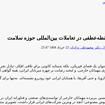
ی
ارسال
 دکتر محمدعلی نژادیان
22 خرداد 1404 23:47
ایمیل
ی پُرشور نمایشگاه ایران‌هلث ۱۴۰۴، سالن ۳۵ نه‌فقط به‌عنوان یک فضای فیزیکی، بلکه به‌مثابه کانونی 
مهمانان خارجی، و لبخند رضایت بر چهره میزبانان ایرانی، همه گواهی اس
مایندگان شرکت‌هایی از آسیا، اروپا، و حتی آفریقا، با همتایان ایرانی خود رودررو نشسته
ن بی‌پرده مهمانان خارجی از توانمندی‌های صنعتی و فناورانه ایران در 
هوش مصنوعی؛ آنچه در ویترین شرکت‌های ایرانی قرار داشت، تصویری متفا