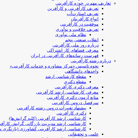
تعاریف مهم در حوزه کارآفرینی
تعریف کارآفرینی و کارآفرین
تعریف استارت‌آپ
انواع کارآفرینان
موفقیت در کارآفرینی
تعریف خلاقیت و نوآوری
نظام ملی نوآوری
انقلاب صنعتی پنجم
درباره روز ملی کارآفرینی
معرفی فضاهای کار اشتراکی
فهرست رسانه‌های کارآفرینی در ایران
درباره رشته کارآفرینی
نحوه تاسیس «مرکز مشاوره و خدمات کارآفرینی»
واحدهای دانشگاهی
مقطع کارشناسی ارشد
مقطع دکتری
معرفی دکتری کارآفرینی
معرفی کارشناسی ارشد کارآفرینی
منابع آزمون دکتری کارآفرینی
سرفصل دروس کارآفرینی
پیشنهاد تغییرات دروس رشته کارآفرینی
دکتری کارآفرینی
کارشناسی ارشد کارآفرینی (کلیه گرایش‌ها)
کارشناسی ارشد مدیریت بازرگانی گرایش کارآفر
کارشناسی ارشد کارآفرینی کشاورزی (بازنگری ش
علمی و تحقیقاتی