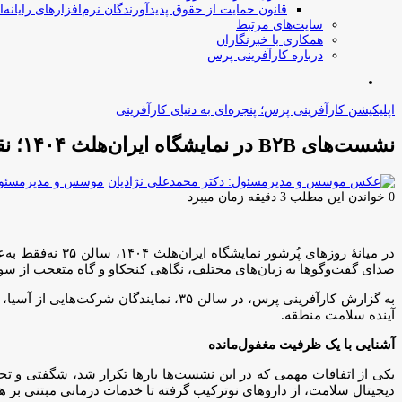
قانون حمایت از حقوق پدیدآورندگان نرم‌افزارهای رایانه‌ا
سایت‌های مرتبط
همکاری با خبرنگاران
درباره کارآفرینی پرس
جستجو
برای
اپلیکیشن کارآفرینی پرس؛ پنجره‌ای به دنیای کارآفرینی
نشست‌های B۲B در نمایشگاه ایران‌هلث ۱۴۰۴؛ نقطه‌عطفی در تعاملات بین‌المللی حوزه سلامت
موسس و مدیرمسئول:
0
خواندن این مطلب 3 دقیقه زمان میبرد
در میانهٔ روزها
صدای گفت‌وگوها به زبان‌های مختلف، نگاهی کنجکاو و گاه متعجب از سوی 
به گزارش کارآفرینی پرس، در سالن ۳۵، ن
آینده سلامت منطقه.
آشنایی با یک ظرفیت مغفول‌مانده
یکی از اتفاقات مهمی که در این نشست‌ها بارها تکرار شد، شگفتی و تحسی
دیجیتال سلامت، از داروهای نوترکیب گرفته تا خدمات درمانی مبتنی بر 