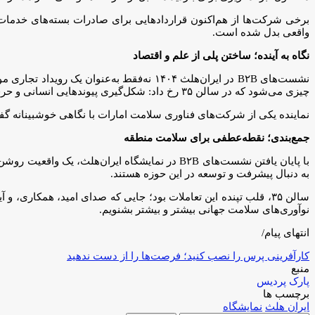
برخی شرکت‌ها از هم‌اکنون قراردادهایی برای صادرات بسته‌های خدمات 
واقعی بدل شده است.
نگاه به آینده؛ ساختن پلی از علم و اقتصاد
نشست‌های B۲B در ایران‌هلث ۱۴۰۴ نه‌فقط به
چیزی می‌شود که در سالن ۳۵ رخ داد: شکل‌گیری پیوندهایی انسانی و حرفه‌ای که می‌تواند سرنوشت حوزه سلامت را در بسیاری از کشورها تغییر دهد.
نماینده یکی از شرکت‌های فناوری سلامت امارات با نگاهی خوشبینانه گفت:
جمع‌بندی؛ نقطه‌عطفی برای سلامت منطقه
با پایان یافتن نشست‌های B۲B در نمایشگاه ایران
به دنبال پیشرفت و توسعه در این حوزه هستند.
سالن ۳۵، قلب تپنده این تعاملات بود؛ جایی که صدای امید، همکاری،
نوآوری‌های سلامت جهانی بیشتر و بیشتر بشنویم.
انتهای پیام/
کارآفرینی پرس را نصب کنید؛ فرصت‌ها را از دست ندهید
منبع
پارک پردیس
برچسب ها
ایران هلث
نمایشگاه