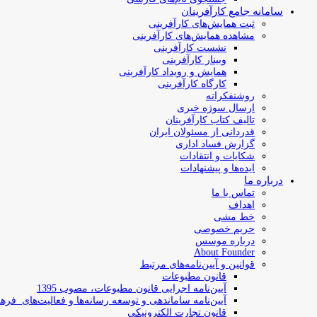
سامانه جامع کارآفرینان
ثبت همایش‌های کارآفرینی
مشاهده همایش‌های کارآفرینی
نشست کارآفرینی
وبینار کارآفرینی
همایش و رویداد کارآفرینی
کارگاه کارآفرینی
روشنفکرانه
ارسال سوژه‌ خبری
تالیف کتاب کارآفرینان
قدردانی از مسئولان ایران
گزارش فساد اداری
شکایات و انتقادات
ایده‌ها و پیشنهادات
درباره ما
تماس با ما
اهداف
خط مشی
حریم خصوصی
درباره موسس
About Founder
قوانین و آیین‌نامه‌های مرتبط
‌قانون مطبوعات
آیین‌نامه اجرایی قانون مطبوعات، مصوب 1395
آیین‌نامه سامان­دهی و توسعه رسانه­‌ها و فعالیت‌­های فره
قانون تجارت الکترونیکی