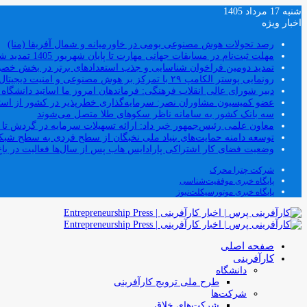
شنبه 17 مرداد 1405
اخبار ویژه
رصد تحولات هوش مصنوعی بومی در خاورمیانه و شمال آفریقا (منا)
مهلت ثبت‌نام در مسابقات جهانی مهارت تا پایان شهریور 1405 تمدید شد
تمدید دومین فراخوان شناسایی و جذب استعدادهای برتر در بخش خ
رونمایی پوستر الکامپ ۲۹ با تمرکز بر هوش مصنوعی و امنیت دیجیتال
دبیر شورای عالی انقلاب فرهنگی: فرماندهان امروز ما اساتید دانشگا
عضو کمیسیون مشاوران نصر: سرمایه‌گذاری خطرپذیر در کشور از استار
سه بانک کشور به سامانه ناظر سکوهای طلا متصل می‌شوند
معاون علمی رئیس‌جمهور خبر داد: ارائه تسهیلات سرمایه در گردش تا سقف ۱۰۰ درصد فروش دانش‌
توسعه دامنه حمایت‌های بنیاد ملی نخبگان از سطح فردی به سطح شب
وضعیت فضای کار اشتراکی پارادایس هاب پس از سال‌ها فعالیت در باغ
شرکت چترا محرک
پایگاه خبری موفقیت‌شناسی
پایگاه خبری موتورسیکلت‌نیوز
صفحه اصلی
کارآفرینی
دانشگاه
طرح ملی ترویج کارآفرینی
شرکت‌ها
شرکت‌های خلاق