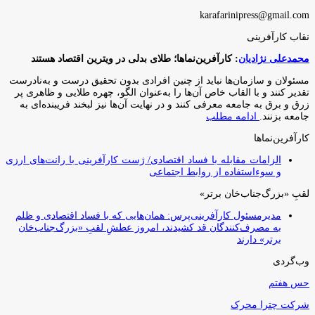
طریق
karafarinipress@gmail.com
ایمیل
نقاب کارآفرینی
محمدعلی نژادیان
: کارآفرین‌نماها؛ طلای بدلی در ویترین اقتصاد هستند
مسئولان و سازمان‌ها نباید از چنین افرادی بدون تحقیق درست و به‌نادرست
تقدیر کنند و با القاب خاص آ‌ن‌ها را به‌عنوان الگو، چهره طلایی و ظاهری پر
زرق و برق به جامعه معرفی کنند و در نهایت آن‌ها نیز لبخند فریبنده‌ای به
جامعه بزنند.
ادامه مطلب
کارآفرین‌نماها
الزامات مقابله با فساد اقتصادی/ ژست کارآفرینی با رانت‌های ارزی
و سوءاستفاده از روابط اجتماعی
لقبِ «بزرگ‌جناب‌خان برتر»
مدیرمسئول کارآفرینی‌پرس: همان‌هایی که با فساد اقتصادی و ظلم
به مصرف‌کنندگان قد کشیدند، امروز عطشِ لقبِ «بزرگ‌جناب‌خان
برتر» دارند
وب‌گردی
حس هفتم
شرکت چترا محرک