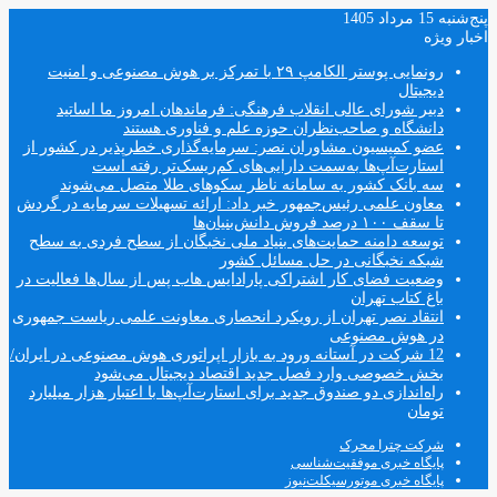
پنج‌شنبه 15 مرداد 1405
اخبار ویژه
رونمایی پوستر الکامپ ۲۹ با تمرکز بر هوش مصنوعی و امنیت
دیجیتال
دبیر شورای عالی انقلاب فرهنگی: فرماندهان امروز ما اساتید
دانشگاه و صاحب‌نظران حوزه علم و فناوری هستند
عضو کمیسیون مشاوران نصر: سرمایه‌گذاری خطرپذیر در کشور از
استارت‌آپ‌ها به‌سمت دارایی‌های کم‌ریسک‌تر رفته است
سه بانک کشور به سامانه ناظر سکوهای طلا متصل می‌شوند
معاون علمی رئیس‌جمهور خبر داد: ارائه تسهیلات سرمایه در گردش
تا سقف ۱۰۰ درصد فروش دانش‌بنیان‌ها
توسعه دامنه حمایت‌های بنیاد ملی نخبگان از سطح فردی به سطح
شبکه نخبگانی در حل مسائل کشور
وضعیت فضای کار اشتراکی پارادایس هاب پس از سال‌ها فعالیت در
باغ کتاب تهران
انتقاد نصر تهران از رویکرد انحصاری معاونت علمی ریاست جمهوری
در هوش مصنوعی
12 شرکت در آستانه ورود به بازار اپراتوری هوش مصنوعی در ایران/
بخش خصوصی وارد فصل جدید اقتصاد دیجیتال می‌شود
راه‌اندازی دو صندوق جدید برای استارت‌آپ‌ها با اعتبار هزار میلیارد
تومان
شرکت چترا محرک
پایگاه خبری موفقیت‌شناسی
پایگاه خبری موتورسیکلت‌نیوز