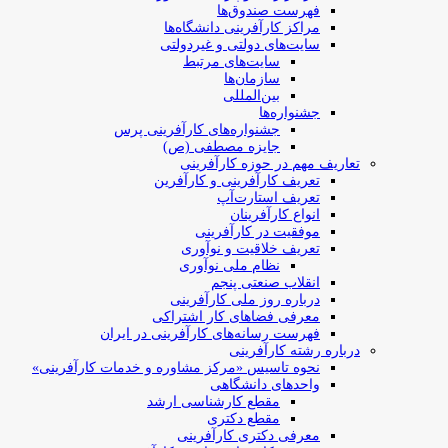
فهرست صندوق‌ها
مراکز کارآفرینی دانشگاه‌ها
سایت‌های دولتی و غیردولتی
سایت‌های مرتبط
سازمان‌ها
بین‌المللی
جشنواره‌ها
جشنواره‌های کارآفرینی‌ پرس
جایزه مصطفی (ص)
تعاریف مهم در حوزه کارآفرینی
تعریف کارآفرینی و کارآفرین
تعریف استارت‌آپ
انواع کارآفرینان
موفقیت در کارآفرینی
تعریف خلاقیت و نوآوری
نظام ملی نوآوری
انقلاب صنعتی پنجم
درباره روز ملی کارآفرینی
معرفی فضاهای کار اشتراکی
فهرست رسانه‌های کارآفرینی در ایران
درباره رشته کارآفرینی
نحوه تاسیس «مرکز مشاوره و خدمات کارآفرینی»
واحدهای دانشگاهی
مقطع کارشناسی ارشد
مقطع دکتری
معرفی دکتری کارآفرینی