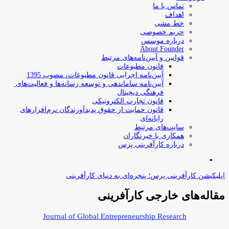
تماس با ما
اهداف
خط مشی
حریم خصوصی
درباره موسس
About Founder
قوانین و آیین‌نامه‌های مرتبط
‌قانون مطبوعات
آیین‌نامه اجرایی قانون مطبوعات، مصوب 1395
آیین‌نامه سامان­دهی و توسعه رسانه­‌ها و فعالیت‌­های
فرهنگی دیجیتال
قانون تجارت الکترونیکی
قانون حمایت از حقوق پدیدآورندگان نرم‌افزارهای
رایانه‌ای
سایت‌های مرتبط
همکاری با خبرنگاران
درباره کارآفرینی پرس
جستجو
برای
اپلیکیشن کارآفرینی پرس؛ پنجره‌ای به دنیای کارآفرینی
مقاله‌های خارجی کارآفرینی
Journal of Global Entrepreneurship Research