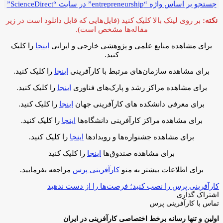
جستجو بر اساس واژه “entrepreneurship” در سایت “ScienceDirect”
نکته:
بر روی لینک بالا کلیک کنید (فایل‌هایی که قابل دانلود است در زیر
مقاله‌ها مشخص است).
برای مشاهده منابع علمی و پژوهشی خارجی و ایرانی
اینجا
را کلیک
کنید.
برای مشاهده سازمان‌های مرتبط با کارآفرینی
اینجا
را کلیک کنید.
برای مشاهده مراکز رشد و پارک‌های فناوری
اینجا
را کلیک کنید.
برای معرفی دانشکده‌ های کارآفرینی جهان
اینجا
را کلیک کنید.
برای مشاهده مراکز کارآفرینی دانشگاه‌ها
اینجا
را کلیک کنید.
برای مشاهده جشنواره‌ها و رویدادها
اینجا
را کلیک کنید.
برای مشاهده صندوق‌ها
اینجا
را کلیک کنید
برای اطلاعات بیشتر به منو
کارآفرینی پرس
مراجعه بفرمایید.
کارآفرینی پرس را نصب کنید؛ فرصت‌ها را از دست ندهید
اشتراک گذاری
چاپ
فیس
توئیتر
واتس
تلگرام
لینکدین
اشتراک
تماس با کارآفرینی پرس
(X)
آپ
بوک
گذاری
اولین و تنها رسانه برخط اختصاصی کارآفرینی در ایران
از