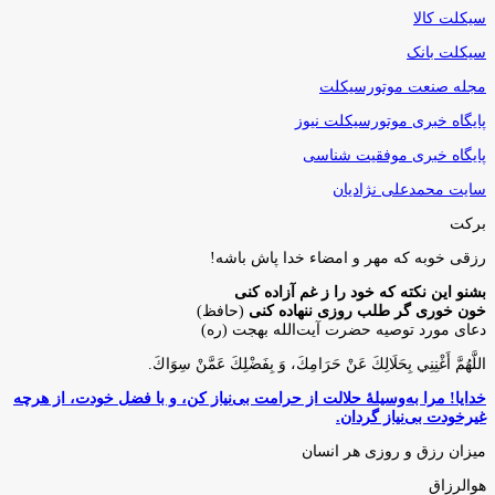
سیکلت کالا
سیکلت بانک
مجله صنعت موتورسیکلت
پایگاه خبری موتورسیکلت نیوز
پایگاه خبری موفقیت شناسی
سایت محمدعلی نژادیان
برکت
رزقی خوبه كه مهر و امضاء خدا پاش باشه!
بشنو این نکته که خود را ز غم آزاده کنی
خون خوری گر طلب روزی ننهاده کنی
(حافظ)
دعای مورد توصیه حضرت آیت‌الله بهجت (ره)
اللَّهُمَّ أَغْنِنِي بِحَلَالِكَ عَنْ حَرَامِكَ، وَ بِفَضْلِكَ عَمَّنْ سِوَاكَ‏.
خدایا! مرا به‌وسیلۀ حلالت از حرامت بی‌نیاز کن، و با فضل خودت، از هرچه
غیرخودت بی‌نیاز گردان.
میزان رزق و روزی هر انسان
هوالرزاق