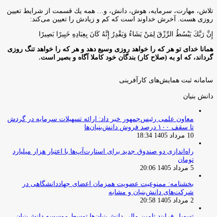
تلاش، مهارت، سرمايه، هوش، دانش، و… همه يك قسمت از شرايط تعيين
روزى هست. آخرش خداوند است كه كم و زيادش را تعيين مى‌كند:
إِنَّ رَبَّكَ يَبْسُطُ الرِّزْقَ لِمَنْ يَشَاءُ وَيَقْدِرُ إِنَّهُ كَانَ بِعِبَادِهِ خَبِيرًا بَصِيرًا
همانا خدای تو هر که را خواهد روزی وسیع دهد و هر که را خواهد تنگ روزی
گرداند، که او به (صلاح کار) بندگان خود کاملا آگاه و بصیر است.
سامانه ثبت همایش‌های کارآفرینی
دانش‌ بنیان‌
معاون علمی رئیس‌جمهور خبر داد: ارائه تسهیلات سرمایه در گردش
تا سقف ۱۰۰ درصد فروش دانش‌بنیان‌ها
10 مرداد 1405 18:34
راه‌اندازی دو صندوق جدید برای استارت‌آپ‌ها با اعتبار هزار میلیارد
تومان
5 مرداد 1405 20:06
بخشنامه: ممنوعیت عضویت همزمان اعضای جهاددانشگاهی در
شرکت‌های دانش‌بنیان و مشابه
2 مرداد 1405 20:58
تسهیل فرایند تامین مالی دانش‌بنیان‌ها توسط موسسه دانش‌بنیان