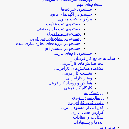
استعلام‌های مهم
جستجوی شرکت‌ها
جستجو در آگهی‌های قانونی
مرکز مالکیت معنوی
جستجوی ثبت علامت
جستجوی ثبت طرح صنعتی
جستجوی ثبت اختراع
جستجو در نشان‌های جغرافیایی
جستجو در پرونده‌های تجاری‌سازی شده
جستجو در سیستم pct
جستجوی نام‌های فارسی
سامانه جامع کارآفرینان
ثبت همایش‌های کارآفرینی
مشاهده همایش‌های کارآفرینی
نشست کارآفرینی
وبینار کارآفرینی
همایش و رویداد کارآفرینی
کارگاه کارآفرینی
روشنفکرانه
ارسال سوژه‌ خبری
تالیف کتاب کارآفرینان
قدردانی از مسئولان ایران
گزارش فساد اداری
شکایات و انتقادات
ایده‌ها و پیشنهادات
درباره ما