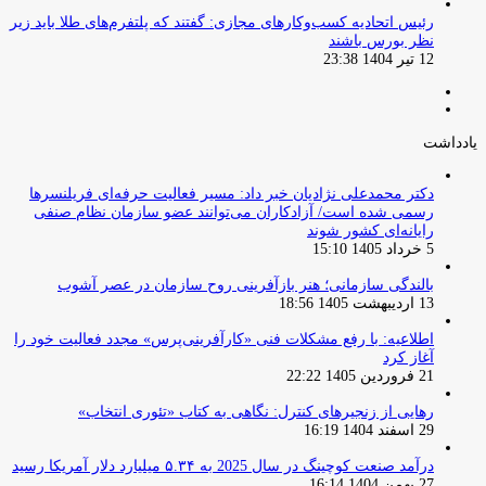
‏رئیس اتحادیه کسب‌وکارهای مجازی: گفتند که پلتفرم‌های طلا باید زیر
نظر بورس باشند
12 تیر 1404 23:38
صفحه
صفحه
قبلی
بعدی
یادداشت
دکتر محمدعلی نژادیان خبر داد: مسیر فعالیت حرفه‌ای فریلنسرها
رسمی شده است/ آزادکاران می‌توانند عضو سازمان نظام صنفی
رایانه‌ای کشور شوند
5 خرداد 1405 15:10
بالندگی سازمانی؛ هنر بازآفرینی روح سازمان در عصر آشوب
13 اردیبهشت 1405 18:56
اطلاعیه: با رفع مشکلات فنی «کارآفرینی‌پرس» مجدد فعالیت خود را
آغاز کرد
21 فروردین 1405 22:22
رهایی از زنجیرهای کنترل: نگاهی به کتاب «تئوری انتخاب»
29 اسفند 1404 16:19
درآمد صنعت کوچینگ در سال 2025 به ۵.۳۴ میلیارد دلار آمریکا رسید
27 بهمن 1404 16:14