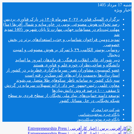
شنبه 17 مرداد 1405
اخبار ویژه
برگزاری المپیک فناوری ۲۰۲۶ مهرماه ۱۴۰۵ در پارک فناوری پردیس
رصد تحولات هوش مصنوعی بومی در خاورمیانه و شمال آفریقا (منا)
مهلت ثبت‌نام در مسابقات جهانی مهارت تا پایان شهریور 1405 تمدید
شد
تمدید دومین فراخوان شناسایی و جذب استعدادهای برتر در بخش
خصوصی
رونمایی پوستر الکامپ ۲۹ با تمرکز بر هوش مصنوعی و امنیت
دیجیتال
دبیر شورای عالی انقلاب فرهنگی: فرماندهان امروز ما اساتید
دانشگاه و صاحب‌نظران حوزه علم و فناوری هستند
عضو کمیسیون مشاوران نصر: سرمایه‌گذاری خطرپذیر در کشور از
استارت‌آپ‌ها به‌سمت دارایی‌های کم‌ریسک‌تر رفته است
سه بانک کشور به سامانه ناظر سکوهای طلا متصل می‌شوند
معاون علمی رئیس‌جمهور خبر داد: ارائه تسهیلات سرمایه در گردش
تا سقف ۱۰۰ درصد فروش دانش‌بنیان‌ها
توسعه دامنه حمایت‌های بنیاد ملی نخبگان از سطح فردی به سطح
شبکه نخبگانی در حل مسائل کشور
شرکت چترا محرک
پایگاه خبری موفقیت‌شناسی
پایگاه خبری موتورسیکلت‌نیوز