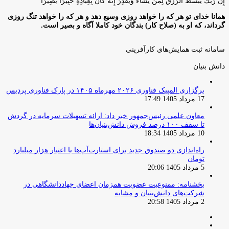
إِنَّ رَبَّكَ يَبْسُطُ الرِّزْقَ لِمَنْ يَشَاءُ وَيَقْدِرُ إِنَّهُ كَانَ بِعِبَادِهِ خَبِيرًا بَصِيرًا
همانا خدای تو هر که را خواهد روزی وسیع دهد و هر که را خواهد تنگ روزی
گرداند، که او به (صلاح کار) بندگان خود کاملا آگاه و بصیر است.
سامانه ثبت همایش‌های کارآفرینی
دانش‌ بنیان‌
برگزاری المپیک فناوری ۲۰۲۶ مهرماه ۱۴۰۵ در پارک فناوری پردیس
17 مرداد 1405 17:49
معاون علمی رئیس‌جمهور خبر داد: ارائه تسهیلات سرمایه در گردش
تا سقف ۱۰۰ درصد فروش دانش‌بنیان‌ها
10 مرداد 1405 18:34
راه‌اندازی دو صندوق جدید برای استارت‌آپ‌ها با اعتبار هزار میلیارد
تومان
5 مرداد 1405 20:06
بخشنامه: ممنوعیت عضویت همزمان اعضای جهاددانشگاهی در
شرکت‌های دانش‌بنیان و مشابه
2 مرداد 1405 20:58
صفحه
صفحه
قبلی