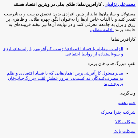
محمدعلی نژادیان
: کارآفرین‌نماها؛ طلای بدلی در ویترین اقتصاد هستند
مسئولان و سازمان‌ها نباید از چنین افرادی بدون تحقیق درست و به‌نادرست
تقدیر کنند و با القاب خاص آ‌ن‌ها را به‌عنوان الگو، چهره طلایی و ظاهری پر
زرق و برق به جامعه معرفی کنند و در نهایت آن‌ها نیز لبخند فریبنده‌ای به
جامعه بزنند.
ادامه مطلب
کارآفرین‌نماها
الزامات مقابله با فساد اقتصادی/ ژست کارآفرینی با رانت‌های ارزی
و سوءاستفاده از روابط اجتماعی
لقبِ «بزرگ‌جناب‌خان برتر»
مدیرمسئول کارآفرینی‌پرس: همان‌هایی که با فساد اقتصادی و ظلم
به مصرف‌کنندگان قد کشیدند، امروز عطشِ لقبِ «بزرگ‌جناب‌خان
برتر» دارند
وب‌گردی
حس هفتم
شرکت چترا محرک
سیکلت کالا
سیکلت بانک