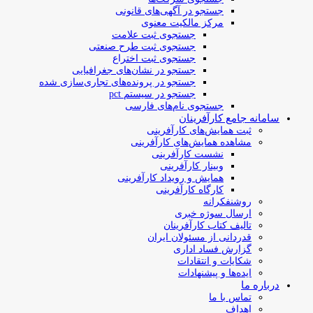
جستجو در آگهی‌های قانونی
مرکز مالکیت معنوی
جستجوی ثبت علامت
جستجوی ثبت طرح صنعتی
جستجوی ثبت اختراع
جستجو در نشان‌های جغرافیایی
جستجو در پرونده‌های تجاری‌سازی شده
جستجو در سیستم pct
جستجوی نام‌های فارسی
سامانه جامع کارآفرینان
ثبت همایش‌های کارآفرینی
مشاهده همایش‌های کارآفرینی
نشست کارآفرینی
وبینار کارآفرینی
همایش و رویداد کارآفرینی
کارگاه کارآفرینی
روشنفکرانه
ارسال سوژه‌ خبری
تالیف کتاب کارآفرینان
قدردانی از مسئولان ایران
گزارش فساد اداری
شکایات و انتقادات
ایده‌ها و پیشنهادات
درباره ما
تماس با ما
اهداف