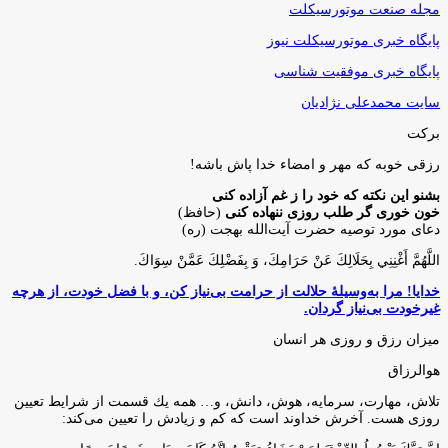
مجله صنعت موتورسیکلت
پایگاه خبری موتورسیکلت نیوز
پایگاه خبری موفقیت شناسی
سایت محمدعلی نژادیان
برکت
رزقی خوبه كه مهر و امضاء خدا پاش باشه!
بشنو این نکته که خود را ز غم آزاده کنی
خون خوری گر طلب روزی ننهاده کنی
(حافظ)
دعای مورد توصیه حضرت آیت‌الله بهجت (ره)
اللَّهُمَّ أَغْنِنِي بِحَلَالِكَ عَنْ حَرَامِكَ، وَ بِفَضْلِكَ عَمَّنْ سِوَاكَ‏.
خدایا! مرا به‌وسیلۀ حلالت از حرامت بی‌نیاز کن، و با فضل خودت، از هرچه
غیرخودت بی‌نیاز گردان.
میزان رزق و روزی هر انسان
هوالرزاق
تلاش، مهارت، سرمايه، هوش، دانش، و… همه يك قسمت از شرايط تعيين
روزى هست. آخرش خداوند است كه كم و زيادش را تعيين مى‌كند: