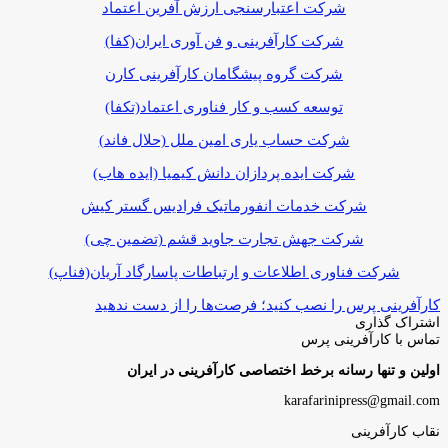
شرکت اعتبارسنجی ارزش آفرین اعتماد
شرکت کارآفرینی و فن آوری ایران(کفا)
شرکت گروه پیشگامان کارآفرینی کارن
توسعه کسب و کار فناوری اعتماد(تکفا)
شرکت حساب یاری امین ملل (حلال فاند)
شرکت ایده پردازان دانش کیمیا (ایده هاب)
شرکت خدمات انفورماتیک فرادیس گستر کیش
شرکت جهش تجارت جاوید قشم (تضمین چی)
شرکت فناوری اطلاعات و ارتباطات پاسارگاد آریان(فناپ)
کارآفرینی پرس را نصب کنید؛ فرصت‌ها را از دست ندهید
اشتراک گذاری
چاپ
فیس
توئیتر
واتس
تلگرام
لینکدین
اشتراک
تماس با کارآفرینی پرس
(X)
آپ
بوک
گذاری
اولین و تنها رسانه برخط اختصاصی کارآفرینی در ایران
از
طریق
karafarinipress@gmail.com
ایمیل
نقاب کارآفرینی