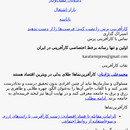
بازار اشتغال
پاناسه
کارآفرینی پرس را نصب کنید؛ فرصت‌ها را از دست ندهید
اشتراک گذاری
چاپ
فیس
توئیتر
واتس
تلگرام
لینکدین
اشتراک
تماس با کارآفرینی پرس
(X)
آپ
بوک
گذاری
اولین و تنها رسانه برخط اختصاصی کارآفرینی در ایران
از
طریق
karafarinipress@gmail.com
ایمیل
نقاب کارآفرینی
محمدعلی نژادیان
: کارآفرین‌نماها؛ طلای بدلی در ویترین اقتصاد هستند
مسئولان و سازمان‌ها نباید از چنین افرادی بدون تحقیق درست و به‌نادرست
تقدیر کنند و با القاب خاص آ‌ن‌ها را به‌عنوان الگو، چهره طلایی و ظاهری پر
زرق و برق به جامعه معرفی کنند و در نهایت آن‌ها نیز لبخند فریبنده‌ای به
جامعه بزنند.
ادامه مطلب
کارآفرین‌نماها
الزامات مقابله با فساد اقتصادی/ ژست کارآفرینی با رانت‌های ارزی
و سوءاستفاده از روابط اجتماعی