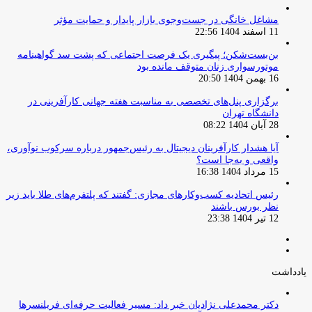
مشاغل خانگی در جست‌وجوی بازار پایدار و حمایت مؤثر
11 اسفند 1404 22:56
بن‌بست‌شکن؛ پیگیری یک فرصت اجتماعی که پشت سد گواهینامه
موتورسواری زنان متوقف مانده بود
16 بهمن 1404 20:50
برگزاری پنل‌های تخصصی به مناسبت هفته جهانی کارآفرینی در
دانشگاه تهران
28 آبان 1404 08:22
آیا هشدار کارآفرینان دیجیتال به رئیس‌جمهور درباره سرکوب نوآوری،
واقعی و به‌جا است؟
15 مرداد 1404 16:38
‏رئیس اتحادیه کسب‌وکارهای مجازی: گفتند که پلتفرم‌های طلا باید زیر
نظر بورس باشند
12 تیر 1404 23:38
صفحه
صفحه
قبلی
بعدی
یادداشت
دکتر محمدعلی نژادیان خبر داد: مسیر فعالیت حرفه‌ای فریلنسرها