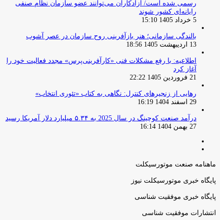
رسمی شده است/ آزادکاران می‌توانند عضو سازمان نظام صنفی
رایانه‌ای کشور شوند
5 خرداد 1405 15:10
بالندگی سازمانی؛ هنر بازآفرینی روح سازمان در عصر آشوب
13 اردیبهشت 1405 18:56
اطلاعیه: با رفع مشکلات فنی «کارآفرینی‌پرس» مجدد فعالیت خود را
آغاز کرد
21 فروردین 1405 22:22
رهایی از زنجیرهای کنترل: نگاهی به کتاب «تئوری انتخاب»
29 اسفند 1404 16:19
درآمد صنعت کوچینگ در سال 2025 به ۵.۳۴ میلیارد دلار آمریکا رسید
27 بهمن 1404 16:14
صفحه
صفحه
قبلی
بعدی
ماهنامه صنعت موتورسیکلت
پایگاه خبری موتورسیکلت نیوز
پایگاه خبری موفقیت شناسی
انتشارات موفقیت شناسی