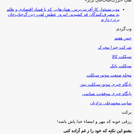
لقبِ «بزرگ‌جناب‌خان برتر»
مدیرمسئول کارآفرینی‌پرس: همان‌هایی که با فساد اقتصادی و ظلم
به مصرف‌کنندگان قد کشیدند، امروز عطشِ لقبِ «بزرگ‌جناب‌خان
برتر» دارند
وب‌گردی
حس هفتم
شرکت چترا محرک
سیکلت کالا
سیکلت بانک
مجله صنعت موتورسیکلت
پایگاه خبری موتورسیکلت نیوز
پایگاه خبری موفقیت شناسی
سایت محمدعلی نژادیان
برکت
رزقی خوبه كه مهر و امضاء خدا پاش باشه!
بشنو این نکته که خود را ز غم آزاده کنی