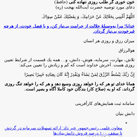
خون خوری گر طلب روزی ننهاده کنی
(حافظ)
دعای مورد توصیه حضرت آیت‌الله بهجت (ره)
اللَّهُمَّ أَغْنِنِي بِحَلَالِكَ عَنْ حَرَامِكَ، وَ بِفَضْلِكَ عَمَّنْ سِوَاكَ‏.
خدایا! مرا به‌وسیلۀ حلالت از حرامت بی‌نیاز کن، و با فضل خودت، از هرچه
غیرخودت بی‌نیاز گردان.
میزان رزق و روزی هر انسان
هوالرزاق
تلاش، مهارت، سرمايه، هوش، دانش، و… همه يك قسمت از شرايط تعيين
روزى هست. آخرش خداوند است كه كم و زيادش را تعيين مى‌كند:
إِنَّ رَبَّكَ يَبْسُطُ الرِّزْقَ لِمَنْ يَشَاءُ وَيَقْدِرُ إِنَّهُ كَانَ بِعِبَادِهِ خَبِيرًا بَصِيرًا
همانا خدای تو هر که را خواهد روزی وسیع دهد و هر که را خواهد تنگ روزی
گرداند، که او به (صلاح کار) بندگان خود کاملا آگاه و بصیر است.
سامانه ثبت همایش‌های کارآفرینی
دانش‌ بنیان‌
معاون علمی رئیس‌جمهور خبر داد: ارائه تسهیلات سرمایه در گردش
تا سقف ۱۰۰ درصد فروش دانش‌بنیان‌ها