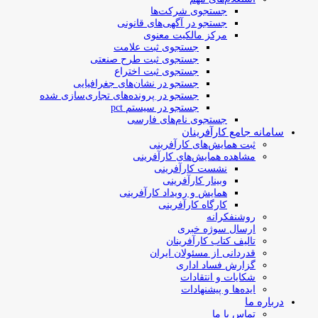
جستجوی شرکت‌ها
جستجو در آگهی‌های قانونی
مرکز مالکیت معنوی
جستجوی ثبت علامت
جستجوی ثبت طرح صنعتی
جستجوی ثبت اختراع
جستجو در نشان‌های جغرافیایی
جستجو در پرونده‌های تجاری‌سازی شده
جستجو در سیستم pct
جستجوی نام‌های فارسی
سامانه جامع کارآفرینان
ثبت همایش‌های کارآفرینی
مشاهده همایش‌های کارآفرینی
نشست کارآفرینی
وبینار کارآفرینی
همایش و رویداد کارآفرینی
کارگاه کارآفرینی
روشنفکرانه
ارسال سوژه‌ خبری
تالیف کتاب کارآفرینان
قدردانی از مسئولان ایران
گزارش فساد اداری
شکایات و انتقادات
ایده‌ها و پیشنهادات
درباره ما
تماس با ما