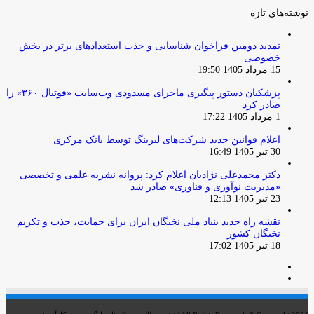
نوشته‌های تازه
تمدید دومین فراخوان شناسایی و جذب استعدادهای برتر در بخش
خصوصی
15 مرداد 1405 19:50
پزشکیان دستور پیگیری ماجرای مسدودی وب‌سایت «فوتبال ۳۶۰» را
صادر کرد
1 مرداد 1405 17:22
اعلام قوانین جدید شرکت‌های لیزینگ توسط بانک مرکزی
30 تیر 1405 16:49
دکتر محمدعلی نژادیان اعلام کرد: پروانه نشریه علمی و تخصصی
«مدیریت نوآوری و فناوری» صادر شد
23 تیر 1405 12:13
نقشه راه جدید بنیاد ملی نخبگان ایران برای حمایت، جذب و تکریم
نخبگان کشور
18 تیر 1405 17:02
صفحه
صفحه
قبلی
بعدی