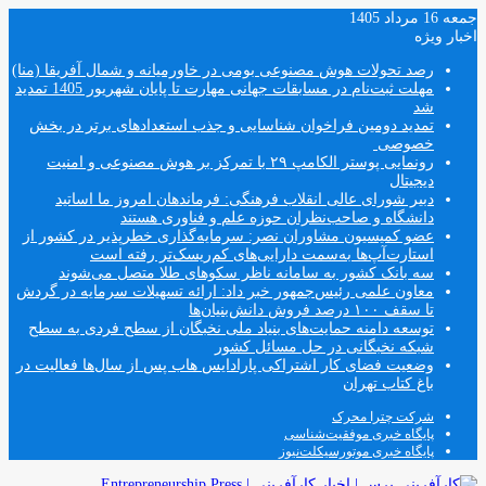
جمعه 16 مرداد 1405
اخبار ویژه
رصد تحولات هوش مصنوعی بومی در خاورمیانه و شمال آفریقا (منا)
مهلت ثبت‌نام در مسابقات جهانی مهارت تا پایان شهریور 1405 تمدید
شد
تمدید دومین فراخوان شناسایی و جذب استعدادهای برتر در بخش
خصوصی
رونمایی پوستر الکامپ ۲۹ با تمرکز بر هوش مصنوعی و امنیت
دیجیتال
دبیر شورای عالی انقلاب فرهنگی: فرماندهان امروز ما اساتید
دانشگاه و صاحب‌نظران حوزه علم و فناوری هستند
عضو کمیسیون مشاوران نصر: سرمایه‌گذاری خطرپذیر در کشور از
استارت‌آپ‌ها به‌سمت دارایی‌های کم‌ریسک‌تر رفته است
سه بانک کشور به سامانه ناظر سکوهای طلا متصل می‌شوند
معاون علمی رئیس‌جمهور خبر داد: ارائه تسهیلات سرمایه در گردش
تا سقف ۱۰۰ درصد فروش دانش‌بنیان‌ها
توسعه دامنه حمایت‌های بنیاد ملی نخبگان از سطح فردی به سطح
شبکه نخبگانی در حل مسائل کشور
وضعیت فضای کار اشتراکی پارادایس هاب پس از سال‌ها فعالیت در
باغ کتاب تهران
شرکت چترا محرک
پایگاه خبری موفقیت‌شناسی
پایگاه خبری موتورسیکلت‌نیوز