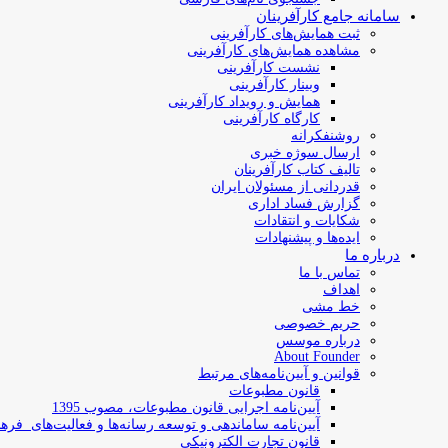
سامانه جامع کارآفرینان
ثبت همایش‌های کارآفرینی
مشاهده همایش‌های کارآفرینی
نشست کارآفرینی
وبینار کارآفرینی
همایش و رویداد کارآفرینی
کارگاه کارآفرینی
روشنفکرانه
ارسال سوژه‌ خبری
تالیف کتاب کارآفرینان
قدردانی از مسئولان ایران
گزارش فساد اداری
شکایات و انتقادات
ایده‌ها و پیشنهادات
درباره ما
تماس با ما
اهداف
خط مشی
حریم خصوصی
درباره موسس
About Founder
قوانین و آیین‌نامه‌های مرتبط
‌قانون مطبوعات
آیین‌نامه اجرایی قانون مطبوعات، مصوب 1395
آیین‌نامه سامان­دهی و توسعه رسانه­‌ها و فعالیت‌­های فره
قانون تجارت الکترونیکی