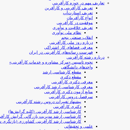
تعاریف مهم در حوزه کارآفرینی
تعریف کارآفرینی و کارآفرین
تعریف استارت‌آپ
انواع کارآفرینان
موفقیت در کارآفرینی
تعریف خلاقیت و نوآوری
نظام ملی نوآوری
انقلاب صنعتی پنجم
درباره روز ملی کارآفرینی
معرفی فضاهای کار اشتراکی
فهرست رسانه‌های کارآفرینی در ایران
درباره رشته کارآفرینی
نحوه تاسیس «مرکز مشاوره و خدمات کارآفرینی»
واحدهای دانشگاهی
مقطع کارشناسی ارشد
مقطع دکتری
معرفی دکتری کارآفرینی
معرفی کارشناسی ارشد کارآفرینی
منابع آزمون دکتری کارآفرینی
سرفصل دروس کارآفرینی
پیشنهاد تغییرات دروس رشته کارآفرینی
دکتری کارآفرینی
کارشناسی ارشد کارآفرینی (کلیه گرایش‌ها)
کارشناسی ارشد مدیریت بازرگانی گرایش کارآفر
کارشناسی ارشد کارآفرینی کشاورزی (بازنگری ش
علمی و تحقیقاتی