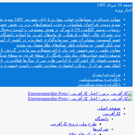
جمعه 16 مرداد 1405
اخبار ویژه
مهلت ثبت‌نام در مسابقات جهانی مهارت تا پایان شهریور 1405 تمدید شد
تمدید دومین فراخوان شناسایی و جذب استعدادهای برتر در بخش خ
رونمایی پوستر الکامپ ۲۹ با تمرکز بر هوش مصنوعی و امنیت دیجیتال
دبیر شورای عالی انقلاب فرهنگی: فرماندهان امروز ما اساتید دانشگا
عضو کمیسیون مشاوران نصر: سرمایه‌گذاری خطرپذیر در کشور از استار
سه بانک کشور به سامانه ناظر سکوهای طلا متصل می‌شوند
معاون علمی رئیس‌جمهور خبر داد: ارائه تسهیلات سرمایه در گردش تا سقف ۱۰۰ درصد فروش دانش‌
توسعه دامنه حمایت‌های بنیاد ملی نخبگان از سطح فردی به سطح شب
وضعیت فضای کار اشتراکی پارادایس هاب پس از سال‌ها فعالیت در باغ
انتقاد نصر تهران از رویکرد انحصاری معاونت علمی ریاست جمهوری
شرکت چترا محرک
پایگاه خبری موفقیت‌شناسی
پایگاه خبری موتورسیکلت‌نیوز
صفحه اصلی
کارآفرینی
دانشگاه
طرح ملی ترویج کارآفرینی
شرکت‌ها
شرکت‌های خلاق