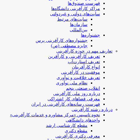
فهرست صندوق‌ها
مراکز کارآفرینی دانشگاه‌ها
سایت‌های دولتی و غیردولتی
سایت‌های مرتبط
سازمان‌ها
بین‌المللی
جشنواره‌ها
جشنواره‌های کارآفرینی‌ پرس
جایزه مصطفی (ص)
تعاریف مهم در حوزه کارآفرینی
تعریف کارآفرینی و کارآفرین
تعریف استارت‌آپ
انواع کارآفرینان
موفقیت در کارآفرینی
تعریف خلاقیت و نوآوری
نظام ملی نوآوری
انقلاب صنعتی پنجم
درباره روز ملی کارآفرینی
معرفی فضاهای کار اشتراکی
فهرست رسانه‌های کارآفرینی در ایران
درباره رشته کارآفرینی
نحوه تاسیس «مرکز مشاوره و خدمات کارآفرینی»
واحدهای دانشگاهی
مقطع کارشناسی ارشد
مقطع دکتری
معرفی دکتری کارآفرینی