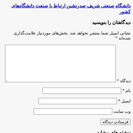
داد:
دانشگاه
دانشگاه صنعتی شریف صدرنشین ارتباط با صنعت دانشگاه‌های
مسیر
صنعتی
کشور
فعالیت
شریف
حرفه‌ای
صدرنشین
دیدگاهتان را بنویسید
فریلنسرها
ارتباط
رسمی
با
شده
نشانی ایمیل شما منتشر نخواهد شد.
بخش‌های موردنیاز علامت‌گذاری
صنعت
است/
شده‌اند
*
دانشگاه‌های
آزادکاران
کشور
می‌توانند
عضو
سازمان
نظام
صنفی
رایانه‌ای
کشور
دیدگاه
*
شوند
نام
*
ایمیل
*
وب‌ سایت
نوشته های مشابه