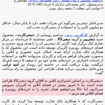
موسس و
ارسال
مدیرمسئول: دکتر محمدعلی نژادیان
6 خرداد 1405 20:35
ایمیل
0
خواندن این مطلب 2 دقیقه زمان میبرد
مدیرعامل دیجی‌پی می‌گوید این شرکت قصد دارد تا پایان سال، حداقل
دو میلیون کاربر را به استفاده از دیجی‌کارت جذب کند.
به گزارش
کارآفرینی پرس
، مراسم رونمایی از «
دیجی‌کارت
»، محصول
جدید
دیجی‌پی
و گروه
دیجی‌کالا
، عصر سه‌شنبه ۵ خردادماه در مرکز
تجاری اپال برگزار شد؛ کارتی که دیجی‌پی آن را با هدف ورود جدی‌تر به
فضای خریدهای روزمره کاربران توسعه داده است. این محصول که با
همکاری بانک تجارت ارائه شده، امکان خرید حضوری و آنلاین را
به‌صورت هم‌زمان فراهم می‌کند و کاربران می‌توانند علاوه بر استفاده
از خدمات اعتباری، در خریدهای نقدی خود نیز تا سقف ۵ درصد کش‌بک
(برگشت پول) دریافت کنند. در حاشیه این رویداد نیز
امید ترابی
،
مدیرعامل دیجی‌پی درباره هدف طراحی این محصول به راه پرداخت
گفت:
«دیجی‌کارت بر اساس استراتژی آنلاین به آفلاین گروه دیجی‌کالا طراحی
شده است. ما تا امروز بیشتر در فضای آنلاین به کاربران سرویس
می‌دادیم، اما حالا می‌خواهیم همان تجربه را به خریدهای روزمره و
فضای آفلاین هم ببریم.»
دیجی‌کارت که با همکاری بانک تجارت توسعه پیدا کرده، یک کارت