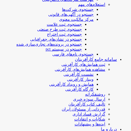
استعلام‌های مهم
جستجوی شرکت‌ها
جستجو در آگهی‌های قانونی
مرکز مالکیت معنوی
جستجوی ثبت علامت
جستجوی ثبت طرح صنعتی
جستجوی ثبت اختراع
جستجو در نشان‌های جغرافیایی
جستجو در پرونده‌های تجاری‌سازی شده
جستجو در سیستم pct
جستجوی نام‌های فارسی
سامانه جامع کارآفرینان
ثبت همایش‌های کارآفرینی
مشاهده همایش‌های کارآفرینی
نشست کارآفرینی
وبینار کارآفرینی
همایش و رویداد کارآفرینی
کارگاه کارآفرینی
روشنفکرانه
ارسال سوژه‌ خبری
تالیف کتاب کارآفرینان
قدردانی از مسئولان ایران
گزارش فساد اداری
شکایات و انتقادات
ایده‌ها و پیشنهادات
درباره ما