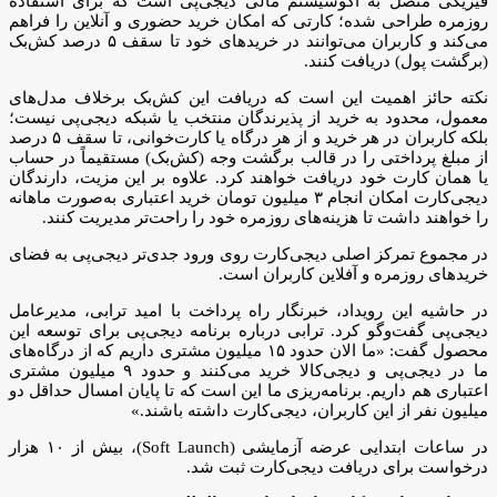
فیزیکی متصل به اکوسیستم مالی دیجی‌پی است که برای استفاده
روزمره طراحی شده؛ کارتی که امکان خرید حضوری و آنلاین را فراهم
می‌کند و کاربران می‌توانند در خریدهای خود تا سقف ۵ درصد کش‌بک
(برگشت پول) دریافت کنند.
نکته حائز اهمیت این است که دریافت این کش‌بک برخلاف مدل‌های
معمول، محدود به خرید از پذیرندگان منتخب یا شبکه دیجی‌پی نیست؛
بلکه کاربران در هر خرید و از هر درگاه یا کارت‌خوانی، تا سقف ۵ درصد
از مبلغ پرداختی را در قالب برگشت وجه (کش‌بک) مستقیماً در حساب
یا همان کارت خود دریافت خواهند کرد. علاوه بر این مزیت، دارندگان
دیجی‌کارت امکان انجام ۳ میلیون تومان خرید اعتباری به‌صورت ماهانه
را خواهند داشت تا هزینه‌های روزمره خود را راحت‌تر مدیریت کنند.
در مجموع تمرکز اصلی دیجی‌کارت روی ورود جدی‌تر دیجی‌پی به فضای
خریدهای روزمره و آفلاین کاربران است.
در حاشیه این رویداد، خبرنگار راه پرداخت با امید ترابی، مدیرعامل
دیجی‌پی گفت‌وگو کرد. ترابی درباره برنامه دیجی‌پی برای توسعه این
محصول گفت: «ما الان حدود ۱۵ میلیون مشتری داریم که از درگاه‌های
ما در دیجی‌پی و دیجی‌کالا خرید می‌کنند و حدود ۹ میلیون مشتری
اعتباری هم داریم. برنامه‌ریزی ما این است که تا پایان امسال حداقل دو
میلیون نفر از این کاربران، دیجی‌کارت داشته باشند.»
در ساعات ابتدایی عرضه آزمایشی (Soft Launch)، بیش از ۱۰ هزار
درخواست برای دریافت دیجی‌کارت ثبت شد.