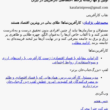
اولین و تنها رسانه برخط اختصاصی کارآفرینی در ایران
karafarinipress@gmail.com
نقاب کارآفرینی
محمدعلی نژادیان
: کارآفرین‌نماها؛ طلای بدلی در ویترین اقتصاد هستند
مسئولان و سازمان‌ها نباید از چنین افرادی بدون تحقیق درست و به‌نادرست
تقدیر کنند و با القاب خاص آ‌ن‌ها را به‌عنوان الگو، چهره طلایی و ظاهری پر
زرق و برق به جامعه معرفی کنند و در نهایت آن‌ها نیز لبخند فریبنده‌ای به
جامعه بزنند.
ادامه مطلب
کارآفرین‌نماها
الزامات مقابله با فساد اقتصادی/ ژست کارآفرینی با رانت‌های ارزی
و سوءاستفاده از روابط اجتماعی
لقبِ «بزرگ‌جناب‌خان برتر»
مدیرمسئول کارآفرینی‌پرس: همان‌هایی که با فساد اقتصادی و ظلم
به مصرف‌کنندگان قد کشیدند، امروز عطشِ لقبِ «بزرگ‌جناب‌خان
برتر» دارند
وب‌گردی
حس هفتم
شرکت چترا محرک