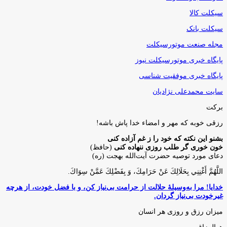
سیکلت کالا
سیکلت بانک
مجله صنعت موتورسیکلت
پایگاه خبری موتورسیکلت نیوز
پایگاه خبری موفقیت شناسی
سایت محمدعلی نژادیان
برکت
رزقی خوبه كه مهر و امضاء خدا پاش باشه!
بشنو این نکته که خود را ز غم آزاده کنی
خون خوری گر طلب روزی ننهاده کنی
(حافظ)
دعای مورد توصیه حضرت آیت‌الله بهجت (ره)
اللَّهُمَّ أَغْنِنِي بِحَلَالِكَ عَنْ حَرَامِكَ، وَ بِفَضْلِكَ عَمَّنْ سِوَاكَ‏.
خدایا! مرا به‌وسیلۀ حلالت از حرامت بی‌نیاز کن، و با فضل خودت، از هرچه
غیرخودت بی‌نیاز گردان.
میزان رزق و روزی هر انسان