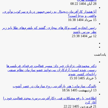
28 آبان 1404 08:22
آیا هشدار کارآفرینان دیجیتال به رئیس‌جمهور درباره سرکوب نوآوری،
واقعی و به‌جا است؟
15 مرداد 1404 16:38
‏رئیس اتحادیه کسب‌وکارهای مجازی: گفتند که پلتفرم‌های طلا باید زیر
نظر بورس باشند
12 تیر 1404 23:38
صفحه
صفحه
قبلی
بعدی
یادداشت
دکتر محمدعلی نژادیان خبر داد: مسیر فعالیت حرفه‌ای فریلنسرها
رسمی شده است/ آزادکاران می‌توانند عضو سازمان نظام صنفی
رایانه‌ای کشور شوند
5 خرداد 1405 15:10
بالندگی سازمانی؛ هنر بازآفرینی روح سازمان در عصر آشوب
13 اردیبهشت 1405 18:56
اطلاعیه: با رفع مشکلات فنی «کارآفرینی‌پرس» مجدد فعالیت خود را
آغاز کرد
21 فروردین 1405 22:22