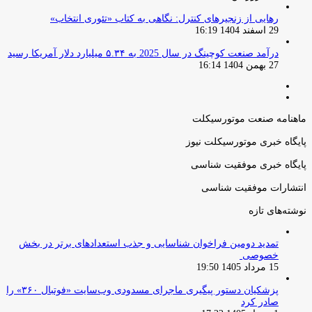
رهایی از زنجیرهای کنترل: نگاهی به کتاب «تئوری انتخاب»
29 اسفند 1404 16:19
درآمد صنعت کوچینگ در سال 2025 به ۵.۳۴ میلیارد دلار آمریکا رسید
27 بهمن 1404 16:14
صفحه
صفحه
قبلی
بعدی
ماهنامه صنعت موتورسیکلت
پایگاه خبری موتورسیکلت نیوز
پایگاه خبری موفقیت شناسی
انتشارات موفقیت شناسی
نوشته‌های تازه
تمدید دومین فراخوان شناسایی و جذب استعدادهای برتر در بخش
خصوصی
15 مرداد 1405 19:50
پزشکیان دستور پیگیری ماجرای مسدودی وب‌سایت «فوتبال ۳۶۰» را
صادر کرد