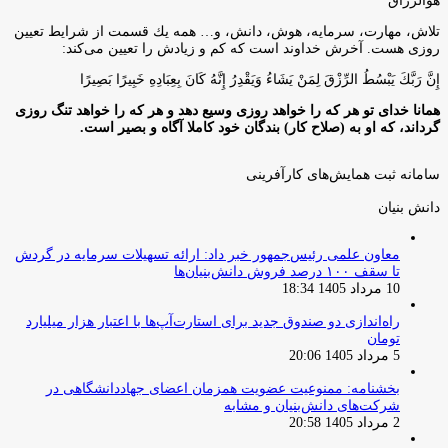
هوالرزاق
تلاش، مهارت، سرمايه، هوش، دانش، و… همه يك قسمت از شرايط تعيين
روزى هست. آخرش خداوند است كه كم و زيادش را تعيين مى‌كند:
إِنَّ رَبَّكَ يَبْسُطُ الرِّزْقَ لِمَنْ يَشَاءُ وَيَقْدِرُ إِنَّهُ كَانَ بِعِبَادِهِ خَبِيرًا بَصِيرًا
همانا خدای تو هر که را خواهد روزی وسیع دهد و هر که را خواهد تنگ روزی
گرداند، که او به (صلاح کار) بندگان خود کاملا آگاه و بصیر است.
سامانه ثبت همایش‌های کارآفرینی
دانش‌ بنیان‌
معاون علمی رئیس‌جمهور خبر داد: ارائه تسهیلات سرمایه در گردش
تا سقف ۱۰۰ درصد فروش دانش‌بنیان‌ها
10 مرداد 1405 18:34
راه‌اندازی دو صندوق جدید برای استارت‌آپ‌ها با اعتبار هزار میلیارد
تومان
5 مرداد 1405 20:06
بخشنامه: ممنوعیت عضویت همزمان اعضای جهاددانشگاهی در
شرکت‌های دانش‌بنیان و مشابه
2 مرداد 1405 20:58