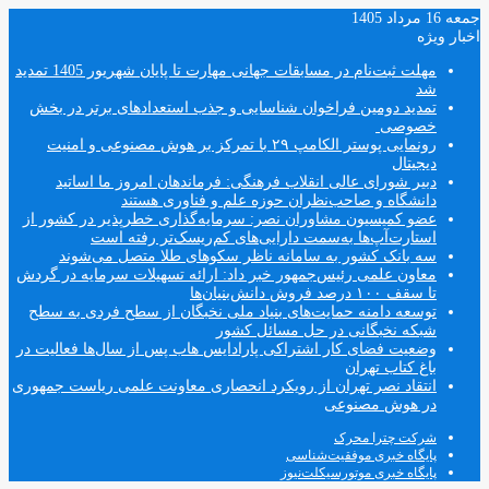
جمعه 16 مرداد 1405
اخبار ویژه
مهلت ثبت‌نام در مسابقات جهانی مهارت تا پایان شهریور 1405 تمدید
شد
تمدید دومین فراخوان شناسایی و جذب استعدادهای برتر در بخش
خصوصی
رونمایی پوستر الکامپ ۲۹ با تمرکز بر هوش مصنوعی و امنیت
دیجیتال
دبیر شورای عالی انقلاب فرهنگی: فرماندهان امروز ما اساتید
دانشگاه و صاحب‌نظران حوزه علم و فناوری هستند
عضو کمیسیون مشاوران نصر: سرمایه‌گذاری خطرپذیر در کشور از
استارت‌آپ‌ها به‌سمت دارایی‌های کم‌ریسک‌تر رفته است
سه بانک کشور به سامانه ناظر سکوهای طلا متصل می‌شوند
معاون علمی رئیس‌جمهور خبر داد: ارائه تسهیلات سرمایه در گردش
تا سقف ۱۰۰ درصد فروش دانش‌بنیان‌ها
توسعه دامنه حمایت‌های بنیاد ملی نخبگان از سطح فردی به سطح
شبکه نخبگانی در حل مسائل کشور
وضعیت فضای کار اشتراکی پارادایس هاب پس از سال‌ها فعالیت در
باغ کتاب تهران
انتقاد نصر تهران از رویکرد انحصاری معاونت علمی ریاست جمهوری
در هوش مصنوعی
شرکت چترا محرک
پایگاه خبری موفقیت‌شناسی
پایگاه خبری موتورسیکلت‌نیوز