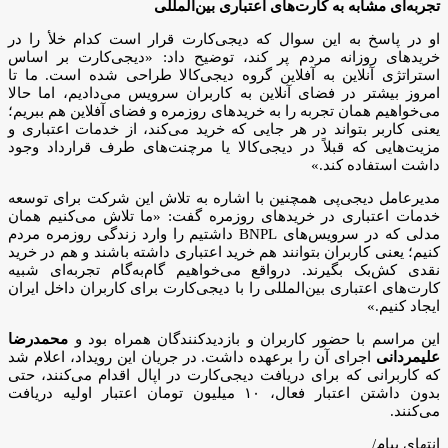
تجربه‌ای مشابه به کارت‌های اعتباری بین‌المللی
او در پاسخ به این سوال که دیجی‌کارت قرار است کدام خلأ را در
خریدهای روزانه مردم پر کند، توضیح داد: «دیجی‌کارت بر اساس
استراتژی آنلاین به آفلاین گروه دیجی‌کالا طراحی شده است. ما تا
امروز بیشتر در فضای آنلاین به کاربران سرویس می‌دادیم، اما حالا
می‌خواهیم همان تجربه را به خریدهای روزمره و فضای آفلاین هم ببریم؛
یعنی کاربر بتواند در هر جایی که خرید می‌کند، از خدمات اعتباری و
مزیت‌هایی که قبلاً در دیجی‌کالا یا مرچنت‌های طرف قرارداد وجود
داشت استفاده کند.»
مدیرعامل دیجی‌پی همچنین با اشاره به تلاش این شرکت برای توسعه
خدمات اعتباری در خریدهای روزمره گفت: «ما تلاش می‌کنیم همان
مدلی که در سرویس‌های BNPL داشتیم را وارد زندگی روزمره مردم
کنیم؛ یعنی کاربران بتوانند هم خرید اعتباری داشته باشند و هم در خرید
نقدی کش‌بک بگیرند. درواقع می‌خواهیم گام‌به‌گام تجربه‌ای شبیه
کارت‌های اعتباری بین‌المللی را با دیجی‌کارت برای کاربران داخل ایران
ایجاد کنیم.»
این مراسم با حضور کاربران و بازدیدکنندگان همراه بود و
محمدرضا
علیمردانی
اجرای آن را برعهده داشت. در جریان این رویداد، اعلام شد
که کاربرانی که برای دریافت دیجی‌کارت در اپال اقدام می‌کنند، حتی
بدون داشتن اعتبار فعال، ۱۰ میلیون تومان اعتبار اولیه دریافت
می‌کنند.
انتهای پیام/