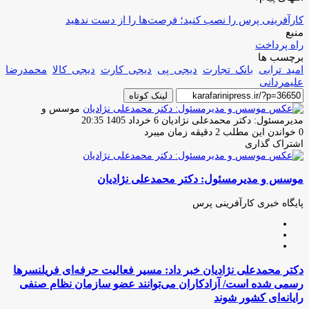
کارآفرینی پرس را نصب کنید؛ فرصت‌ها را از دست ندهید
منبع
راه پرداخت
برچسب ها
امید ترابی
بانک تجارت
دیجی پی
دیجی کارت
دیجی کالا
محمدرضا
علیمردانی
لینک کوتاه
موسس و
ارسال
مدیرمسئول: دکتر محمدعلی نژادیان
6 خرداد 1405 20:35
ایمیل
0
خواندن این مطلب 2 دقیقه زمان میبرد
اشتراک گذاری
چاپ
فیس
توئیتر
واتس
تلگرام
لینکدین
اشتراک
(X)
آپ
بوک
گذاری
موسس و مدیرمسئول: دکتر محمدعلی نژادیان
از
طریق
ایمیل
پایگاه خبری کارآفرینی پرس
وبسایت
لینکدین
اینستاگرام
دکتر
دکتر محمدعلی نژادیان خبر داد: مسیر فعالیت حرفه‌ای فریلنسرها
محمدعلی
رسمی شده است/ آزادکاران می‌توانند عضو سازمان نظام صنفی
نژادیان
رایانه‌ای کشور شوند
خبر