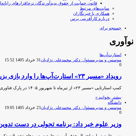
قانون حمایت از حقوق پدیدآورندگان نرم‌افزارهای رایانه‌ا
سایت‌های مرتبط
همکاری با خبرنگاران
درباره کارآفرینی پرس
جستجو برای
نوآوری
استارت‌آپ‌ها
موسس و مدیرمسئول: دکتر محمدعلی نژادیان
31 خرداد 1405 15:52
0
رویداد «مسیر ۲۳» استارت‌آپ‌ها را وارد بازی بزرگ نوآوری می‌کند
کمپ استارتاپی «مسیر ۲۳» از تیرماه تا شهریور ۱۴۰۵ در پارک فناوری پردیس برگزار می‌شود؛ رویدادی آموزشی و تجربه‌محور که…
بیشتر بخوانید »
دانشگاه
موسس و مدیرمسئول: دکتر محمدعلی نژادیان
23 خرداد 1405 19:05
0
وزیر علوم خبر داد: برنامه تحولی در دست تدوی
وزیر علوم درباره احتمال حذف آزمون جامع در دوره‌های تحصیلات تک