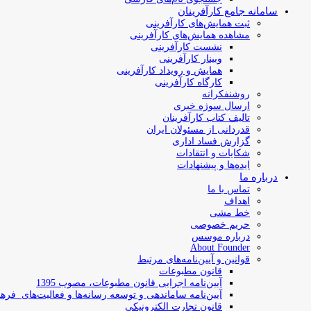
سامانه جامع کارآفرینان
ثبت همایش‌های کارآفرینی
مشاهده همایش‌های کارآفرینی
نشست کارآفرینی
وبینار کارآفرینی
همایش و رویداد کارآفرینی
کارگاه کارآفرینی
روشنفکرانه
ارسال سوژه‌ خبری
تالیف کتاب کارآفرینان
قدردانی از مسئولان ایران
گزارش فساد اداری
شکایات و انتقادات
ایده‌ها و پیشنهادات
درباره ما
تماس با ما
اهداف
خط مشی
حریم خصوصی
درباره موسس
About Founder
قوانین و آیین‌نامه‌های مرتبط
‌قانون مطبوعات
آیین‌نامه اجرایی قانون مطبوعات، مصوب 1395
آیین‌نامه سامان­دهی و توسعه رسانه­‌ها و فعالیت‌­های فره
قانون تجارت الکترونیکی