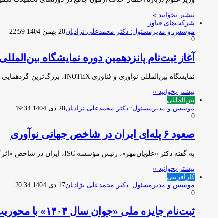
بیشتر بخوانید »
شرکت‌های فناور
موسس و مدیرمسئول: دکتر محمدعلی نژادیان
20 بهمن 1404 22:59
0
آغاز ثبت‌نام پانزدهمین دوره نمایشگاه بین‌الملل
نمایشگاه بین‌المللی نوآوری و فناوری INOTEX، بزرگ‌ترین گردهمایی بازیگران زیست‌بوم نوآوری کشور، بار دیگر آماده می‌شود تا استارتاپ‌ها، شرکت‌های فناور،…
بیشتر بخوانید »
بین‌المللی
موسس و مدیرمسئول: دکتر محمدعلی نژادیان
28 دی 1404 19:34
0
صعود ۶ پله‌ای ایران در شاخص جهانی نوآوری
به گفته دکتر «علویان‌مهر»، رئیس مؤسسه ISC، ایران در شاخص «اثرگذاری دانش» به رتبه قابل توجه ۲۴ جهانی دست یافته…
بیشتر بخوانید »
کارآفرینی
موسس و مدیرمسئول: دکتر محمدعلی نژادیان
17 دی 1404 20:34
0
ثبت‌نام جایزه ملی «جوان سال ۱۴۰۴» با محوریت کارآفرینی