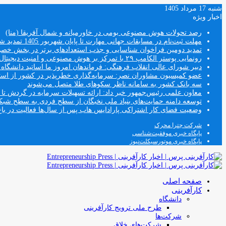
شنبه 17 مرداد 1405
اخبار ویژه
رصد تحولات هوش مصنوعی بومی در خاورمیانه و شمال آفریقا (منا)
مهلت ثبت‌نام در مسابقات جهانی مهارت تا پایان شهریور 1405 تمدید شد
تمدید دومین فراخوان شناسایی و جذب استعدادهای برتر در بخش خ
رونمایی پوستر الکامپ ۲۹ با تمرکز بر هوش مصنوعی و امنیت دیجیتال
دبیر شورای عالی انقلاب فرهنگی: فرماندهان امروز ما اساتید دانشگا
عضو کمیسیون مشاوران نصر: سرمایه‌گذاری خطرپذیر در کشور از استار
سه بانک کشور به سامانه ناظر سکوهای طلا متصل می‌شوند
معاون علمی رئیس‌جمهور خبر داد: ارائه تسهیلات سرمایه در گردش تا سقف ۱۰۰ درصد فروش دانش‌
توسعه دامنه حمایت‌های بنیاد ملی نخبگان از سطح فردی به سطح شب
وضعیت فضای کار اشتراکی پارادایس هاب پس از سال‌ها فعالیت در باغ
شرکت چترا محرک
پایگاه خبری موفقیت‌شناسی
پایگاه خبری موتورسیکلت‌نیوز
صفحه اصلی
کارآفرینی
دانشگاه
طرح ملی ترویج کارآفرینی
شرکت‌ها
شرکت‌های خلاق