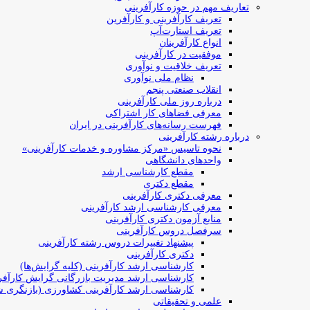
تعاریف مهم در حوزه کارآفرینی
تعریف کارآفرینی و کارآفرین
تعریف استارت‌آپ
انواع کارآفرینان
موفقیت در کارآفرینی
تعریف خلاقیت و نوآوری
نظام ملی نوآوری
انقلاب صنعتی پنجم
درباره روز ملی کارآفرینی
معرفی فضاهای کار اشتراکی
فهرست رسانه‌های کارآفرینی در ایران
درباره رشته کارآفرینی
نحوه تاسیس «مرکز مشاوره و خدمات کارآفرینی»
واحدهای دانشگاهی
مقطع کارشناسی ارشد
مقطع دکتری
معرفی دکتری کارآفرینی
معرفی کارشناسی ارشد کارآفرینی
منابع آزمون دکتری کارآفرینی
سرفصل دروس کارآفرینی
پیشنهاد تغییرات دروس رشته کارآفرینی
دکتری کارآفرینی
کارشناسی ارشد کارآفرینی (کلیه گرایش‌ها)
کارشناسی ارشد مدیریت بازرگانی گرایش کارآفر
کارشناسی ارشد کارآفرینی کشاورزی (بازنگری ش
علمی و تحقیقاتی