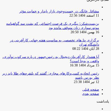
مشاغل خانگی در جست‌وجوی بازار پایدار و حمایت مؤثر
11 اسفند 1404 22:56
بن‌بست‌شکن؛ پیگیری یک فرصت اجتماعی که پشت سد گواهینامه
موتورسواری زنان متوقف مانده بود
16 بهمن 1404 20:50
برگزاری پنل‌های تخصصی به مناسبت هفته جهانی کارآفرینی در
دانشگاه تهران
28 آبان 1404 08:22
آیا هشدار کارآفرینان دیجیتال به رئیس‌جمهور درباره سرکوب نوآوری،
واقعی و به‌جا است؟
15 مرداد 1404 16:38
‏رئیس اتحادیه کسب‌وکارهای مجازی: گفتند که پلتفرم‌های طلا باید زیر
نظر بورس باشند
12 تیر 1404 23:38
صفحه قبلی
صفحه بعدی
یادداشت