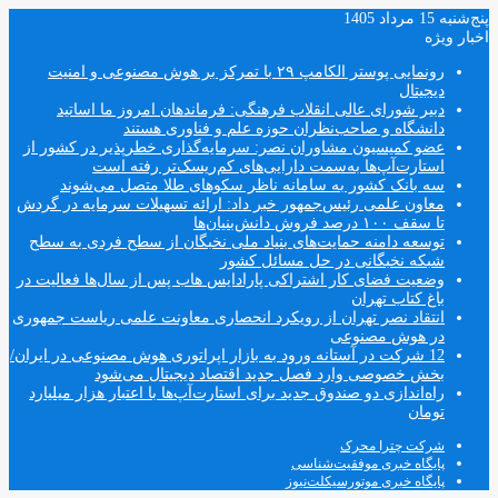
پنج‌شنبه 15 مرداد 1405
اخبار ویژه
رونمایی پوستر الکامپ ۲۹ با تمرکز بر هوش مصنوعی و امنیت
دیجیتال
دبیر شورای عالی انقلاب فرهنگی: فرماندهان امروز ما اساتید
دانشگاه و صاحب‌نظران حوزه علم و فناوری هستند
عضو کمیسیون مشاوران نصر: سرمایه‌گذاری خطرپذیر در کشور از
استارت‌آپ‌ها به‌سمت دارایی‌های کم‌ریسک‌تر رفته است
سه بانک کشور به سامانه ناظر سکوهای طلا متصل می‌شوند
معاون علمی رئیس‌جمهور خبر داد: ارائه تسهیلات سرمایه در گردش
تا سقف ۱۰۰ درصد فروش دانش‌بنیان‌ها
توسعه دامنه حمایت‌های بنیاد ملی نخبگان از سطح فردی به سطح
شبکه نخبگانی در حل مسائل کشور
وضعیت فضای کار اشتراکی پارادایس هاب پس از سال‌ها فعالیت در
باغ کتاب تهران
انتقاد نصر تهران از رویکرد انحصاری معاونت علمی ریاست جمهوری
در هوش مصنوعی
12 شرکت در آستانه ورود به بازار اپراتوری هوش مصنوعی در ایران/
بخش خصوصی وارد فصل جدید اقتصاد دیجیتال می‌شود
راه‌اندازی دو صندوق جدید برای استارت‌آپ‌ها با اعتبار هزار میلیارد
تومان
شرکت چترا محرک
پایگاه خبری موفقیت‌شناسی
پایگاه خبری موتورسیکلت‌نیوز