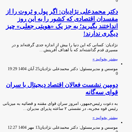
0
دکتر محمدعلی نژادیان: اگر پول و ثروت را از
مفسدان اقتصادی که کشور را به این روز
انداختند بگیرید؛ به جز یک «هویتی جعلی» چیز
دیگری ندارند!
نژادیان: کسانی که این دنیا را بیش از اندازه جدی گرفته‌اند و در
مسیری قدم گذاشته‌اند که با اهداف آفرینش…
بیشتر بخوانید »
موسس و مدیرمسئول: دکتر محمدعلی نژادیان
25 آبان 1404 19:29
0
دومین نشست فعالان اقتصاد دیجیتال با سران
قوای سه‌گانه
به دعوت رئیس‌جمهور، امروز سران قوای مقننه و قضائیه به میزبانی
رئیس قوه مجریه، در نشستی ۲ ساعته پذیرای مدیران…
بیشتر بخوانید »
موسس و مدیرمسئول: دکتر محمدعلی نژادیان
13 مهر 1404 12:27