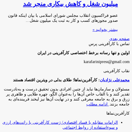
میلیون شغل و کاهش بیکاری منجر شد
عضو فراکسیون انقلاب مجلس شورای اسلامی با بیان اینکه قانون
صدور مجوزهای کسب و کار به ثبت یک میلیون شغل…
بیشتر بخوانید »
صفحه بعدی
تماس با کارآفرینی پرس
اولین و تنها رسانه برخط اختصاصی کارآفرینی در ایران
karafarinipress@gmail.com
نقاب کارآفرینی
محمدعلی نژادیان
: کارآفرین‌نماها؛ طلای بدلی در ویترین اقتصاد هستند
مسئولان و سازمان‌ها نباید از چنین افرادی بدون تحقیق درست و به‌نادرست
تقدیر کنند و با القاب خاص آ‌ن‌ها را به‌عنوان الگو، چهره طلایی و ظاهری پر
زرق و برق به جامعه معرفی کنند و در نهایت آن‌ها نیز لبخند فریبنده‌ای به
جامعه بزنند.
ادامه مطلب
کارآفرین‌نماها
الزامات مقابله با فساد اقتصادی/ ژست کارآفرینی با رانت‌های ارزی
و سوءاستفاده از روابط اجتماعی