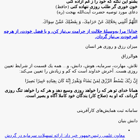
بشنو این نکته که خود را ز غم آزاده کنی
خون خوری گر طلب روزی ننهاده کنی
(حافظ)
دعای مورد توصیه حضرت آیت‌الله بهجت (ره)
اللَّهُمَّ أَغْنِنِي بِحَلَالِكَ عَنْ حَرَامِكَ، وَ بِفَضْلِكَ عَمَّنْ سِوَاكَ‏.
خدایا! مرا به‌وسیلۀ حلالت از حرامت بی‌نیاز کن، و با فضل خودت، از هرچه
غیرخودت بی‌نیاز گردان.
میزان رزق و روزی هر انسان
هوالرزاق
تلاش، مهارت، سرمايه، هوش، دانش، و… همه يك قسمت از شرايط تعيين
روزى هست. آخرش خداوند است كه كم و زيادش را تعيين مى‌كند:
إِنَّ رَبَّكَ يَبْسُطُ الرِّزْقَ لِمَنْ يَشَاءُ وَيَقْدِرُ إِنَّهُ كَانَ بِعِبَادِهِ خَبِيرًا بَصِيرًا
همانا خدای تو هر که را خواهد روزی وسیع دهد و هر که را خواهد تنگ روزی
گرداند، که او به (صلاح کار) بندگان خود کاملا آگاه و بصیر است.
سامانه ثبت همایش‌های کارآفرینی
دانش‌ بنیان‌
معاون علمی رئیس‌جمهور خبر داد: ارائه تسهیلات سرمایه در گردش