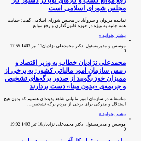
رفع موانع کسب و کارهای نوپا در دستور کار
مجلس شورای اسلامی است
نماینده مریوان و سروآباد در مجلس شورای اسلامی گفت: حمایت
همه جانبه به ویژه در حوزه قانون‌گذاری و رفع موانع…
بیشتر بخوانید »
موسس و مدیرمسئول: دکتر محمدعلی نژادیان
11 تیر 1403 17:55
0
محمدعلى نژاديان خطاب به وزير اقتصاد و
رييس سازمان امور مالياتى کشور: به برخى از
مميزان خود بگوييد از صدور برگه‌هاى تشخيص
و جريمه‌ی «بدون مبنا» دست بردارند
متاسفانه در سازمان امور مالياتى شاهد پديده‌اى هستيم كه بدون هيچ
استدلال و مدركى براى برخی از مردم برگه تشخيص…
بیشتر بخوانید »
موسس و مدیرمسئول: دکتر محمدعلی نژادیان
10 تیر 1403 19:02
0