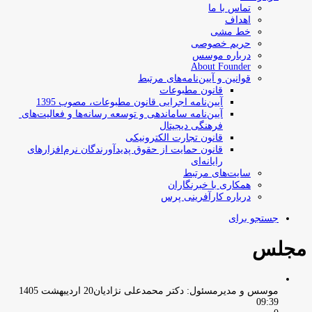
تماس با ما
اهداف
خط مشی
حریم خصوصی
درباره موسس
About Founder
قوانین و آیین‌نامه‌های مرتبط
‌قانون مطبوعات
آیین‌نامه اجرایی قانون مطبوعات، مصوب 1395
آیین‌نامه سامان­دهی و توسعه رسانه­‌ها و فعالیت‌­های
فرهنگی دیجیتال
قانون تجارت الکترونیکی
قانون حمایت از حقوق پدیدآورندگان نرم‌افزارهای
رایانه‌ای
سایت‌های مرتبط
همکاری با خبرنگاران
درباره کارآفرینی پرس
جستجو برای
مجلس
موسس و مدیرمسئول: دکتر محمدعلی نژادیان
20 اردیبهشت 1405
09:39