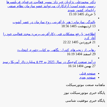
دکتر محمدعلی نژادیان خبر داد: مسیر فعالیت حرفه‌ای فریلنسرها
رسمی شده است/ آزادکاران می‌توانند عضو سازمان نظام صنفی
رایانه‌ای کشور شوند
5 خرداد 1405 15:10
بالندگی سازمانی؛ هنر بازآفرینی روح سازمان در عصر آشوب
13 اردیبهشت 1405 18:56
اطلاعیه: با رفع مشکلات فنی «کارآفرینی‌پرس» مجدد فعالیت خود را
آغاز کرد
21 فروردین 1405 22:22
رهایی از زنجیرهای کنترل: نگاهی به کتاب «تئوری انتخاب»
29 اسفند 1404 16:19
درآمد صنعت کوچینگ در سال 2025 به ۵.۳۴ میلیارد دلار آمریکا رسید
27 بهمن 1404 16:14
صفحه قبلی
صفحه بعدی
ماهنامه صنعت موتورسیکلت
پایگاه خبری موتورسیکلت نیوز
پایگاه خبری موفقیت شناسی