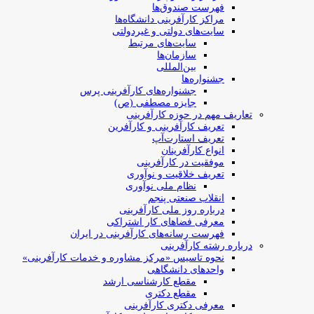
فهرست صندوق‌ها
مراکز کارآفرینی دانشگاه‌ها
سایت‌های دولتی و غیردولتی
سایت‌های مرتبط
سازمان‌ها
بین‌المللی
جشنواره‌ها
جشنواره‌های کارآفرینی‌ پرس
جایزه مصطفی (ص)
تعاریف مهم در حوزه کارآفرینی
تعریف کارآفرینی و کارآفرین
تعریف استارت‌آپ
انواع کارآفرینان
موفقیت در کارآفرینی
تعریف خلاقیت و نوآوری
نظام ملی نوآوری
انقلاب صنعتی پنجم
درباره روز ملی کارآفرینی
معرفی فضاهای کار اشتراکی
فهرست رسانه‌های کارآفرینی در ایران
درباره رشته کارآفرینی
نحوه تاسیس «مرکز مشاوره و خدمات کارآفرینی»
واحدهای دانشگاهی
مقطع کارشناسی ارشد
مقطع دکتری
معرفی دکتری کارآفرینی