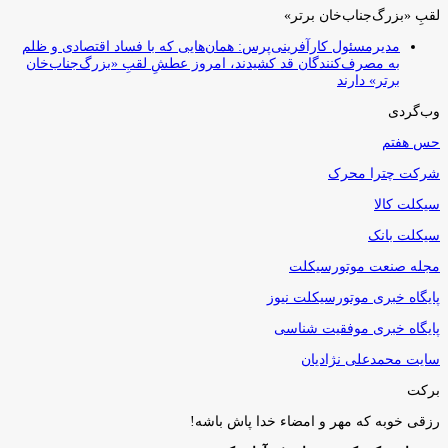
لقبِ «بزرگ‌جناب‌خان برتر»
مدیرمسئول کارآفرینی‌پرس: همان‌هایی که با فساد اقتصادی و ظلم
به مصرف‌کنندگان قد کشیدند، امروز عطشِ لقبِ «بزرگ‌جناب‌خان
برتر» دارند
وب‌گردی
حس هفتم
شرکت چترا محرک
سیکلت کالا
سیکلت بانک
مجله صنعت موتورسیکلت
پایگاه خبری موتورسیکلت نیوز
پایگاه خبری موفقیت شناسی
سایت محمدعلی نژادیان
برکت
رزقی خوبه كه مهر و امضاء خدا پاش باشه!