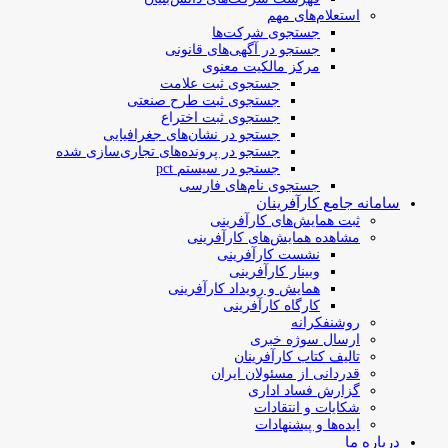
استعلام‌های مهم
جستجوی شرکت‌ها
جستجو در آگهی‌های قانونی
مرکز مالکیت معنوی
جستجوی ثبت علامت
جستجوی ثبت طرح صنعتی
جستجوی ثبت اختراع
جستجو در نشان‌های جغرافیایی
جستجو در پرونده‌های تجاری‌سازی شده
جستجو در سیستم pct
جستجوی نام‌های فارسی
سامانه جامع کارآفرینان
ثبت همایش‌های کارآفرینی
مشاهده همایش‌های کارآفرینی
نشست کارآفرینی
وبینار کارآفرینی
همایش و رویداد کارآفرینی
کارگاه کارآفرینی
روشنفکرانه
ارسال سوژه‌ خبری
تالیف کتاب کارآفرینان
قدردانی از مسئولان ایران
گزارش فساد اداری
شکایات و انتقادات
ایده‌ها و پیشنهادات
درباره ما