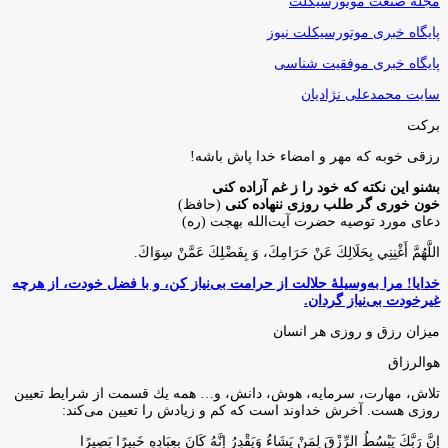
مجله صنعت موتورسیکلت
پایگاه خبری موتورسیکلت نیوز
پایگاه خبری موفقیت شناسی
سایت محمدعلی نژادیان
برکت
رزقی خوبه كه مهر و امضاء خدا پاش باشه!
بشنو این نکته که خود را ز غم آزاده کنی
خون خوری گر طلب روزی ننهاده کنی
(حافظ)
دعای مورد توصیه حضرت آیت‌الله بهجت (ره)
اللَّهُمَّ أَغْنِنِي بِحَلَالِكَ عَنْ حَرَامِكَ، وَ بِفَضْلِكَ عَمَّنْ سِوَاكَ‏.
خدایا! مرا به‌وسیلۀ حلالت از حرامت بی‌نیاز کن، و با فضل خودت، از هرچه
غیرخودت بی‌نیاز گردان.
میزان رزق و روزی هر انسان
هوالرزاق
تلاش، مهارت، سرمايه، هوش، دانش، و… همه يك قسمت از شرايط تعيين
روزى هست. آخرش خداوند است كه كم و زيادش را تعيين مى‌كند:
إِنَّ رَبَّكَ يَبْسُطُ الرِّزْقَ لِمَنْ يَشَاءُ وَيَقْدِرُ إِنَّهُ كَانَ بِعِبَادِهِ خَبِيرًا بَصِيرًا