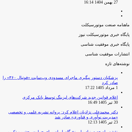
27 بهمن 1404 16:14
صفحه
صفحه
قبلی
بعدی
ماهنامه صنعت موتورسیکلت
پایگاه خبری موتورسیکلت نیوز
پایگاه خبری موفقیت شناسی
انتشارات موفقیت شناسی
نوشته‌های تازه
پزشکیان دستور پیگیری ماجرای مسدودی وب‌سایت «فوتبال ۳۶۰» را
صادر کرد
1 مرداد 1405 17:22
اعلام قوانین جدید شرکت‌های لیزینگ توسط بانک مرکزی
30 تیر 1405 16:49
دکتر محمدعلی نژادیان اعلام کرد: پروانه نشریه علمی و تخصصی
«مدیریت نوآوری و فناوری» صادر شد
23 تیر 1405 12:13
نقشه راه جدید بنیاد ملی نخبگان ایران برای حمایت، جذب و تکریم