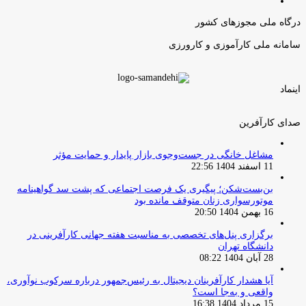
صفحه
قبلی
بعدی
درگاه ملی مجوزهای کشور
سامانه ملی کارآموزی و کارورزی
اینماد
صدای کارآفرین
مشاغل خانگی در جست‌وجوی بازار پایدار و حمایت مؤثر
11 اسفند 1404 22:56
بن‌بست‌شکن؛ پیگیری یک فرصت اجتماعی که پشت سد گواهینامه
موتورسواری زنان متوقف مانده بود
16 بهمن 1404 20:50
برگزاری پنل‌های تخصصی به مناسبت هفته جهانی کارآفرینی در
دانشگاه تهران
28 آبان 1404 08:22
آیا هشدار کارآفرینان دیجیتال به رئیس‌جمهور درباره سرکوب نوآوری،
واقعی و به‌جا است؟
15 مرداد 1404 16:38