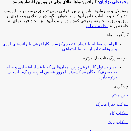
محمدعلی نژادیان
: کارآفرین‌نماها؛ طلای بدلی در ویترین اقتصاد هستند
مسئولان و سازمان‌ها نباید از چنین افرادی بدون تحقیق درست و به‌نادرست
تقدیر کنند و با القاب خاص آ‌ن‌ها را به‌عنوان الگو، چهره طلایی و ظاهری پر
زرق و برق به جامعه معرفی کنند و در نهایت آن‌ها نیز لبخند فریبنده‌ای به
جامعه بزنند.
ادامه مطلب
کارآفرین‌نماها
الزامات مقابله با فساد اقتصادی/ ژست کارآفرینی با رانت‌های ارزی
و سوءاستفاده از روابط اجتماعی
لقبِ «بزرگ‌جناب‌خان برتر»
مدیرمسئول کارآفرینی‌پرس: همان‌هایی که با فساد اقتصادی و ظلم
به مصرف‌کنندگان قد کشیدند، امروز عطشِ لقبِ «بزرگ‌جناب‌خان
برتر» دارند
وب‌گردی
حس هفتم
شرکت چترا محرک
سیکلت کالا
سیکلت بانک