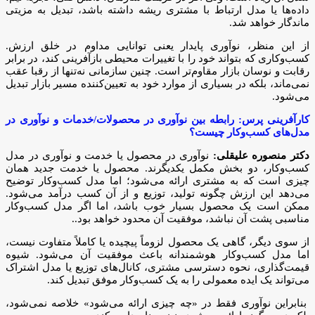
داده‌ها یا مدل ارتباط با مشتری ریشه داشته باشد، تبدیل به مزیتی
ماندگار خواهد شد.
از این منظر، نوآوری پایدار یعنی توانایی مداوم در خلق ارزش.
کسب‌وکاری که بتواند خود را با تغییرات محیطی بازآفرینی کند، در برابر
رقابت و نوسان بازار مقاوم‌تر است. چنین سازمانی نه‌تنها از رقبا عقب
نمی‌ماند، بلکه در بسیاری از موارد خود به تعیین‌کننده مسیر بازار تبدیل
می‌شود.
کارآفرینی پرس: رابطه بین نوآوری در محصولات/خدمات و نوآوری در
مدل‌های کسب‌وکار چیست؟
دکتر منصوره علیقلی:
نوآوری در محصول یا خدمت و نوآوری در مدل
کسب‌وکار، دو بخش مکمل یکدیگرند. محصول یا خدمت جدید همان
چیزی است که به مشتری ارائه می‌شود؛ اما مدل کسب‌وکار توضیح
می‌دهد این ارزش چگونه تولید، توزیع و از آن کسب درآمد می‌شود.
ممکن است یک محصول بسیار خوب باشد، اما اگر مدل کسب‌وکار
مناسبی پشت آن نباشد، موفقیت آن محدود خواهد بود..
از سوی دیگر، گاهی یک محصول لزوماً پیچیده یا کاملاً متفاوت نیست،
اما مدل کسب‌وکار هوشمندانه باعث موفقیت آن می‌شود. شیوه
قیمت‌گذاری، نحوه دسترسی مشتری، کانال‌های توزیع یا مدل اشتراک
می‌تواند یک ایده معمولی را به یک کسب‌وکار موفق تبدیل کند.
بنابراین نوآوری فقط در «چه چیزی ارائه می‌شود» خلاصه نمی‌شود،