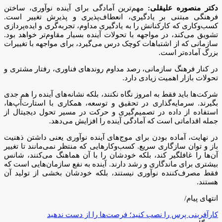
دکتر منصوره علیقلی:
مهم‌ترین آمادگی برای آینده نوآوری، ساختن
فرهنگی مبتنی بر یادگیری، انعطاف‌پذیری و پذیرش تغییر است.
کسب‌وکاری که کارکنانش را به یادگیری مداوم، تجربه‌گری و ایده‌پردازی
تشویق می‌کند، در مواجهه با تحولات آینده بسیار مقاوم‌تر خواهد بود.
سازمانی که از اشتباهات کوچک درس می‌گیرد، برای مواجهه با تغییرات
بزرگ آماده‌تر است.
در کنار فرهنگ سازمانی، رصد مداوم روندهای فناوری، رفتار مشتری و
تحولات بازار اهمیت زیادی دارد.
شرکت‌ها باید فقط به امروز نگاه نکنند، بلکه نشانه‌های آینده را هم جدی
بگیرند. سرمایه‌گذاری در تحقیق و توسعه، همکاری با استارت‌آپ‌ها،
استفاده از داده در تصمیم‌گیری و حرکت در مسیر تحول دیجیتال از
جمله اقداماتی است که آمادگی آینده را افزایش می‌دهد.
در نهایت، آماده بودن برای موج‌های آینده نوآوری یعنی داشتن ذهنیت
باز و توان سازگاری سریع. کسب‌وکارهایی که منتظر نمی‌مانند تا تغییر
آن‌ها را غافلگیر کند، بلکه خودشان را با آن هماهنگ می‌کنند، شانس
بیشتری برای ماندگاری و رشد دارند. آینده به نفع سازمان‌هایی است که
فقط مصرف‌کننده نوآوری نیستند، بلکه خودشان بخشی از تولید آن
هستند.
انتهای پیام/
کارآفرینی پرس را نصب کنید؛ فرصت‌ها را از دست ندهید