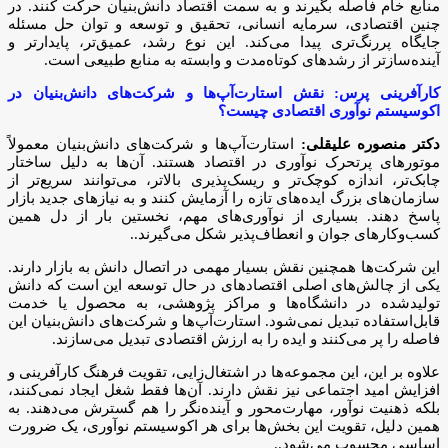
منابع خام فاصله بگیرند و به سمت اقتصاد دانش‌بنیان حرکت کنند. در
چنین اقتصادی، سرمایه انسانی، تحقیق و توسعه و توان حل مسئله
جایگاه پررنگ‌تری پیدا می‌کند. این نوع رشد، عمیق‌تر، پایدارتر و
آینده‌سازتر از رشدهای کوتاه‌مدت و وابسته به منابع طبیعی است.
کارآفرینی پرس: نقش استارت‌آپ‌ها و شرکت‌های دانش‌بنیان در
اکوسیستم نوآوری اقتصادی چیست؟
دکتر منصوره علیقلی:
استارت‌آپ‌ها و شرکت‌های دانش‌بنیان معمولاً
موتورهای پرتحرک نوآوری در اقتصاد هستند. آن‌ها به دلیل ساختار
چابک‌تر، اندازه کوچک‌تر و ریسک‌پذیری بالاتر، می‌توانند سریع‌تر از
سازمان‌های بزرگ ایده‌های تازه را آزمایش کنند و به نیازهای جدید بازار
پاسخ دهند. بسیاری از نوآوری‌های مهم، نخستین بار از دل همین
کسب‌وکارهای جوان و انعطاف‌پذیر شکل می‌گیرند..
این شرکت‌ها همچنین نقش بسیار مهمی در اتصال دانش به بازار دارند.
یکی از چالش‌های اصلی اقتصادهای در حال توسعه این است که دانش
تولیدشده در دانشگاه‌ها و مراکز پژوهشی، به محصول یا خدمت
قابل‌استفاده تبدیل نمی‌شود. استارت‌آپ‌ها و شرکت‌های دانش‌بنیان این
فاصله را پر می‌کنند و ایده را به ارزش اقتصادی تبدیل می‌سازند.
علاوه بر این، این مجموعه‌ها در اشتغال‌زایی، تقویت فرهنگ کارآفرینی و
افزایش امید اجتماعی نیز نقش دارند. آن‌ها فقط شغل ایجاد نمی‌کنند،
بلکه ذهنیت نوآور، مهارت‌محور و آینده‌نگر را هم گسترش می‌دهند. به
همین دلیل، تقویت این بخش‌ها برای هر اکوسیستم نوآوری، یک ضرورت
اساسی محسوب می‌شود..