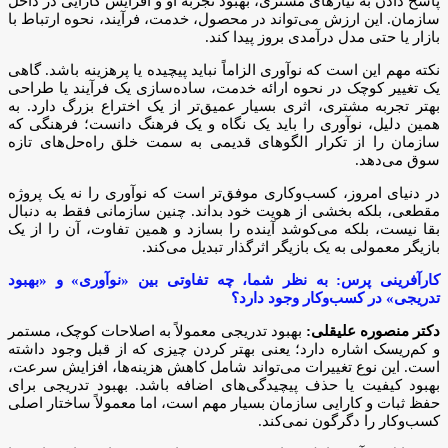
پاسخ دادن به نیازهای مشتری، بهبود تجربه او و افزایش کارایی در داخل
سازمان. این ارزش می‌تواند در محصول، خدمت، فرآیند، نحوه ارتباط با
بازار یا حتی مدل درآمدی بروز پیدا کند.
نکته مهم این است که نوآوری الزاماً نباید پیچیده یا پرهزینه باشد. گاهی
یک تغییر کوچک در نحوه ارائه خدمت، ساده‌سازی یک فرآیند یا طراحی
بهتر تجربه مشتری، اثری بسیار عمیق‌تر از یک اختراع بزرگ دارد. به
همین دلیل، نوآوری را باید یک نگاه و یک فرهنگ دانست؛ فرهنگی که
سازمان را از تکرار الگوهای قدیمی به سمت خلق راه‌حل‌های تازه
سوق می‌دهد.
در دنیای امروز، کسب‌وکاری موفق‌تر است که نوآوری را نه یک پروژه
مقطعی، بلکه بخشی از هویت خود بداند. چنین سازمانی فقط به دنبال
بقا نیست، بلکه می‌کوشد آینده را بسازد و همین تفاوت، آن را از یک
بازیگر معمولی به یک بازیگر اثرگذار تبدیل می‌کند.
کارآفرینی پرس: به نظر شما، چه تفاوتی بین «نوآوری» و «بهبود
تدریجی» در کسب‌وکار وجود دارد؟
دکتر منصوره علیقلی:
بهبود تدریجی معمولاً به اصلاحات کوچک، مستمر
و کم‌ریسک اشاره دارد؛ یعنی بهتر کردن چیزی که از قبل وجود داشته
است. این نوع تغییرات می‌تواند شامل کاهش هزینه‌ها، افزایش سرعت،
بهبود کیفیت یا حذف پیچیدگی‌های اضافه باشد. بهبود تدریجی برای
حفظ ثبات و کارایی سازمان بسیار مهم است، اما معمولاً ساختار اصلی
کسب‌وکار را دگرگون نمی‌کند.