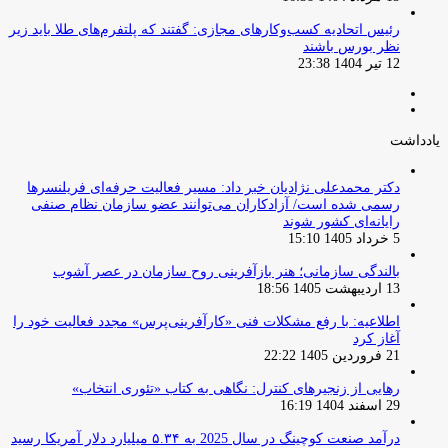
‏رئیس اتحادیه کسب‌وکارهای مجازی: گفتند که پلتفرم‌های طلا باید زیر
نظر بورس باشند
12 تیر 1404 23:38
صفحه
صفحه
قبلی
بعدی
یادداشت
دکتر محمدعلی نژادیان خبر داد: مسیر فعالیت حرفه‌ای فریلنسرها
رسمی شده است/ آزادکاران می‌توانند عضو سازمان نظام صنفی
رایانه‌ای کشور شوند
5 خرداد 1405 15:10
بالندگی سازمانی؛ هنر بازآفرینی روح سازمان در عصر آشوب
13 اردیبهشت 1405 18:56
اطلاعیه: با رفع مشکلات فنی «کارآفرینی‌پرس» مجدد فعالیت خود را
آغاز کرد
21 فروردین 1405 22:22
رهایی از زنجیرهای کنترل: نگاهی به کتاب «تئوری انتخاب»
29 اسفند 1404 16:19
درآمد صنعت کوچینگ در سال 2025 به ۵.۳۴ میلیارد دلار آمریکا رسید