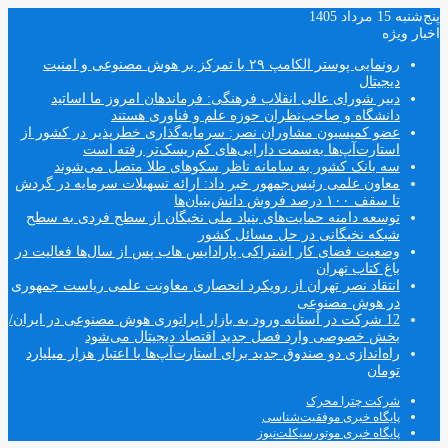
پنج‌شنبه 15 مرداد 1405
اخبار ویژه
رونمایی پوستر الکامپ ۲۹ با تمرکز بر هوش مصنوعی و امنیت
دیجیتال
دبیر شورای عالی انقلاب فرهنگی: فرماندهان امروز ما اساتید
دانشگاه و صاحب‌نظران حوزه علم و فناوری هستند
عضو کمیسیون مشاوران نصر: سرمایه‌گذاری خطرپذیر در کشور از
استارت‌آپ‌ها به‌سمت دارایی‌های کم‌ریسک‌تر رفته است
سه بانک کشور به سامانه ناظر سکوهای طلا متصل می‌شوند
معاون علمی رئیس‌جمهور خبر داد: ارائه تسهیلات سرمایه در گردش
تا سقف ۱۰۰ درصد فروش دانش‌بنیان‌ها
توسعه دامنه حمایت‌های بنیاد ملی نخبگان از سطح فردی به سطح
شبکه نخبگانی در حل مسائل کشور
وضعیت فضای کار اشتراکی پارادایس هاب پس از سال‌ها فعالیت در
باغ کتاب تهران
انتقاد نصر تهران از رویکرد انحصاری معاونت علمی ریاست جمهوری
در هوش مصنوعی
12 شرکت در آستانه ورود به بازار اپراتوری هوش مصنوعی در ایران/
بخش خصوصی وارد فصل جدید اقتصاد دیجیتال می‌شود
راه‌اندازی دو صندوق جدید برای استارت‌آپ‌ها با اعتبار هزار میلیارد
تومان
شرکت چترا محرک
پایگاه خبری موفقیت‌شناسی
پایگاه خبری موتورسیکلت‌نیوز