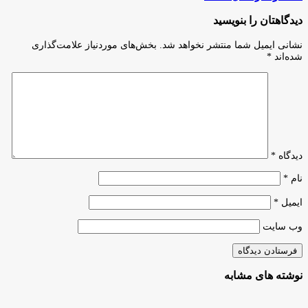
رویکرد
مدیران
جدید
در
دیدگاهتان را بنویسید
وزارت
سال
علوم
گذشته/
نشانی ایمیل شما منتشر نخواهد شد.
بخش‌های موردنیاز علامت‌گذاری
برای
انتظار
شده‌اند
*
توسعه
شاغلان
زیست‌بوم
از
نوآوری
حقوق
و
دستمزد
در
سال
۱۴۰۵
دیدگاه
*
نام
*
ایمیل
*
وب‌ سایت
نوشته های مشابه