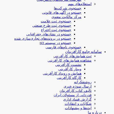
استعلام‌های مهم
جستجوی شرکت‌ها
جستجو در آگهی‌های قانونی
مرکز مالکیت معنوی
جستجوی ثبت علامت
جستجوی ثبت طرح صنعتی
جستجوی ثبت اختراع
جستجو در نشان‌های جغرافیایی
جستجو در پرونده‌های تجاری‌سازی شده
جستجو در سیستم pct
جستجوی نام‌های فارسی
سامانه جامع کارآفرینان
ثبت همایش‌های کارآفرینی
مشاهده همایش‌های کارآفرینی
نشست کارآفرینی
وبینار کارآفرینی
همایش و رویداد کارآفرینی
کارگاه کارآفرینی
روشنفکرانه
ارسال سوژه‌ خبری
تالیف کتاب کارآفرینان
قدردانی از مسئولان ایران
گزارش فساد اداری
شکایات و انتقادات
ایده‌ها و پیشنهادات
درباره ما