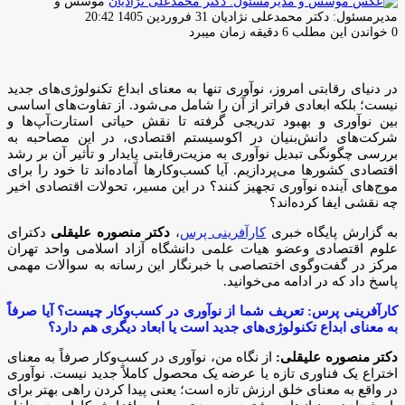
موسس و
ارسال
مدیرمسئول: دکتر محمدعلی نژادیان
31 فروردین 1405 20:42
ایمیل
0
خواندن این مطلب 6 دقیقه زمان میبرد
در دنیای رقابتی امروز، نوآوری تنها به معنای ابداع تکنولوژی‌های جدید
نیست؛ بلکه ابعادی فراتر از آن را شامل می‌شود. از تفاوت‌های اساسی
بین نوآوری و بهبود تدریجی گرفته تا نقش حیاتی استارت‌آپ‌ها و
شرکت‌های دانش‌بنیان در اکوسیستم اقتصادی، در این مصاحبه به
بررسی چگونگی تبدیل نوآوری به مزیت‌رقابتی پایدار و تأثیر آن بر رشد
اقتصادی کشورها می‌پردازیم. آیا کسب‌وکارها آماده‌اند تا خود را برای
موج‌های آینده نوآوری تجهیز کنند؟ در این مسیر، تحولات اقتصادی اخیر
چه نقشی ایفا کرده‌اند؟
به گزارش پایگاه خبری
کارآفرینی پرس
،
دکتر منصوره علیقلی
دکترای
علوم اقتصادی و‌عضو هیات علمی دانشگاه آزاد اسلامی واحد تهران
مرکز در گفت‌وگوی اختصاصی با خبرنگار این رسانه به سوالات مهمی
پاسخ داد که در ادامه می‌خوانید.
کارآفرینی پرس: تعریف شما از نوآوری در کسب‌وکار چیست؟ آیا صرفاً
به معنای ابداع تکنولوژی‌های جدید است یا ابعاد دیگری هم دارد؟
دکتر منصوره علیقلی:
از نگاه من، نوآوری در کسب‌وکار صرفاً به معنای
اختراع یک فناوری تازه یا عرضه یک محصول کاملاً جدید نیست. نوآوری
در واقع به معنای خلق ارزش تازه است؛ یعنی پیدا کردن راهی بهتر برای