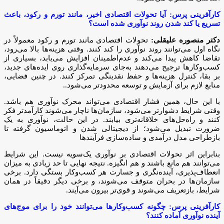
کارآفرینی پرس: آیا تحولات اقتصادی اخیر، مانند تورم و رکود، باعث
تسریع یا کند شدن روند نوآوری شده است؟
دکتر منصوره علیقلی:
تحولات اقتصادی مانند تورم و رکود معمولاً در
نگاه اول می‌توانند روند نوآوری را کند کنند. وقتی هزینه‌ها بالا می‌رود،
تقاضا کاهش پیدا می‌کند و عدم‌اطمینان افزایش می‌یابد، بسیاری از
کسب‌وکارها ترجیح می‌دهند به‌جای سرمایه‌گذاری روی ایده‌های جدید،
بر بقا، کنترل هزینه‌ها و حفظ نقدینگی تمرکز کنند. در چنین فضایی،
منابع لازم برای آزمایش و توسعه محدودتر می‌شود..
با این حال، همین فشار اقتصادی می‌تواند محرک نوآوری هم باشد.
وقتی شرایط دشوارتر می‌شود، سازمان‌ها ناچار می‌شوند کارآمدتر فکر
کنند و راه‌حل‌های خلاقانه‌تری بیابند. در این حالت، نوآوری به یک
ضرورت تبدیل می‌شود؛ از دیجیتالی شدن و اتوماسیون گرفته تا
بازطراحی مدل درآمدی و ساده‌سازی فرآیندها
بنابراین اثر تحولات اقتصادی بر نوآوری یک‌سویه نیست. این شرایط
می‌توانند هم مانع باشند و هم انگیزه. نتیجه نهایی تا حد زیادی به میزان
انعطاف‌پذیری، آینده‌نگری و جسارت هر کسب‌وکار بستگی دارد. برخی
سازمان‌ها در بحران متوقف می‌شوند، و برخی دیگر دقیقاً در همان
شرایط، بازتعریف می‌شوند و قوی‌تر بیرون می‌آیند.
کارآفرینی پرس: چگونه کسب‌وکارها می‌توانند خود را برای موج‌های
آینده نوآوری آماده کنند؟