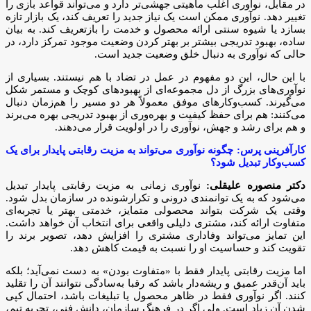
در مقابل، نوآوری اغلب ماهیتی جهشی‌تر دارد و می‌تواند قواعد بازی را
تغییر دهد. نوآوری ممکن است یک نیاز جدید را تعریف کند، یک بازار تازه
بسازد یا شیوه سنتی ارائه محصول و خدمت را بازتعریف کند. به بیان
ساده، بهبود تدریجی بیشتر بر بهتر کردن وضعیت موجود تمرکز دارد، در
حالی که نوآوری به دنبال خلق وضعیت جدید است.
با این حال، این دو مفهوم در عمل در تضاد با هم نیستند. بسیاری از
نوآوری‌های بزرگ از دل مجموعه‌ای از بهبودهای کوچک و مستمر شکل
می‌گیرند. کسب‌وکارهای موفق معمولاً هر دو مسیر را هم‌زمان دنبال
می‌کنند: هم برای حفظ کیفیت و بهره‌وری از بهبود تدریجی بهره می‌برند
و هم برای رشد و جهش، نوآوری را در اولویت قرار می‌دهند.
کارآفرینی پرس: چگونه نوآوری می‌تواند به مزیت رقابتی پایدار برای یک
کسب‌وکار تبدیل شود؟
دکتر منصوره علیقلی:
نوآوری زمانی به مزیت رقابتی پایدار تبدیل
می‌شود که به یک توانمندی درونی و تکرارشونده در سازمان بدل شود.
وقتی یک شرکت بتواند محصولی متمایز، خدمتی بهتر یا تجربه‌ای
متفاوت ارائه کند، مشتری دلیلی واقعی برای انتخاب آن خواهد داشت.
این تمایز می‌تواند وفاداری مشتری را افزایش دهد، تصویر برند را
تقویت کند و حساسیت او را نسبت به قیمت کاهش دهد.
اما مزیت رقابتی پایدار فقط با «متفاوت بودن» به دست نمی‌آید؛ بلکه
باید آن‌قدر عمیق و ریشه‌دار باشد که رقبا به‌سادگی نتوانند آن را تقلید
کنند. اگر نوآوری فقط در ظاهر محصول یا تبلیغات باشد، احتمال کپی
شدن آن زیاد است. ولی اگر در فرهنگ سازمان، دانش فنی، تجربه تیم،