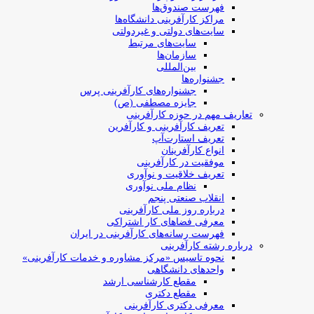
فهرست صندوق‌ها
مراکز کارآفرینی دانشگاه‌ها
سایت‌های دولتی و غیردولتی
سایت‌های مرتبط
سازمان‌ها
بین‌المللی
جشنواره‌ها
جشنواره‌های کارآفرینی‌ پرس
جایزه مصطفی (ص)
تعاریف مهم در حوزه کارآفرینی
تعریف کارآفرینی و کارآفرین
تعریف استارت‌آپ
انواع کارآفرینان
موفقیت در کارآفرینی
تعریف خلاقیت و نوآوری
نظام ملی نوآوری
انقلاب صنعتی پنجم
درباره روز ملی کارآفرینی
معرفی فضاهای کار اشتراکی
فهرست رسانه‌های کارآفرینی در ایران
درباره رشته کارآفرینی
نحوه تاسیس «مرکز مشاوره و خدمات کارآفرینی»
واحدهای دانشگاهی
مقطع کارشناسی ارشد
مقطع دکتری
معرفی دکتری کارآفرینی