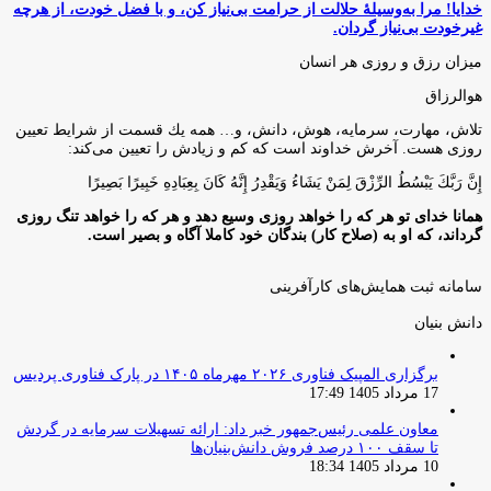
خدایا! مرا به‌وسیلۀ حلالت از حرامت بی‌نیاز کن، و با فضل خودت، از هرچه
غیرخودت بی‌نیاز گردان.
میزان رزق و روزی هر انسان
هوالرزاق
تلاش، مهارت، سرمايه، هوش، دانش، و… همه يك قسمت از شرايط تعيين
روزى هست. آخرش خداوند است كه كم و زيادش را تعيين مى‌كند:
إِنَّ رَبَّكَ يَبْسُطُ الرِّزْقَ لِمَنْ يَشَاءُ وَيَقْدِرُ إِنَّهُ كَانَ بِعِبَادِهِ خَبِيرًا بَصِيرًا
همانا خدای تو هر که را خواهد روزی وسیع دهد و هر که را خواهد تنگ روزی
گرداند، که او به (صلاح کار) بندگان خود کاملا آگاه و بصیر است.
سامانه ثبت همایش‌های کارآفرینی
دانش‌ بنیان‌
برگزاری المپیک فناوری ۲۰۲۶ مهرماه ۱۴۰۵ در پارک فناوری پردیس
17 مرداد 1405 17:49
معاون علمی رئیس‌جمهور خبر داد: ارائه تسهیلات سرمایه در گردش
تا سقف ۱۰۰ درصد فروش دانش‌بنیان‌ها
10 مرداد 1405 18:34