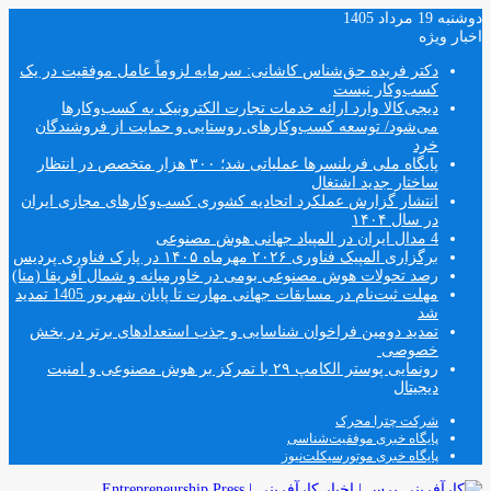
دوشنبه 19 مرداد 1405
اخبار ویژه
دکتر فریده حق‌شناس کاشانی: سرمایه لزوماً عامل‌ موفقیت در یک
کسب‌و‌کار نیست
دیجی‌کالا وارد ارائه خدمات تجارت الکترونیک به کسب‌وکارها
می‌شود/ توسعه کسب‌وکارهای روستایی و حمایت از فروشندگان
خرد
پایگاه ملی فریلنسرها عملیاتی شد؛ ۳۰۰ هزار متخصص در انتظار
ساختار جدید اشتغال
انتشار گزارش عملکرد اتحادیه کشوری کسب‌وکارهای مجازی ایران
در سال ۱۴۰۴
4 مدال ایران در المپیاد جهانی هوش مصنوعی
برگزاری المپیک فناوری ۲۰۲۶ مهرماه ۱۴۰۵ در پارک فناوری پردیس
رصد تحولات هوش مصنوعی بومی در خاورمیانه و شمال آفریقا (منا)
مهلت ثبت‌نام در مسابقات جهانی مهارت تا پایان شهریور 1405 تمدید
شد
تمدید دومین فراخوان شناسایی و جذب استعدادهای برتر در بخش
خصوصی
رونمایی پوستر الکامپ ۲۹ با تمرکز بر هوش مصنوعی و امنیت
دیجیتال
شرکت چترا محرک
پایگاه خبری موفقیت‌شناسی
پایگاه خبری موتورسیکلت‌نیوز