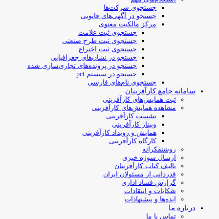
جستجوی شرکت‌ها
جستجو در آگهی‌های قانونی
مرکز مالکیت معنوی
جستجوی ثبت علامت
جستجوی ثبت طرح صنعتی
جستجوی ثبت اختراع
جستجو در نشان‌های جغرافیایی
جستجو در پرونده‌های تجاری‌سازی شده
جستجو در سیستم pct
جستجوی نام‌های فارسی
سامانه جامع کارآفرینان
ثبت همایش‌های کارآفرینی
مشاهده همایش‌های کارآفرینی
نشست کارآفرینی
وبینار کارآفرینی
همایش و رویداد کارآفرینی
کارگاه کارآفرینی
روشنفکرانه
ارسال سوژه‌ خبری
تالیف کتاب کارآفرینان
قدردانی از مسئولان ایران
گزارش فساد اداری
شکایات و انتقادات
ایده‌ها و پیشنهادات
درباره ما
تماس با ما