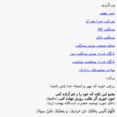
وب‌گردی
حس هفتم
شرکت چترا محرک
سیکلت کالا
سیکلت بانک
مجله صنعت موتورسیکلت
پایگاه خبری موتورسیکلت نیوز
پایگاه خبری موفقیت شناسی
سایت محمدعلی نژادیان
برکت
رزقی خوبه كه مهر و امضاء خدا پاش باشه!
بشنو این نکته که خود را ز غم آزاده کنی
خون خوری گر طلب روزی ننهاده کنی
(حافظ)
دعای مورد توصیه حضرت آیت‌الله بهجت (ره)
اللَّهُمَّ أَغْنِنِي بِحَلَالِكَ عَنْ حَرَامِكَ، وَ بِفَضْلِكَ عَمَّنْ سِوَاكَ‏.