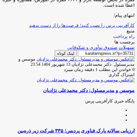
اعطا شده است.
انتهای پیام/
کارآفرینی پرس را نصب کنید؛ فرصت‌ها را از دست ندهید
منبع
راه پرداخت
برچسب ها
تسهیلات
صندوق نوآوری و شکوفایی
لینک کوتاه
موسس و
ارسال
مدیرمسئول: دکتر محمدعلی نژادیان
13 شهریور 1404 23:54
ایمیل
0
خواندن این مطلب 1 دقیقه زمان میبرد
اشتراک گذاری
چاپ
فیس
توئیتر
واتس
تلگرام
لینکدین
اشتراک
(X)
آپ
بوک
گذاری
موسس و مدیرمسئول: دکتر محمدعلی نژادیان
از
طریق
ایمیل
پایگاه خبری کارآفرینی پرس
وبسایت
لینکدین
اینستاگرام
ارزیابی
ارزیابی سالانه پارک فناوری پردیس؛ ۳۳۵ شرکت زیر ذره‌بین
سالانه