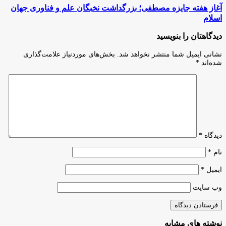
پارک
آغاز
آغاز هفته جایزه مصطفی؛ بزرگداشت نخبگان علم و فناوری جهان
فناوری
هفته
اسلام
پردیس؛
جایزه
۳۳۵
مصطفی؛
دیدگاهتان را بنویسید
شرکت
بزرگداشت
زیر
نخبگان
نشانی ایمیل شما منتشر نخواهد شد.
بخش‌های موردنیاز علامت‌گذاری
ذره‌بین
علم
شده‌اند
*
و
فناوری
جهان
اسلام
دیدگاه
*
نام
*
ایمیل
*
وب‌ سایت
نوشته های مشابه