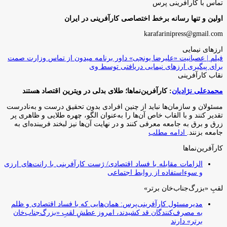
تماس با کارآفرینی پرس
اولین و تنها رسانه برخط اختصاصی کارآفرینی در ایران
karafarinipress@gmail.com
ارزهای نیمایی
فیلم | عصبانیت «علیرضا یونچی» داور برنامه میدون از تماس وزارت صمت
برای پیگیری ارزهای نیمایی دریافتی توسط وی
نقاب کارآفرینی
محمدعلی نژادیان
: کارآفرین‌نماها؛ طلای بدلی در ویترین اقتصاد هستند
مسئولان و سازمان‌ها نباید از چنین افرادی بدون تحقیق درست و به‌نادرست
تقدیر کنند و با القاب خاص آ‌ن‌ها را به‌عنوان الگو، چهره طلایی و ظاهری پر
زرق و برق به جامعه معرفی کنند و در نهایت آن‌ها نیز لبخند فریبنده‌ای به
جامعه بزنند.
ادامه مطلب
کارآفرین‌نماها
الزامات مقابله با فساد اقتصادی/ ژست کارآفرینی با رانت‌های ارزی
و سوءاستفاده از روابط اجتماعی
لقبِ «بزرگ‌جناب‌خان برتر»
مدیرمسئول کارآفرینی‌پرس: همان‌هایی که با فساد اقتصادی و ظلم
به مصرف‌کنندگان قد کشیدند، امروز عطشِ لقبِ «بزرگ‌جناب‌خان
برتر» دارند