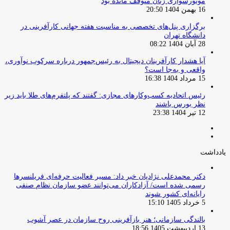
موتورسواری زنان متوقف مانده بود
16 بهمن 1404 20:50
برگزاری پنل‌های تخصصی به مناسبت هفته جهانی کارآفرینی در
دانشگاه تهران
28 آبان 1404 08:22
آیا هشدار کارآفرینان دیجیتال به رئیس‌جمهور درباره سرکوب نوآوری،
واقعی و به‌جا است؟
15 مرداد 1404 16:38
‏رئیس اتحادیه کسب‌وکارهای مجازی: گفتند که پلتفرم‌های طلا باید زیر
نظر بورس باشند
12 تیر 1404 23:38
صفحه
صفحه
قبلی
بعدی
یادداشت
دکتر محمدعلی نژادیان خبر داد: مسیر فعالیت حرفه‌ای فریلنسرها
رسمی شده است/ آزادکاران می‌توانند عضو سازمان نظام صنفی
رایانه‌ای کشور شوند
5 خرداد 1405 15:10
بالندگی سازمانی؛ هنر بازآفرینی روح سازمان در عصر آشوب
13 اردیبهشت 1405 18:56