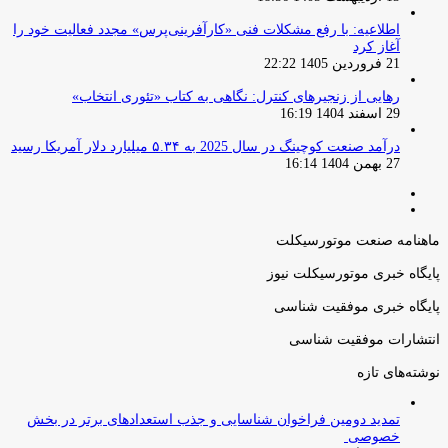
اطلاعیه: با رفع مشکلات فنی «کارآفرینی‌پرس» مجدد فعالیت خود را
آغاز کرد
21 فروردین 1405 22:22
رهایی از زنجیرهای کنترل: نگاهی به کتاب «تئوری انتخاب»
29 اسفند 1404 16:19
درآمد صنعت کوچینگ در سال 2025 به ۵.۳۴ میلیارد دلار آمریکا رسید
27 بهمن 1404 16:14
صفحه
صفحه
قبلی
بعدی
ماهنامه صنعت موتورسیکلت
پایگاه خبری موتورسیکلت نیوز
پایگاه خبری موفقیت شناسی
انتشارات موفقیت شناسی
نوشته‌های تازه
تمدید دومین فراخوان شناسایی و جذب استعدادهای برتر در بخش
خصوصی