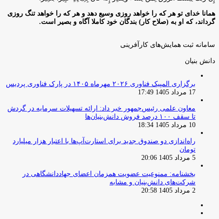
همانا خدای تو هر که را خواهد روزی وسیع دهد و هر که را خواهد تنگ روزی
گرداند، که او به (صلاح کار) بندگان خود کاملا آگاه و بصیر است.
سامانه ثبت همایش‌های کارآفرینی
دانش‌ بنیان‌
برگزاری المپیک فناوری ۲۰۲۶ مهرماه ۱۴۰۵ در پارک فناوری پردیس
17 مرداد 1405 17:49
معاون علمی رئیس‌جمهور خبر داد: ارائه تسهیلات سرمایه در گردش
تا سقف ۱۰۰ درصد فروش دانش‌بنیان‌ها
10 مرداد 1405 18:34
راه‌اندازی دو صندوق جدید برای استارت‌آپ‌ها با اعتبار هزار میلیارد
تومان
5 مرداد 1405 20:06
بخشنامه: ممنوعیت عضویت همزمان اعضای جهاددانشگاهی در
شرکت‌های دانش‌بنیان و مشابه
2 مرداد 1405 20:58
صفحه
صفحه
قبلی