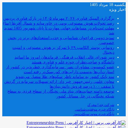
یکشنبه 18 مرداد 1405
اخبار ویژه
برگزاری المپیک فناوری ۲۰۲۶ مهرماه ۱۴۰۵ در پارک فناوری پردیس
رصد تحولات هوش مصنوعی بومی در خاورمیانه و شمال آفریقا (منا)
مهلت ثبت‌نام در مسابقات جهانی مهارت تا پایان شهریور 1405 تمدید
شد
تمدید دومین فراخوان شناسایی و جذب استعدادهای برتر در بخش
خصوصی
رونمایی پوستر الکامپ ۲۹ با تمرکز بر هوش مصنوعی و امنیت
دیجیتال
دبیر شورای عالی انقلاب فرهنگی: فرماندهان امروز ما اساتید
دانشگاه و صاحب‌نظران حوزه علم و فناوری هستند
عضو کمیسیون مشاوران نصر: سرمایه‌گذاری خطرپذیر در کشور از
استارت‌آپ‌ها به‌سمت دارایی‌های کم‌ریسک‌تر رفته است
سه بانک کشور به سامانه ناظر سکوهای طلا متصل می‌شوند
معاون علمی رئیس‌جمهور خبر داد: ارائه تسهیلات سرمایه در گردش
تا سقف ۱۰۰ درصد فروش دانش‌بنیان‌ها
توسعه دامنه حمایت‌های بنیاد ملی نخبگان از سطح فردی به سطح
شبکه نخبگانی در حل مسائل کشور
شرکت چترا محرک
پایگاه خبری موفقیت‌شناسی
پایگاه خبری موتورسیکلت‌نیوز