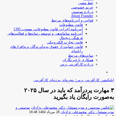
خط مشی
حریم خصوصی
درباره موسس
About Founder
قوانین و آیین‌نامه‌های مرتبط
‌قانون مطبوعات
آیین‌نامه اجرایی قانون مطبوعات، مصوب 1395
آیین‌نامه سامان­دهی و توسعه رسانه­‌ها و فعالیت‌­های
فرهنگی دیجیتال
قانون تجارت الکترونیکی
قانون حمایت از حقوق پدیدآورندگان نرم‌افزارهای
رایانه‌ای
سایت‌های مرتبط
همکاری با خبرنگاران
درباره کارآفرینی پرس
جستجو
برای
اپلیکیشن کارآفرینی پرس؛ پنجره‌ای به دنیای کارآفرینی
۳ مهارت پردرآمد که باید در سال ۲۰۲۵
به‌صورت رایگان یاد بگیرید
موسس و
ارسال
مدیرمسئول: دکتر محمدعلی نژادیان
28 مرداد 1404 18:48