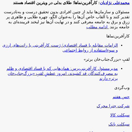
محمدعلی نژادیان
: کارآفرین‌نماها؛ طلای بدلی در ویترین اقتصاد هستند
مسئولان و سازمان‌ها نباید از چنین افرادی بدون تحقیق درست و به‌نادرست
تقدیر کنند و با القاب خاص آ‌ن‌ها را به‌عنوان الگو، چهره طلایی و ظاهری پر
زرق و برق به جامعه معرفی کنند و در نهایت آن‌ها نیز لبخند فریبنده‌ای به
جامعه بزنند.
ادامه مطلب
کارآفرین‌نماها
الزامات مقابله با فساد اقتصادی/ ژست کارآفرینی با رانت‌های ارزی
و سوءاستفاده از روابط اجتماعی
لقبِ «بزرگ‌جناب‌خان برتر»
مدیرمسئول کارآفرینی‌پرس: همان‌هایی که با فساد اقتصادی و ظلم
به مصرف‌کنندگان قد کشیدند، امروز عطشِ لقبِ «بزرگ‌جناب‌خان
برتر» دارند
وب‌گردی
حس هفتم
شرکت چترا محرک
سیکلت کالا
سیکلت بانک