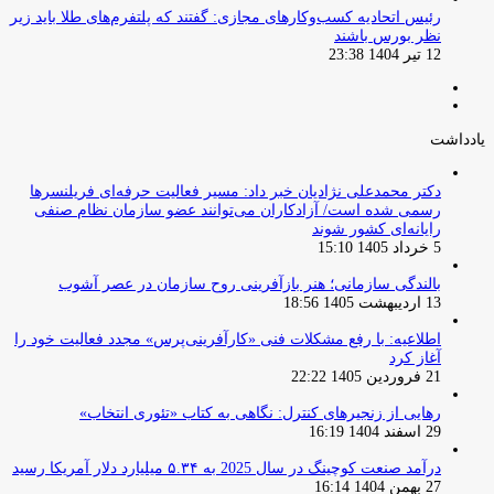
‏رئیس اتحادیه کسب‌وکارهای مجازی: گفتند که پلتفرم‌های طلا باید زیر
نظر بورس باشند
12 تیر 1404 23:38
صفحه
صفحه
قبلی
بعدی
یادداشت
دکتر محمدعلی نژادیان خبر داد: مسیر فعالیت حرفه‌ای فریلنسرها
رسمی شده است/ آزادکاران می‌توانند عضو سازمان نظام صنفی
رایانه‌ای کشور شوند
5 خرداد 1405 15:10
بالندگی سازمانی؛ هنر بازآفرینی روح سازمان در عصر آشوب
13 اردیبهشت 1405 18:56
اطلاعیه: با رفع مشکلات فنی «کارآفرینی‌پرس» مجدد فعالیت خود را
آغاز کرد
21 فروردین 1405 22:22
رهایی از زنجیرهای کنترل: نگاهی به کتاب «تئوری انتخاب»
29 اسفند 1404 16:19
درآمد صنعت کوچینگ در سال 2025 به ۵.۳۴ میلیارد دلار آمریکا رسید
27 بهمن 1404 16:14