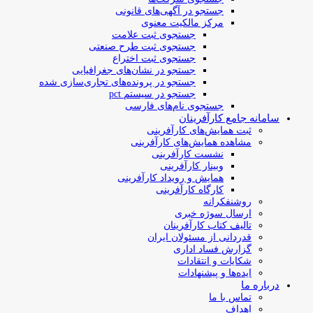
جستجو در آگهی‌های قانونی
مرکز مالکیت معنوی
جستجوی ثبت علامت
جستجوی ثبت طرح صنعتی
جستجوی ثبت اختراع
جستجو در نشان‌های جغرافیایی
جستجو در پرونده‌های تجاری‌سازی شده
جستجو در سیستم pct
جستجوی نام‌های فارسی
سامانه جامع کارآفرینان
ثبت همایش‌های کارآفرینی
مشاهده همایش‌های کارآفرینی
نشست کارآفرینی
وبینار کارآفرینی
همایش و رویداد کارآفرینی
کارگاه کارآفرینی
روشنفکرانه
ارسال سوژه‌ خبری
تالیف کتاب کارآفرینان
قدردانی از مسئولان ایران
گزارش فساد اداری
شکایات و انتقادات
ایده‌ها و پیشنهادات
درباره ما
تماس با ما
اهداف