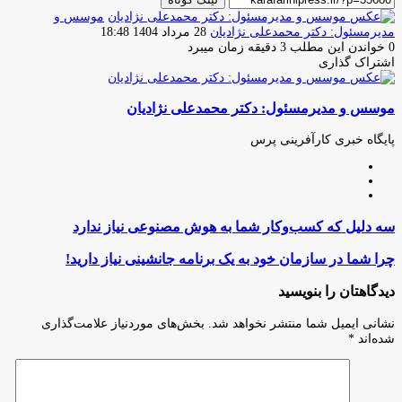
موسس و
ارسال
مدیرمسئول: دکتر محمدعلی نژادیان
28 مرداد 1404 18:48
ایمیل
0
خواندن این مطلب 3 دقیقه زمان میبرد
اشتراک گذاری
چاپ
فیس
توئیتر
واتس
تلگرام
لینکدین
اشتراک
(X)
آپ
بوک
گذاری
موسس و مدیرمسئول: دکتر محمدعلی نژادیان
از
طریق
ایمیل
پایگاه خبری کارآفرینی پرس
وبسایت
لینکدین
اینستاگرام
سه
سه دلیل که کسب‌وکار شما به هوش مصنوعی نیاز ندارد
دلیل
که
چرا
چرا شما در سازمان خود به یک برنامه جانشینی نیاز دارید!
کسب‌وکار
شما
شما
در
دیدگاهتان را بنویسید
به
سازمان
هوش
خود
نشانی ایمیل شما منتشر نخواهد شد.
بخش‌های موردنیاز علامت‌گذاری
مصنوعی
به
شده‌اند
*
نیاز
یک
ندارد
برنامه
جانشینی
نیاز