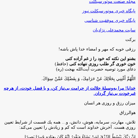
مجله صنعت موتورسیکلت
پایگاه خبری موتورسیکلت نیوز
پایگاه خبری موفقیت شناسی
سایت محمدعلی نژادیان
برکت
رزقی خوبه كه مهر و امضاء خدا پاش باشه!
بشنو این نکته که خود را ز غم آزاده کنی
خون خوری گر طلب روزی ننهاده کنی
(حافظ)
دعای مورد توصیه حضرت آیت‌الله بهجت (ره)
اللَّهُمَّ أَغْنِنِي بِحَلَالِكَ عَنْ حَرَامِكَ، وَ بِفَضْلِكَ عَمَّنْ سِوَاكَ‏.
خدایا! مرا به‌وسیلۀ حلالت از حرامت بی‌نیاز کن، و با فضل خودت، از هرچه
غیرخودت بی‌نیاز گردان.
میزان رزق و روزی هر انسان
هوالرزاق
تلاش، مهارت، سرمايه، هوش، دانش، و… همه يك قسمت از شرايط تعيين
روزى هست. آخرش خداوند است كه كم و زيادش را تعيين مى‌كند:
إِنَّ رَبَّكَ يَبْسُطُ الرِّزْقَ لِمَنْ يَشَاءُ وَيَقْدِرُ إِنَّهُ كَانَ بِعِبَادِهِ خَبِيرًا بَصِيرًا