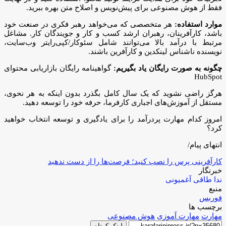
فقط از هوش مصنوعی برای پیش‌نویس و اصلاح متن بهره ببرید.
موارد استفاده:
هر متخصصی که می‌خواهد رهبر فکری در صنعت خود
باشد، کارآفرینان، رهبران ارشد کسب و کار و جویندگان کار. مشاغل
مرتبط با درآمد بالا می‌توانند شامل سئوکار/کپی‌رایتر وب‌سایت،
نویسنده ناشناس لینکدین و کارآفرین باشند.
چگونه به صورت رایگان یاد بگیریم:
گواهینامه رایگان بازاریابی محتوای
HubSpot
هرگز راضی نشوید که یک سال کامل بگذرد بدون اینکه به هر نحوی،
مستقل از آموزش‌های اجباری کارفرما، حرفه خود را توسعه دهید.
امروز کدام مهارت پردرآمد را برای یادگیری و توسعه انتخاب خواهید
کرد؟
انتهای پیام/
کارآفرینی پرس را نصب کنید؛ فرصت‌ها را از دست ندهید
خبرنگار
ندا طاقی آغمیونی
منبع
فوربس
برچسب ها
مهارت
مهارت آموزی
هوش مصنوعی
لینک کوتاه