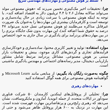
تسلط بر هوش مصنوعی و مهارت‌های مهندسی سریع
چرا:
تحقیقات اخیر مک‌کینزی تخمین می‌زند که «هوش مصنوعی مولد
می‌تواند سالانه معادل ۲.۶ تا ۴.۴ تریلیون دلار به اقتصاد اضافه کند». با
توجه به اینکه هوش مصنوعی با سرعت زیادی در حال پیاده‌سازی و
توسعه است و کارفرمایان بیشتری این مهارت‌ها را به‌عنوان یک ضرورت
غیرقابل مذاکره می‌طلبند (و هوش مصنوعی نسل جدید می‌تواند ۴۷
درصد به حقوق شما اضافه کند)، این مهارت بدون شک جایگاه برتری را
در بین مهارت‌های پردرآمد برای یادگیری در سال جاری به خود اختصاص
می‌دهد.
موارد استفاده:
تولید و تغییر کاربری محتوا، ساده‌سازی و خودکارسازی
فرآیندهای تجاری و گردش‌های کاری موجود، بینش و تحقیقات بازار
مبتنی بر هوش مصنوعی. مشاغل پردرآمد مرتبط شامل مشاور
بازاریابی دیجیتال، مدیر رسانه‌های اجتماعی و مهندس یادگیری ماشینی
است.
چگونه به‌صورت رایگان یاد بگیریم:
از منابعی مانند Microsoft Learn و
گواهینامه هوش مصنوعی برای همه گوگل استفاده کنید
مهارت‌های رهبری
چرا:
تحلیلی از پروفایل‌های لینکدین کارمندان ۵۰ شرکت فناوری
سودآور در ایالات متحده، از جمله انویدیا، آمازون و مایکروسافت، نشان
می‌دهد که رهبری رایج‌ترین و پرتقاضاترین مهارت فهرست شده است.
این مهارت در نزدیک به ۶۰۰ هزار پروفایل ظاهر می‌شود و حتی از