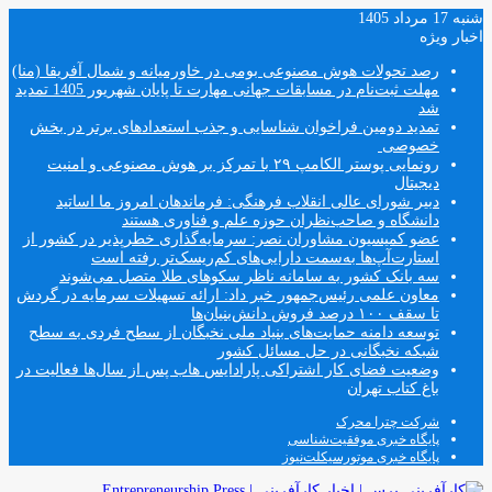
شنبه 17 مرداد 1405
اخبار ویژه
رصد تحولات هوش مصنوعی بومی در خاورمیانه و شمال آفریقا (منا)
مهلت ثبت‌نام در مسابقات جهانی مهارت تا پایان شهریور 1405 تمدید
شد
تمدید دومین فراخوان شناسایی و جذب استعدادهای برتر در بخش
خصوصی
رونمایی پوستر الکامپ ۲۹ با تمرکز بر هوش مصنوعی و امنیت
دیجیتال
دبیر شورای عالی انقلاب فرهنگی: فرماندهان امروز ما اساتید
دانشگاه و صاحب‌نظران حوزه علم و فناوری هستند
عضو کمیسیون مشاوران نصر: سرمایه‌گذاری خطرپذیر در کشور از
استارت‌آپ‌ها به‌سمت دارایی‌های کم‌ریسک‌تر رفته است
سه بانک کشور به سامانه ناظر سکوهای طلا متصل می‌شوند
معاون علمی رئیس‌جمهور خبر داد: ارائه تسهیلات سرمایه در گردش
تا سقف ۱۰۰ درصد فروش دانش‌بنیان‌ها
توسعه دامنه حمایت‌های بنیاد ملی نخبگان از سطح فردی به سطح
شبکه نخبگانی در حل مسائل کشور
وضعیت فضای کار اشتراکی پارادایس هاب پس از سال‌ها فعالیت در
باغ کتاب تهران
شرکت چترا محرک
پایگاه خبری موفقیت‌شناسی
پایگاه خبری موتورسیکلت‌نیوز