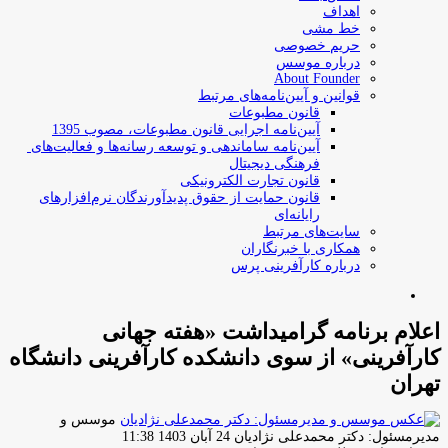
اهداف
خط مشی
حریم خصوصی
درباره موسس
About Founder
قوانین و آیین‌نامه‌های مرتبط
‌قانون مطبوعات
آیین‌نامه اجرایی قانون مطبوعات، مصوب 1395
آیین‌نامه سامان­دهی و توسعه رسانه­‌ها و فعالیت‌­های
فرهنگی دیجیتال
قانون تجارت الکترونیکی
قانون حمایت از حقوق پدیدآورندگان نرم‌افزارهای
رایانه‌ای
سایت‌های مرتبط
همکاری با خبرنگاران
درباره کارآفرینی پرس
جستجو
برای
اعلام برنامه گرامیداشت «هفته جهانی
کارآفرینی» از سوی دانشکده کارآفرینی دانشگاه
تهران
موسس و
ارسال
مدیرمسئول: دکتر محمدعلی نژادیان
24 آبان 1403 11:38