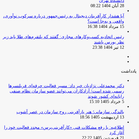
دانشگاه تهران
28 آبان 1404 08:22
آیا هشدار کارآفرینان دیجیتال به رئیس‌جمهور درباره سرکوب نوآوری،
واقعی و به‌جا است؟
15 مرداد 1404 16:38
‏رئیس اتحادیه کسب‌وکارهای مجازی: گفتند که پلتفرم‌های طلا باید زیر
نظر بورس باشند
12 تیر 1404 23:38
صفحه
صفحه
قبلی
بعدی
یادداشت
دکتر محمدعلی نژادیان خبر داد: مسیر فعالیت حرفه‌ای فریلنسرها
رسمی شده است/ آزادکاران می‌توانند عضو سازمان نظام صنفی
رایانه‌ای کشور شوند
5 خرداد 1405 15:10
بالندگی سازمانی؛ هنر بازآفرینی روح سازمان در عصر آشوب
13 اردیبهشت 1405 18:56
اطلاعیه: با رفع مشکلات فنی «کارآفرینی‌پرس» مجدد فعالیت خود را
آغاز کرد
21 فروردین 1405 22:22