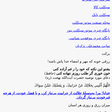
سیکلت کالا
سیکلت بانک
مجله صنعت موتورسیکلت
پایگاه خبری موتورسیکلت نیوز
پایگاه خبری موفقیت شناسی
سایت محمدعلی نژادیان
برکت
رزقی خوبه كه مهر و امضاء خدا پاش باشه!
بشنو این نکته که خود را ز غم آزاده کنی
خون خوری گر طلب روزی ننهاده کنی
(حافظ)
دعای مورد توصیه حضرت آیت‌الله بهجت (ره)
اللَّهُمَّ أَغْنِنِي بِحَلَالِكَ عَنْ حَرَامِكَ، وَ بِفَضْلِكَ عَمَّنْ سِوَاكَ‏.
خدایا! مرا به‌وسیلۀ حلالت از حرامت بی‌نیاز کن، و با فضل خودت، از هرچه
غیرخودت بی‌نیاز گردان.
میزان رزق و روزی هر انسان