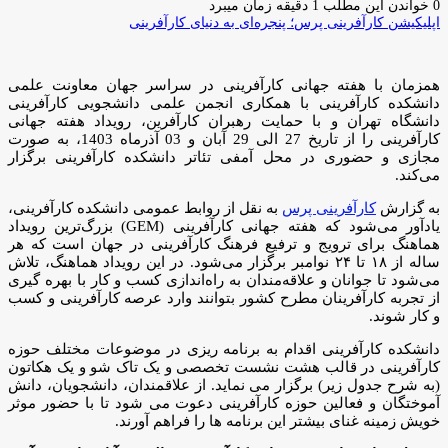
ایمیل
0
خواندن این مطلب 1 دقیقه زمان میبرد
اپلیکیشن کارآفرینی پرس؛ پنجره‌ای به دنیای کارآفرینی
همزمان با هفته جهانی کارآفرینی در سراسر جهان معاونت علمی
دانشکده کارآفرینی با همکاری انجمن علمی دانشجویی کارآفرینی
دانشگاه تهران و با حمایت رهبران کارآفرین، رویداد هفته جهانی
کارآفرینی را از تاریخ 27 الی 29 آبان و 03 آذرماه 1403، به صورت
مجازی و حضوری در محل آمفی تئاتر دانشکده کارآفرینی برگزار
می‌کند.
به گزارش
کارآفرینی پرس
به نقل از روابط عمومی دانشکده کارآفرینی،
یادآور می‌شود که هفته جهانی کارآفرینی (GEM) بزرگ‌ترین رویداد
هماهنگ برای ترویج و ترفیع فرهنگ کارآفرینی در جهان است که هر
ساله از ۱۸ تا ۲۴ نوامبر برگزار می‌شود. در این رویداد هماهنگ، تلاش
می‌شود تا جوانان و علاقه‌مندان به راه‌اندازی کسب و کار با بهره گیری
از تجربه کارآفرینان مطرح کشور بتوانند وارد عرصه کارآفرینی و کسب
و کار شوند.
دانشکده کارآفرینی اقدام به برنامه ریزی در موضوعات مختلف حوزه
کارآفرینی در قالب هشت نشست تخصصی و یک تاک شو و یک هکاتون
(به شرح جدول زیر) برگزار می نماید. از علاقمندان، دانشجویان، دانش
آموختگان و فعالین حوزه کارآفرینی دعوت می شود تا با حضور موثر
خویش زمینه غنای بیشتر این برنامه ها را فراهم آورند.