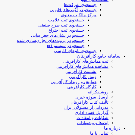
جستجوی شرکت‌ها
جستجو در آگهی‌های قانونی
مرکز مالکیت معنوی
جستجوی ثبت علامت
جستجوی ثبت طرح صنعتی
جستجوی ثبت اختراع
جستجو در نشان‌های جغرافیایی
جستجو در پرونده‌های تجاری‌سازی شده
جستجو در سیستم pct
جستجوی نام‌های فارسی
سامانه جامع کارآفرینان
ثبت همایش‌های کارآفرینی
مشاهده همایش‌های کارآفرینی
نشست کارآفرینی
وبینار کارآفرینی
همایش و رویداد کارآفرینی
کارگاه کارآفرینی
روشنفکرانه
ارسال سوژه‌ خبری
تالیف کتاب کارآفرینان
قدردانی از مسئولان ایران
گزارش فساد اداری
شکایات و انتقادات
ایده‌ها و پیشنهادات
درباره ما
تماس با ما