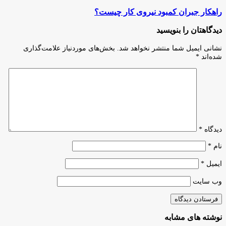
درصد
راهکار
راهکار جبران کمبود نیروی کار چیست؟
از
جبران
زندانیان
کمبود
دیدگاهتان را بنویسید
شاغل
نیروی
استان
کار
نشانی ایمیل شما منتشر نخواهد شد.
بخش‌های موردنیاز علامت‌گذاری
از
چیست؟
شده‌اند
*
طریق
کارآفرینان
بخش
خصوصی
مشغول
به
فعالیت
هستند
دیدگاه
*
نام
*
ایمیل
*
وب‌ سایت
نوشته های مشابه