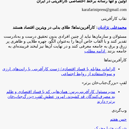
اولین و تنها رسانه برخط اختصاصی کارآفرینی در ایران
karafarinipress@gmail.com
نقاب کارآفرینی
محمدعلی نژادیان
: کارآفرین‌نماها؛ طلای بدلی در ویترین اقتصاد هستند
مسئولان و سازمان‌ها نباید از چنین افرادی بدون تحقیق درست و به‌نادرست
تقدیر کنند و با القاب خاص آ‌ن‌ها را به‌عنوان الگو، چهره طلایی و ظاهری پر
زرق و برق به جامعه معرفی کنند و در نهایت آن‌ها نیز لبخند فریبنده‌ای به
جامعه بزنند.
ادامه مطلب
کارآفرین‌نماها
الزامات مقابله با فساد اقتصادی/ ژست کارآفرینی با رانت‌های ارزی
و سوءاستفاده از روابط اجتماعی
لقبِ «بزرگ‌جناب‌خان برتر»
مدیرمسئول کارآفرینی‌پرس: همان‌هایی که با فساد اقتصادی و ظلم
به مصرف‌کنندگان قد کشیدند، امروز عطشِ لقبِ «بزرگ‌جناب‌خان
برتر» دارند
وب‌گردی
حس هفتم
شرکت چترا محرک