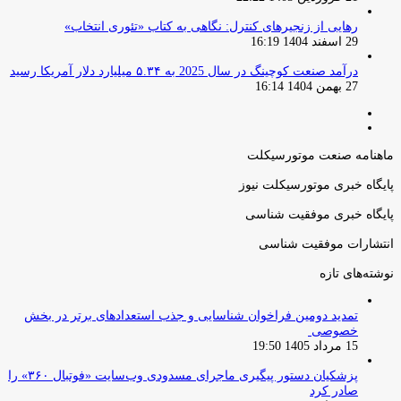
رهایی از زنجیرهای کنترل: نگاهی به کتاب «تئوری انتخاب»
29 اسفند 1404 16:19
درآمد صنعت کوچینگ در سال 2025 به ۵.۳۴ میلیارد دلار آمریکا رسید
27 بهمن 1404 16:14
صفحه
صفحه
قبلی
بعدی
ماهنامه صنعت موتورسیکلت
پایگاه خبری موتورسیکلت نیوز
پایگاه خبری موفقیت شناسی
انتشارات موفقیت شناسی
نوشته‌های تازه
تمدید دومین فراخوان شناسایی و جذب استعدادهای برتر در بخش
خصوصی
15 مرداد 1405 19:50
پزشکیان دستور پیگیری ماجرای مسدودی وب‌سایت «فوتبال ۳۶۰» را
صادر کرد