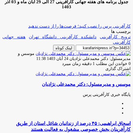
جدول برنامه های هفته جهانی کارآفرینی 27 الی 29 آبان ماه و 03 آذر
1403
کارآفرینی پرس را نصب کنید؛ فرصت‌ها را از دست ندهید
برچسب ها
ترویج کارآفرینی
دانشکده کارآفرینی دانشگاه تهران
هفته جهانی
کارآفرینی
لینک کوتاه
موسس و
ارسال
مدیرمسئول: دکتر محمدعلی نژادیان
24 آبان 1403 11:38
ایمیل
0
خواندن این مطلب 1 دقیقه زمان میبرد
اشتراک گذاری
چاپ
فیس
توئیتر
واتس
تلگرام
لینکدین
اشتراک
(X)
آپ
بوک
گذاری
موسس و مدیرمسئول: دکتر محمدعلی نژادیان
از
طریق
ایمیل
پایگاه خبری کارآفرینی پرس
وبسایت
لینکدین
اینستاگرام
اسحاق
اسحاق ابراهیمی: ۴۵ درصد از زندانیان شاغل استان از طریق
ابراهیمی:
کارآفرینان بخش خصوصی مشغول به فعالیت هستند
۴۵