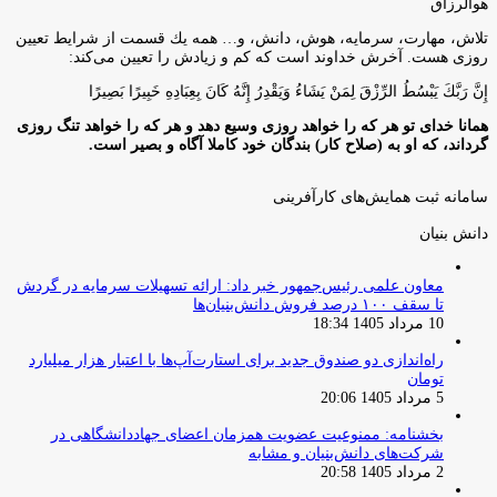
هوالرزاق
تلاش، مهارت، سرمايه، هوش، دانش، و… همه يك قسمت از شرايط تعيين
روزى هست. آخرش خداوند است كه كم و زيادش را تعيين مى‌كند:
إِنَّ رَبَّكَ يَبْسُطُ الرِّزْقَ لِمَنْ يَشَاءُ وَيَقْدِرُ إِنَّهُ كَانَ بِعِبَادِهِ خَبِيرًا بَصِيرًا
همانا خدای تو هر که را خواهد روزی وسیع دهد و هر که را خواهد تنگ روزی
گرداند، که او به (صلاح کار) بندگان خود کاملا آگاه و بصیر است.
سامانه ثبت همایش‌های کارآفرینی
دانش‌ بنیان‌
معاون علمی رئیس‌جمهور خبر داد: ارائه تسهیلات سرمایه در گردش
تا سقف ۱۰۰ درصد فروش دانش‌بنیان‌ها
10 مرداد 1405 18:34
راه‌اندازی دو صندوق جدید برای استارت‌آپ‌ها با اعتبار هزار میلیارد
تومان
5 مرداد 1405 20:06
بخشنامه: ممنوعیت عضویت همزمان اعضای جهاددانشگاهی در
شرکت‌های دانش‌بنیان و مشابه
2 مرداد 1405 20:58