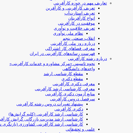
تعاریف مهم در حوزه کارآفرینی
تعریف کارآفرینی و کارآفرین
تعریف استارت‌آپ
انواع کارآفرینان
موفقیت در کارآفرینی
تعریف خلاقیت و نوآوری
نظام ملی نوآوری
انقلاب صنعتی پنجم
درباره روز ملی کارآفرینی
معرفی فضاهای کار اشتراکی
فهرست رسانه‌های کارآفرینی در ایران
درباره رشته کارآفرینی
نحوه تاسیس «مرکز مشاوره و خدمات کارآفرینی»
واحدهای دانشگاهی
مقطع کارشناسی ارشد
مقطع دکتری
معرفی دکتری کارآفرینی
معرفی کارشناسی ارشد کارآفرینی
منابع آزمون دکتری کارآفرینی
سرفصل دروس کارآفرینی
پیشنهاد تغییرات دروس رشته کارآفرینی
دکتری کارآفرینی
کارشناسی ارشد کارآفرینی (کلیه گرایش‌ها)
کارشناسی ارشد مدیریت بازرگانی گرایش کارآفر
کارشناسی ارشد کارآفرینی کشاورزی (بازنگری ش
علمی و تحقیقاتی