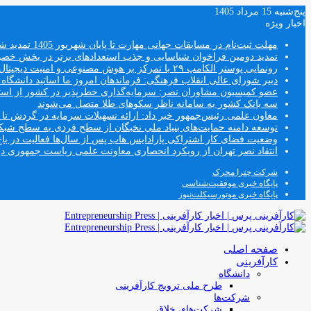
پنج‌شنبه 15 مرداد 1405
اخبار ویژه
مهلت ثبت‌نام در مسابقات جهانی مهارت تا پایان شهریور 1405 تمدید شد
تمدید دومین فراخوان شناسایی و جذب استعدادهای برتر در بخش خ
رونمایی پوستر الکامپ ۲۹ با تمرکز بر هوش مصنوعی و امنیت دیجیتال
دبیر شورای عالی انقلاب فرهنگی: فرماندهان امروز ما اساتید دانشگا
عضو کمیسیون مشاوران نصر: سرمایه‌گذاری خطرپذیر در کشور از استار
سه بانک کشور به سامانه ناظر سکوهای طلا متصل می‌شوند
معاون علمی رئیس‌جمهور خبر داد: ارائه تسهیلات سرمایه در گردش تا سقف ۱۰۰ درصد فروش دانش‌
توسعه دامنه حمایت‌های بنیاد ملی نخبگان از سطح فردی به سطح شب
وضعیت فضای کار اشتراکی پارادایس هاب پس از سال‌ها فعالیت در باغ
انتقاد نصر تهران از رویکرد انحصاری معاونت علمی ریاست جمهوری
شرکت چترا محرک
پایگاه خبری موفقیت‌شناسی
پایگاه خبری موتورسیکلت‌نیوز
صفحه اصلی
کارآفرینی
دانشگاه
طرح ملی ترویج کارآفرینی
شرکت‌ها
شرکت‌های خلاق