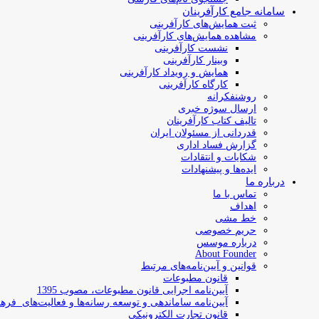
سامانه جامع کارآفرینان
ثبت همایش‌های کارآفرینی
مشاهده همایش‌های کارآفرینی
نشست کارآفرینی
وبینار کارآفرینی
همایش و رویداد کارآفرینی
کارگاه کارآفرینی
روشنفکرانه
ارسال سوژه‌ خبری
تالیف کتاب کارآفرینان
قدردانی از مسئولان ایران
گزارش فساد اداری
شکایات و انتقادات
ایده‌ها و پیشنهادات
درباره ما
تماس با ما
اهداف
خط مشی
حریم خصوصی
درباره موسس
About Founder
قوانین و آیین‌نامه‌های مرتبط
‌قانون مطبوعات
آیین‌نامه اجرایی قانون مطبوعات، مصوب 1395
آیین‌نامه سامان­دهی و توسعه رسانه­‌ها و فعالیت‌­های فره
قانون تجارت الکترونیکی