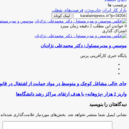
برچسب ها
بازار کار ایران
جاب‏‏‌ویژن
فرصت‏‏‌های شغلی
لینک کوتاه
موسس و مدیرمسئول:
0
خواندن این مطلب 2 دقیقه زمان میبرد
اشتراک گذاری
چاپ
فیس
توئیتر
واتس
تلگرام
لینکدین
اشتراک
(X)
آپ
بوک
گذاری
موسس و مدیرمسئول: دکتر محمدعلی نژادیان
از
طریق
ایمیل
پایگاه خبری کارآفرینی پرس
وبسایت
لینکدین
اینستاگرام
جای
جای خالی مشاغل کوچک و متوسط در مواد حمایت از اشتغال در قانون
خالی
مشاغل
واریز
واریز 2 هزار «پژوهانه» با هدف ارتقای مراکز رشد دانشگاه‌ها
کوچک
2
و
هزار
دیدگاهتان را بنویسید
متوسط
«پژوهانه»
در
با
نشانی ایمیل شما منتشر نخواهد شد.
بخش‌های موردنیاز علامت‌گذاری شده‌اند
مواد
هدف
حمایت
ارتقای
از
مراکز