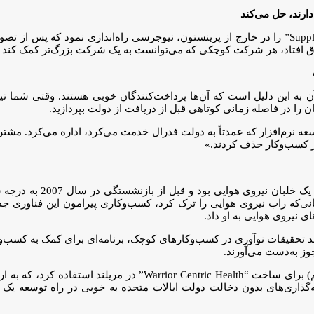
ارند، حل می‌کند
یک شرکت مشاوره به نام “Supply Chain Wizard” را در خارج از پرینستون، نیوجرسی راه‌
ق افتاد، هر شرکت کوچکی که می‌توانست به یک شرکت بزرگ‌تر کمک کند تا
ن به این دلیل است که آن‌ها پرداخت‌کنندگان خوبی هستند. وقتی شما تیم
را در فاصله زمانی کوتاهی قبل از دریافت از دولت بپردازید.
رکت توسعه نرم‌افزار که عمدتاً به دولت فدرال خدمت می‌کرد، اداره می‌کرد. مش
 از کسب‌وکار حذف کردند.»
، مدیر عامل شرکت “ems
که راب نیروی هوایی را ترک کرد، کسب‌و‌کاری پیرامون این فناوری جدید ر
ای نیروی هوایی به او داد.
 از طریق ابتکاراتی مانند تحقیقات نوآوری در کسب‌و‌کارهای کوچک، برنامه‌ای برای ک
وز به‌دست می‌آورند.
از کمک‌های بلاعوض (منابع نقدی بدون انتظار در ازای سهم) برای
‌گذاری‌های بدون دخالت دولت ایالات متحده به خوبی در راه توسعه یک 