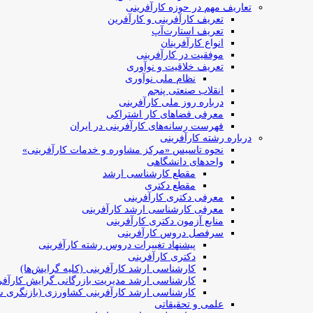
تعاریف مهم در حوزه کارآفرینی
تعریف کارآفرینی و کارآفرین
تعریف استارت‌آپ
انواع کارآفرینان
موفقیت در کارآفرینی
تعریف خلاقیت و نوآوری
نظام ملی نوآوری
انقلاب صنعتی پنجم
درباره روز ملی کارآفرینی
معرفی فضاهای کار اشتراکی
فهرست رسانه‌های کارآفرینی در ایران
درباره رشته کارآفرینی
نحوه تاسیس «مرکز مشاوره و خدمات کارآفرینی»
واحدهای دانشگاهی
مقطع کارشناسی ارشد
مقطع دکتری
معرفی دکتری کارآفرینی
معرفی کارشناسی ارشد کارآفرینی
منابع آزمون دکتری کارآفرینی
سرفصل دروس کارآفرینی
پیشنهاد تغییرات دروس رشته کارآفرینی
دکتری کارآفرینی
کارشناسی ارشد کارآفرینی (کلیه گرایش‌ها)
کارشناسی ارشد مدیریت بازرگانی گرایش کارآفر
کارشناسی ارشد کارآفرینی کشاورزی (بازنگری ش
علمی و تحقیقاتی