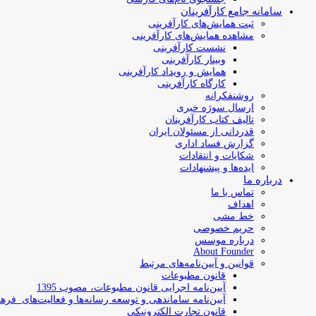
سامانه جامع کارآفرینان
ثبت همایش‌های کارآفرینی
مشاهده همایش‌های کارآفرینی
نشست کارآفرینی
وبینار کارآفرینی
همایش و رویداد کارآفرینی
کارگاه کارآفرینی
روشنفکرانه
ارسال سوژه‌ خبری
تالیف کتاب کارآفرینان
قدردانی از مسئولان ایران
گزارش فساد اداری
شکایات و انتقادات
ایده‌ها و پیشنهادات
درباره ما
تماس با ما
اهداف
خط مشی
حریم خصوصی
درباره موسس
About Founder
قوانین و آیین‌نامه‌های مرتبط
‌قانون مطبوعات
آیین‌نامه اجرایی قانون مطبوعات، مصوب 1395
آیین‌نامه سامان­دهی و توسعه رسانه­‌ها و فعالیت‌­های فره
قانون تجارت الکترونیکی