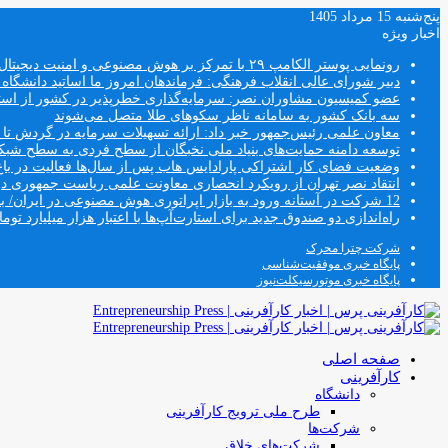
پنج‌شنبه 15 مرداد 1405
اخبار ویژه
رونمایی پوستر الکامپ ۲۹ با تمرکز بر هوش مصنوعی و امنیت دیجیتال
دبیر شورای عالی انقلاب فرهنگی: فرماندهان امروز ما اساتید دانشگا
عضو کمیسیون مشاوران نصر: سرمایه‌گذاری خطرپذیر در کشور از استار
سه بانک کشور به سامانه ناظر سکوهای طلا متصل می‌شوند
معاون علمی رئیس‌جمهور خبر داد: ارائه تسهیلات سرمایه در گردش تا سقف ۱۰۰ درصد فروش دانش‌
توسعه دامنه حمایت‌های بنیاد ملی نخبگان از سطح فردی به سطح شب
وضعیت فضای کار اشتراکی پارادایس هاب پس از سال‌ها فعالیت در باغ
انتقاد نصر تهران از رویکرد انحصاری معاونت علمی ریاست جمهوری
12 شرکت در آستانه ورود به بازار اپراتوری هوش مصنوعی در ایران/ بخش خصوصی وارد فصل جدید اقتصاد دیجیتال می‌شود
راه‌اندازی دو صندوق جدید برای استارت‌آپ‌ها با اعتبار هزار میلیارد توما
شرکت چترا محرک
پایگاه خبری موفقیت‌شناسی
پایگاه خبری موتورسیکلت‌نیوز
صفحه اصلی
کارآفرینی
دانشگاه
طرح ملی ترویج کارآفرینی
شرکت‌ها
شرکت‌های خلاق