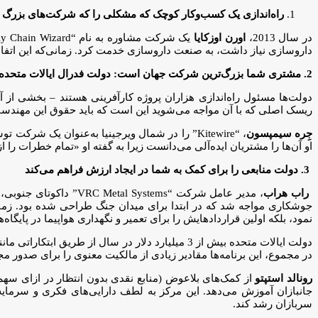
راه‌اندازی یک کسب‌وکار کوچک که مشکلی را که شرکت‌های بزرگ د
در سال 2013،
اورن اوزکایا
داروسازی نیاز داشت، به صنعت داروسازی خدمت کرد. زمانی‌که این اتفا
2. مشتری شما بزرگ‌ترین شرکت جهان است: دولت فدرال ایالات متحده
دولت‌ها مسئول راه‌اندازی هزاران پروژه کارآفرینی هستند – بخشی از آ
ریسک‌ اصلی که با آن مواجه می‌شوید این است که باید حقوق این مهندسان 
جِره سیمپسون
، “Kitewire” را در شمال ویرجینیا به‌عنوان یک ش
او آن‌ها را مشتریان ایده‌آلی می‌دانست زیرا به گفته او «تمام خطرات را
3. دولت منابعی را برای کمک به شما در ایجاد ارزش فراهم می‌کند
راب هراب
جوشکاری مواجه شد که در ابتدا برای میدان جنگ طراحی شده بود. زمانی‌
نمود، بلکه اولین قراردادهایش را برای تعمیر و نگهداری هواپیما در پایگاه‌ه
دولت ایالات متحده بیش از 3 میلیارد دلار در سال
در مجموع، این برنامه‌ها مقادیر زیادی از مالکیت معنوی را برای صدور مج
رونالد استپتو
جانبازان آموزش می‌دهد. این مرکز به لطف دارایی‌های فکری و سرمایه
سربازان رشد کند.