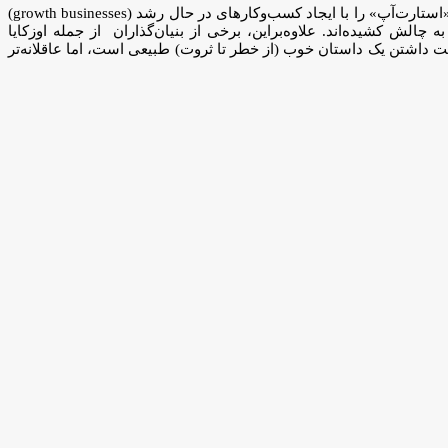
توجه داشته باشید که این شرکت‌‌ها، کسب‌و‌کارهای کوچک را حول محور حل مشکلات مشاغل و صنایع بزرگ‌تر ایجاد می‌کنند. آن‌ها داستان مرسوم «استارت‌آپ» را با ایجاد کسب‌وکارهای در حال رشد (growth businesses)
ع نقدی بلاعوض (non-dilutive cash) مانند کمک‌های بلاعوض و وام‌ها، به چالش کشیده‌اند. علاوه‌براین، برخی از بنیان‌گذاران از جمله اوزکایا
وست داشتن یک داستان خوب (از خطر تا ثروت) طبیعی است، اما عاقلانه‌تر