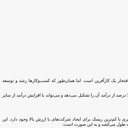
فتخار یک کارآفرین است. اما همان‌طور که کسب‌و‌کارها رشد و توسعه
، ریسک‌زدایی به معنای از بین بردن ریسک از کسب‌وکار است. به‌عنوان مثال، اگر شرکتی یک مشتری داشته باشد که 50 درصد از درآمد آن را تشکیل می‌‌دهد و می‌تواند با افزایش درآمد از سایر
 بورسیه ظهور غول‌ها (Giants Fellowship Program) شدند، به‌نظر می‌رسد مسیری با کم‌ترین ریسک برای ایجاد شرکت‌های با ارزش بالا وجود دارد. این
حله طول می‌کشد و به این صورت است: