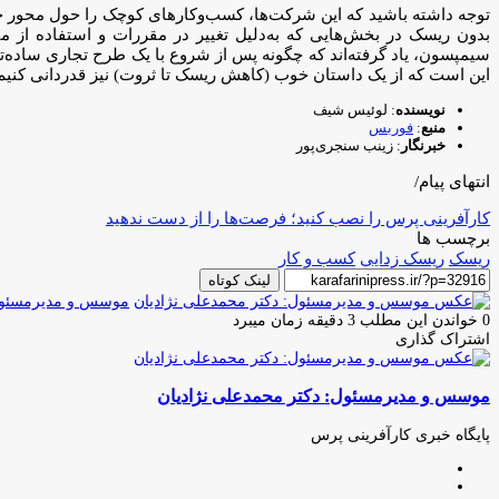
سیمپسون، یاد گرفته‌اند که چگونه پس از شروع با یک طرح تجاری ساده‌تر،
این است که از یک داستان خوب (کاهش ریسک تا ثروت) نیز قدردانی کنیم
نویسنده
: لوئیس شیف
منبع
:
فوربس
خبرنگار
: زینب سنجری‌پور
انتهای پیام/
کارآفرینی پرس را نصب کنید؛ فرصت‌ها را از دست ندهید
برچسب ها
ریسک
ریسک زدایی
کسب و کار
لینک کوتاه
موسس و مدیرمسئول:
0
خواندن این مطلب 3 دقیقه زمان میبرد
اشتراک گذاری
چاپ
فیس
توئیتر
واتس
تلگرام
لینکدین
اشتراک
(X)
آپ
بوک
گذاری
موسس و مدیرمسئول: دکتر محمدعلی نژادیان
از
طریق
ایمیل
پایگاه خبری کارآفرینی پرس
وبسایت
لینکدین