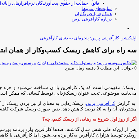
قانون حمایت از حقوق پدیدآورندگان نرم‌افزارهای رایانه‌ا
سایت‌های مرتبط
همکاری با خبرنگاران
درباره کارآفرینی پرس
جستجو
برای
اپلیکیشن کارآفرینی پرس؛ پنجره‌ای به دنیای کارآفرینی
سه راه برای کاهش ریسک کسب‌و‌کار از همان ابتد
موسس و مدیرمسئول:
0
خواندن این مطلب 3 دقیقه زمان میبرد
ریسک؛ مفهومی است که یک کارآفرین با آن شناخته می‌شود و جزء جدایی
می‌یابند، موضوعی تحت عنوان ریسک‌زدایی توسط کسانی که ممکن است کسب
به گزارش
کارآفرینی پرس
مشتریان، آن را به 20 درصد کاهش دهد، بدین صورت ریسک شرکت کاهش داده شده است، زیرا کمتر به یک مشتری وابسته خواهد بود.
اگر از روز اول شروع به رهایی از ریسک کنیم، چه؟
رویکرد توسط هزاران کارآفرین به‌کار برده می‌شود، اما کارآفرینی با 