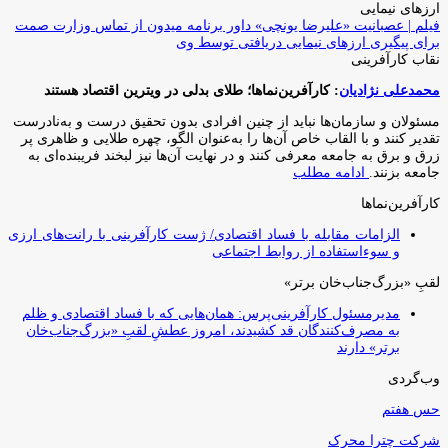
ارزهای نیمایی
فیلم | عصبانیت «علیرضا یونچی» داور برنامه میدون از تماس وزارت صمت
برای پیگیری ارزهای نیمایی دریافتی توسط وی
نقاب کارآفرینی
محمدعلی نژادیان
: کارآفرین‌نماها؛ طلای بدلی در ویترین اقتصاد هستند
مسئولان و سازمان‌ها نباید از چنین افرادی بدون تحقیق درست و به‌نادرست
تقدیر کنند و با القاب خاص آ‌ن‌ها را به‌عنوان الگو، چهره طلایی و ظاهری پر
زرق و برق به جامعه معرفی کنند و در نهایت آن‌ها نیز لبخند فریبنده‌ای به
جامعه بزنند.
ادامه مطلب
کارآفرین‌نماها
الزامات مقابله با فساد اقتصادی/ ژست کارآفرینی با رانت‌های ارزی
و سوءاستفاده از روابط اجتماعی
لقبِ «بزرگ‌جناب‌خان برتر»
مدیرمسئول کارآفرینی‌پرس: همان‌هایی که با فساد اقتصادی و ظلم
به مصرف‌کنندگان قد کشیدند، امروز عطشِ لقبِ «بزرگ‌جناب‌خان
برتر» دارند
وب‌گردی
حس هفتم
شرکت چترا محرک