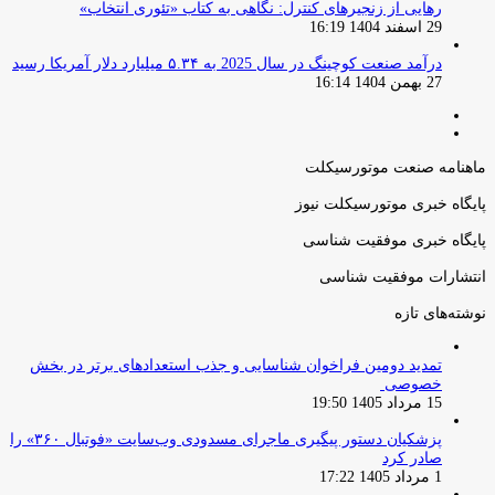
رهایی از زنجیرهای کنترل: نگاهی به کتاب «تئوری انتخاب»
29 اسفند 1404 16:19
درآمد صنعت کوچینگ در سال 2025 به ۵.۳۴ میلیارد دلار آمریکا رسید
27 بهمن 1404 16:14
صفحه
صفحه
قبلی
بعدی
ماهنامه صنعت موتورسیکلت
پایگاه خبری موتورسیکلت نیوز
پایگاه خبری موفقیت شناسی
انتشارات موفقیت شناسی
نوشته‌های تازه
تمدید دومین فراخوان شناسایی و جذب استعدادهای برتر در بخش
خصوصی
15 مرداد 1405 19:50
پزشکیان دستور پیگیری ماجرای مسدودی وب‌سایت «فوتبال ۳۶۰» را
صادر کرد
1 مرداد 1405 17:22