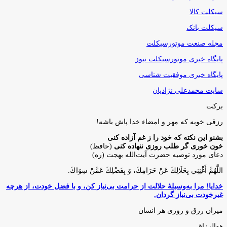
سیکلت کالا
سیکلت بانک
مجله صنعت موتورسیکلت
پایگاه خبری موتورسیکلت نیوز
پایگاه خبری موفقیت شناسی
سایت محمدعلی نژادیان
برکت
رزقی خوبه كه مهر و امضاء خدا پاش باشه!
بشنو این نکته که خود را ز غم آزاده کنی
خون خوری گر طلب روزی ننهاده کنی
(حافظ)
دعای مورد توصیه حضرت آیت‌الله بهجت (ره)
اللَّهُمَّ أَغْنِنِي بِحَلَالِكَ عَنْ حَرَامِكَ، وَ بِفَضْلِكَ عَمَّنْ سِوَاكَ‏.
خدایا! مرا به‌وسیلۀ حلالت از حرامت بی‌نیاز کن، و با فضل خودت، از هرچه
غیرخودت بی‌نیاز گردان.
میزان رزق و روزی هر انسان
هوالرزاق