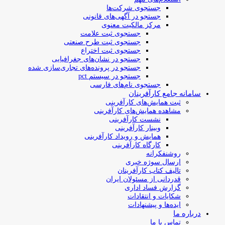
جستجوی شرکت‌ها
جستجو در آگهی‌های قانونی
مرکز مالکیت معنوی
جستجوی ثبت علامت
جستجوی ثبت طرح صنعتی
جستجوی ثبت اختراع
جستجو در نشان‌های جغرافیایی
جستجو در پرونده‌های تجاری‌سازی شده
جستجو در سیستم pct
جستجوی نام‌های فارسی
سامانه جامع کارآفرینان
ثبت همایش‌های کارآفرینی
مشاهده همایش‌های کارآفرینی
نشست کارآفرینی
وبینار کارآفرینی
همایش و رویداد کارآفرینی
کارگاه کارآفرینی
روشنفکرانه
ارسال سوژه‌ خبری
تالیف کتاب کارآفرینان
قدردانی از مسئولان ایران
گزارش فساد اداری
شکایات و انتقادات
ایده‌ها و پیشنهادات
درباره ما
تماس با ما