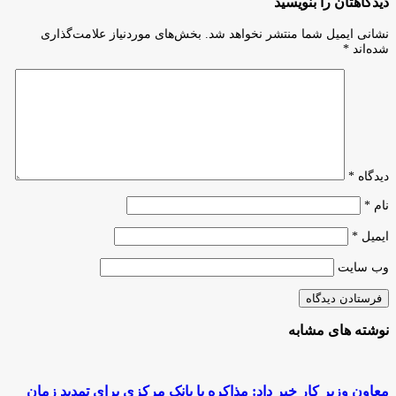
دیدگاهتان را بنویسید
دیجیتال
فعالیت
پس
به
نشانی ایمیل شما منتشر نخواهد شد.
بخش‌های موردنیاز علامت‌گذاری
از
۴
شده‌اند
*
خونی
مرکز
شدن
نوآوری
«دونالد
ترامپ»/
قیمت
«بیت‌کوین»
و
«اتریوم»
افزایش
دیدگاه
*
یافت
نام
*
ایمیل
*
وب‌ سایت
نوشته های مشابه
معاون وزیر کار خبر داد: مذاکره با بانک مرکزی برای تمدید زمان