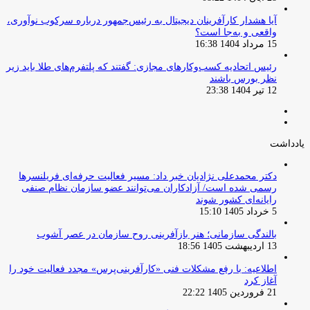
آیا هشدار کارآفرینان دیجیتال به رئیس‌جمهور درباره سرکوب نوآوری،
واقعی و به‌جا است؟
15 مرداد 1404 16:38
‏رئیس اتحادیه کسب‌وکارهای مجازی: گفتند که پلتفرم‌های طلا باید زیر
نظر بورس باشند
12 تیر 1404 23:38
صفحه
صفحه
قبلی
بعدی
یادداشت
دکتر محمدعلی نژادیان خبر داد: مسیر فعالیت حرفه‌ای فریلنسرها
رسمی شده است/ آزادکاران می‌توانند عضو سازمان نظام صنفی
رایانه‌ای کشور شوند
5 خرداد 1405 15:10
بالندگی سازمانی؛ هنر بازآفرینی روح سازمان در عصر آشوب
13 اردیبهشت 1405 18:56
اطلاعیه: با رفع مشکلات فنی «کارآفرینی‌پرس» مجدد فعالیت خود را
آغاز کرد
21 فروردین 1405 22:22