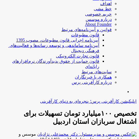
اهداف
خط مشی
حریم خصوصی
درباره موسس
About Founder
قوانین و آیین‌نامه‌های مرتبط
‌قانون مطبوعات
آیین‌نامه اجرایی قانون مطبوعات، مصوب 1395
آیین‌نامه سامان­دهی و توسعه رسانه­‌ها و فعالیت‌­های
فرهنگی دیجیتال
قانون تجارت الکترونیکی
قانون حمایت از حقوق پدیدآورندگان نرم‌افزارهای
رایانه‌ای
سایت‌های مرتبط
همکاری با خبرنگاران
درباره کارآفرینی پرس
جستجو
برای
اپلیکیشن کارآفرینی پرس؛ پنجره‌ای به دنیای کارآفرینی
تخصیص ۱۰۰میلیارد تومان تسهیلات برای
اشتغال سربازان استان اردبیل
موسس و