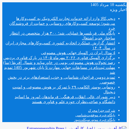
یکشنبه 18 مرداد 1405
اخبار ویژه
دیجی‌کالا وارد ارائه خدمات تجارت الکترونیک به کسب‌وکارها
می‌شود/ توسعه کسب‌وکارهای روستایی و حمایت از فروشندگان
خرد
پایگاه ملی فریلنسرها عملیاتی شد؛ ۳۰۰ هزار متخصص در انتظار
ساختار جدید اشتغال
انتشار گزارش عملکرد اتحادیه کشوری کسب‌وکارهای مجازی ایران
در سال ۱۴۰۴
4 مدال ایران در المپیاد جهانی هوش مصنوعی
برگزاری المپیک فناوری ۲۰۲۶ مهرماه ۱۴۰۵ در پارک فناوری پردیس
رصد تحولات هوش مصنوعی بومی در خاورمیانه و شمال آفریقا (منا)
مهلت ثبت‌نام در مسابقات جهانی مهارت تا پایان شهریور 1405 تمدید
شد
تمدید دومین فراخوان شناسایی و جذب استعدادهای برتر در بخش
خصوصی
رونمایی پوستر الکامپ ۲۹ با تمرکز بر هوش مصنوعی و امنیت
دیجیتال
دبیر شورای عالی انقلاب فرهنگی: فرماندهان امروز ما اساتید
دانشگاه و صاحب‌نظران حوزه علم و فناوری هستند
شرکت چترا محرک
پایگاه خبری موفقیت‌شناسی
پایگاه خبری موتورسیکلت‌نیوز