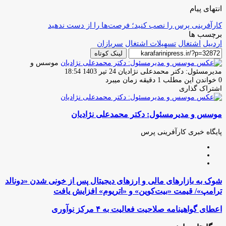
انتهای پیام
کارآفرینی پرس را نصب کنید؛ فرصت‌ها را از دست ندهید
برچسب ها
اردبیل
اشتغال
تسهیلات اشتغال
سربازان
لینک کوتاه
موسس و
ارسال
مدیرمسئول: دکتر محمدعلی نژادیان
24 تیر 1403 18:54
ایمیل
0
خواندن این مطلب 1 دقیقه زمان میبرد
اشتراک گذاری
چاپ
فیس
توئیتر
واتس
تلگرام
لینکدین
اشتراک
(X)
آپ
بوک
گذاری
موسس و مدیرمسئول: دکتر محمدعلی نژادیان
از
طریق
ایمیل
پایگاه خبری کارآفرینی پرس
وبسایت
لینکدین
اینستاگرام
شوک
شوک به بازارهای مالی و ارزهای دیجیتال پس از خونی شدن «دونالد
به
ترامپ»/ قیمت «بیت‌کوین» و «اتریوم» افزایش یافت
بازارهای
مالی
اعطای
اعطای گواهینامه صلاحیت فعالیت به ۴ مرکز نوآوری
و
گواهینامه
ارزهای
صلاحیت