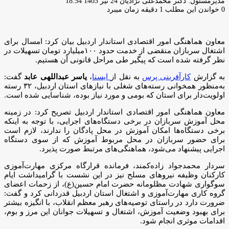
ارسال
مدیرمسئول: دکتر محمدعلی نژادیان
24 تیر 1403 18:54
ایمیل
0
خواندن این مطلب 1 دقیقه زمان میبرد
معاون هماهنگی امور اقتصادی استاندار اردبیل بیان کرد: امسال برای
اشتغال سربازان منقضی از خدمت حدود ۱۰۰میلیارد تومان تسهیلات در
نظر گرفته شده است که پیگیر طی مراحل قانونی آن هستیم.
به گزارش
کارآفرینی پرس
به نقل از
ایسنا
،
یاسر عبداللهی عابد
گفت:
به‌منظور همخوانی رسته‌های شغلی با نیازهای استان اردبیل، ۳۲ رسته
اولویت‌دار برای استان که بومی و مورد نیاز بوده، شناسایی شده است.
معاون هماهنگی امور اقتصادی استاندار اردبیل تصریح کرد: در زمینه
محل آموزش سربازان در برخی دستگاه‌های اجرایی، با توجه به اینکه
برخی دستگاه‌ها امکان آموزش در محل پادگان را ندارند، لازم است
برای حضور سربازان در محل مربوط آموزش که از سوی دستگاه
اجرایی پیشنهاد می‌شود، هماهنگی‌های مرتبط صورت پذیرد.
سردار محمدجواد زاده‌کمند، فرمانده قرارگاه مرکزی مهارت‌آموزی
کارکنان وظیفه نیروهای مسلح نیز در این نشست با گرامیداشت ایام
سوگواری شهادت مظلومانه حضرت امام حسین(ع)، از زحمات اعضای
گروه کاری مهارت‌آموزی و اشتغال استان اردبیل قدردانی کرد و گفت:
ضرورت دارد در راستای توصیه‌های رهبر معظم انقلاب، با انگیزه بیشتر
برای بهبود وضعیت آموزش، اشتغال و تسهیلات جوانان این مرز و بوم،
اقدامات موثری انجام شود.