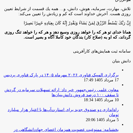
تلاش، مهارت، سرمايه، هوش، دانش، و… همه يك قسمت از شرايط تعيين
روزى هست. آخرش خداوند است كه كم و زيادش را تعيين مى‌كند:
إِنَّ رَبَّكَ يَبْسُطُ الرِّزْقَ لِمَنْ يَشَاءُ وَيَقْدِرُ إِنَّهُ كَانَ بِعِبَادِهِ خَبِيرًا بَصِيرًا
همانا خدای تو هر که را خواهد روزی وسیع دهد و هر که را خواهد تنگ روزی
گرداند، که او به (صلاح کار) بندگان خود کاملا آگاه و بصیر است.
سامانه ثبت همایش‌های کارآفرینی
دانش‌ بنیان‌
برگزاری المپیک فناوری ۲۰۲۶ مهرماه ۱۴۰۵ در پارک فناوری پردیس
17 مرداد 1405 17:49
معاون علمی رئیس‌جمهور خبر داد: ارائه تسهیلات سرمایه در گردش
تا سقف ۱۰۰ درصد فروش دانش‌بنیان‌ها
10 مرداد 1405 18:34
راه‌اندازی دو صندوق جدید برای استارت‌آپ‌ها با اعتبار هزار میلیارد
تومان
5 مرداد 1405 20:06
بخشنامه: ممنوعیت عضویت همزمان اعضای جهاددانشگاهی در