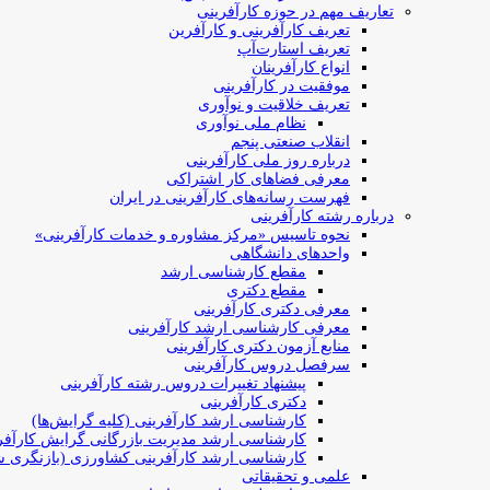
تعاریف مهم در حوزه کارآفرینی
تعریف کارآفرینی و کارآفرین
تعریف استارت‌آپ
انواع کارآفرینان
موفقیت در کارآفرینی
تعریف خلاقیت و نوآوری
نظام ملی نوآوری
انقلاب صنعتی پنجم
درباره روز ملی کارآفرینی
معرفی فضاهای کار اشتراکی
فهرست رسانه‌های کارآفرینی در ایران
درباره رشته کارآفرینی
نحوه تاسیس «مرکز مشاوره و خدمات کارآفرینی»
واحدهای دانشگاهی
مقطع کارشناسی ارشد
مقطع دکتری
معرفی دکتری کارآفرینی
معرفی کارشناسی ارشد کارآفرینی
منابع آزمون دکتری کارآفرینی
سرفصل دروس کارآفرینی
پیشنهاد تغییرات دروس رشته کارآفرینی
دکتری کارآفرینی
کارشناسی ارشد کارآفرینی (کلیه گرایش‌ها)
کارشناسی ارشد مدیریت بازرگانی گرایش کارآفر
کارشناسی ارشد کارآفرینی کشاورزی (بازنگری ش
علمی و تحقیقاتی