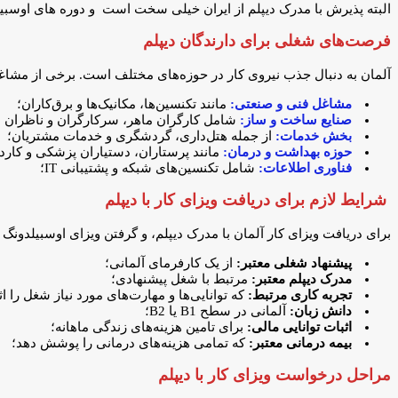
البته پذیرش با مدرک دیپلم از ایران خیلی سخت است و دوره های اوسبیلد
فرصت‌های شغلی برای دارندگان دیپلم
آلمان به دنبال جذب نیروی کار در حوزه‌های مختلف است. برخی از مشاغلی ک
مشاغل فنی و صنعتی:
مانند تکنسین‌ها، مکانیک‌ها و برق‌کاران؛
صنایع ساخت و ساز:
شامل کارگران ماهر، سرکارگران و ناظران 
بخش خدمات:
از جمله هتل‌داری، گردشگری و خدمات مشتریان؛
حوزه بهداشت و درمان:
مانند پرستاران، دستیاران پزشکی و کارد
فناوری اطلاعات:
شامل تکنسین‌های شبکه و پشتیبانی IT؛
شرایط لازم برای دریافت ویزای کار با دیپلم
برای دریافت ویزای کار آلمان با مدرک دیپلم، و گرفتن ویزای اوسبیلدونگ
پیشنهاد شغلی معتبر:
از یک کارفرمای آلمانی؛
مدرک دیپلم معتبر:
مرتبط با شغل پیشنهادی؛
تجربه کاری مرتبط:
که توانایی‌ها و مهارت‌های مورد نیاز شغل را اث
دانش زبان:
آلمانی در سطح B1 یا B2؛
اثبات توانایی مالی:
برای تامین هزینه‌های زندگی ماهانه؛
بیمه درمانی معتبر:
که تمامی هزینه‌های درمانی را پوشش دهد؛
مراحل درخواست ویزای کار با دیپلم