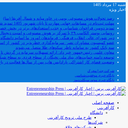
شنبه 17 مرداد 1405
اخبار ویژه
رصد تحولات هوش مصنوعی بومی در خاورمیانه و شمال آفریقا (منا)
مهلت ثبت‌نام در مسابقات جهانی مهارت تا پایان شهریور 1405 تمدید شد
تمدید دومین فراخوان شناسایی و جذب استعدادهای برتر در بخش خ
رونمایی پوستر الکامپ ۲۹ با تمرکز بر هوش مصنوعی و امنیت دیجیتال
دبیر شورای عالی انقلاب فرهنگی: فرماندهان امروز ما اساتید دانشگا
عضو کمیسیون مشاوران نصر: سرمایه‌گذاری خطرپذیر در کشور از استار
سه بانک کشور به سامانه ناظر سکوهای طلا متصل می‌شوند
معاون علمی رئیس‌جمهور خبر داد: ارائه تسهیلات سرمایه در گردش تا سقف ۱۰۰ درصد فروش دانش‌
توسعه دامنه حمایت‌های بنیاد ملی نخبگان از سطح فردی به سطح شب
وضعیت فضای کار اشتراکی پارادایس هاب پس از سال‌ها فعالیت در باغ
شرکت چترا محرک
پایگاه خبری موفقیت‌شناسی
پایگاه خبری موتورسیکلت‌نیوز
صفحه اصلی
کارآفرینی
دانشگاه
طرح ملی ترویج کارآفرینی
شرکت‌ها
شرکت‌های خلاق