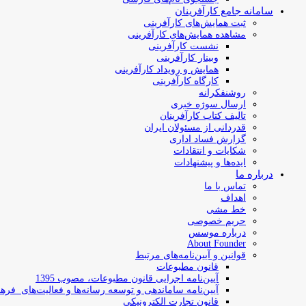
سامانه جامع کارآفرینان
ثبت همایش‌های کارآفرینی
مشاهده همایش‌های کارآفرینی
نشست کارآفرینی
وبینار کارآفرینی
همایش و رویداد کارآفرینی
کارگاه کارآفرینی
روشنفکرانه
ارسال سوژه‌ خبری
تالیف کتاب کارآفرینان
قدردانی از مسئولان ایران
گزارش فساد اداری
شکایات و انتقادات
ایده‌ها و پیشنهادات
درباره ما
تماس با ما
اهداف
خط مشی
حریم خصوصی
درباره موسس
About Founder
قوانین و آیین‌نامه‌های مرتبط
‌قانون مطبوعات
آیین‌نامه اجرایی قانون مطبوعات، مصوب 1395
آیین‌نامه سامان­دهی و توسعه رسانه­‌ها و فعالیت‌­های فره
قانون تجارت الکترونیکی