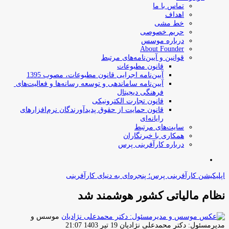
تماس با ما
اهداف
خط مشی
حریم خصوصی
درباره موسس
About Founder
قوانین و آیین‌نامه‌های مرتبط
‌قانون مطبوعات
آیین‌نامه اجرایی قانون مطبوعات، مصوب 1395
آیین‌نامه سامان­دهی و توسعه رسانه­‌ها و فعالیت‌­های
فرهنگی دیجیتال
قانون تجارت الکترونیکی
قانون حمایت از حقوق پدیدآورندگان نرم‌افزارهای
رایانه‌ای
سایت‌های مرتبط
همکاری با خبرنگاران
درباره کارآفرینی پرس
جستجو
برای
اپلیکیشن کارآفرینی پرس؛ پنجره‌ای به دنیای کارآفرینی
نظام مالیاتی کشور هوشمند شد
موسس و
ارسال
مدیرمسئول: دکتر محمدعلی نژادیان
19 تیر 1403 21:07