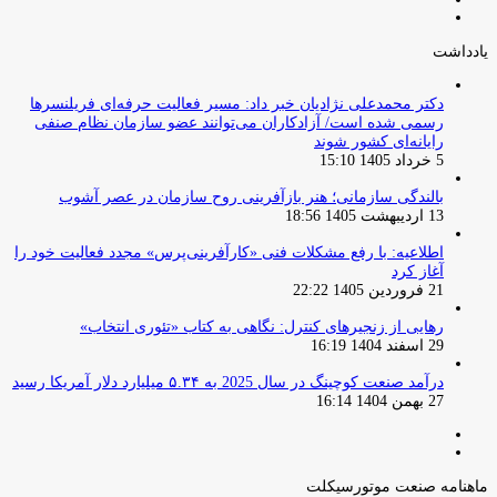
صفحه
قبلی
بعدی
یادداشت
دکتر محمدعلی نژادیان خبر داد: مسیر فعالیت حرفه‌ای فریلنسرها
رسمی شده است/ آزادکاران می‌توانند عضو سازمان نظام صنفی
رایانه‌ای کشور شوند
5 خرداد 1405 15:10
بالندگی سازمانی؛ هنر بازآفرینی روح سازمان در عصر آشوب
13 اردیبهشت 1405 18:56
اطلاعیه: با رفع مشکلات فنی «کارآفرینی‌پرس» مجدد فعالیت خود را
آغاز کرد
21 فروردین 1405 22:22
رهایی از زنجیرهای کنترل: نگاهی به کتاب «تئوری انتخاب»
29 اسفند 1404 16:19
درآمد صنعت کوچینگ در سال 2025 به ۵.۳۴ میلیارد دلار آمریکا رسید
27 بهمن 1404 16:14
صفحه
صفحه
قبلی
بعدی
ماهنامه صنعت موتورسیکلت