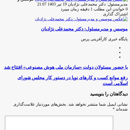
ارسال
مدیرمسئول: دکتر محمدعلی نژادیان
19 تیر 1403 21:07
ایمیل
0
خواندن این مطلب 1 دقیقه زمان میبرد
اشتراک گذاری
چاپ
فیس
توئیتر
واتس
تلگرام
لینکدین
اشتراک
(X)
آپ
بوک
گذاری
موسس و مدیرمسئول: دکتر محمدعلی نژادیان
از
طریق
ایمیل
پایگاه خبری کارآفرینی پرس
وبسایت
لینکدین
اینستاگرام
با
با حضور مسئولان دولت «سازمان ملی هوش مصنوعی» افتتاح شد
حضور
مسئولان
رفع
رفع موانع کسب و کارهای نوپا در دستور کار مجلس شورای
دولت
موانع
اسلامی است
«سازمان
کسب
ملی
و
دیدگاهتان را بنویسید
هوش
کارهای
مصنوعی»
نوپا
نشانی ایمیل شما منتشر نخواهد شد.
بخش‌های موردنیاز علامت‌گذاری
افتتاح
در
شده‌اند
*
شد
دستور
کار
مجلس
شورای