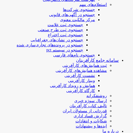
استعلام‌های مهم
جستجوی شرکت‌ها
جستجو در آگهی‌های قانونی
مرکز مالکیت معنوی
جستجوی ثبت علامت
جستجوی ثبت طرح صنعتی
جستجوی ثبت اختراع
جستجو در نشان‌های جغرافیایی
جستجو در پرونده‌های تجاری‌سازی شده
جستجو در سیستم pct
جستجوی نام‌های فارسی
سامانه جامع کارآفرینان
ثبت همایش‌های کارآفرینی
مشاهده همایش‌های کارآفرینی
نشست کارآفرینی
وبینار کارآفرینی
همایش و رویداد کارآفرینی
کارگاه کارآفرینی
روشنفکرانه
ارسال سوژه‌ خبری
تالیف کتاب کارآفرینان
قدردانی از مسئولان ایران
گزارش فساد اداری
شکایات و انتقادات
ایده‌ها و پیشنهادات
درباره ما