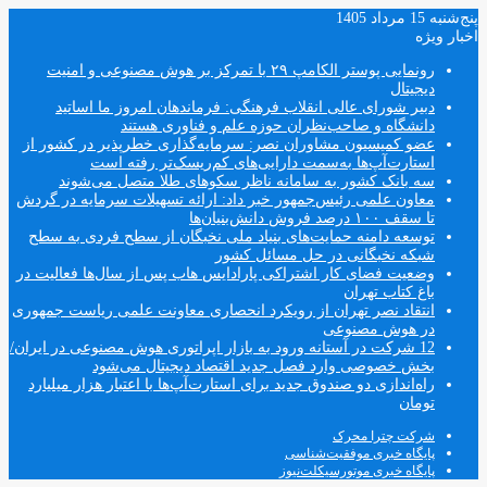
پنج‌شنبه 15 مرداد 1405
اخبار ویژه
رونمایی پوستر الکامپ ۲۹ با تمرکز بر هوش مصنوعی و امنیت
دیجیتال
دبیر شورای عالی انقلاب فرهنگی: فرماندهان امروز ما اساتید
دانشگاه و صاحب‌نظران حوزه علم و فناوری هستند
عضو کمیسیون مشاوران نصر: سرمایه‌گذاری خطرپذیر در کشور از
استارت‌آپ‌ها به‌سمت دارایی‌های کم‌ریسک‌تر رفته است
سه بانک کشور به سامانه ناظر سکوهای طلا متصل می‌شوند
معاون علمی رئیس‌جمهور خبر داد: ارائه تسهیلات سرمایه در گردش
تا سقف ۱۰۰ درصد فروش دانش‌بنیان‌ها
توسعه دامنه حمایت‌های بنیاد ملی نخبگان از سطح فردی به سطح
شبکه نخبگانی در حل مسائل کشور
وضعیت فضای کار اشتراکی پارادایس هاب پس از سال‌ها فعالیت در
باغ کتاب تهران
انتقاد نصر تهران از رویکرد انحصاری معاونت علمی ریاست جمهوری
در هوش مصنوعی
12 شرکت در آستانه ورود به بازار اپراتوری هوش مصنوعی در ایران/
بخش خصوصی وارد فصل جدید اقتصاد دیجیتال می‌شود
راه‌اندازی دو صندوق جدید برای استارت‌آپ‌ها با اعتبار هزار میلیارد
تومان
شرکت چترا محرک
پایگاه خبری موفقیت‌شناسی
پایگاه خبری موتورسیکلت‌نیوز