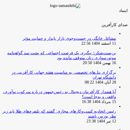
اینماد
صدای کارآفرین
مشاغل خانگی در جست‌وجوی بازار پایدار و حمایت مؤثر
11 اسفند 1404 22:56
بن‌بست‌شکن؛ پیگیری یک فرصت اجتماعی که پشت سد گواهینامه
موتورسواری زنان متوقف مانده بود
16 بهمن 1404 20:50
برگزاری پنل‌های تخصصی به مناسبت هفته جهانی کارآفرینی در
دانشگاه تهران
28 آبان 1404 08:22
آیا هشدار کارآفرینان دیجیتال به رئیس‌جمهور درباره سرکوب نوآوری،
واقعی و به‌جا است؟
15 مرداد 1404 16:38
‏رئیس اتحادیه کسب‌وکارهای مجازی: گفتند که پلتفرم‌های طلا باید زیر
نظر بورس باشند
12 تیر 1404 23:38
صفحه