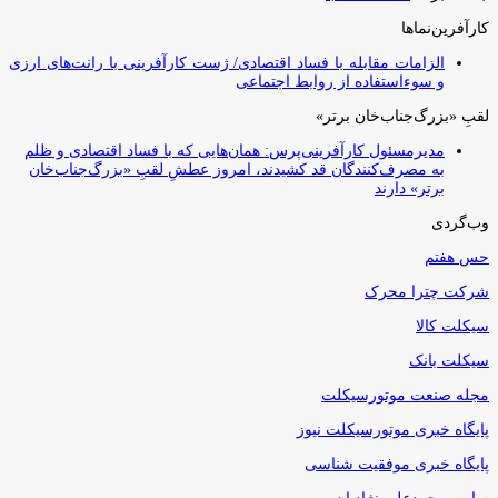
کارآفرین‌نماها
الزامات مقابله با فساد اقتصادی/ ژست کارآفرینی با رانت‌های ارزی
و سوءاستفاده از روابط اجتماعی
لقبِ «بزرگ‌جناب‌خان برتر»
مدیرمسئول کارآفرینی‌پرس: همان‌هایی که با فساد اقتصادی و ظلم
به مصرف‌کنندگان قد کشیدند، امروز عطشِ لقبِ «بزرگ‌جناب‌خان
برتر» دارند
وب‌گردی
حس هفتم
شرکت چترا محرک
سیکلت کالا
سیکلت بانک
مجله صنعت موتورسیکلت
پایگاه خبری موتورسیکلت نیوز
پایگاه خبری موفقیت شناسی