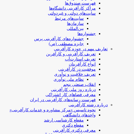
فهرست صندوق‌ها
مراکز کارآفرینی دانشگاه‌ها
سایت‌های دولتی و غیردولتی
سایت‌های مرتبط
سازمان‌ها
بین‌المللی
جشنواره‌ها
جشنواره‌های کارآفرینی‌ پرس
جایزه مصطفی (ص)
تعاریف مهم در حوزه کارآفرینی
تعریف کارآفرینی و کارآفرین
تعریف استارت‌آپ
انواع کارآفرینان
موفقیت در کارآفرینی
تعریف خلاقیت و نوآوری
نظام ملی نوآوری
انقلاب صنعتی پنجم
درباره روز ملی کارآفرینی
معرفی فضاهای کار اشتراکی
فهرست رسانه‌های کارآفرینی در ایران
درباره رشته کارآفرینی
نحوه تاسیس «مرکز مشاوره و خدمات کارآفرینی»
واحدهای دانشگاهی
مقطع کارشناسی ارشد
مقطع دکتری
معرفی دکتری کارآفرینی