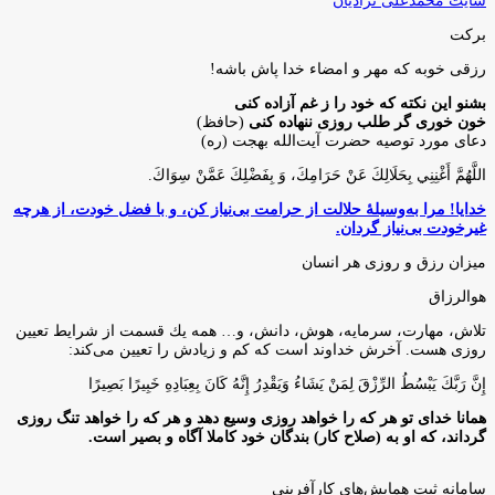
سایت محمدعلی نژادیان
برکت
رزقی خوبه كه مهر و امضاء خدا پاش باشه!
بشنو این نکته که خود را ز غم آزاده کنی
خون خوری گر طلب روزی ننهاده کنی
(حافظ)
دعای مورد توصیه حضرت آیت‌الله بهجت (ره)
اللَّهُمَّ أَغْنِنِي بِحَلَالِكَ عَنْ حَرَامِكَ، وَ بِفَضْلِكَ عَمَّنْ سِوَاكَ‏.
خدایا! مرا به‌وسیلۀ حلالت از حرامت بی‌نیاز کن، و با فضل خودت، از هرچه
غیرخودت بی‌نیاز گردان.
میزان رزق و روزی هر انسان
هوالرزاق
تلاش، مهارت، سرمايه، هوش، دانش، و… همه يك قسمت از شرايط تعيين
روزى هست. آخرش خداوند است كه كم و زيادش را تعيين مى‌كند:
إِنَّ رَبَّكَ يَبْسُطُ الرِّزْقَ لِمَنْ يَشَاءُ وَيَقْدِرُ إِنَّهُ كَانَ بِعِبَادِهِ خَبِيرًا بَصِيرًا
همانا خدای تو هر که را خواهد روزی وسیع دهد و هر که را خواهد تنگ روزی
گرداند، که او به (صلاح کار) بندگان خود کاملا آگاه و بصیر است.
سامانه ثبت همایش‌های کارآفرینی