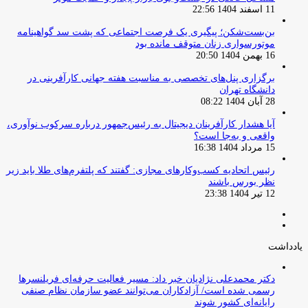
11 اسفند 1404 22:56
بن‌بست‌شکن؛ پیگیری یک فرصت اجتماعی که پشت سد گواهینامه
موتورسواری زنان متوقف مانده بود
16 بهمن 1404 20:50
برگزاری پنل‌های تخصصی به مناسبت هفته جهانی کارآفرینی در
دانشگاه تهران
28 آبان 1404 08:22
آیا هشدار کارآفرینان دیجیتال به رئیس‌جمهور درباره سرکوب نوآوری،
واقعی و به‌جا است؟
15 مرداد 1404 16:38
‏رئیس اتحادیه کسب‌وکارهای مجازی: گفتند که پلتفرم‌های طلا باید زیر
نظر بورس باشند
12 تیر 1404 23:38
صفحه
صفحه
قبلی
بعدی
یادداشت
دکتر محمدعلی نژادیان خبر داد: مسیر فعالیت حرفه‌ای فریلنسرها
رسمی شده است/ آزادکاران می‌توانند عضو سازمان نظام صنفی
رایانه‌ای کشور شوند