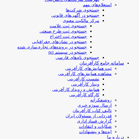
استعلام‌های مهم
جستجوی شرکت‌ها
جستجو در آگهی‌های قانونی
مرکز مالکیت معنوی
جستجوی ثبت علامت
جستجوی ثبت طرح صنعتی
جستجوی ثبت اختراع
جستجو در نشان‌های جغرافیایی
جستجو در پرونده‌های تجاری‌سازی شده
جستجو در سیستم pct
جستجوی نام‌های فارسی
سامانه جامع کارآفرینان
ثبت همایش‌های کارآفرینی
مشاهده همایش‌های کارآفرینی
نشست کارآفرینی
وبینار کارآفرینی
همایش و رویداد کارآفرینی
کارگاه کارآفرینی
روشنفکرانه
ارسال سوژه‌ خبری
تالیف کتاب کارآفرینان
قدردانی از مسئولان ایران
گزارش فساد اداری
شکایات و انتقادات
ایده‌ها و پیشنهادات
درباره ما