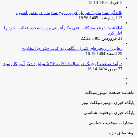
5 خرداد 1405 15:10
بالندگی سازمانی؛ هنر بازآفرینی روح سازمان در عصر آشوب
13 اردیبهشت 1405 18:56
اطلاعیه: با رفع مشکلات فنی «کارآفرینی‌پرس» مجدد فعالیت خود را
آغاز کرد
21 فروردین 1405 22:22
رهایی از زنجیرهای کنترل: نگاهی به کتاب «تئوری انتخاب»
29 اسفند 1404 16:19
درآمد صنعت کوچینگ در سال 2025 به ۵.۳۴ میلیارد دلار آمریکا رسید
27 بهمن 1404 16:14
صفحه
صفحه
قبلی
بعدی
ماهنامه صنعت موتورسیکلت
پایگاه خبری موتورسیکلت نیوز
پایگاه خبری موفقیت شناسی
انتشارات موفقیت شناسی
نوشته‌های تازه