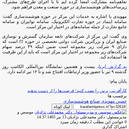
تفاهم‌نامه مشارکت امضا کرده ایم تا با اجرای طرح‌های مشترک،
زیرساخت‌های هوشمندسازی در حوزه صنعت و معدن فراهم شود.
مهویدی با اشاره به خدمات این مرکز در حوزه هوشمندسازی گفت:
سامانه اینماد در حوزه تجارت الکترونیک، سامانه توانیران و سامانه
جامع تجارت از جمله سامانه‌های در اختیار این مرکز است.
وی گفت: این مرکز از شرکت‌های تابعه سازمان گسترش و نوسازی
صنایع ایران و بزرگترین شرکت دولتی تخصصی در حوزه IT است که
دارای ۹ شرکت زیر مجموعه است ضمن اینکه ۴۹ درصد سهام
شرکت‌های زیر مجموعه در اختیار این مرکز است که باید از این ظرفیت
ها استفاده کند.
به گزارش ایرنا
، بیست و هفتمین نمایشگاه بین‌المللی الکامپ روز
گذشته ۹ تیر با حضور وزیر ارتباطات افتتاح شد و تا ۱۲ تیر ادامه دارد.
پایان پیام/
کارآفرینی پرس را نصب کنید؛ فرصت‌ها را از دست ندهید
برچسب ها
حسین مهویدی
صنایع
هوشمندسازی
لینک کوتاه
موسس و
ارسال
مدیرمسئول: دکتر محمدعلی نژادیان
13 تیر 1403 14:37
ایمیل
0
خواندن این مطلب 2 دقیقه زمان میبرد
اشتراک گذاری