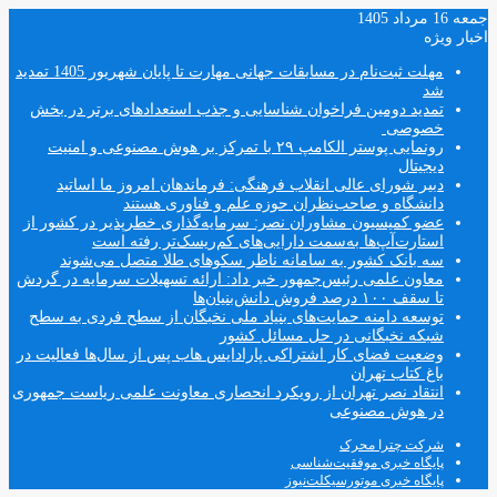
جمعه 16 مرداد 1405
اخبار ویژه
مهلت ثبت‌نام در مسابقات جهانی مهارت تا پایان شهریور 1405 تمدید
شد
تمدید دومین فراخوان شناسایی و جذب استعدادهای برتر در بخش
خصوصی
رونمایی پوستر الکامپ ۲۹ با تمرکز بر هوش مصنوعی و امنیت
دیجیتال
دبیر شورای عالی انقلاب فرهنگی: فرماندهان امروز ما اساتید
دانشگاه و صاحب‌نظران حوزه علم و فناوری هستند
عضو کمیسیون مشاوران نصر: سرمایه‌گذاری خطرپذیر در کشور از
استارت‌آپ‌ها به‌سمت دارایی‌های کم‌ریسک‌تر رفته است
سه بانک کشور به سامانه ناظر سکوهای طلا متصل می‌شوند
معاون علمی رئیس‌جمهور خبر داد: ارائه تسهیلات سرمایه در گردش
تا سقف ۱۰۰ درصد فروش دانش‌بنیان‌ها
توسعه دامنه حمایت‌های بنیاد ملی نخبگان از سطح فردی به سطح
شبکه نخبگانی در حل مسائل کشور
وضعیت فضای کار اشتراکی پارادایس هاب پس از سال‌ها فعالیت در
باغ کتاب تهران
انتقاد نصر تهران از رویکرد انحصاری معاونت علمی ریاست جمهوری
در هوش مصنوعی
شرکت چترا محرک
پایگاه خبری موفقیت‌شناسی
پایگاه خبری موتورسیکلت‌نیوز