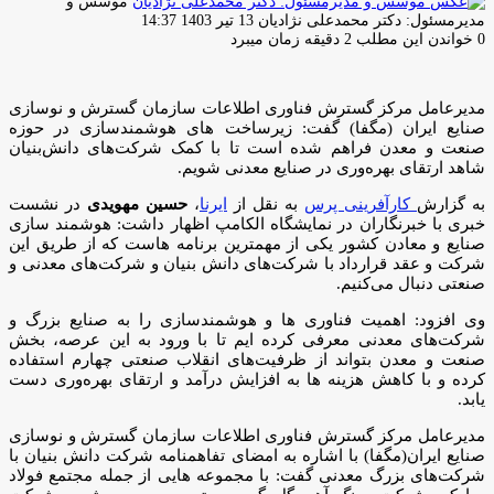
موسس و
ارسال
مدیرمسئول: دکتر محمدعلی نژادیان
13 تیر 1403 14:37
ایمیل
0
خواندن این مطلب 2 دقیقه زمان میبرد
مدیرعامل مرکز گسترش فناوری اطلاعات سازمان گسترش و نوسازی
صنایع ایران (مگفا) گفت: زیرساخت های هوشمندسازی در حوزه
صنعت و معدن فراهم شده است تا با کمک شرکت‌های دانش‌بنیان
شاهد ارتقای بهره‌وری در صنایع معدنی شویم.
به گزارش
کارآفرینی پرس
به نقل از
ایرنا
،
حسین مهویدی
در نشست
خبری با خبرنگاران در نمایشگاه الکامپ اظهار داشت: هوشمند سازی
صنایع و معادن کشور یکی از مهمترین برنامه هاست که از طریق این
شرکت و عقد قرارداد با شرکت‌های دانش بنیان و شرکت‌های معدنی و
صنعتی دنبال می‌کنیم.
وی افزود: اهمیت فناوری ها و هوشمندسازی را به صنایع بزرگ و
شرکت‌های معدنی معرفی کرده ایم تا با ورود به این عرصه، بخش
صنعت و معدن بتواند از ظرفیت‌های انقلاب صنعتی چهارم استفاده
کرده و با کاهش هزینه ها به افزایش درآمد و ارتقای بهره‌وری دست
یابد.
مدیرعامل مرکز گسترش فناوری اطلاعات سازمان گسترش و نوسازی
صنایع ایران(مگفا) با اشاره به امضای تفاهمنامه شرکت دانش بنیان با
شرکت‌های بزرگ معدنی گفت: با مجموعه هایی از جمله مجتمع فولاد