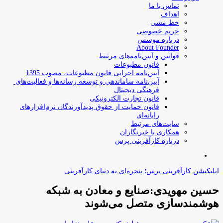
تماس با ما
اهداف
خط مشی
حریم خصوصی
درباره موسس
About Founder
قوانین و آیین‌نامه‌های مرتبط
‌قانون مطبوعات
آیین‌نامه اجرایی قانون مطبوعات، مصوب 1395
آیین‌نامه سامان­دهی و توسعه رسانه­‌ها و فعالیت‌­های
فرهنگی دیجیتال
قانون تجارت الکترونیکی
قانون حمایت از حقوق پدیدآورندگان نرم‌افزارهای
رایانه‌ای
سایت‌های مرتبط
همکاری با خبرنگاران
درباره کارآفرینی پرس
جستجو
برای
اپلیکیشن کارآفرینی پرس؛ پنجره‌ای به دنیای کارآفرینی
حسین مهویدی:صنایع و‌ معادن به شبکه
هوشمندسازی متصل می‌شوند