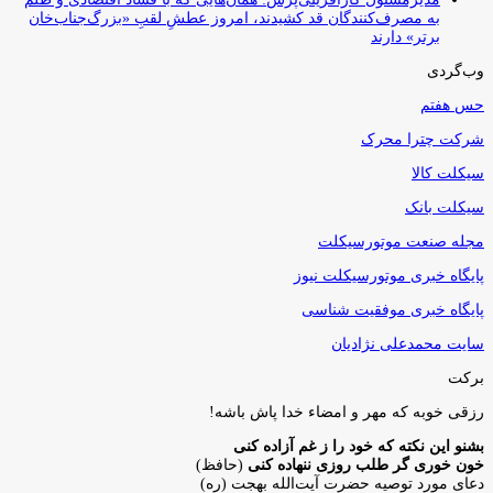
به مصرف‌کنندگان قد کشیدند، امروز عطشِ لقبِ «بزرگ‌جناب‌خان
برتر» دارند
وب‌گردی
حس هفتم
شرکت چترا محرک
سیکلت کالا
سیکلت بانک
مجله صنعت موتورسیکلت
پایگاه خبری موتورسیکلت نیوز
پایگاه خبری موفقیت شناسی
سایت محمدعلی نژادیان
برکت
رزقی خوبه كه مهر و امضاء خدا پاش باشه!
بشنو این نکته که خود را ز غم آزاده کنی
خون خوری گر طلب روزی ننهاده کنی
(حافظ)
دعای مورد توصیه حضرت آیت‌الله بهجت (ره)