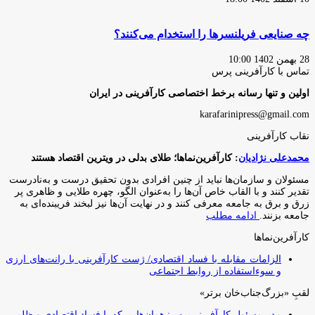
چه صنایعی فریلنسرها را استخدام می‌کنند؟
28 بهمن 1402 10:00
تماس با کارآفرینی پرس
اولین و تنها رسانه برخط اختصاصی کارآفرینی در ایران
karafarinipress@gmail.com
نقاب کارآفرینی
محمدعلی نژادیان
: کارآفرین‌نماها؛ طلای بدلی در ویترین اقتصاد هستند
مسئولان و سازمان‌ها نباید از چنین افرادی بدون تحقیق درست و به‌نادرست
تقدیر کنند و با القاب خاص آ‌ن‌ها را به‌عنوان الگو، چهره طلایی و ظاهری پر
زرق و برق به جامعه معرفی کنند و در نهایت آن‌ها نیز لبخند فریبنده‌ای به
جامعه بزنند.
ادامه مطلب
کارآفرین‌نماها
الزامات مقابله با فساد اقتصادی/ ژست کارآفرینی با رانت‌های ارزی
و سوءاستفاده از روابط اجتماعی
لقبِ «بزرگ‌جناب‌خان برتر»
مدیرمسئول کارآفرینی‌پرس: همان‌هایی که با فساد اقتصادی و ظلم