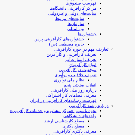
فهرست صندوق‌ها
مراکز کارآفرینی دانشگاه‌ها
سایت‌های دولتی و غیردولتی
سایت‌های مرتبط
سازمان‌ها
بین‌المللی
جشنواره‌ها
جشنواره‌های کارآفرینی‌ پرس
جایزه مصطفی (ص)
تعاریف مهم در حوزه کارآفرینی
تعریف کارآفرینی و کارآفرین
تعریف استارت‌آپ
انواع کارآفرینان
موفقیت در کارآفرینی
تعریف خلاقیت و نوآوری
نظام ملی نوآوری
انقلاب صنعتی پنجم
درباره روز ملی کارآفرینی
معرفی فضاهای کار اشتراکی
فهرست رسانه‌های کارآفرینی در ایران
درباره رشته کارآفرینی
نحوه تاسیس «مرکز مشاوره و خدمات کارآفرینی»
واحدهای دانشگاهی
مقطع کارشناسی ارشد
مقطع دکتری
معرفی دکتری کارآفرینی