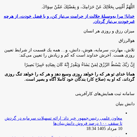
اللَّهُمَّ أَغْنِنِي بِحَلَالِكَ عَنْ حَرَامِكَ، وَ بِفَضْلِكَ عَمَّنْ سِوَاكَ‏.
خدایا! مرا به‌وسیلۀ حلالت از حرامت بی‌نیاز کن، و با فضل خودت، از هرچه
غیرخودت بی‌نیاز گردان.
میزان رزق و روزی هر انسان
هوالرزاق
تلاش، مهارت، سرمايه، هوش، دانش، و… همه يك قسمت از شرايط تعيين
روزى هست. آخرش خداوند است كه كم و زيادش را تعيين مى‌كند:
إِنَّ رَبَّكَ يَبْسُطُ الرِّزْقَ لِمَنْ يَشَاءُ وَيَقْدِرُ إِنَّهُ كَانَ بِعِبَادِهِ خَبِيرًا بَصِيرًا
همانا خدای تو هر که را خواهد روزی وسیع دهد و هر که را خواهد تنگ روزی
گرداند، که او به (صلاح کار) بندگان خود کاملا آگاه و بصیر است.
سامانه ثبت همایش‌های کارآفرینی
دانش‌ بنیان‌
معاون علمی رئیس‌جمهور خبر داد: ارائه تسهیلات سرمایه در گردش
تا سقف ۱۰۰ درصد فروش دانش‌بنیان‌ها
10 مرداد 1405 18:34