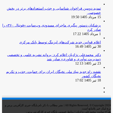
تمدید دومین فراخوان شناسایی و جذب استعدادهای برتر در بخش
خصوصی
15 مرداد 1405 19:50
پزشکیان دستور پیگیری ماجرای مسدودی وب‌سایت «فوتبال ۳۶۰» را
صادر کرد
1 مرداد 1405 17:22
اعلام قوانین جدید شرکت‌های لیزینگ توسط بانک مرکزی
30 تیر 1405 16:49
دکتر محمدعلی نژادیان اعلام کرد: پروانه نشریه علمی و تخصصی
«مدیریت نوآوری و فناوری» صادر شد
23 تیر 1405 12:13
نقشه راه جدید بنیاد ملی نخبگان ایران برای حمایت، جذب و تکریم
نخبگان کشور
18 تیر 1405 17:02
صفحه
صفحه
قبلی
بعدی
All Rights Reserved, © Copyright 2024 | نشر مطالب با ذکر نام پایگاه خبری کارآفرینی پرس و
درج لینک خبر بلامانع است.
طراح سایت: محمدعلی نژادیان | روابط عمومی پایگاه خبری کارآفرینی پرس: