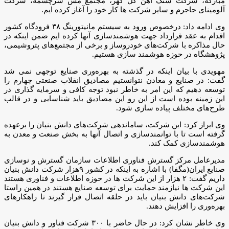
مبارکه، شرکت سنگ آهن گل گهر، مجتمع مس سرچشمه، شرکت
آلومینای جاجرم و سایر شرکت ها کار خود را آغاز کرده ایم.
وی ادامه داد: درخصوص ورود به سیستم مانیتورینگ ۳۸ فرودگاه کشور
اقدام به عقد قرارداد جهت هوشمندسازی آنها کرده ایم ضمن اینکه در
حال مذاکره با شرکت‌های خودروساز و برخی از مجتمع‌های پتروشیمی،
پژوهشگاه در حوزه هوشمند سازی هستیم.
مهویدی با بیان اینکه در گذشته به بهره‌وری صنایع توجهی نمی شد
گفت: در صنایع و معادن نتوانستیم مصادیق انقلاب صنعتی چهارم را
توسعه دهیم که این امر به خاطر نبود توجه کافی و سرمایه گذاری در
این زمینه بوده است از این رو این مصادیق باید شناسایی و در قالب
طرح‌های مختلف پیاده سازی شود.
وی ابراز کرد: این شرکت، ساماندهی شرکت‌های دانش بنیان را برعهده
گرفته است تا با توانمندسازی و اتصال آنها به بخش صنعت و معدن به
هوشمندسازی کمک کند.
مدیرعامل مرکز گسترش فناوری اطلاعات سازمان گسترش و نوسازی
صنایع ایران(مگفا) با اشاره به اینکه در کشور ۹هزار شرکت دانش بنیان
داریم گفت: ۲ هزار از این شرکت ها در حوزه اطلاعات و فناوری هستند
این شرکت ها نیازمند حمایت برای توسعه صنایع هستند در همین راستا
شرکت‌های دانش بنیان باید در حلقه اتصال قرار گیرند تا راهکارهای
بهره‌وری را افزایش دهند.
وی خاطر نشان کرد: در حال حاضر با ۳۰۰ شرکت فناور و دانش بنیان