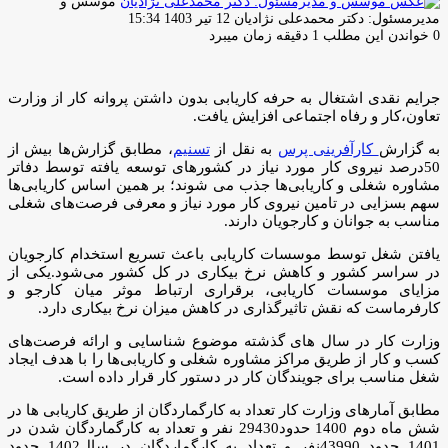
موسس و
ارسال
مدیرمسئول: دکتر محمدعلی نژادیان
12 تیر 1403 15:34
ایمیل
0
خواندن این مطلب 1 دقیقه زمان میبرد
جرایم نقدی اشتغال به حرفه کاریابی بدون داشتن پروانه کار از وزارت
تعاون،کار و رفاه اجتماعی افزایش یافت.
به گزارش
کارآفرینی پرس
به نقل از
تسنیم
، مطابق گزارش‌ها بیش از
50درصد نیروی کار مورد نیاز در کشورهای توسعه یافته توسط دفاتر
مشاوره شغلی و کاریابی‌ها جذب می شوند؛ بر همین اساس کاریابی‌ها
سهم بسزایی در تامین نیروی کار مورد نیاز و معرفی فرصت‌های شغلی
مناسب به جوانان و کارجویان دارند.
یافتن شغل توسط موسسات کاریابی باعث تسریع استخدام کارجویان
در سراسر کشور و کاهش نرخ بیکاری در کل کشور می‌شود.یکی از
مزایای موسسات کاریابی، برقراری ارتباط موثر میان کارجو و
کارفرماست که نقش تاثیرگذاری در کاهش میزان نرخ بیکاری دارد.
وزارت کار در سال های گذشته موضوع شناسایی و ارائه فرصت‌های
کسب و کار از طریق مراکز مشاوره شغلی و کاریابی‌ها را با هدف ایجاد
شغل مناسب برای جویندگان کار در دستور کار قرار داده است.
مطابق آمارهای وزارت کار تعداد به کارگماردگان از طریق کاریابی ها در
شش ماه دوم 1400 حدود29430 نفر و تعداد به کارگماردگان شدن در
1401 حدود 43990نفر و تعداد به کارگماردگان در سال1402 حدود