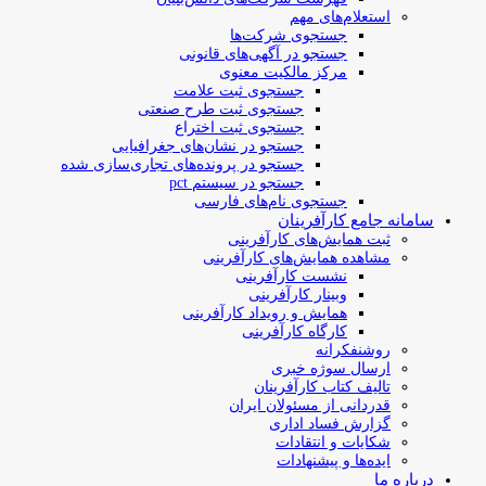
استعلام‌های مهم
جستجوی شرکت‌ها
جستجو در آگهی‌های قانونی
مرکز مالکیت معنوی
جستجوی ثبت علامت
جستجوی ثبت طرح صنعتی
جستجوی ثبت اختراع
جستجو در نشان‌های جغرافیایی
جستجو در پرونده‌های تجاری‌سازی شده
جستجو در سیستم pct
جستجوی نام‌های فارسی
سامانه جامع کارآفرینان
ثبت همایش‌های کارآفرینی
مشاهده همایش‌های کارآفرینی
نشست کارآفرینی
وبینار کارآفرینی
همایش و رویداد کارآفرینی
کارگاه کارآفرینی
روشنفکرانه
ارسال سوژه‌ خبری
تالیف کتاب کارآفرینان
قدردانی از مسئولان ایران
گزارش فساد اداری
شکایات و انتقادات
ایده‌ها و پیشنهادات
درباره ما