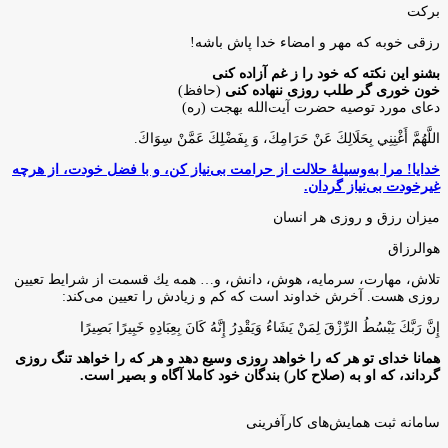
برکت
رزقی خوبه كه مهر و امضاء خدا پاش باشه!
بشنو این نکته که خود را ز غم آزاده کنی
خون خوری گر طلب روزی ننهاده کنی
(حافظ)
دعای مورد توصیه حضرت آیت‌الله بهجت (ره)
اللَّهُمَّ أَغْنِنِي بِحَلَالِكَ عَنْ حَرَامِكَ، وَ بِفَضْلِكَ عَمَّنْ سِوَاكَ‏.
خدایا! مرا به‌وسیلۀ حلالت از حرامت بی‌نیاز کن، و با فضل خودت، از هرچه
غیرخودت بی‌نیاز گردان.
میزان رزق و روزی هر انسان
هوالرزاق
تلاش، مهارت، سرمايه، هوش، دانش، و… همه يك قسمت از شرايط تعيين
روزى هست. آخرش خداوند است كه كم و زيادش را تعيين مى‌كند:
إِنَّ رَبَّكَ يَبْسُطُ الرِّزْقَ لِمَنْ يَشَاءُ وَيَقْدِرُ إِنَّهُ كَانَ بِعِبَادِهِ خَبِيرًا بَصِيرًا
همانا خدای تو هر که را خواهد روزی وسیع دهد و هر که را خواهد تنگ روزی
گرداند، که او به (صلاح کار) بندگان خود کاملا آگاه و بصیر است.
سامانه ثبت همایش‌های کارآفرینی