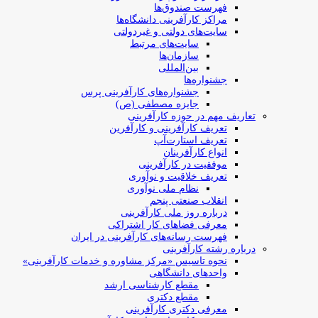
فهرست صندوق‌ها
مراکز کارآفرینی دانشگاه‌ها
سایت‌های دولتی و غیردولتی
سایت‌های مرتبط
سازمان‌ها
بین‌المللی
جشنواره‌ها
جشنواره‌های کارآفرینی‌ پرس
جایزه مصطفی (ص)
تعاریف مهم در حوزه کارآفرینی
تعریف کارآفرینی و کارآفرین
تعریف استارت‌آپ
انواع کارآفرینان
موفقیت در کارآفرینی
تعریف خلاقیت و نوآوری
نظام ملی نوآوری
انقلاب صنعتی پنجم
درباره روز ملی کارآفرینی
معرفی فضاهای کار اشتراکی
فهرست رسانه‌های کارآفرینی در ایران
درباره رشته کارآفرینی
نحوه تاسیس «مرکز مشاوره و خدمات کارآفرینی»
واحدهای دانشگاهی
مقطع کارشناسی ارشد
مقطع دکتری
معرفی دکتری کارآفرینی