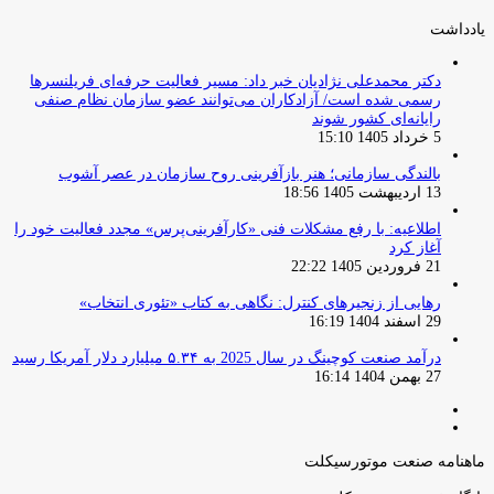
بعدی
یادداشت
دکتر محمدعلی نژادیان خبر داد: مسیر فعالیت حرفه‌ای فریلنسرها
رسمی شده است/ آزادکاران می‌توانند عضو سازمان نظام صنفی
رایانه‌ای کشور شوند
5 خرداد 1405 15:10
بالندگی سازمانی؛ هنر بازآفرینی روح سازمان در عصر آشوب
13 اردیبهشت 1405 18:56
اطلاعیه: با رفع مشکلات فنی «کارآفرینی‌پرس» مجدد فعالیت خود را
آغاز کرد
21 فروردین 1405 22:22
رهایی از زنجیرهای کنترل: نگاهی به کتاب «تئوری انتخاب»
29 اسفند 1404 16:19
درآمد صنعت کوچینگ در سال 2025 به ۵.۳۴ میلیارد دلار آمریکا رسید
27 بهمن 1404 16:14
صفحه
صفحه
قبلی
بعدی
ماهنامه صنعت موتورسیکلت