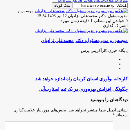
لینک کوتاه
موسس و
ارسال
مدیرمسئول: دکتر محمدعلی نژادیان
12 تیر 1403 15:34
ایمیل
0
خواندن این مطلب 1 دقیقه زمان میبرد
اشتراک گذاری
چاپ
فیس
توئیتر
واتس
تلگرام
لینکدین
اشتراک
(X)
آپ
بوک
گذاری
موسس و مدیرمسئول: دکتر محمدعلی نژادیان
از
طریق
ایمیل
پایگاه خبری کارآفرینی پرس
وبسایت
لینکدین
اینستاگرام
کارخانه
کارخانه نوآوری استان کرمان راه اندازه خواهد شد
نوآوری
استان
چگونگی
چگونگی افزایش بهره‌وری در یک تیم استارت‌آپی
کرمان
افزایش
راه
بهره‌وری
دیدگاهتان را بنویسید
اندازه
در
خواهد
یک
نشانی ایمیل شما منتشر نخواهد شد.
بخش‌های موردنیاز علامت‌گذاری
شد
تیم
شده‌اند
*
استارت‌آپی