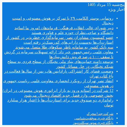
پنج‌شنبه 15 مرداد 1405
اخبار ویژه
رونمایی پوستر الکامپ ۲۹ با تمرکز بر هوش مصنوعی و امنیت
دیجیتال
دبیر شورای عالی انقلاب فرهنگی: فرماندهان امروز ما اساتید
دانشگاه و صاحب‌نظران حوزه علم و فناوری هستند
عضو کمیسیون مشاوران نصر: سرمایه‌گذاری خطرپذیر در کشور از
استارت‌آپ‌ها به‌سمت دارایی‌های کم‌ریسک‌تر رفته است
سه بانک کشور به سامانه ناظر سکوهای طلا متصل می‌شوند
معاون علمی رئیس‌جمهور خبر داد: ارائه تسهیلات سرمایه در گردش
تا سقف ۱۰۰ درصد فروش دانش‌بنیان‌ها
توسعه دامنه حمایت‌های بنیاد ملی نخبگان از سطح فردی به سطح
شبکه نخبگانی در حل مسائل کشور
وضعیت فضای کار اشتراکی پارادایس هاب پس از سال‌ها فعالیت در
باغ کتاب تهران
انتقاد نصر تهران از رویکرد انحصاری معاونت علمی ریاست جمهوری
در هوش مصنوعی
12 شرکت در آستانه ورود به بازار اپراتوری هوش مصنوعی در ایران/
بخش خصوصی وارد فصل جدید اقتصاد دیجیتال می‌شود
راه‌اندازی دو صندوق جدید برای استارت‌آپ‌ها با اعتبار هزار میلیارد
تومان
شرکت چترا محرک
پایگاه خبری موفقیت‌شناسی
پایگاه خبری موتورسیکلت‌نیوز