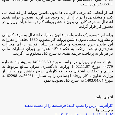
36811نفر بوده است.
اما از آنجایی که برخی کاریابی ها بدون داشتن پروانه کار فعالیت می
کنند و مشکلاتی را در بازار کار به وجود می آورند. تصویب جرایم نقدی
اشتغال به حرفه کاریابی بدون داشتن پروانه کار توسط هیأت وزیران در
دستور کار قرار گرفت.
براساس تبصره یک ماده واحده قانون مجازات اشتغال به حرفه کاریابی
و مشاوره شغلی بدون داشتن پروانه کار مصوب 1380 تخلف از مقررات
این قانون جرم محسوب و چنانچه در سایر قوانین دارای مجازات
شدیدتری نباشد مرتکب به حکم دادگاه علاوه بر جبران خسارات مالی
در هر بار به پرداخت جریمه نقدی به شرح ذیل محکوم می گردند.
هیأت محترم وزیران در جلسه مورخ 1403.03.30 به پیشنهاد شماره
44779 مورخ 1402.11.07 وزارت دادگستری میزان مبالغ مربوط به
جرایم و تخلفات اشتغال به حرفه کاریابی بدون داشتن پروانه کار از
وزارت تعاون ، کار ورفاه اجتماعی را به شماره 56261/ت 62298 هـ
مورخ 1403.04.04 به شرح ذیل تصویب نمود:
انتهای پیام/
کارآفرینی پرس را نصب کنید؛ فرصت‌ها را از دست ندهید
برچسب ها
کاریابی
کاریابی غیر مجاز
مراکز کاریابی