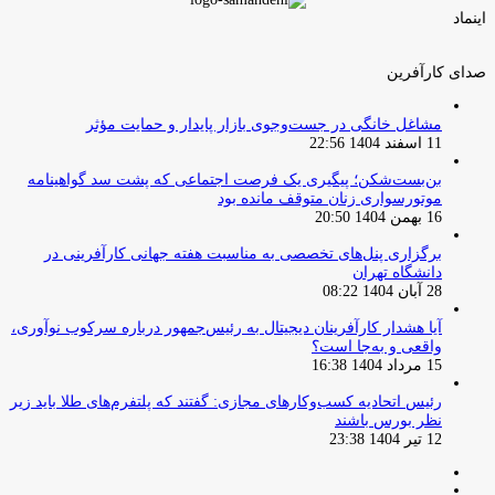
اینماد
صدای کارآفرین
مشاغل خانگی در جست‌وجوی بازار پایدار و حمایت مؤثر
11 اسفند 1404 22:56
بن‌بست‌شکن؛ پیگیری یک فرصت اجتماعی که پشت سد گواهینامه
موتورسواری زنان متوقف مانده بود
16 بهمن 1404 20:50
برگزاری پنل‌های تخصصی به مناسبت هفته جهانی کارآفرینی در
دانشگاه تهران
28 آبان 1404 08:22
آیا هشدار کارآفرینان دیجیتال به رئیس‌جمهور درباره سرکوب نوآوری،
واقعی و به‌جا است؟
15 مرداد 1404 16:38
‏رئیس اتحادیه کسب‌وکارهای مجازی: گفتند که پلتفرم‌های طلا باید زیر
نظر بورس باشند
12 تیر 1404 23:38
صفحه
صفحه
قبلی