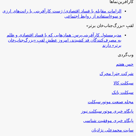
کارآفرین‌نماها
الزامات مقابله با فساد اقتصادی/ ژست کارآفرینی با رانت‌های ارزی
و سوءاستفاده از روابط اجتماعی
لقبِ «بزرگ‌جناب‌خان برتر»
مدیرمسئول کارآفرینی‌پرس: همان‌هایی که با فساد اقتصادی و ظلم
به مصرف‌کنندگان قد کشیدند، امروز عطشِ لقبِ «بزرگ‌جناب‌خان
برتر» دارند
وب‌گردی
حس هفتم
شرکت چترا محرک
سیکلت کالا
سیکلت بانک
مجله صنعت موتورسیکلت
پایگاه خبری موتورسیکلت نیوز
پایگاه خبری موفقیت شناسی
سایت محمدعلی نژادیان