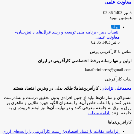
معاونت علمی
5 تیر 1403 02:36
همچنین ببینید
بستن
ایران
انتصاب دبیر «برنامه ملی توسعه و رشد غزال‌های دانش‌بنیان»
معاونت علمی
5 تیر 1403 02:36
تماس با کارآفرینی پرس
اولین و تنها رسانه برخط اختصاصی کارآفرینی در ایران
karafarinipress@gmail.com
نقاب کارآفرینی
محمدعلی نژادیان
: کارآفرین‌نماها؛ طلای بدلی در ویترین اقتصاد هستند
مسئولان و سازمان‌ها نباید از چنین افرادی بدون تحقیق درست و به‌نادرست
تقدیر کنند و با القاب خاص آ‌ن‌ها را به‌عنوان الگو، چهره طلایی و ظاهری پر
زرق و برق به جامعه معرفی کنند و در نهایت آن‌ها نیز لبخند فریبنده‌ای به
جامعه بزنند.
ادامه مطلب
کارآفرین‌نماها
الزامات مقابله با فساد اقتصادی/ ژست کارآفرینی با رانت‌های ارزی