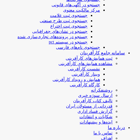
جستجو در آگهی‌های قانونی
مرکز مالکیت معنوی
جستجوی ثبت علامت
جستجوی ثبت طرح صنعتی
جستجوی ثبت اختراع
جستجو در نشان‌های جغرافیایی
جستجو در پرونده‌های تجاری‌سازی شده
جستجو در سیستم pct
جستجوی نام‌های فارسی
سامانه جامع کارآفرینان
ثبت همایش‌های کارآفرینی
مشاهده همایش‌های کارآفرینی
نشست کارآفرینی
وبینار کارآفرینی
همایش و رویداد کارآفرینی
کارگاه کارآفرینی
روشنفکرانه
ارسال سوژه‌ خبری
تالیف کتاب کارآفرینان
قدردانی از مسئولان ایران
گزارش فساد اداری
شکایات و انتقادات
ایده‌ها و پیشنهادات
درباره ما
تماس با ما
اهداف