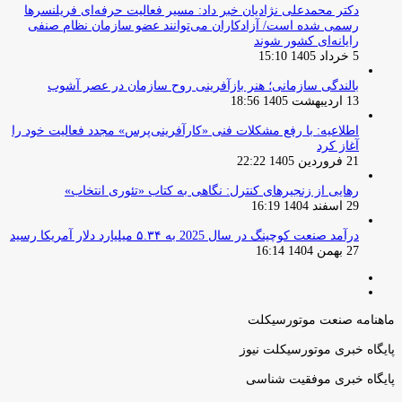
دکتر محمدعلی نژادیان خبر داد: مسیر فعالیت حرفه‌ای فریلنسرها
رسمی شده است/ آزادکاران می‌توانند عضو سازمان نظام صنفی
رایانه‌ای کشور شوند
5 خرداد 1405 15:10
بالندگی سازمانی؛ هنر بازآفرینی روح سازمان در عصر آشوب
13 اردیبهشت 1405 18:56
اطلاعیه: با رفع مشکلات فنی «کارآفرینی‌پرس» مجدد فعالیت خود را
آغاز کرد
21 فروردین 1405 22:22
رهایی از زنجیرهای کنترل: نگاهی به کتاب «تئوری انتخاب»
29 اسفند 1404 16:19
درآمد صنعت کوچینگ در سال 2025 به ۵.۳۴ میلیارد دلار آمریکا رسید
27 بهمن 1404 16:14
صفحه
صفحه
قبلی
بعدی
ماهنامه صنعت موتورسیکلت
پایگاه خبری موتورسیکلت نیوز
پایگاه خبری موفقیت شناسی