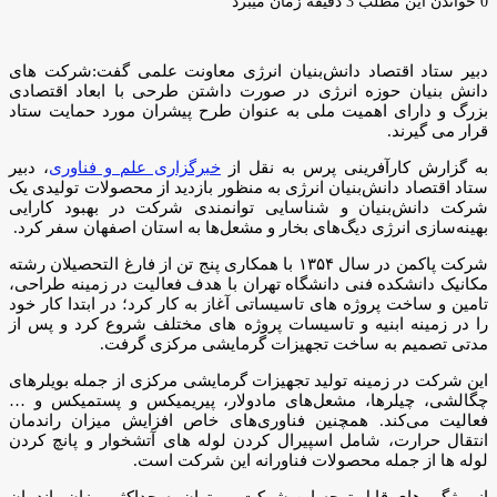
ایمیل
0
خواندن این مطلب 3 دقیقه زمان میبرد
دبیر ستاد اقتصاد دانش‌بنیان انرژی معاونت علمی گفت:شرکت های
دانش بنیان حوزه انرژی در صورت داشتن طرحی با ابعاد اقتصادی
بزرگ و دارای اهمیت ملی به عنوان طرح پیشران مورد حمایت ستاد
قرار می گیرند.
به گزارش کارآفرینی پرس به نقل از
خبرگزاری علم و فناوری
، دبیر
ستاد اقتصاد دانش‌بنیان انرژی به منظور بازدید از محصولات تولیدی یک
شرکت دانش‌بنیان و شناسایی توانمندی شرکت در بهبود کارایی
بهینه‌سازی انرژی دیگ‌های بخار و مشعل‌ها به استان اصفهان سفر کرد.
شرکت پاکمن در سال ۱۳۵۴ با همکاری پنج تن از فارغ التحصیلان رشته
مکانیک دانشکده فنی دانشگاه تهران با هدف فعالیت در زمینه طراحی،
تامین و ساخت پروژه های تاسیساتی آغاز به کار کرد؛ در ابتدا کار خود
را در زمینه ابنیه و تاسیسات پروژه های مختلف شروع کرد و پس از
مدتی تصمیم به ساخت تجهیزات گرمایشی مرکزی گرفت.
این شرکت در زمینه تولید تجهیزات گرمایشی مرکزی از جمله بویلرهای
چگالشی، چیلرها، مشعل‌های مادولار، پیریمیکس و پستمیکس و …
فعالیت می‌کند. همچنین فناوری‌های خاص افزایش میزان راندمان
انتقال حرارت، شامل اسپیرال کردن لوله های آتشخوار و پانچ کردن
لوله ها از جمله محصولات فناورانه این شرکت است.
از ویژگی های قابل توجه این شرکت می‌توان به حداکثر میزان راندمان