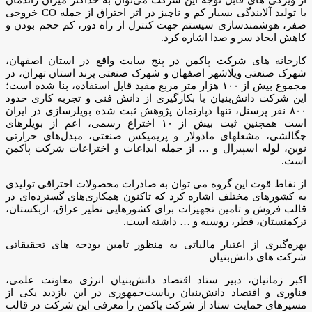
با تولید آلایندگی بسیار کم و ناچیز در اثر احتراق از جمله CO خروجی
صفر، هوشمندسازی سیستم جهت کنترل از راه دور، کم حجم بودن و
کاهش ایجاد سر و صدا اشاره کرد.
کارخانه های شرکت پاکمن در پنج سایت واقع در استان اصفهان،
شهرک صنعتی ویلاشهر اصفهان و شهرک صنعتی پرند استان تهران، در
مجموع بیش از ۱۰۰ هزار متر مربع مفید قابل استفاده، بنا شده است؛
این شرکت دانش‌بنیان با بکارگیری از دانش فنی و تجربه کاری حدود
۸۰۰ نفر پرسنل، تنها دپارتمان پژوهش ثبت شده بویلرسازی در ایران
است همچنین ثبت بیش از ۱۰ اختراع رسمی، اعم از بویلرهای
چگالشی، مشعلهای مادولار و پریمیکس صنعتی، مبدل‌های حرارتی
نوین، لوله اسپیرال و … از جمله ابداعات و اختراعات شرکت پاکمن
است.
از نقاط قوت این گروه می ‌توان به صادرات محصولات احتراقی تولیدی
به کشورهای مختلف اشاره کرد که تاکنون همکاری‌های گسترده‌ای در
قالب فروش و تامین تجهیزات برای کشورهایی نظیر عراق، ازبکستان،
ترکمنستان، قطر، روسیه و … داشته است.
بهره‌گیری از اعتبار مالیاتی به منظور تامین بودجه های تحقیقاتی
شرکت های دانش‌بنیان
اکبر زمانیان، دبیر ستاد اقتصاد دانش‌بنیان انرژی معاونت علمی،
فناوری و اقتصاد دانش‌بنیان ریاست‌جمهوری در این بازدید یکی از
مسیرهای حمایت ستاد از شرکت پاکمن را معرفی این شرکت در قالب