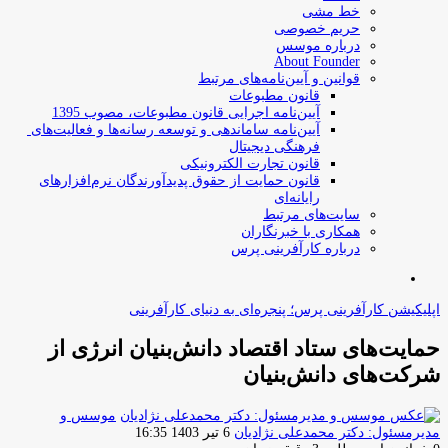
خط مشی
حریم خصوصی
درباره موسس
About Founder
قوانین و آیین‌نامه‌های مرتبط
‌قانون مطبوعات
آیین‌نامه اجرایی قانون مطبوعات، مصوب 1395
آیین‌نامه سامان­دهی و توسعه رسانه­‌ها و فعالیت‌­های
فرهنگی دیجیتال
قانون تجارت الکترونیکی
قانون حمایت از حقوق پدیدآورندگان نرم‌افزارهای
رایانه‌ای
سایت‌های مرتبط
همکاری با خبرنگاران
درباره کارآفرینی پرس
جستجو
برای
اپلیکیشن کارآفرینی پرس؛ پنجره‌ای به دنیای کارآفرینی
حمایت‌های ستاد اقتصاد دانش‌بنیان انرژی از
شرکت‌های دانش‌بنیان
موسس و
ارسال
مدیرمسئول: دکتر محمدعلی نژادیان
6 تیر 1403 16:35