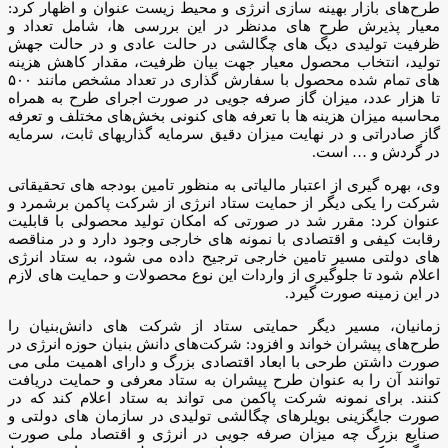
طرح‌های بازار بهینه سازی انرژی و محیط زیست عنوان و اظهار کرد:
معیار پذیرش طرح های مدنظر در این بررسی ها، شامل تعداد و
ظرفیت تولیدی دیگ های چگالشی در حالت عادی و در حالت جهش
تولید، انتخاب محصول معیار جهت بیان ظرفیت، مقدار کاهش هزینه
‌های تمام شده محصول با سفارش گذاری در تعداد مشخص مانند ۵۰۰
تا هزار عدد، میزان گاز صرفه جویی در صورت اجرای طرح به همراه
محاسبه میزان هزینه ها با تعرفه های کنونی بخش‌های مختلف و تعرفه
گاز صادراتی و در نهایت میزان دقیق سرمایه گذاریهای ثابت، سرمایه
در گردش و … است.
وی، بهره گیری از اعتبار مالیاتی به منظور تامین بودجه های تحقیقاتی
شرکت را یکی دیگر از حمایت ستاد انرژی از شرکت پاکمن برشمرد و
عنوان کرد: مقرر شد در صورتی که امکان تولید محصولی با قابلیت
رقابت کیفی و اقتصادی با نمونه های خارجی وجود دارد و در مناقصه
های دولتی مسیر تامین خارجی ترجیح داده می شود، به ستاد انرژی
اعلام شود تا جلوگیری از واردات این نوع محصولات و حمایت های لازم
در این زمینه صورت گیرد.
زمانیان، مسیر دیگر حمایتی ستاد از شرکت های دانش‌بنیان را
طرح‌های پیشران خواند و افزود: شرکت‌های دانش بنیان حوزه انرژی در
صورت داشتن طرحی با ابعاد اقتصادی بزرگ و دارای اهمیت ملی می
توانند آن را به عنوان طرح‌ پیشران به ستاد معرفی و حمایت دریافت
کنند. برای نمونه شرکت پاکمن می تواند به ستاد اعلام کند که در
صورت جایگزینی بویلرهای چگالشی تولیدی در سازمان های دولتی و
صنایع بزرگ چه میزان صرفه جویی در انرژی و اقتصاد ملی صورت