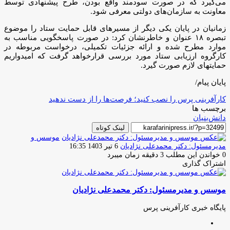
می‌گیرد که در صورت سودمند واقع بودن، طرح پیشنهادی توسط
معاونت به سازمان‌های دولتی معرفی شود.
زمانیان در پایان یکی دیگر از مسیرهای قابل حمایت ستاد را موضوع
تبصره ۱۸ عنوان و خاطرنشان کرد: در صورت پاسخگویی مناسب به
موارد مطرح شده و ارائه جزئیات تکمیلی، درخواست مربوطه در
کارگروه ارزیابی ستاد مورد بررسی قرارخواهد گرفت که امیدواریم
حمایتهای لازم صورت گیرد.
پایان پیام/
کارآفرینی پرس را نصب کنید؛ فرصت‌ها را از دست ندهید
برچسب ها
دانش‌بنیان
لینک کوتاه
موسس و
ارسال
مدیرمسئول: دکتر محمدعلی نژادیان
6 تیر 1403 16:35
ایمیل
0
خواندن این مطلب 3 دقیقه زمان میبرد
اشتراک گذاری
چاپ
فیس
توئیتر
واتس
تلگرام
لینکدین
اشتراک
(X)
آپ
بوک
گذاری
موسس و مدیرمسئول: دکتر محمدعلی نژادیان
از
طریق
ایمیل
پایگاه خبری کارآفرینی پرس
وبسایت