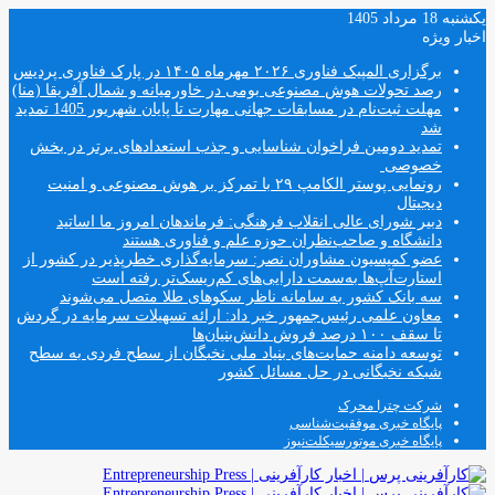
یکشنبه 18 مرداد 1405
اخبار ویژه
برگزاری المپیک فناوری ۲۰۲۶ مهرماه ۱۴۰۵ در پارک فناوری پردیس
رصد تحولات هوش مصنوعی بومی در خاورمیانه و شمال آفریقا (منا)
مهلت ثبت‌نام در مسابقات جهانی مهارت تا پایان شهریور 1405 تمدید
شد
تمدید دومین فراخوان شناسایی و جذب استعدادهای برتر در بخش
خصوصی
رونمایی پوستر الکامپ ۲۹ با تمرکز بر هوش مصنوعی و امنیت
دیجیتال
دبیر شورای عالی انقلاب فرهنگی: فرماندهان امروز ما اساتید
دانشگاه و صاحب‌نظران حوزه علم و فناوری هستند
عضو کمیسیون مشاوران نصر: سرمایه‌گذاری خطرپذیر در کشور از
استارت‌آپ‌ها به‌سمت دارایی‌های کم‌ریسک‌تر رفته است
سه بانک کشور به سامانه ناظر سکوهای طلا متصل می‌شوند
معاون علمی رئیس‌جمهور خبر داد: ارائه تسهیلات سرمایه در گردش
تا سقف ۱۰۰ درصد فروش دانش‌بنیان‌ها
توسعه دامنه حمایت‌های بنیاد ملی نخبگان از سطح فردی به سطح
شبکه نخبگانی در حل مسائل کشور
شرکت چترا محرک
پایگاه خبری موفقیت‌شناسی
پایگاه خبری موتورسیکلت‌نیوز