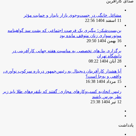
صدای کارآفرین
مشاغل خانگی در جست‌وجوی بازار پایدار و حمایت مؤثر
11 اسفند 1404 22:56
بن‌بست‌شکن؛ پیگیری یک فرصت اجتماعی که پشت سد گواهینامه
موتورسواری زنان متوقف مانده بود
16 بهمن 1404 20:50
برگزاری پنل‌های تخصصی به مناسبت هفته جهانی کارآفرینی در
دانشگاه تهران
28 آبان 1404 08:22
آیا هشدار کارآفرینان دیجیتال به رئیس‌جمهور درباره سرکوب نوآوری،
واقعی و به‌جا است؟
15 مرداد 1404 16:38
‏رئیس اتحادیه کسب‌وکارهای مجازی: گفتند که پلتفرم‌های طلا باید زیر
نظر بورس باشند
12 تیر 1404 23:38
صفحه
صفحه
قبلی
بعدی
یادداشت