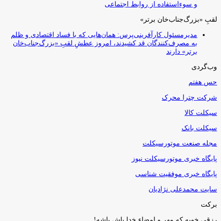
و سوءاستفاده از روابط اجتماعی
لقبِ «بزرگ‌جناب‌خان برتر»
مدیرمسئول کارآفرینی‌پرس: همان‌هایی که با فساد اقتصادی و ظلم
به مصرف‌کنندگان قد کشیدند، امروز عطشِ لقبِ «بزرگ‌جناب‌خان
برتر» دارند
وب‌گردی
حس هفتم
شرکت چترا محرک
سیکلت کالا
سیکلت بانک
مجله صنعت موتورسیکلت
پایگاه خبری موتورسیکلت نیوز
پایگاه خبری موفقیت شناسی
سایت محمدعلی نژادیان
برکت
رزقی خوبه كه مهر و امضاء خدا پاش باشه!