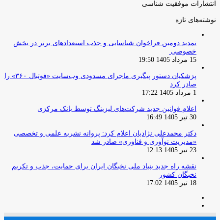
انتشارات موفقیت شناسی
نوشته‌های تازه
تمدید دومین فراخوان شناسایی و جذب استعدادهای برتر در بخش
خصوصی
15 مرداد 1405 19:50
پزشکیان دستور پیگیری ماجرای مسدودی وب‌سایت «فوتبال ۳۶۰» را
صادر کرد
1 مرداد 1405 17:22
اعلام قوانین جدید شرکت‌های لیزینگ توسط بانک مرکزی
30 تیر 1405 16:49
دکتر محمدعلی نژادیان اعلام کرد: پروانه نشریه علمی و تخصصی
«مدیریت نوآوری و فناوری» صادر شد
23 تیر 1405 12:13
نقشه راه جدید بنیاد ملی نخبگان ایران برای حمایت، جذب و تکریم
نخبگان کشور
18 تیر 1405 17:02
صفحه
صفحه
قبلی
بعدی