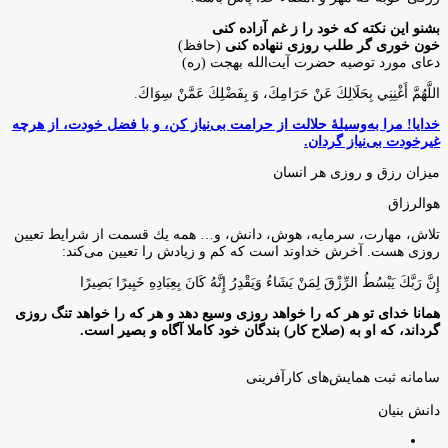
بشنو این نکته که خود را ز غم آزاده کنی
خون خوری گر طلب روزی ننهاده کنی
(حافظ)
دعای مورد توصیه حضرت آیت‌الله بهجت (ره)
اللَّهُمَّ أَغْنِنِي بِحَلَالِكَ عَنْ حَرَامِكَ، وَ بِفَضْلِكَ عَمَّنْ سِوَاكَ‏.
خدایا! مرا به‌وسیلۀ حلالت از حرامت بی‌نیاز کن، و با فضل خودت، از هرچه
غیرخودت بی‌نیاز گردان.
میزان رزق و روزی هر انسان
هوالرزاق
تلاش، مهارت، سرمايه، هوش، دانش، و… همه يك قسمت از شرايط تعيين
روزى هست. آخرش خداوند است كه كم و زيادش را تعيين مى‌كند:
إِنَّ رَبَّكَ يَبْسُطُ الرِّزْقَ لِمَنْ يَشَاءُ وَيَقْدِرُ إِنَّهُ كَانَ بِعِبَادِهِ خَبِيرًا بَصِيرًا
همانا خدای تو هر که را خواهد روزی وسیع دهد و هر که را خواهد تنگ روزی
گرداند، که او به (صلاح کار) بندگان خود کاملا آگاه و بصیر است.
سامانه ثبت همایش‌های کارآفرینی
دانش‌ بنیان‌