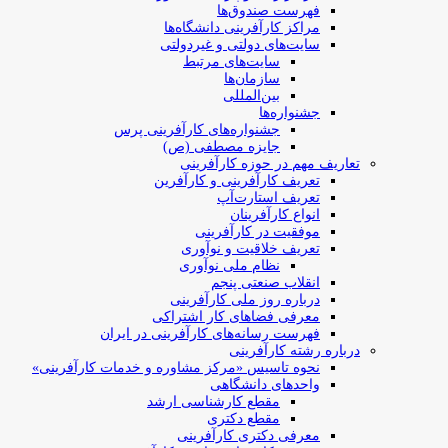
فهرست صندوق‌ها
مراکز کارآفرینی دانشگاه‌ها
سایت‌های دولتی و غیردولتی
سایت‌های مرتبط
سازمان‌ها
بین‌المللی
جشنواره‌ها
جشنواره‌های کارآفرینی‌ پرس
جایزه مصطفی (ص)
تعاریف مهم در حوزه کارآفرینی
تعریف کارآفرینی و کارآفرین
تعریف استارت‌آپ
انواع کارآفرینان
موفقیت در کارآفرینی
تعریف خلاقیت و نوآوری
نظام ملی نوآوری
انقلاب صنعتی پنجم
درباره روز ملی کارآفرینی
معرفی فضاهای کار اشتراکی
فهرست رسانه‌های کارآفرینی در ایران
درباره رشته کارآفرینی
نحوه تاسیس «مرکز مشاوره و خدمات کارآفرینی»
واحدهای دانشگاهی
مقطع کارشناسی ارشد
مقطع دکتری
معرفی دکتری کارآفرینی