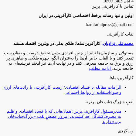
4 آبان 1403 10:00
تماس با کارآفرینی پرس
اولین و تنها رسانه برخط اختصاصی کارآفرینی در ایران
karafarinipress@gmail.com
نقاب کارآفرینی
محمدعلی نژادیان
: کارآفرین‌نماها؛ طلای بدلی در ویترین اقتصاد هستند
مسئولان و سازمان‌ها نباید از چنین افرادی بدون تحقیق درست و به‌نادرست
تقدیر کنند و با القاب خاص آ‌ن‌ها را به‌عنوان الگو، چهره طلایی و ظاهری پر
زرق و برق به جامعه معرفی کنند و در نهایت آن‌ها نیز لبخند فریبنده‌ای به
جامعه بزنند.
ادامه مطلب
کارآفرین‌نماها
الزامات مقابله با فساد اقتصادی/ ژست کارآفرینی با رانت‌های ارزی
و سوءاستفاده از روابط اجتماعی
لقبِ «بزرگ‌جناب‌خان برتر»
مدیرمسئول کارآفرینی‌پرس: همان‌هایی که با فساد اقتصادی و ظلم
به مصرف‌کنندگان قد کشیدند، امروز عطشِ لقبِ «بزرگ‌جناب‌خان
برتر» دارند
وب‌گردی