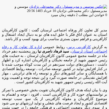
موسس و
ارسال
مدیرمسئول: دکتر محمدعلی نژادیان
10 خرداد 1403 20:56
ایمیل
0
خواندن این مطلب 2 دقیقه زمان میبرد
مدیر کل تعاون کار ورفاه اجتماعی لرستان گفت : کانون کارآفرینان
استان به عنوان اتاق فکر با خلق ایده های نو به دنبال ایجاد اشتغال و
کارآفرینی و فراهم نمون بستری مناسب برای بهبود کسب و کار باشد.
به گزارش
کارآفرینی پرس
، روابط عمومی
اداره کل تعاون کار و رفاه
اجتماعی استان لرستان
،
سید فرهاد ناصری نیا
روز پنجشنبه دهم خرداد
ماه در جلسه مجمع عمومی کانون کارآفرینان لرستان ، به حمایت های
رئیس جمهور شهید از جامعه نخبگان و کارآفرینان اشاره کرد و اظهار
داشت : دستاوردهای دولت سیزدهم در این مدت کوتاه موجب شده تا
در کنار افزایش تولید در کشور توسعه صادرات ، توسعه روابط اقتصادی
با همسایگان و سایر کشورهای دیگر و توسعه راه های ترانزیتی ، مهار
افزایش نقدینگی در جامعه صورت گیرد و این نتیجه توجه و اهمیت ویژه
آیت الله رئیسی رئیس جمهور شهید به کارآفرینان کشور است .
وی با بیان اینکه هدف کانون کارآفرینان تقویت بخش خصوصی با تمرکز
بر توانمندیهای حوزه کار و کارآفرینی است ، افزود : توجه و اهتمام به
موضوع کارآفرینان و مقوله کارآفرینی از یک سو، سبب توسعه
اقتصادی کشور و ایجاد فرصت های شغلی و تولید ارزشهای نو می شود
و از سوی دیگر وضعیت اجتماعی و فرهنگی جامعه را در جهت مثبت