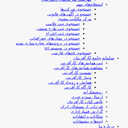
استعلام‌های مهم
جستجوی شرکت‌ها
جستجو در آگهی‌های قانونی
مرکز مالکیت معنوی
جستجوی ثبت علامت
جستجوی ثبت طرح صنعتی
جستجوی ثبت اختراع
جستجو در نشان‌های جغرافیایی
جستجو در پرونده‌های تجاری‌سازی شده
جستجو در سیستم pct
جستجوی نام‌های فارسی
سامانه جامع کارآفرینان
ثبت همایش‌های کارآفرینی
مشاهده همایش‌های کارآفرینی
نشست کارآفرینی
وبینار کارآفرینی
همایش و رویداد کارآفرینی
کارگاه کارآفرینی
روشنفکرانه
ارسال سوژه‌ خبری
تالیف کتاب کارآفرینان
قدردانی از مسئولان ایران
گزارش فساد اداری
شکایات و انتقادات
ایده‌ها و پیشنهادات
درباره ما