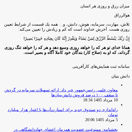
میزان رزق و روزی هر انسان
هوالرزاق
تلاش، مهارت، سرمايه، هوش، دانش، و… همه يك قسمت از شرايط تعيين
روزى هست. آخرش خداوند است كه كم و زيادش را تعيين مى‌كند:
إِنَّ رَبَّكَ يَبْسُطُ الرِّزْقَ لِمَنْ يَشَاءُ وَيَقْدِرُ إِنَّهُ كَانَ بِعِبَادِهِ خَبِيرًا بَصِيرًا
همانا خدای تو هر که را خواهد روزی وسیع دهد و هر که را خواهد تنگ روزی
گرداند، که او به (صلاح کار) بندگان خود کاملا آگاه و بصیر است.
سامانه ثبت همایش‌های کارآفرینی
دانش‌ بنیان‌
معاون علمی رئیس‌جمهور خبر داد: ارائه تسهیلات سرمایه در گردش
تا سقف ۱۰۰ درصد فروش دانش‌بنیان‌ها
10 مرداد 1405 18:34
راه‌اندازی دو صندوق جدید برای استارت‌آپ‌ها با اعتبار هزار میلیارد
تومان
5 مرداد 1405 20:06
بخشنامه: ممنوعیت عضویت همزمان اعضای جهاددانشگاهی در