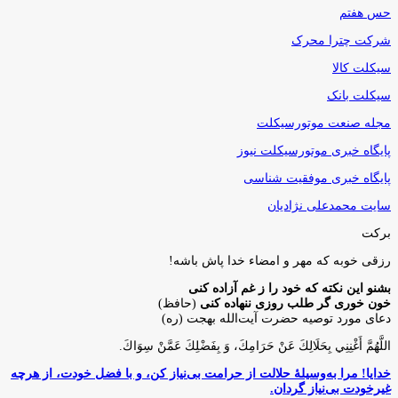
حس هفتم
شرکت چترا محرک
سیکلت کالا
سیکلت بانک
مجله صنعت موتورسیکلت
پایگاه خبری موتورسیکلت نیوز
پایگاه خبری موفقیت شناسی
سایت محمدعلی نژادیان
برکت
رزقی خوبه كه مهر و امضاء خدا پاش باشه!
بشنو این نکته که خود را ز غم آزاده کنی
خون خوری گر طلب روزی ننهاده کنی
(حافظ)
دعای مورد توصیه حضرت آیت‌الله بهجت (ره)
اللَّهُمَّ أَغْنِنِي بِحَلَالِكَ عَنْ حَرَامِكَ، وَ بِفَضْلِكَ عَمَّنْ سِوَاكَ‏.
خدایا! مرا به‌وسیلۀ حلالت از حرامت بی‌نیاز کن، و با فضل خودت، از هرچه
غیرخودت بی‌نیاز گردان.