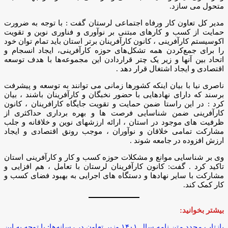
متحول می سازد.
مدیر کل تعاون کار ورفاه اجتماعی لرستان گفت : با توجه به‌ ضرورت
حمایت از کسب‌ و کارهای مبتنی بر نوآوری و فناوری نوین و تقویت
اکوسیستم کارآفرینی ، کانون کارآفرینان برتر استان باید تمام توان خود
را برای جمع‌کردن همه تشکل‌های حوزه کارآفرینی، ایجاد انسجام و
اتحاد بین آنها و زیر یک چتر قراردادن این مجموعه‌ها با هدف توسعه
اقتصادی و ایجاد اشتغال قرار دهد .
ناصری نیا با بیان اینکه کشورها زمانی می توانند به توسعه و پیشرفت
برسند که دارای نهادهایی با حضور نخبگان و کارآفرینان باشند ، بیان
کرد : در این راستا ضمن حمایت و تقویت جایگاه کارافرینان ، کانون
کارآفرینی ضمن شناسایی فرصت ها و بهره برداری حداکثری از
ظرفیت های موجود در استان ، ارائه ارزشهای نوین و خلاقانه و جلب
مشارکت تمامی خلاقان و نوآوران ، موجب رونق اقتصادی و ایجاد
ارزش افزوده در جامعه شوند .
وی بر شناسایی موانع و مشکلات حوزه کسب و کار و کارآفرینی استان
تاکید کرد . گفت: کانون کارآفرینان لرستان با تعامل ، هم افزایی و
مشارکت با سایر نهادها و دستگاه های اجرایی به بهبود فضای کسب و
کار کمک کند.
بیشتر بخوانید:
بازتاب مجدد متن نامه سال ۱۴۰۱ وزیر تعاون در رسانه‌ها: با توجه به این