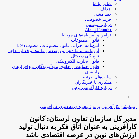
تماس با ما
اهداف
خط مشی
حریم خصوصی
درباره موسس
About Founder
قوانین و آیین‌نامه‌های مرتبط
‌قانون مطبوعات
آیین‌نامه اجرایی قانون مطبوعات، مصوب 1395
آیین‌نامه سامان­دهی و توسعه رسانه­‌ها و فعالیت‌­های
فرهنگی دیجیتال
قانون تجارت الکترونیکی
قانون حمایت از حقوق پدیدآورندگان نرم‌افزارهای
رایانه‌ای
سایت‌های مرتبط
همکاری با خبرنگاران
درباره کارآفرینی پرس
جستجو
برای
اپلیکیشن کارآفرینی پرس؛ پنجره‌ای به دنیای کارآفرینی
مدیر کل سازمان تعاون لرستان: کانون
کارآفرینی به عنوان اتاق فکر به دنبال تولید
ارزش‌های نوین در عرصه اقتصادی باشد