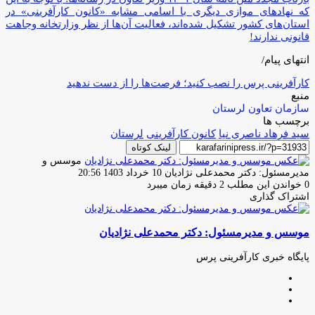
که نهادهای موازی دیگری با اسامی مشابه «کانون کارآفرینی» در
استان‌های کشور تشکیل شده‌اند، فعالیت آن‌ها از نظر وزارتخانه وجاهت
قانونی ندارند!
انتهای پیام/
کارآفرینی پرس را نصب کنید؛ فرصت‌ها را از دست ندهید
منبع
سازمان تعاون لرستان
برچسب ها
سید فرهاد ناصری نیا
کانون کارآفرینی
لرستان
لینک کوتاه
موسس و
ارسال
مدیرمسئول: دکتر محمدعلی نژادیان
10 خرداد 1403 20:56
ایمیل
0
خواندن این مطلب 2 دقیقه زمان میبرد
اشتراک گذاری
چاپ
فیس
توئیتر
واتس
تلگرام
لینکدین
اشتراک
(X)
آپ
بوک
گذاری
موسس و مدیرمسئول: دکتر محمدعلی نژادیان
از
طریق
ایمیل
پایگاه خبری کارآفرینی پرس
وبسایت
لینکدین
اینستاگرام