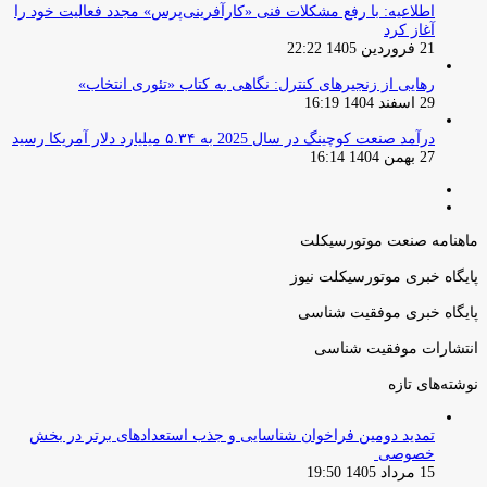
اطلاعیه: با رفع مشکلات فنی «کارآفرینی‌پرس» مجدد فعالیت خود را
آغاز کرد
21 فروردین 1405 22:22
رهایی از زنجیرهای کنترل: نگاهی به کتاب «تئوری انتخاب»
29 اسفند 1404 16:19
درآمد صنعت کوچینگ در سال 2025 به ۵.۳۴ میلیارد دلار آمریکا رسید
27 بهمن 1404 16:14
صفحه
صفحه
قبلی
بعدی
ماهنامه صنعت موتورسیکلت
پایگاه خبری موتورسیکلت نیوز
پایگاه خبری موفقیت شناسی
انتشارات موفقیت شناسی
نوشته‌های تازه
تمدید دومین فراخوان شناسایی و جذب استعدادهای برتر در بخش
خصوصی
15 مرداد 1405 19:50