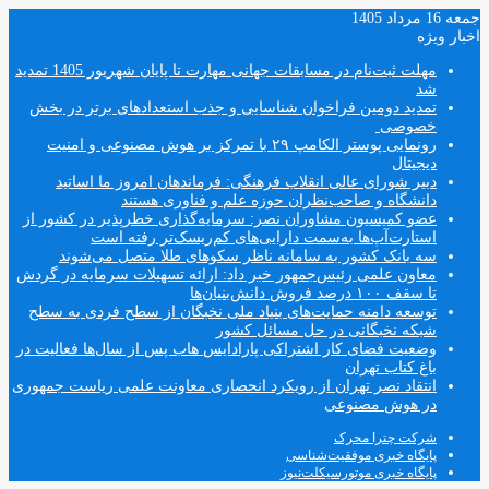
جمعه 16 مرداد 1405
اخبار ویژه
مهلت ثبت‌نام در مسابقات جهانی مهارت تا پایان شهریور 1405 تمدید
شد
تمدید دومین فراخوان شناسایی و جذب استعدادهای برتر در بخش
خصوصی
رونمایی پوستر الکامپ ۲۹ با تمرکز بر هوش مصنوعی و امنیت
دیجیتال
دبیر شورای عالی انقلاب فرهنگی: فرماندهان امروز ما اساتید
دانشگاه و صاحب‌نظران حوزه علم و فناوری هستند
عضو کمیسیون مشاوران نصر: سرمایه‌گذاری خطرپذیر در کشور از
استارت‌آپ‌ها به‌سمت دارایی‌های کم‌ریسک‌تر رفته است
سه بانک کشور به سامانه ناظر سکوهای طلا متصل می‌شوند
معاون علمی رئیس‌جمهور خبر داد: ارائه تسهیلات سرمایه در گردش
تا سقف ۱۰۰ درصد فروش دانش‌بنیان‌ها
توسعه دامنه حمایت‌های بنیاد ملی نخبگان از سطح فردی به سطح
شبکه نخبگانی در حل مسائل کشور
وضعیت فضای کار اشتراکی پارادایس هاب پس از سال‌ها فعالیت در
باغ کتاب تهران
انتقاد نصر تهران از رویکرد انحصاری معاونت علمی ریاست جمهوری
در هوش مصنوعی
شرکت چترا محرک
پایگاه خبری موفقیت‌شناسی
پایگاه خبری موتورسیکلت‌نیوز