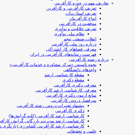
تعاریف مهم در حوزه کارآفرینی
تعریف کارآفرینی و کارآفرین
تعریف استارت‌آپ
انواع کارآفرینان
موفقیت در کارآفرینی
تعریف خلاقیت و نوآوری
نظام ملی نوآوری
انقلاب صنعتی پنجم
درباره روز ملی کارآفرینی
معرفی فضاهای کار اشتراکی
فهرست رسانه‌های کارآفرینی در ایران
درباره رشته کارآفرینی
نحوه تاسیس «مرکز مشاوره و خدمات کارآفرینی»
واحدهای دانشگاهی
مقطع کارشناسی ارشد
مقطع دکتری
معرفی دکتری کارآفرینی
معرفی کارشناسی ارشد کارآفرینی
منابع آزمون دکتری کارآفرینی
سرفصل دروس کارآفرینی
پیشنهاد تغییرات دروس رشته کارآفرینی
دکتری کارآفرینی
کارشناسی ارشد کارآفرینی (کلیه گرایش‌ها)
کارشناسی ارشد مدیریت بازرگانی گرایش کارآفر
کارشناسی ارشد کارآفرینی کشاورزی (بازنگری ش
علمی و تحقیقاتی