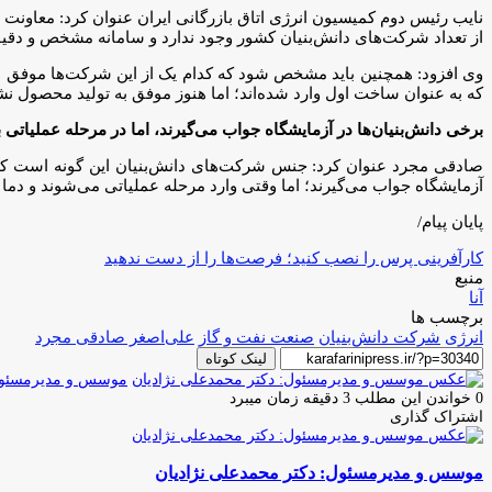
نایب رئیس دوم کمیسیون انرژی اتاق بازرگانی ایران عنوان کرد: معاون
از تعداد شرکت‌های دانش‌بنیان کشور وجود ندارد و سامانه مشخص و دقیق
وی افزود: همچنین باید مشخص شود که کدام یک از این شرکت‌ها موفق شده
که به عنوان ساخت اول وارد شده‌اند؛ اما هنوز موفق به تولید محصول نشد
برخی دانش‌بنیان‌ها در آزمایشگاه جواب می‌گیرند، اما در مرحله عملیاتی 
صادقی مجرد عنوان کرد: جنس شرکت‌های دانش‌بنیان این گونه است که 
آزمایشگاه جواب می‌گیرند؛ اما وقتی وارد مرحله عملیاتی می‌شوند و دما 
پایان پیام/
کارآفرینی پرس را نصب کنید؛ فرصت‌ها را از دست ندهید
منبع
آنا
برچسب ها
انرژی
شرکت دانش‌بنیان
صنعت نفت و گاز
علی‌اصغر صادقی مجرد
لینک کوتاه
موسس و مدیرمسئول:
0
خواندن این مطلب 3 دقیقه زمان میبرد
اشتراک گذاری
چاپ
فیس
توئیتر
واتس
تلگرام
لینکدین
اشتراک
(X)
آپ
بوک
گذاری
موسس و مدیرمسئول: دکتر محمدعلی نژادیان
از
طریق