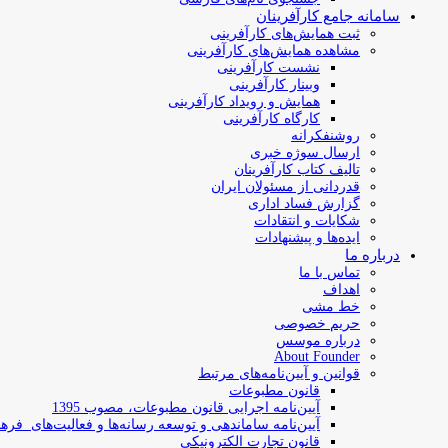
سامانه جامع کارآفرینان
ثبت همایش‌های کارآفرینی
مشاهده همایش‌های کارآفرینی
نشست کارآفرینی
وبینار کارآفرینی
همایش و رویداد کارآفرینی
کارگاه کارآفرینی
روشنفکرانه
ارسال سوژه‌ خبری
تالیف کتاب کارآفرینان
قدردانی از مسئولان ایران
گزارش فساد اداری
شکایات و انتقادات
ایده‌ها و پیشنهادات
درباره ما
تماس با ما
اهداف
خط مشی
حریم خصوصی
درباره موسس
About Founder
قوانین و آیین‌نامه‌های مرتبط
‌قانون مطبوعات
آیین‌نامه اجرایی قانون مطبوعات، مصوب 1395
آیین‌نامه سامان­دهی و توسعه رسانه­‌ها و فعالیت‌­های فره
قانون تجارت الکترونیکی