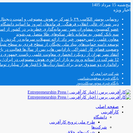
پنج‌شنبه 15 مرداد 1405
اخبار ویژه
رونمایی پوستر الکامپ ۲۹ با تمرکز بر هوش مصنوعی و امنیت دیجیتال
دبیر شورای عالی انقلاب فرهنگی: فرماندهان امروز ما اساتید دانشگا
عضو کمیسیون مشاوران نصر: سرمایه‌گذاری خطرپذیر در کشور از استار
سه بانک کشور به سامانه ناظر سکوهای طلا متصل می‌شوند
معاون علمی رئیس‌جمهور خبر داد: ارائه تسهیلات سرمایه در گردش تا سقف ۱۰۰ درصد فروش دانش‌
توسعه دامنه حمایت‌های بنیاد ملی نخبگان از سطح فردی به سطح شب
وضعیت فضای کار اشتراکی پارادایس هاب پس از سال‌ها فعالیت در باغ
انتقاد نصر تهران از رویکرد انحصاری معاونت علمی ریاست جمهوری
12 شرکت در آستانه ورود به بازار اپراتوری هوش مصنوعی در ایران/ بخش خصوصی وارد فصل جدید اقتصاد دیجیتال می‌شود
راه‌اندازی دو صندوق جدید برای استارت‌آپ‌ها با اعتبار هزار میلیارد توما
شرکت چترا محرک
پایگاه خبری موفقیت‌شناسی
پایگاه خبری موتورسیکلت‌نیوز
صفحه اصلی
کارآفرینی
دانشگاه
طرح ملی ترویج کارآفرینی
شرکت‌ها
شرکت‌های خلاق