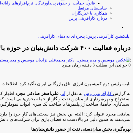
قانون حمایت از حقوق پدیدآورندگان نرم‌افزارهای رایانه‌ا
سایت‌های مرتبط
همکاری با خبرنگاران
درباره کارآفرینی پرس
جستجو
برای
اپلیکیشن کارآفرینی پرس؛ پنجره‌ای به دنیای کارآفرینی
درباره فعالیت ۴۰۰ شرکت دانش‌بنیان در حوزه بالادست صنعت نفت و گاز کشور
موسس و مدیرمسئول:
0
خواندن این مطلب 3 دقیقه زمان میبرد
نایب رئیس دوم کمیسیون انرژی اتاق بازرگانی ایران تأکید کرد: اطلاعات درستی از تعداد شرکت‌های دانش‌
به گزارش
کارآفرینی پرس
به نقل از
آنا
،
علی‌اصغر صادقی مجرد
اظهار کر
استخراج و بهره‌برداری از میادین نفت و گاز از جمله بخش‌هایی است که
اسیدکاری چاه‌ها، ساخت ژل‌پلیمر‌ها یا ساخت یک سری ادوات نمودارگیری
صادقی مجرد عنوان کرد: البته این بخش نیز سختی‌های کار خود را دارد 
نمی‌دهند به همین دلیل در بالادست نه فضای بازی برای شرکت‌های دانش‌بن
بهره‌گیری بخش میان‌دستی نفت از حضور دانش‌بنیان‌ها